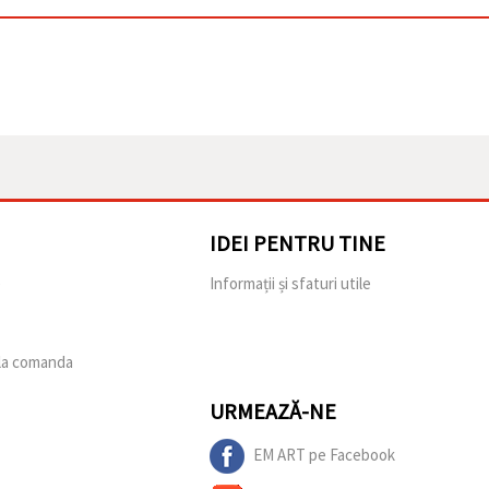
IDEI PENTRU TINE
e
Informații și sfaturi utile
 la comanda
URMEAZĂ-NE
EM ART pe Facebook