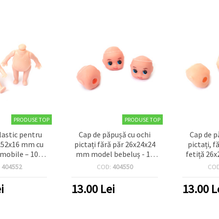
PRODUSE TOP
PRODUSE TOP
lastic pentru
Cap de păpușă cu ochi
Cap de p
x52x16 mm cu
pictați fără păr 26x24x24
pictați, 
obile – 10
mm model bebeluș - 10
fetiță 26
ucăți
bucăți
:
404552
COD:
404550
CO
i
13.00
Lei
13.00
L