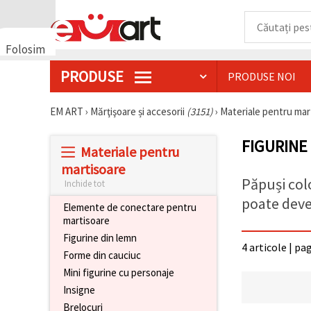
Folosim
cookie-
PRODUSE
PRODUSE NOI
uri
🍪 Folosim
cookie-uri
EM ART
›
Mărţişoare și accesorii
(3151)
›
Materiale pentru ma
și
tehnologii
FIGURINE
similare
Materiale pentru
pentru a
asigura
martisoare
funcționarea
Păpuși colo
Inchide tot
corectă a
site-ului,
poate deven
Elemente de conectare pentru
pentru a vă
martisoare
îmbunătăți
experiența
Figurine din lemn
și, cu
4 articole | pa
Forme din cauciuc
acordul
dumneavoastră,
Mini figurine cu personaje
pentru a
analiza
Insigne
traficul și a
Brelocuri
afișa