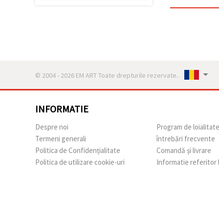
făcând clic
pe butonul
"Salvați"
Аcceptati
toate!
Setări
© 2004 - 2026 EM ART Toate drepturile rezervate..
INFORMATIE
Despre noi
Program de loialitat
Termeni generali
întrebări frecvente
Politica de Confidențialitate
Comandă și livrare
Politica de utilizare cookie-uri
Informatie referitor