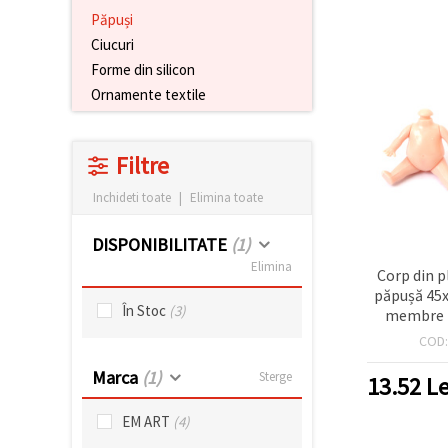
conținut și
Păpuși
reclame
Ciucuri
mai
relevante,
Forme din silicon
inclusiv cu
Ornamente textile
ajutorul
partenerilor
noștri de
analiză și
Filtre
marketing.
Puteți fi de
Inchideti toate
|
Elimina toate
acord să
utilizați
toate
DISPONIBILITATE
(1)
cookie -
urile făcând
Elimina
Corp din p
clic pe
păpușă 45
"acceptati
În Stoc
(3)
toate!" Sau
membre m
să vă
b
COD
indicați
preferințele
Marca
(1)
în setări
Sterge
13.52
Le
selectând
un tip de
EM ART
(4)
cookie -uri
dat și