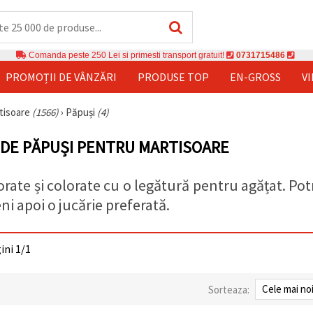
Comanda peste 250 Lei si primesti transport gratuit!
0731715486
PROMOȚII DE VÂNZĂRI
PRODUSE TOP
EN-GROSS
V
rtisoare
(1566)
›
Păpuși
(4)
 DE PĂPUȘI PENTRU MARTISOARE
rate și colorate cu o legătură pentru agățat. Pot
i apoi o jucărie preferată.
gini 1/1
Sorteaza: