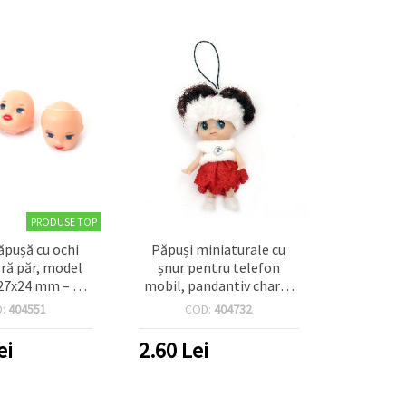
PRODUSE TOP
ăpușă cu ochi
Păpuși miniaturale cu
fără păr, model
șnur pentru telefon
x27x24 mm – 10
mobil, pandantiv charm
bucăți
pentru telefon, geantă și
D:
404551
COD:
404732
accesorii / 75 mm /
modele mixte
ei
2.60
Lei