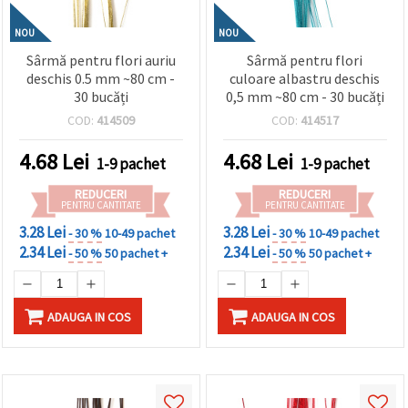
NOU
NOU
Sârmă pentru flori auriu
Sârmă pentru flori
deschis 0.5 mm ~80 cm -
culoare albastru deschis
30 bucăți
0,5 mm ~80 cm - 30 bucăți
COD:
414509
COD:
414517
4.68
Lei
4.68
Lei
1-9 pachet
1-9 pachet
REDUCERI
REDUCERI
PENTRU CANTITATE
PENTRU CANTITATE
3.28 Lei
3.28 Lei
- 30 %
10-49 pachet
- 30 %
10-49 pachet
2.34 Lei
2.34 Lei
- 50 %
50 pachet +
- 50 %
50 pachet +
ADAUGA IN COS
ADAUGA IN COS