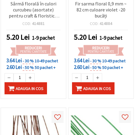
Sârmă florală în culori
Fir sarma floral 0,9 mm ~
curcubeu (asortate)
82 cm culoare violet -20
pentru craft & floristică,
bucăți
0,9 mm, aprox. 82 cm - set
COD:
414881
COD:
414884
20 buc.
5.20
Lei
5.20
Lei
1-9 pachet
1-9 pachet
REDUCERI
REDUCERI
PENTRU CANTITATE
PENTRU CANTITATE
3.64 Lei
3.64 Lei
- 30 %
10-49 pachet
- 30 %
10-49 pachet
2.60 Lei
2.60 Lei
- 50 %
50 pachet +
- 50 %
50 pachet +
ADAUGA IN COS
ADAUGA IN COS