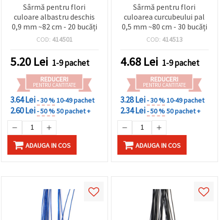
Sârmă pentru flori
Sârmă pentru flori
culoare albastru deschis
culoarea curcubeului pal
0,9 mm ~82 cm - 20 bucăți
0,5 mm ~80 cm - 30 bucăți
COD:
414501
COD:
414513
5.20
Lei
4.68
Lei
1-9 pachet
1-9 pachet
REDUCERI
REDUCERI
PENTRU CANTITATE
PENTRU CANTITATE
3.64 Lei
3.28 Lei
- 30 %
10-49 pachet
- 30 %
10-49 pachet
2.60 Lei
2.34 Lei
- 50 %
50 pachet +
- 50 %
50 pachet +
ADAUGA IN COS
ADAUGA IN COS