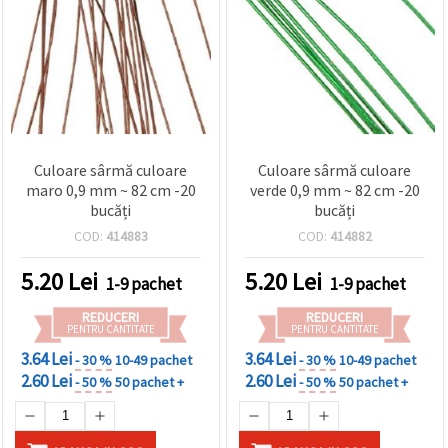
Culoare sârmă culoare
Culoare sârmă culoare
maro 0,9 mm ~ 82 cm -20
verde 0,9 mm ~ 82 cm -20
bucăți
bucăți
COD:
414883
COD:
414882
5.20
Lei
5.20
Lei
1-9 pachet
1-9 pachet
REDUCERI
REDUCERI
PENTRU CANTITATE
PENTRU CANTITATE
3.64 Lei
3.64 Lei
- 30 %
10-49 pachet
- 30 %
10-49 pachet
2.60 Lei
2.60 Lei
- 50 %
50 pachet +
- 50 %
50 pachet +