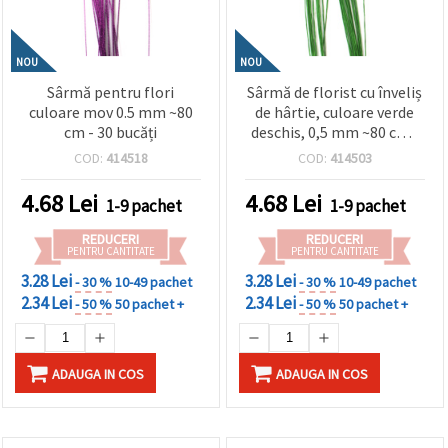
NOU
NOU
Sârmă pentru flori
Sârmă de florist cu înveliș
culoare mov 0.5 mm ~80
de hârtie, culoare verde
cm - 30 bucăți
deschis, 0,5 mm ~80 cm -
30 bucăți
COD:
414518
COD:
414503
4.68
Lei
4.68
Lei
1-9 pachet
1-9 pachet
REDUCERI
REDUCERI
PENTRU CANTITATE
PENTRU CANTITATE
3.28 Lei
3.28 Lei
- 30 %
10-49 pachet
- 30 %
10-49 pachet
2.34 Lei
2.34 Lei
- 50 %
50 pachet +
- 50 %
50 pachet +
ADAUGA IN COS
ADAUGA IN COS