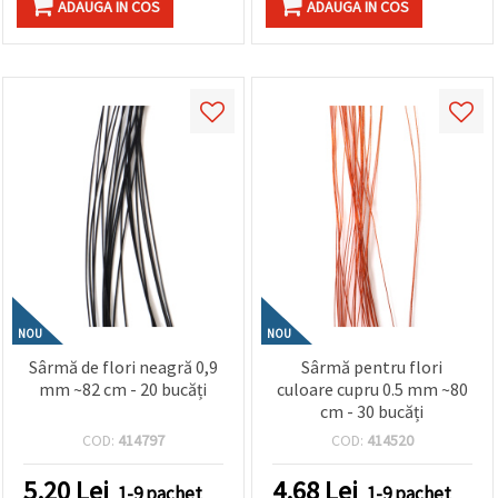
ADAUGA IN COS
ADAUGA IN COS
NOU
NOU
Sârmă de flori neagră 0,9
Sârmă pentru flori
mm ~82 cm - 20 bucăți
culoare cupru 0.5 mm ~80
cm - 30 bucăți
COD:
414797
COD:
414520
5.20
Lei
4.68
Lei
1-9 pachet
1-9 pachet