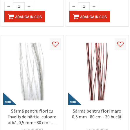
ADAUGA IN COS
ADAUGA IN COS
NOU
NOU
Sârmă pentru flori cu
Sârmă pentru flori maro
înveliș de hârtie, culoare
0,5 mm ~80 cm - 30 bucăți
albă, 0,5 mm ~80 cm - 30
bucăți
COD:
414507
COD:
414519