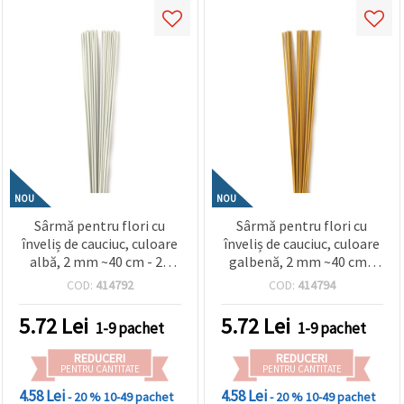
NOU
NOU
Sârmă pentru flori cu
Sârmă pentru flori cu
înveliș de cauciuc, culoare
înveliș de cauciuc, culoare
albă, 2 mm ~40 cm - 20
galbenă, 2 mm ~40 cm -
bucăți
20 bucăți
COD:
414792
COD:
414794
5.72
Lei
5.72
Lei
1-9 pachet
1-9 pachet
REDUCERI
REDUCERI
PENTRU CANTITATE
PENTRU CANTITATE
4.58 Lei
4.58 Lei
- 20 %
10-49 pachet
- 20 %
10-49 pachet