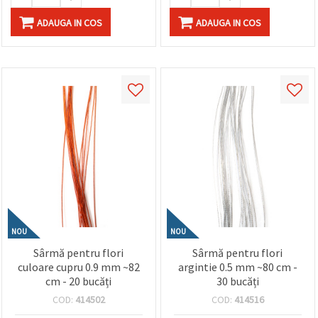
ADAUGA IN COS
ADAUGA IN COS
NOU
NOU
Sârmă pentru flori
Sârmă pentru flori
culoare cupru 0.9 mm ~82
argintie 0.5 mm ~80 cm -
cm - 20 bucăți
30 bucăți
COD:
414502
COD:
414516