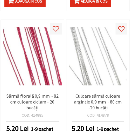
ADAUGA IN COS
ADAUGA IN COS
Sârmă florală 0,9 mm ~ 82
Culoare sârmă culoare
cm culoare ciclam - 20
argintie 0,9 mm ~ 80 cm
bucăți
-20 bucăți
COD:
414885
COD:
414878
5.20
Lei
5.20
Lei
1-9 pachet
1-9 pachet