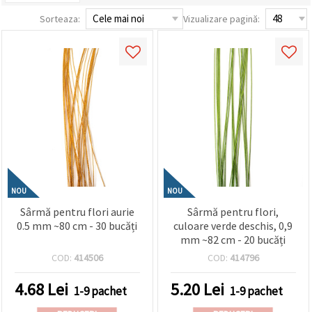
conținut și
Sorteaza:
Vizualizare pagină:
reclame
mai
relevante,
inclusiv cu
ajutorul
partenerilor
noștri de
analiză și
marketing.
Puteți fi de
acord să
utilizați
toate
cookie -
urile făcând
NOU
NOU
clic pe
"acceptati
Sârmă pentru flori aurie
Sârmă pentru flori,
toate!" Sau
0.5 mm ~80 cm - 30 bucăți
culoare verde deschis, 0,9
să vă
mm ~82 cm - 20 bucăți
indicați
preferințele
COD:
414506
COD:
414796
în setări
selectând
un tip de
4.68
Lei
5.20
Lei
1-9 pachet
1-9 pachet
cookie -uri
dat și