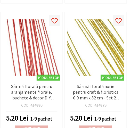
PRODUSE TOP
PRODUSE TOP
Sârmă florală pentru
Sârmă florală aurie
aranjamente florale,
pentru craft & floristică
buchete & decor DIY
0,9 mm x 82 cm - Set 20
pentru casă, roșie, 0,9
buc.
COD:
414880
COD:
414879
mm, ~82 cm – set 20
bucăți
5.20
Lei
5.20
Lei
1-9 pachet
1-9 pachet