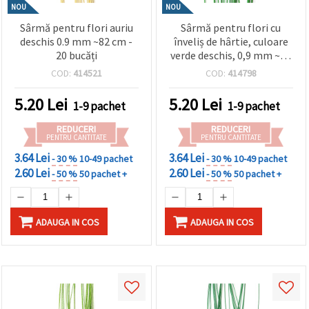
NOU
NOU
Sârmă pentru flori auriu
Sârmă pentru flori cu
deschis 0.9 mm ~82 cm -
înveliș de hârtie, culoare
20 bucăți
verde deschis, 0,9 mm ~80
cm - 20 bucăți
COD:
414521
COD:
414798
5.20
Lei
5.20
Lei
1-9 pachet
1-9 pachet
REDUCERI
REDUCERI
PENTRU CANTITATE
PENTRU CANTITATE
3.64 Lei
3.64 Lei
- 30 %
10-49 pachet
- 30 %
10-49 pachet
2.60 Lei
2.60 Lei
- 50 %
50 pachet +
- 50 %
50 pachet +
ADAUGA IN COS
ADAUGA IN COS