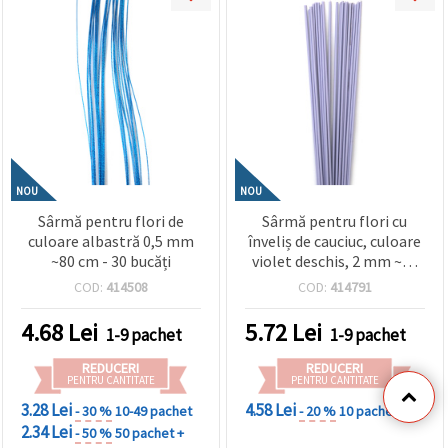
NOU
NOU
Sârmă pentru flori de
Sârmă pentru flori cu
culoare albastră 0,5 mm
înveliș de cauciuc, culoare
~80 cm - 30 bucăți
violet deschis, 2 mm ~40
cm - 20 bucăți
COD:
414508
COD:
414791
4.68
Lei
5.72
Lei
1-9 pachet
1-9 pachet
REDUCERI
REDUCERI
PENTRU CANTITATE
PENTRU CANTITATE
3.28 Lei
4.58 Lei
- 30 %
10-49 pachet
- 20 %
10 pachet +
2.34 Lei
- 50 %
50 pachet +