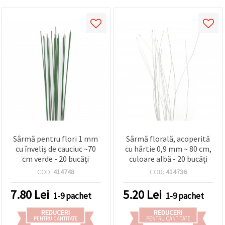
Sârmă pentru flori 1 mm
Sârmă florală, acoperită
cu înveliș de cauciuc ~70
cu hârtie 0,9 mm ~ 80 cm,
cm verde - 20 bucăți
culoare albă - 20 bucăți
COD:
414748
COD:
414736
7.80
Lei
5.20
Lei
1-9 pachet
1-9 pachet
REDUCERI
REDUCERI
PENTRU CANTITATE
PENTRU CANTITATE