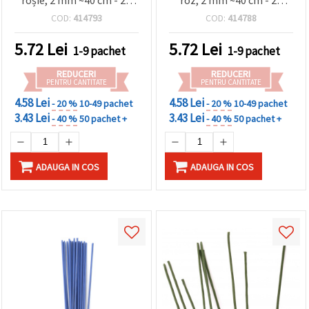
bucăți
bucăți
COD:
414793
COD:
414788
5.72
Lei
5.72
Lei
1-9 pachet
1-9 pachet
REDUCERI
REDUCERI
PENTRU CANTITATE
PENTRU CANTITATE
4.58 Lei
4.58 Lei
- 20 %
10-49 pachet
- 20 %
10-49 pachet
3.43 Lei
3.43 Lei
- 40 %
50 pachet +
- 40 %
50 pachet +
ADAUGA IN COS
ADAUGA IN COS