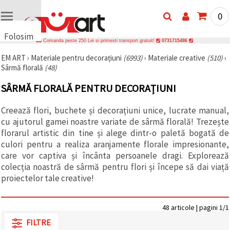
0
Folosim
Comanda peste 250 Lei si primesti transport gratuit!
0731715486
cookie-
EM ART
›
Materiale pentru decorațiuni
(6993)
›
Materiale creative
(510)
›
uri
Sârmă florală
(48)
🍪 Folosim
cookie-uri
SÂRMĂ FLORALĂ PENTRU DECORAȚIUNI
și
tehnologii
similare
Creează flori, buchete și decorațiuni unice, lucrate manual,
pentru a
cu ajutorul gamei noastre variate de sârmă florală! Trezește
asigura
funcționarea
florarul artistic din tine și alege dintr-o paletă bogată de
corectă a
culori pentru a realiza aranjamente florale impresionante,
site-ului,
care vor captiva și încânta persoanele dragi. Explorează
pentru a vă
îmbunătăți
colecția noastră de sârmă pentru flori și începe să dai viață
experiența
proiectelor tale creative!
și, cu
acordul
dumneavoastră,
pentru a
48 articole | pagini 1/1
analiza
traficul și a
FILTRE
afișa