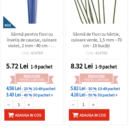
NOU
Sârmă pentru flori cu
Sârmă de flori cu hârtie,
înveliș de cauciuc, culoare
culoare verde, 1,5 mm ~70
violet, 2 mm ~40 cm - 20
cm - 10 bucăți
bucăți
COD:
414789
COD:
414760
5.72
Lei
8.32
Lei
1-9 pachet
1-9 pachet
REDUCERI
REDUCERI
PENTRU CANTITATE
PENTRU CANTITATE
4.58 Lei
5.82 Lei
- 20 %
10-49 pachet
- 30 %
10-49 pachet
3.43 Lei
4.16 Lei
- 40 %
50 pachet +
- 50 %
50 pachet +
ADAUGA IN COS
ADAUGA IN COS