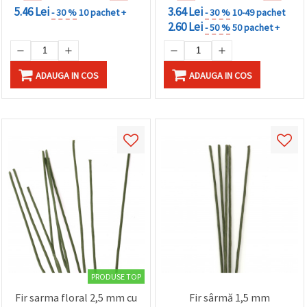
5.46 Lei
3.64 Lei
- 30 %
10 pachet +
- 30 %
10-49 pachet
2.60 Lei
- 50 %
50 pachet +
ADAUGA IN COS
ADAUGA IN COS
PRODUSE TOP
Fir sarma floral 2,5 mm cu
Fir sârmă 1,5 mm