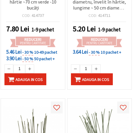
hârtie ~70 cm verde -10
diametru, învelit în hârtie,
bucăți
lungime ~ 50 cm diametru
exterior 3 mm - 5 bucăți
COD:
414737
COD:
414711
7.80
Lei
5.20
Lei
1-9 pachet
1-9 pachet
REDUCERI
REDUCERI
PENTRU CANTITATE
PENTRU CANTITATE
5.46 Lei
3.64 Lei
- 30 %
10-49 pachet
- 30 %
10 pachet +
3.90 Lei
- 50 %
50 pachet +
ADAUGA IN COS
ADAUGA IN COS