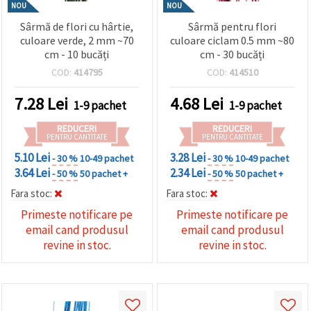
NOU
NOU
Sârmă de flori cu hârtie,
Sârmă pentru flori
culoare verde, 2 mm ~70
culoare ciclam 0.5 mm ~80
cm - 10 bucăți
cm - 30 bucăți
COD:
414795
COD:
414510
7.28
Lei
4.68
Lei
1-9 pachet
1-9 pachet
REDUCERI
REDUCERI
PENTRU CANTITATE
PENTRU CANTITATE
5.10 Lei
3.28 Lei
- 30 %
10-49 pachet
- 30 %
10-49 pachet
3.64 Lei
2.34 Lei
- 50 %
50 pachet +
- 50 %
50 pachet +
Fara stoc:
Fara stoc:
Primeste notificare pe
Primeste notificare pe
email cand produsul
email cand produsul
revine in stoc.
revine in stoc.