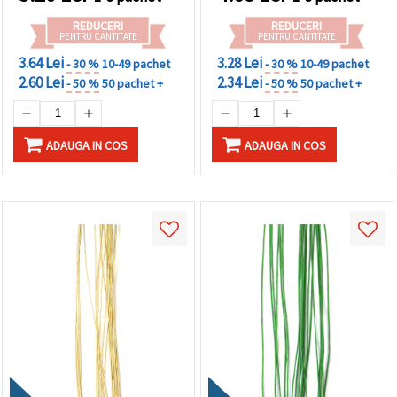
REDUCERI
REDUCERI
PENTRU CANTITATE
PENTRU CANTITATE
3.64 Lei
3.28 Lei
- 30 %
10-49 pachet
- 30 %
10-49 pachet
2.60 Lei
2.34 Lei
- 50 %
50 pachet +
- 50 %
50 pachet +
ADAUGA IN COS
ADAUGA IN COS