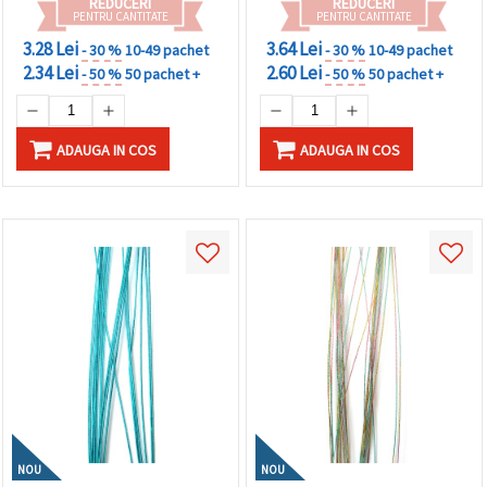
REDUCERI
REDUCERI
făcând clic
PENTRU CANTITATE
PENTRU CANTITATE
pe butonul
"Salvați"
3.28 Lei
3.64 Lei
- 30 %
10-49 pachet
- 30 %
10-49 pachet
2.34 Lei
2.60 Lei
- 50 %
50 pachet +
- 50 %
50 pachet +
Аcceptati
toate!
ADAUGA IN COS
ADAUGA IN COS
Setări
NOU
NOU