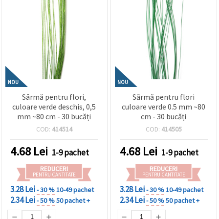
NOU
NOU
Sârmă pentru flori,
Sârmă pentru flori
culoare verde deschis, 0,5
culoare verde 0.5 mm ~80
mm ~80 cm - 30 bucăți
cm - 30 bucăți
COD:
414514
COD:
414505
4.68
Lei
4.68
Lei
1-9 pachet
1-9 pachet
REDUCERI
REDUCERI
PENTRU CANTITATE
PENTRU CANTITATE
3.28 Lei
3.28 Lei
- 30 %
10-49 pachet
- 30 %
10-49 pachet
2.34 Lei
2.34 Lei
- 50 %
50 pachet +
- 50 %
50 pachet +