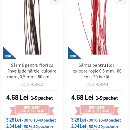
NOU
NOU
Sârmă pentru flori cu
Sârmă pentru flori
înveliș de hârtie, culoare
culoare roșie 0.5 mm ~80
maro, 0,5 mm ~80 cm - 30
cm - 30 bucăți
bucăți
COD:
414512
COD:
414504
4.68
Lei
4.68
Lei
1-9 pachet
1-9 pachet
REDUCERI
REDUCERI
PENTRU CANTITATE
PENTRU CANTITATE
3.28 Lei
3.28 Lei
- 30 %
10-49 pachet
- 30 %
10-49 pachet
2.34 Lei
2.34 Lei
- 50 %
50 pachet +
- 50 %
50 pachet +