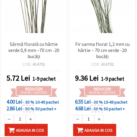
Sârmă florală cu hârtie
Fir sarma floral 1,2 mm cu
verde 0,9 mm ~70 cm -20
hârtie ~ 70 cm verde -20
bucăți
bucăți
COD:
414701
COD:
414702
5.72
Lei
9.36
Lei
1-9 pachet
1-9 pachet
REDUCERI
REDUCERI
PENTRU CANTITATE
PENTRU CANTITATE
4.00 Lei
6.55 Lei
- 30 %
10-49 pachet
- 30 %
10-49 pachet
2.86 Lei
4.68 Lei
- 50 %
50 pachet +
- 50 %
50 pachet +
ADAUGA IN COS
ADAUGA IN COS