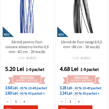
NOU
NOU
Sârmă pentru flori
Sârmă de flori neagră 0,5
culoare albastru închis 0,9
mm ~80 cm - 30 bucăți
mm ~82 cm - 20 bucăți
COD:
414515
COD:
414511
5.20
Lei
4.68
Lei
1-9 pachet
1-9 pachet
REDUCERI
REDUCERI
PENTRU CANTITATE
PENTRU CANTITATE
3.64 Lei
3.28 Lei
- 30 %
10-49 pachet
- 30 %
10-49 pachet
2.60 Lei
2.34 Lei
- 50 %
50 pachet +
- 50 %
50 pachet +