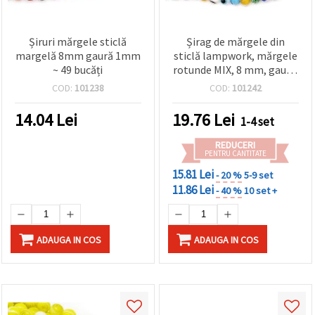
Șiruri mărgele sticlă
Șirag de mărgele din
margelă 8mm gaură 1mm
sticlă lampwork, mărgele
~ 49 bucăți
rotunde MIX, 8 mm, gaură:
1 mm, ~48 bucăți
COD:
101238
COD:
101242
14.04
Lei
19.76
Lei
1-4 set
REDUCERI
PENTRU CANTITATE
15.81 Lei
- 20 %
5-9 set
11.86 Lei
- 40 %
10 set +
ADAUGA IN COS
ADAUGA IN COS