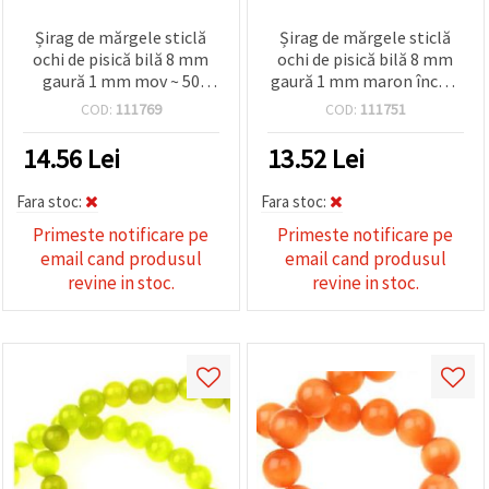
Șirag de mărgele sticlă
Șirag de mărgele sticlă
ochi de pisică bilă 8 mm
ochi de pisică bilă 8 mm
gaură 1 mm mov ~ 50
gaură 1 mm maron închis
bucăți
~ 50 bucăți
COD:
111769
COD:
111751
14.56
Lei
13.52
Lei
Fara stoc:
Fara stoc:
Primeste notificare pe
Primeste notificare pe
email cand produsul
email cand produsul
revine in stoc.
revine in stoc.