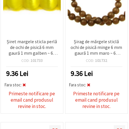
Șiret margele sticla perlă
Șirag de mărgele sticlă
de ochi de pisică 6 mm
ochi de pisică minge 6 mm
gaură 1 mm galben ~ 66
gaură 1 mm maro ~ 66
bucăți
bucăți
COD:
101733
COD:
101732
9.36
Lei
9.36
Lei
Fara stoc:
Fara stoc:
Primeste notificare pe
Primeste notificare pe
email cand produsul
email cand produsul
revine in stoc.
revine in stoc.