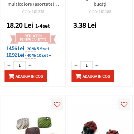
multicolore (asortate), 8
bucăți
mm, gaură 1 mm – ideal
COD:
101228
COD:
101188
pentru bijuterii
handmade, accesorii și
18.20
Lei
3.38
Lei
1-4 set
proiecte DIY – ~48 buc.
REDUCERI
PENTRU CANTITATE
14.56 Lei
- 20 %
5-9 set
10.92 Lei
- 40 %
10 set +
ADAUGA IN COS
ADAUGA IN COS