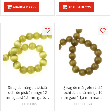
ADAUGA IN COS
ADAUGA IN COS
Șirag de mărgele sticlă
Șirag de mărgele sticlă
ochi de pisică minge 12
ochi de pisică minge 10
mm gaură 1,5 mm galben
mm gaură 1,5 mm maro ~
lumină ~ 33 bucăți
40 bucăți
COD:
111705
COD:
111724