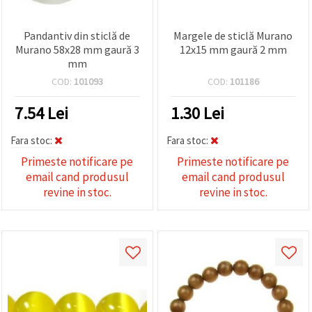
Pandantiv din sticlă de
Margele de sticlă Murano
Murano 58x28 mm gaură 3
12x15 mm gaură 2 mm
mm
COD:
101093
COD:
101186
7.54
Lei
1.30
Lei
Fara stoc:
Fara stoc:
Primeste notificare pe
Primeste notificare pe
email cand produsul
email cand produsul
revine in stoc.
revine in stoc.