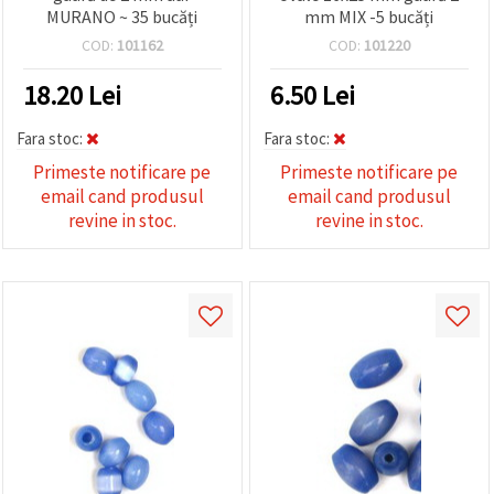
MURANO ~ 35 bucăți
mm MIX -5 bucăți
COD:
101162
COD:
101220
18.20
Lei
6.50
Lei
Fara stoc:
Fara stoc:
Primeste notificare pe
Primeste notificare pe
email cand produsul
email cand produsul
revine in stoc.
revine in stoc.