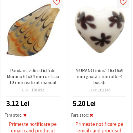
Pandantiv din sticlă de
MURANO inimă 16x16x9
Murano 61x34 mm orificiu
mm gaură 2 mm alb -4
10 mm realizat manual
bucăți
COD:
101092
COD:
101145
3.12
Lei
5.20
Lei
Fara stoc:
Fara stoc:
Primeste notificare pe
Primeste notificare pe
email cand produsul
email cand produsul