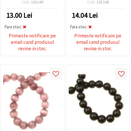
bucăți
COD:
101240
COD:
101246
13.00
Lei
14.04
Lei
Fara stoc:
Fara stoc:
Primeste notificare pe
Primeste notificare pe
email cand produsul
email cand produsul
revine in stoc.
revine in stoc.