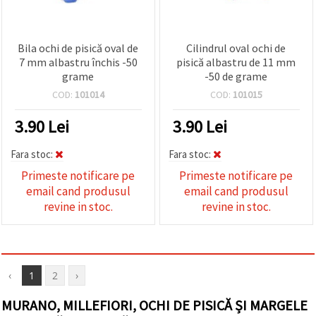
Bila ochi de pisică oval de
Cilindrul oval ochi de
7 mm albastru închis -50
pisică albastru de 11 mm
grame
-50 de grame
COD:
101014
COD:
101015
3.90
Lei
3.90
Lei
Fara stoc:
Fara stoc:
Primeste notificare pe
Primeste notificare pe
email cand produsul
email cand produsul
revine in stoc.
revine in stoc.
‹
1
2
›
MURANO, MILLEFIORI, OCHI DE PISICĂ ȘI MARGELE