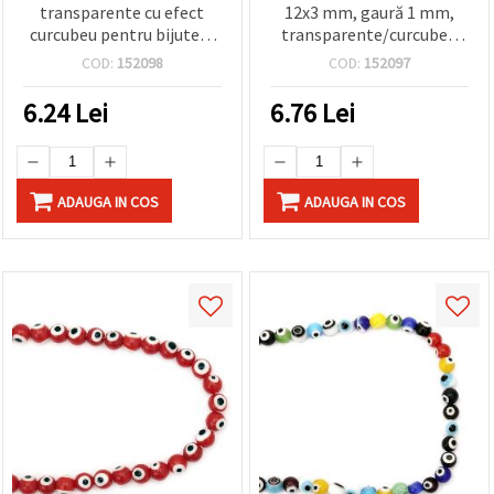
transparente cu efect
12x3 mm, gaură 1 mm,
curcubeu pentru bijuterii
transparente/curcubeu
handmade, 9,5x7 mm,
(Rainbow, asortate mix) -
COD:
152098
COD:
152097
Gaură: 1 mm - 10 bucăți
10 bucăți
6.24
Lei
6.76
Lei
ADAUGA IN COS
ADAUGA IN COS