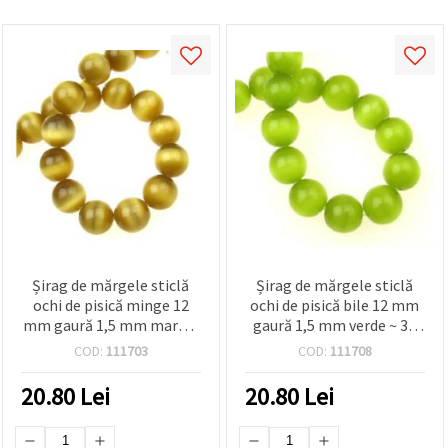
Șirag de mărgele sticlă
Șirag de mărgele sticlă
ochi de pisică minge 12
ochi de pisică bile 12 mm
mm gaură 1,5 mm maro ~
gaură 1,5 mm verde ~ 33
33 bucăți
bucăți
COD:
111703
COD:
111708
20.80
Lei
20.80
Lei