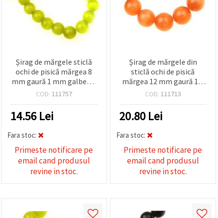
Șirag de mărgele sticlă
Șirag de mărgele din
ochi de pisică mărgea 8
sticlă ochi de pisică
mm gaură 1 mm galben ~
mărgea 12 mm gaură 1,5
50 bucăți
mm portocalie ~ 33 bucăți
COD:
111757
COD:
111713
14.56
Lei
20.80
Lei
Fara stoc:
Fara stoc:
Primeste notificare pe
Primeste notificare pe
email cand produsul
email cand produsul
revine in stoc.
revine in stoc.