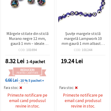
Mărgele stilate din sticlă
Șuvițe margele sticlă
Murano negre 12 mm,
margelă Lampwork 10
gaură 1 mm – ideale
mm gaură 1 mm albastru
pentru bijuterii elegante,
ochi ~ 39 bucăți
COD:
101694
COD:
101244
accesorii și proiecte DIY &
handmade – set de 2
8.32
Lei
19.24
Lei
1-4 pachet
REDUCERI
PENTRU CANTITATE
6.66 Lei
- 20 %
5 pachet +
Fara stoc:
Fara stoc:
Primeste notificare pe
Primeste notificare pe
email cand produsul
email cand produsul
revine in stoc.
revine in stoc.