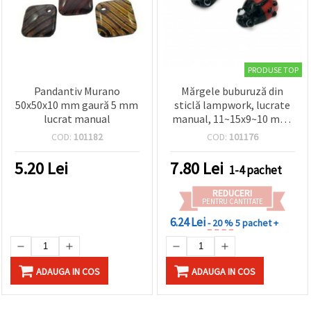
PRODUSE TOP
Pandantiv Murano
Mărgele buburuză din
50x50x10 mm gaură 5 mm
sticlă lampwork, lucrate
lucrat manual
manual, 11~15x9~10 mm,
roșu și negru, gaură 1.5~2
COD:
101182
COD:
101176
mm – perfecte pentru
bijuterii, accesorii și
5.20
Lei
7.80
Lei
1-4 pachet
proiecte DIY – set 4 buc.
REDUCERI
PENTRU CANTITATE
6.24 Lei
- 20 %
5 pachet +
ADAUGA IN COS
ADAUGA IN COS