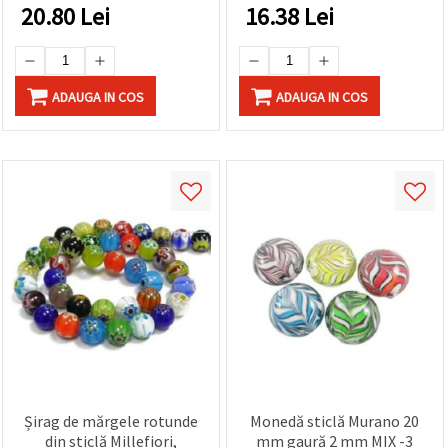
20.80
Lei
16.38
Lei
ADAUGA IN COS
ADAUGA IN COS
Șirag de mărgele rotunde
Monedă sticlă Murano 20
din sticlă Millefiori,
mm gaură 2 mm MIX -3