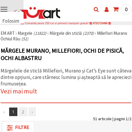
0
Folosim
Comanda peste 250 Lei si primesti transport gratuit!
0731715486
cookie-
EM ART
›
Margele
(11822)
›
Mărgele din sticlă
(2370)
›
Millefiori Murano
uri
Ochiul Rău
(51)
🍪 Folosim
cookie-uri
MĂRGELE MURANO, MILLEFIORI, OCHI DE PISICĂ,
și
tehnologii
OCHI ALBASTRU
similare
pentru a
Mărgelele de sticlă Millefiori, Murano și Cat’s Eye sunt câteva
asigura
funcționarea
dintre opțiuni, care stârnesc lumina și așteaptă să le apreciezi
corectă a
frumusețea.
site-ului,
pentru a vă
Vezi mai mult
îmbunătăți
experiența
și, cu
acordul
‹
1
2
›
dumneavoastră,
pentru a
51 articole | pagini 1/2
analiza
FILTRE
traficul și a
afișa