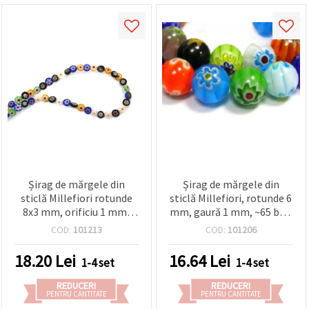
Șirag de mărgele din
Șirag de mărgele din
sticlă Millefiori rotunde
sticlă Millefiori, rotunde 6
8x3 mm, orificiu 1 mm,
mm, gaură 1 mm, ~65 buc,
aprox. 48 bucăți
pentru bijuterii DIY
COD:
101213
COD:
101206
18.20
Lei
16.64
Lei
1-4 set
1-4 set
REDUCERI
REDUCERI
PENTRU CANTITATE
PENTRU CANTITATE