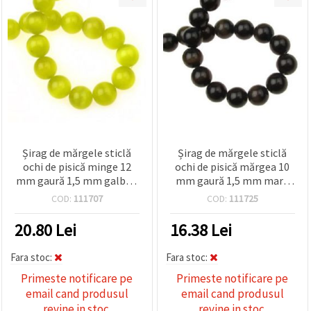
Șirag de mărgele sticlă
Șirag de mărgele sticlă
ochi de pisică minge 12
ochi de pisică mărgea 10
mm gaură 1,5 mm galben
mm gaură 1,5 mm maro
închis ~ 33 bucăți
închis ~ 40 bucăți
COD:
111707
COD:
111725
20.80
Lei
16.38
Lei
Fara stoc:
Fara stoc:
Primeste notificare pe
Primeste notificare pe
email cand produsul
email cand produsul
revine in stoc.
revine in stoc.