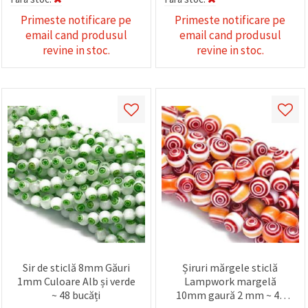
Primeste notificare pe
Primeste notificare pe
email cand produsul
email cand produsul
revine in stoc.
revine in stoc.
Sir de sticlă 8mm Găuri
Șiruri mărgele sticlă
1mm Culoare Alb și verde
Lampwork margelă
~ 48 bucăți
10mm gaură 2 mm ~ 40