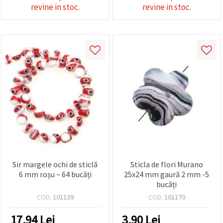
revine in stoc.
revine in stoc.
Sir margele ochi de sticlă
Sticla de flori Murano
6 mm roșu ~ 64 bucăți
25x24 mm gaură 2 mm -5
bucăți
COD:
101139
COD:
101170
17.94
Lei
3.90
Lei