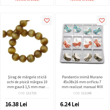
Șirag de mărgele sticlă
Pandantiv inimă Murano
ochi de pisică mărgea 10
45x38x16 mm orificiu 7
mm gaură 1,5 mm maro
mm realizat manual MIX
deschis ~ 40 bucăți
COD:
111723
COD:
111166
16.38
Lei
6.24
Lei