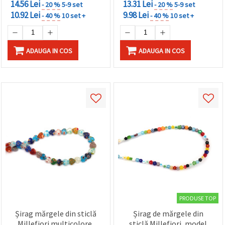
14.56 Lei
13.31 Lei
- 20 %
5-9 set
- 20 %
5-9 set
10.92 Lei
9.98 Lei
- 40 %
10 set +
- 40 %
10 set +
ADAUGA IN COS
ADAUGA IN COS
PRODUSE TOP
Șirag mărgele din sticlă
Șirag de mărgele din
Millefiori multicolore,
sticlă Millefiori, model