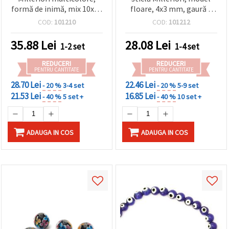
formă de inimă, mix 10x10
floare, 4x3 mm, gaură 1
mm, orificiu 1 mm – ideal
mm, ~92 buc., culori
COD:
101210
COD:
101212
pentru bijuterii
asortate
handmade, accesorii și
35.88
Lei
28.08
Lei
1-2 set
1-4 set
proiecte DIY – ~38 buc.
REDUCERI
REDUCERI
PENTRU CANTITATE
PENTRU CANTITATE
28.70 Lei
22.46 Lei
- 20 %
3-4 set
- 20 %
5-9 set
21.53 Lei
16.85 Lei
- 40 %
5 set +
- 40 %
10 set +
ADAUGA IN COS
ADAUGA IN COS