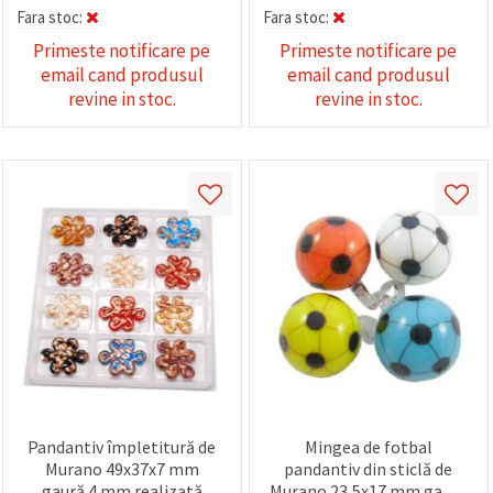
Fara stoc:
Fara stoc:
Primeste notificare pe
Primeste notificare pe
email cand produsul
email cand produsul
revine in stoc.
revine in stoc.
Pandantiv împletitură de
Mingea de fotbal
Murano 49x37x7 mm
pandantiv din sticlă de
gaură 4 mm realizată
Murano 23,5x17 mm gaură