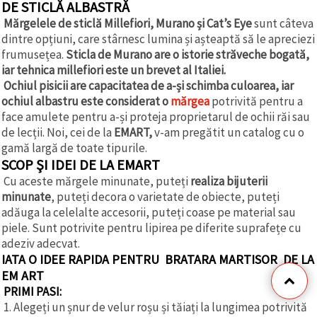
DE STICLĂ ALBASTRĂ
Mărgelele de sticlă Millefiori, Murano și Cat’s Eye
sunt câteva
dintre opțiuni, care stârnesc lumina și așteaptă să le apreciezi
frumusețea.
Sticla de Murano are o istorie străveche bogată,
iar tehnica millefiori este un brevet al Italiei.
Ochiul pisicii are capacitatea de a-și schimba culoarea, iar
ochiul albastru este considerat o
mărgea
potrivită pentru a
face amulete pentru a-și proteja proprietarul de ochii răi sau
de lecții. Noi, cei de la
EMART,
v-am pregătit un catalog cu o
gamă largă de toate tipurile.
SCOP ŞI IDEI DE LA EMART
Cu aceste mărgele minunate, puteți
realiza bijuterii
minunate
, puteți decora o varietate de obiecte, puteți
adăuga la celelalte accesorii, puteți coase pe material sau
piele. Sunt potrivite pentru lipirea pe diferite suprafețe cu
adeziv adecvat.
IATA O IDEE RAPIDA PENTRU BRATARA MARTISOR DE LA
EM ART
PRIMI PASI:
1. Alegeți un șnur de velur roșu și tăiați la lungimea potrivită