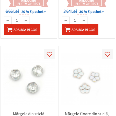
REDUCERI
REDUCERI
făcând clic
PENTRU CANTITATE
PENTRU CANTITATE
pe butonul
"Salvați"
6.66 Lei
3.64 Lei
- 20 %
5 pachet +
- 30 %
5 pachet +
Аcceptati
toate!
ADAUGA IN COS
ADAUGA IN COS
Setări
Mărgele din sticlă
Mărgele floare din sticlă,