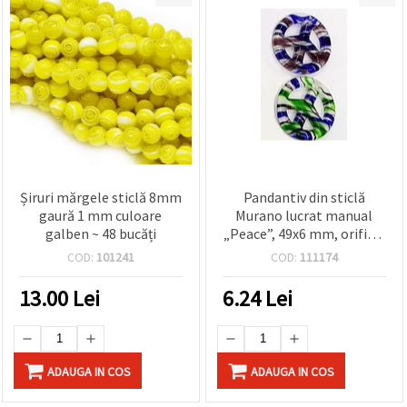
Șiruri mărgele sticlă 8mm
Pandantiv din sticlă
gaură 1 mm culoare
Murano lucrat manual
galben ~ 48 bucăți
„Peace”, 49x6 mm, orificiu
5 mm, culori mixte,
COD:
101241
COD:
111174
bijuterii DIY
13.00
Lei
6.24
Lei
ADAUGA IN COS
ADAUGA IN COS