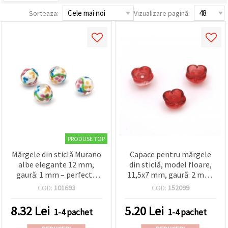
conținut și
Sorteaza:
Vizualizare pagină:
reclame
mai
relevante,
inclusiv cu
ajutorul
partenerilor
noștri de
analiză și
marketing.
Puteți fi de
acord să
utilizați
toate
cookie -
urile făcând
PRODUSE TOP
clic pe
"acceptati
Mărgele din sticlă Murano
Capace pentru mărgele
toate!" Sau
albe elegante 12 mm,
din sticlă, model floare,
să vă
gaură: 1 mm – perfecte
11,5x7 mm, gaură: 2 mm,
indicați
preferințele
pentru bijuterii, accesorii
roșu - 10 bucăți
COD:
101693
COD:
152099
în setări
și proiecte DIY – set de 2
selectând
un tip de
8.32
Lei
5.20
Lei
1-4 pachet
1-4 pachet
cookie -uri
dat și