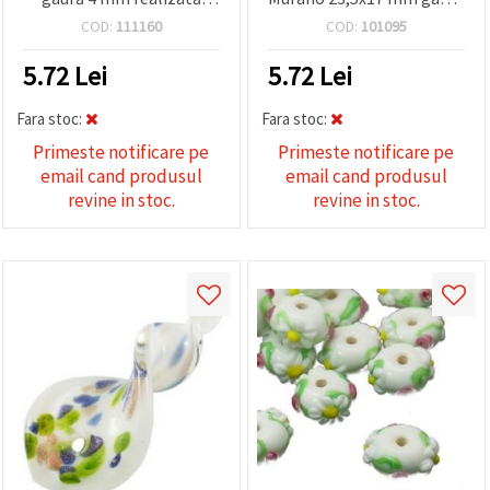
manual MIX
2,5 mm ASORTE
COD:
111160
COD:
101095
5.72
Lei
5.72
Lei
Fara stoc:
Fara stoc:
Primeste notificare pe
Primeste notificare pe
email cand produsul
email cand produsul
revine in stoc.
revine in stoc.