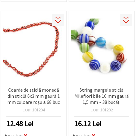
Coarde de sticlă monedă
String margele sticlă
din sticlă 6x3 mm gaură 1
Milefiori bile 10 mm gaură
mm culoare roșu ± 68 buc
1,5 mm ~ 38 bucăți
COD:
101234
COD:
101232
12.48
Lei
16.12
Lei
Fara stoc:
Fara stoc: