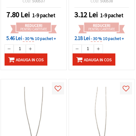
COD:
500537
COD:
500538
făcând clic
pe butonul
"Salvați"
7.80
Lei
3.12
Lei
1-9 pachet
1-9 pachet
REDUCERI
REDUCERI
Аcceptati
PENTRU CANTITATE
PENTRU CANTITATE
toate!
5.46 Lei
2.18 Lei
- 30 %
10 pachet +
- 30 %
10 pachet +
Setări
ADAUGA IN COS
ADAUGA IN COS