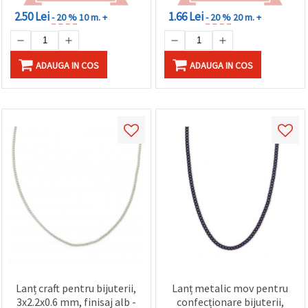
2.50 Lei
1.66 Lei
- 20 %
10 m. +
- 20 %
20 m. +
ADAUGA IN COS
ADAUGA IN COS
Lanț craft pentru bijuterii,
Lanț metalic mov pentru
3x2.2x0.6 mm, finisaj alb -
confecționare bijuterii,