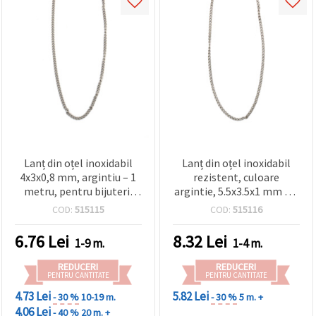
Lanț din oțel inoxidabil
Lanț din oțel inoxidabil
4x3x0,8 mm, argintiu – 1
rezistent, culoare
metru, pentru bijuterii
argintie, 5.5x3.5x1 mm – 1
handmade
m, perfect pentru bijuterii
COD:
515115
COD:
515116
și proiecte handmade
6.76
Lei
8.32
Lei
1-9 m.
1-4 m.
REDUCERI
REDUCERI
PENTRU CANTITATE
PENTRU CANTITATE
4.73 Lei
5.82 Lei
- 30 %
10-19 m.
- 30 %
5 m. +
4.06 Lei
- 40 %
20 m. +