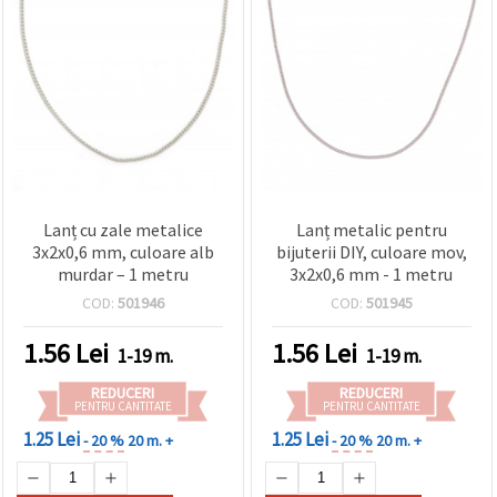
Lanț cu zale metalice
Lanț metalic pentru
3x2x0,6 mm, culoare alb
bijuterii DIY, culoare mov,
murdar – 1 metru
3x2x0,6 mm - 1 metru
COD:
501946
COD:
501945
1.56
Lei
1.56
Lei
1-19 m.
1-19 m.
REDUCERI
REDUCERI
PENTRU CANTITATE
PENTRU CANTITATE
1.25 Lei
1.25 Lei
- 20 %
20 m. +
- 20 %
20 m. +