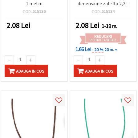
1 metru
dimensiune zale 3 x 2,2 x
0,6 mm, 1 metru
COD:
515136
COD:
515134
2.08
Lei
2.08
Lei
1-19 m.
REDUCERI
PENTRU CANTITATE
1.66 Lei
- 20 %
20 m. +
ADAUGA IN COS
ADAUGA IN COS