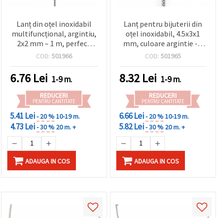
Lanț din oțel inoxidabil
Lanț pentru bijuterii din
multifuncțional, argintiu,
oțel inoxidabil, 4.5x3x1
2x2 mm – 1 m, perfect
mm, culoare argintie - 1
pentru bijuterii, DIY și
metru
COD:
501966
COD:
501965
proiecte creative
handmade
6.76
Lei
8.32
Lei
1-9 m.
1-9 m.
REDUCERI
REDUCERI
PENTRU CANTITATE
PENTRU CANTITATE
5.41 Lei
6.66 Lei
- 20 %
10-19 m.
- 20 %
10-19 m.
4.73 Lei
5.82 Lei
- 30 %
20 m. +
- 30 %
20 m. +
ADAUGA IN COS
ADAUGA IN COS