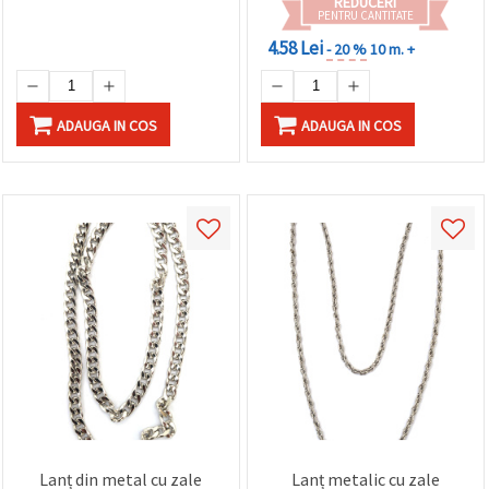
REDUCERI
PENTRU CANTITATE
4.58 Lei
- 20 %
10 m. +
ADAUGA IN COS
ADAUGA IN COS
Lanț din metal cu zale
Lanț metalic cu zale