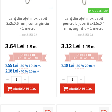
PRODUSE TOP
Lanț din oțel inoxidabil
Lanț din oțel inoxidabil
3x2x0,6 mm, ton argintiu
pentru bijuterii 2x1.5x0.4
- 1 metru
mm, argintiu – 1 metru
COD:
515122
COD:
515123
3.64
Lei
3.12
Lei
1-9 m.
1-19 m.
REDUCERI
REDUCERI
PENTRU CANTITATE
PENTRU CANTITATE
2.55 Lei
2.18 Lei
- 30 %
10-19 m.
- 30 %
20 m. +
2.18 Lei
- 40 %
20 m. +
ADAUGA IN COS
ADAUGA IN COS