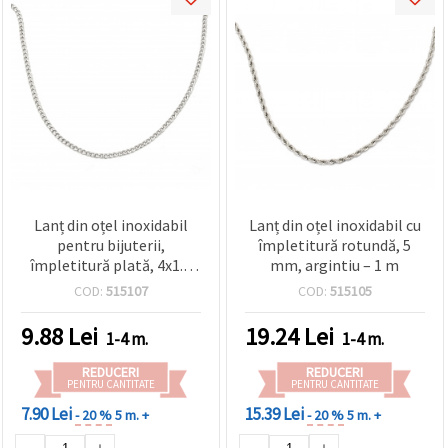
Lanț din oțel inoxidabil
Lanț din oțel inoxidabil cu
pentru bijuterii,
împletitură rotundă, 5
împletitură plată, 4x1.5
mm, argintiu – 1 m
mm, argintiu - 1 metru
COD:
515107
COD:
515105
9.88
Lei
19.24
Lei
1-4 m.
1-4 m.
REDUCERI
REDUCERI
PENTRU CANTITATE
PENTRU CANTITATE
7.90 Lei
15.39 Lei
- 20 %
5 m. +
- 20 %
5 m. +