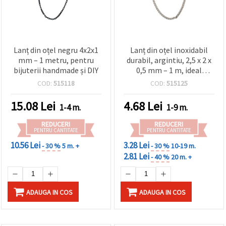
Lanț din oțel negru 4x2x1
Lanț din oțel inoxidabil
mm – 1 metru, pentru
durabil, argintiu, 2,5 x 2 x
bijuterii handmade și DIY
0,5 mm – 1 m, ideal
pentru bijuterii handmade
COD:
515118
COD:
515125
și proiecte DIY
15.08
Lei
4.68
Lei
1-4 m.
1-9 m.
REDUCERI
REDUCERI
PENTRU CANTITATE
PENTRU CANTITATE
10.56 Lei
3.28 Lei
- 30 %
5 m. +
- 30 %
10-19 m.
2.81 Lei
- 40 %
20 m. +
ADAUGA IN COS
ADAUGA IN COS