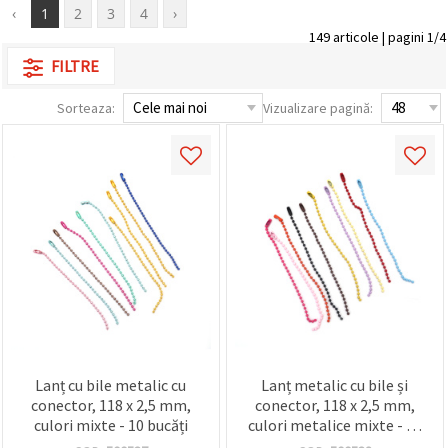
‹
1
2
3
4
›
conținut și
reclame
149 articole | pagini 1/4
mai
relevante,
FILTRE
inclusiv cu
ajutorul
Sorteaza:
Vizualizare pagină:
partenerilor
noștri de
analiză și
marketing.
Puteți fi de
acord să
utilizați
toate
cookie -
urile făcând
clic pe
"acceptati
toate!" Sau
să vă
indicați
preferințele
în setări
Lanț cu bile metalic cu
Lanț metalic cu bile și
selectând
conector, 118 x 2,5 mm,
conector, 118 x 2,5 mm,
un tip de
cookie -uri
culori mixte - 10 bucăți
culori metalice mixte - 10
dat și
buc.