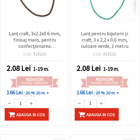
Lanț craft, 3x2.2x0.6 mm,
Lanț pentru bijuterii și
finisaj maro, pentru
craft, 3 x 2,2 x 0,6 mm,
confecționarea
culoare verde, 1 metru
bijuteriilor – 1 metru
COD:
515133
COD:
515131
2.08
Lei
2.08
Lei
1-19 m.
1-19 m.
REDUCERI
REDUCERI
PENTRU CANTITATE
PENTRU CANTITATE
1.66 Lei
1.66 Lei
- 20 %
20 m. +
- 20 %
20 m. +
ADAUGA IN COS
ADAUGA IN COS