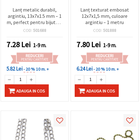
Lanț metalic durabil,
Lanț texturat embosat
argintiu, 13x7x1.5 mm – 1
12x7x1,5 mm, culoare
m, perfect pentru bijuterii
argintiu – 1 metru
și proiecte DIY/handmade
COD:
501688
COD:
501888
7.28
Lei
7.80
Lei
1-9 m.
1-9 m.
REDUCERI
REDUCERI
PENTRU CANTITATE
PENTRU CANTITATE
5.82 Lei
6.24 Lei
- 20 %
10 m. +
- 20 %
10 m. +
ADAUGA IN COS
ADAUGA IN COS