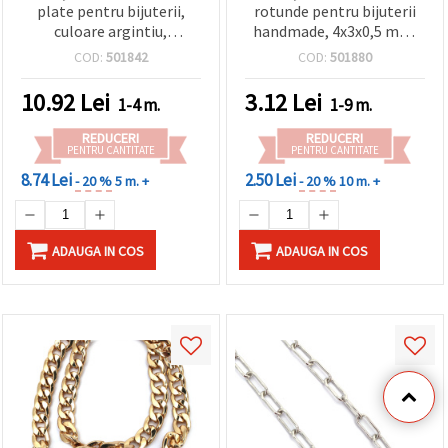
plate pentru bijuterii,
rotunde pentru bijuterii
culoare argintiu,
handmade, 4x3x0,5 mm,
dimensiune zală 11x8x2
argintiu - 1 metru
COD:
501842
COD:
501880
mm, 1 m – pentru
confecționarea colierelor,
10.92
Lei
3.12
Lei
1-4 m.
1-9 m.
brățărilor și accesoriilor
handmade
REDUCERI
REDUCERI
PENTRU CANTITATE
PENTRU CANTITATE
8.74 Lei
2.50 Lei
- 20 %
5 m. +
- 20 %
10 m. +
ADAUGA IN COS
ADAUGA IN COS