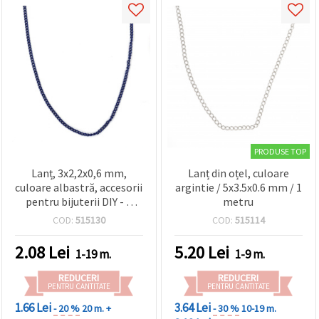
PRODUSE TOP
Lanț, 3x2,2x0,6 mm,
Lanț din oțel, culoare
culoare albastră, accesorii
argintie / 5x3.5x0.6 mm / 1
pentru bijuterii DIY - 1
metru
metru
COD:
515130
COD:
515114
2.08
Lei
5.20
Lei
1-19 m.
1-9 m.
REDUCERI
REDUCERI
PENTRU CANTITATE
PENTRU CANTITATE
1.66 Lei
3.64 Lei
- 20 %
20 m. +
- 30 %
10-19 m.