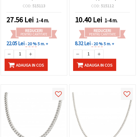
pentru confecționat
bijuterii la modă și
COD:
515113
COD:
515112
bijuterii – 1 metru
proiecte DIY
27.56
Lei
10.40
Lei
1-4 m.
1-4 m.
REDUCERI
REDUCERI
PENTRU CANTITATE
PENTRU CANTITATE
22.05 Lei
8.32 Lei
- 20 %
5 m. +
- 20 %
5 m. +
ADAUGA IN COS
ADAUGA IN COS