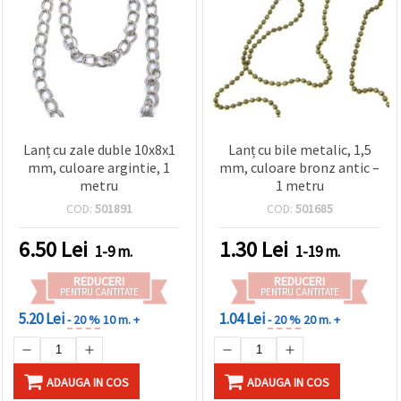
Lanț cu zale duble 10x8x1
Lanț cu bile metalic, 1,5
mm, culoare argintie, 1
mm, culoare bronz antic –
metru
1 metru
COD:
501891
COD:
501685
6.50
Lei
1.30
Lei
1-9 m.
1-19 m.
REDUCERI
REDUCERI
PENTRU CANTITATE
PENTRU CANTITATE
5.20 Lei
1.04 Lei
- 20 %
10 m. +
- 20 %
20 m. +
ADAUGA IN COS
ADAUGA IN COS