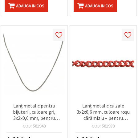
ADAUGA IN COS
ADAUGA IN COS
Lanț metalic pentru
Lanț metalic cu zale
bijuterii, culoare gri,
3x2x0,6 mm, culoare roșu
3x2x0,6 mm, pentru
cărămiziu – pentru
coliere, brățări și cercei - 1
confecționarea
COD:
501940
COD:
501930
metru
bijuteriilor, 1 metru