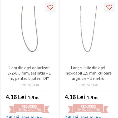
Lanț din oțel aplatizat
Lanț cu bile din oțel
3x2x0,6 mm, argintiu – 1
inoxidabil 1,5 mm, culoare
m, pentru bijuterii DIY
argintie – 1 metru
COD:
515128
COD:
515120
4.16
Lei
4.16
Lei
1-9 m.
1-9 m.
REDUCERI
REDUCERI
PENTRU CANTITATE
PENTRU CANTITATE
2.91 Lei
2.91 Lei
- 30 %
10-19 m.
- 30 %
10-19 m.