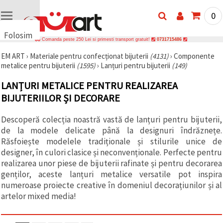
0
Folosim
Comanda peste 250 Lei si primesti transport gratuit!
0731715486
cookie-
EM ART
›
Materiale pentru confecționat bijuterii
(4131)
›
Componente
uri
metalice pentru bijuterii
(1595)
›
Lanțuri pentru bijuterii
(149)
🍪 Folosim
cookie-uri
LANȚURI METALICE PENTRU REALIZAREA
și
tehnologii
BIJUTERIILOR ȘI DECORARE
similare
pentru a
Descoperă colecția noastră vastă de lanțuri pentru bijuterii,
asigura
funcționarea
de la modele delicate până la designuri îndrăznețe.
corectă a
Răsfoiește modelele tradiționale și stilurile unice de
site-ului,
pentru a vă
designer, în culori clasice și neconvenționale. Perfecte pentru
îmbunătăți
realizarea unor piese de bijuterii rafinate și pentru decorarea
experiența
genților, aceste lanțuri metalice versatile pot inspira
și, cu
acordul
numeroase proiecte creative în domeniul decorațiunilor și al
dumneavoastră,
artelor mixed media!
pentru a
analiza
traficul și a
afișa