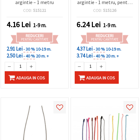
argintie – 1 metru
argintie - 1 metru, pentru
bijuterii DIY
COD:
515121
COD:
515126
4.16
Lei
6.24
Lei
1-9 m.
1-9 m.
REDUCERI
REDUCERI
PENTRU CANTITATE
PENTRU CANTITATE
2.91 Lei
4.37 Lei
- 30 %
10-19 m.
- 30 %
10-19 m.
2.50 Lei
3.74 Lei
- 40 %
20 m. +
- 40 %
20 m. +
ADAUGA IN COS
ADAUGA IN COS