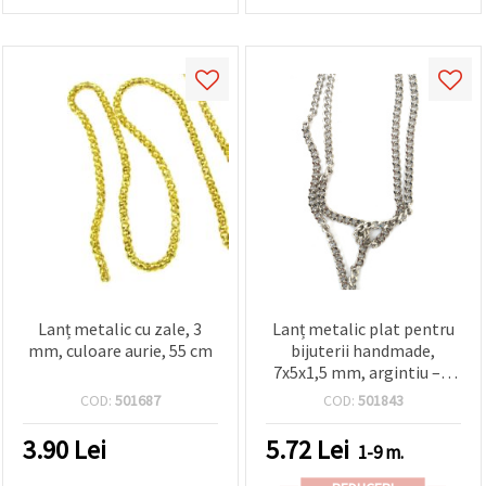
Lanț metalic cu zale, 3
Lanț metalic plat pentru
mm, culoare aurie, 55 cm
bijuterii handmade,
7x5x1,5 mm, argintiu – 1
metru
COD:
501687
COD:
501843
3.90
Lei
5.72
Lei
1-9 m.