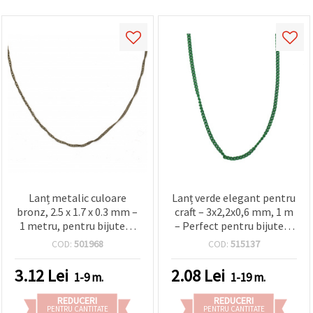
Lanț metalic culoare
Lanț verde elegant pentru
bronz, 2.5 x 1.7 x 0.3 mm –
craft – 3x2,2x0,6 mm, 1 m
1 metru, pentru bijuterii
– Perfect pentru bijuterii
handmade
handmade, accesorii de
COD:
501968
COD:
515137
modă și proiecte DIY
creative
3.12
Lei
2.08
Lei
1-9 m.
1-19 m.
REDUCERI
REDUCERI
PENTRU CANTITATE
PENTRU CANTITATE