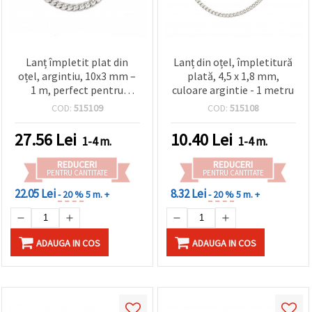
Lanț împletit plat din
Lanț din oțel, împletitură
oțel, argintiu, 10x3 mm –
plată, 4,5 x 1,8 mm,
1 m, perfect pentru
culoare argintie - 1 metru
bijuterii la modă și
COD:
515109
COD:
515108
proiecte DIY/handmade
27.56
Lei
10.40
Lei
1-4 m.
1-4 m.
REDUCERI
REDUCERI
PENTRU CANTITATE
PENTRU CANTITATE
22.05 Lei
8.32 Lei
- 20 %
5 m. +
- 20 %
5 m. +
ADAUGA IN COS
ADAUGA IN COS