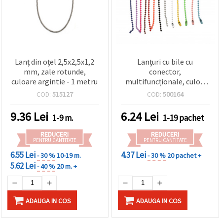
Lanț din oțel 2,5x2,5x1,2
Lanțuri cu bile cu
mm, zale rotunde,
conector,
culoare argintie - 1 metru
multifuncționale, culori
mixte, 120x2.2 mm – 20
COD:
515127
COD:
500164
buc., perfecte pentru
bijuterii, etichete și
9.36
Lei
6.24
Lei
1-9 m.
1-19 pachet
proiecte DIY
REDUCERI
REDUCERI
PENTRU CANTITATE
PENTRU CANTITATE
6.55 Lei
4.37 Lei
- 30 %
10-19 m.
- 30 %
20 pachet +
5.62 Lei
- 40 %
20 m. +
ADAUGA IN COS
ADAUGA IN COS