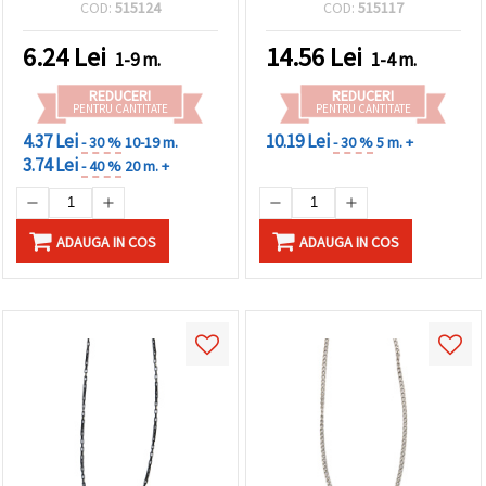
1 m, perfect pentru
COD:
515124
COD:
515117
bijuterii handmade la
modă și proiecte creative
6.24
Lei
14.56
Lei
1-9 m.
1-4 m.
DIY
REDUCERI
REDUCERI
PENTRU CANTITATE
PENTRU CANTITATE
4.37 Lei
10.19 Lei
- 30 %
10-19 m.
- 30 %
5 m. +
3.74 Lei
- 40 %
20 m. +
ADAUGA IN COS
ADAUGA IN COS