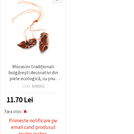
Mocasini tradiționali
bulgărești decorativi din
piele ecologică, cu șnur
din bumbac, maro
COD:
806002
deschis, 40x13 mm – set 5
perechi pentru handmade
11.70
Lei
Fara stoc:
Primeste notificare pe
email cand produsul
revine in stoc.