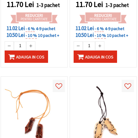
mm – Set fermecător de 5
perechi pentru hobby
făcând clic
11.70
Lei
11.70
Lei
1-3 pachet
1-3 pachet
perechi pentru
creativ, proiecte DIY și
pe butonul
"Salvați"
meșteșuguri inspirate din
decorațiuni folclorice
REDUCERI
REDUCERI
folclor și decorațiuni
PENTRU CANTITATE
PENTRU CANTITATE
creative DIY
11.02 Lei
11.02 Lei
Аcceptati
- 6 %
4-9 pachet
- 6 %
4-9 pachet
10.50 Lei
10.50 Lei
toate!
- 10 %
10 pachet +
- 10 %
10 pachet +
Setări
ADAUGA IN COS
ADAUGA IN COS