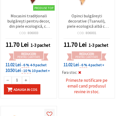
PRODUSE TOP
Mocasini tradiționali
Opinci bulgărești
bulgărești pentru decor,
decorative (Tsarvuli),
din piele ecologică, cu
piele ecologică albă cu
șnur apretat din bumbac,
șnur din bumbac, 40x13
COD:
806003
COD:
806001
maro, 40x13 mm – 5
mm – 5 perechi
perechi
11.70
Lei
11.70
Lei
1-3 pachet
1-3 pachet
REDUCERI
REDUCERI
PENTRU CANTITATE
PENTRU CANTITATE
11.02 Lei
11.02 Lei
- 6 %
4-9 pachet
- 6 %
4 pachet +
10.50 Lei
- 10 %
10 pachet +
Fara stoc:
Primeste notificare pe
email cand produsul
ADAUGA IN COS
revine in stoc.