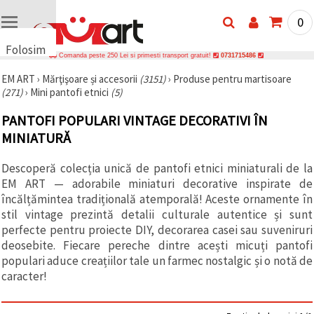
0
Folosim
Comanda peste 250 Lei si primesti transport gratuit!
0731715486
cookie-
EM ART
›
Mărţişoare și accesorii
(3151)
›
Produse pentru martisoare
uri
(271)
›
Mini pantofi etnici
(5)
🍪 Folosim
cookie-uri
PANTOFI POPULARI VINTAGE DECORATIVI ÎN
și
tehnologii
MINIATURĂ
similare
pentru a
Descoperă colecția unică de pantofi etnici miniaturali de la
asigura
funcționarea
EM ART — adorabile miniaturi decorative inspirate de
corectă a
încălțămintea tradițională atemporală! Aceste ornamente în
site-ului,
pentru a vă
stil vintage prezintă detalii culturale autentice și sunt
îmbunătăți
perfecte pentru proiecte DIY, decorarea casei sau suveniruri
experiența
deosebite. Fiecare pereche dintre acești micuți pantofi
și, cu
acordul
populari aduce creațiilor tale un farmec nostalgic și o notă de
dumneavoastră,
caracter!
pentru a
analiza
traficul și a
afișa