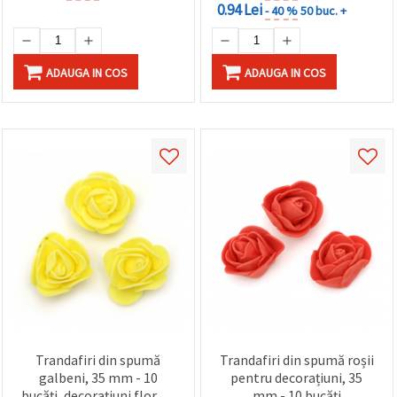
0.94 Lei
- 40 %
50 buc. +
ADAUGA IN COS
ADAUGA IN COS
Trandafiri din spumă
Trandafiri din spumă roșii
galbeni, 35 mm - 10
pentru decorațiuni, 35
bucăți, decorațiuni florale
mm - 10 bucăți