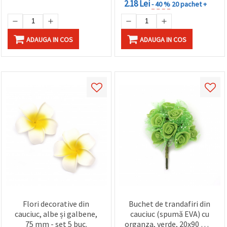
2.18 Lei
- 40 %
20 pachet +
ADAUGA IN COS
ADAUGA IN COS
Flori decorative din
Buchet de trandafiri din
cauciuc, albe și galbene,
cauciuc (spumă EVA) cu
75 mm - set 5 buc.
organza, verde, 20x90 mm