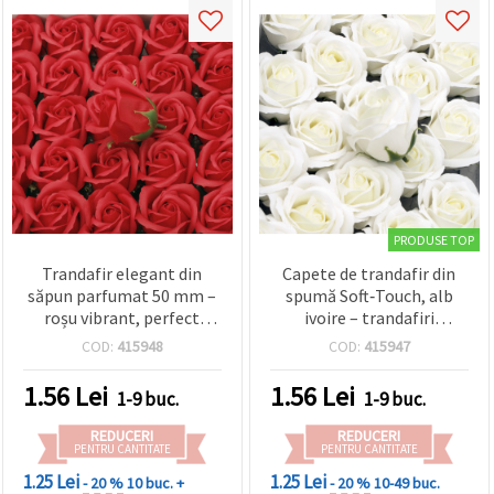
PRODUSE TOP
Trandafir elegant din
Capete de trandafir din
săpun parfumat 50 mm –
spumă Soft‑Touch, alb
roșu vibrant, perfect
ivoire – trandafiri
pentru cadouri romantice
artificiali realiști pentru
COD:
415948
COD:
415947
și decorațiuni stilate
decorațiuni de nuntă,
buchete și decor acasă
1.56
Lei
1.56
Lei
1-9 buc.
1-9 buc.
REDUCERI
REDUCERI
PENTRU CANTITATE
PENTRU CANTITATE
1.25 Lei
1.25 Lei
- 20 %
10 buc. +
- 20 %
10-49 buc.