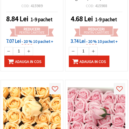
- 10 bucăți
COD:
415989
COD:
415988
8.84
Lei
4.68
Lei
1-9 pachet
1-9 pachet
REDUCERI
REDUCERI
PENTRU CANTITATE
PENTRU CANTITATE
7.07 Lei
3.74 Lei
- 20 %
10 pachet +
- 20 %
10 pachet +
ADAUGA IN COS
ADAUGA IN COS