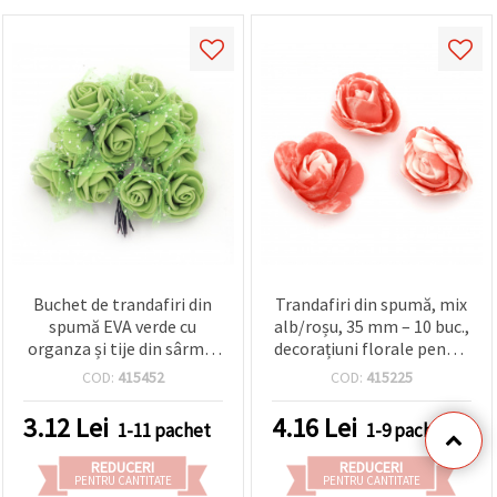
Buchet de trandafiri din
Trandafiri din spumă, mix
spumă EVA verde cu
alb/roșu, 35 mm – 10 buc.,
organza și tije din sârmă,
decorațiuni florale pentru
25x80 mm - 12 buc.
scrapbooking, DIY și
COD:
415452
COD:
415225
hobby creativ
3.12
Lei
4.16
Lei
1-11 pachet
1-9 pachet
REDUCERI
REDUCERI
PENTRU CANTITATE
PENTRU CANTITATE