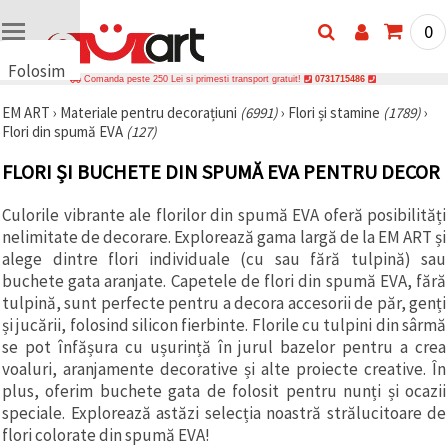
0
Folosim
Comanda peste 250 Lei si primesti transport gratuit!
0731715486
cookie-
EM ART
›
Materiale pentru decorațiuni
(6991)
›
Flori și stamine
(1789)
›
uri
Flori din spumă EVA
(127)
🍪 Folosim
cookie-uri
FLORI ȘI BUCHETE DIN SPUMĂ EVA PENTRU DECOR
și
tehnologii
similare
Culorile vibrante ale florilor din spumă EVA oferă posibilități
pentru a
nelimitate de decorare. Explorează gama largă de la EM ART și
asigura
funcționarea
alege dintre flori individuale (cu sau fără tulpină) sau
corectă a
buchete gata aranjate. Capetele de flori din spumă EVA, fără
site-ului,
tulpină, sunt perfecte pentru a decora accesorii de păr, genți
pentru a vă
îmbunătăți
și jucării, folosind silicon fierbinte. Florile cu tulpini din sârmă
experiența
se pot înfășura cu ușurință în jurul bazelor pentru a crea
și, cu
voaluri, aranjamente decorative și alte proiecte creative. În
acordul
dumneavoastră,
plus, oferim buchete gata de folosit pentru nunți și ocazii
pentru a
speciale. Explorează astăzi selecția noastră strălucitoare de
analiza
traficul și a
flori colorate din spumă EVA!
afișa