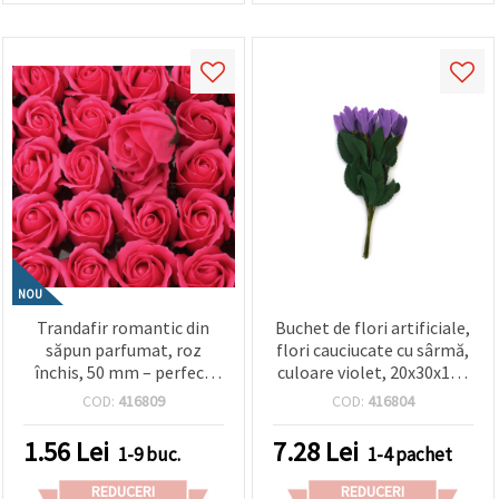
NOU
Trandafir romantic din
Buchet de flori artificiale,
săpun parfumat, roz
flori cauciucate cu sârmă,
închis, 50 mm – perfect
culoare violet, 20x30x190
pentru cadouri elegante,
mm - 10 buc.
COD:
416809
COD:
416804
aranjamente florale și
decor pentru casă,
1.56
Lei
7.28
Lei
1-9 buc.
1-4 pachet
proiecte DIY și hobby
REDUCERI
REDUCERI