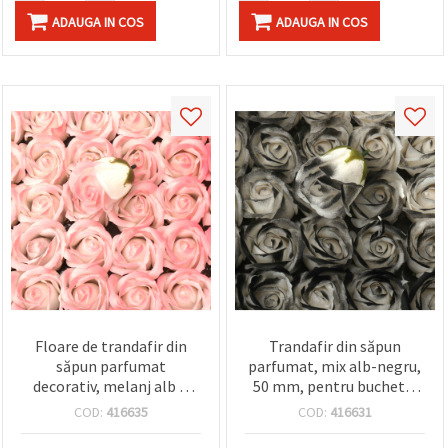
ADAUGA IN COS
ADAUGA IN COS
Floare de trandafir din
Trandafir din săpun
săpun parfumat
parfumat, mix alb-negru,
decorativ, melanj alb &
50 mm, pentru buchete,
roz, 50 mm – cu aromă
cadouri, decor acasă și
COD:
416635
COD:
416631
florală, pentru buchete,
proiecte DIY/handmade
cadouri, decor acasă &