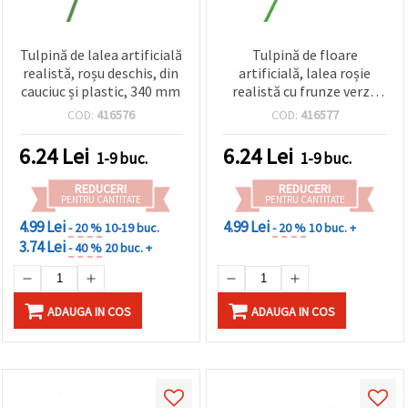
Tulpină de lalea artificială
Tulpină de floare
realistă, roșu deschis, din
artificială, lalea roșie
cauciuc și plastic, 340 mm
realistă cu frunze verzi,
din cauciuc și plastic, 340
COD:
416576
COD:
416577
mm
6.24
Lei
6.24
Lei
1-9 buc.
1-9 buc.
REDUCERI
REDUCERI
PENTRU CANTITATE
PENTRU CANTITATE
4.99 Lei
4.99 Lei
- 20 %
10-19 buc.
- 20 %
10 buc. +
3.74 Lei
- 40 %
20 buc. +
ADAUGA IN COS
ADAUGA IN COS