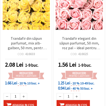
Trandafir din săpun
Trandafir elegant din
parfumat, mix alb-
săpun parfumat, 50 mm,
galben, 50 mm, pentru
roz pal – ideal pentru
buchete, cadouri, decor
cadouri, decorațiuni și
COD:
416633
COD:
416625
interior și proiecte
aranjamente romantice
DIY/handmade
DIY
2.08
Lei
1.56
Lei
1-9 buc.
1-9 buc.
REDUCERI
REDUCERI
PENTRU CANTITATE
PENTRU CANTITATE
1.66 Lei
1.25 Lei
- 20 %
10 buc. +
- 20 %
10-49 buc.
0.94 Lei
- 40 %
50 buc. +
ADAUGA IN COS
ADAUGA IN COS