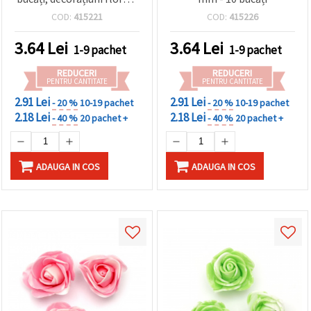
pentru hobby creativ,
COD:
415221
COD:
415226
scrapbooking și proiecte
DIY
3.64
Lei
3.64
Lei
1-9 pachet
1-9 pachet
REDUCERI
REDUCERI
PENTRU CANTITATE
PENTRU CANTITATE
2.91 Lei
2.91 Lei
- 20 %
10-19 pachet
- 20 %
10-19 pachet
2.18 Lei
2.18 Lei
- 40 %
20 pachet +
- 40 %
20 pachet +
ADAUGA IN COS
ADAUGA IN COS