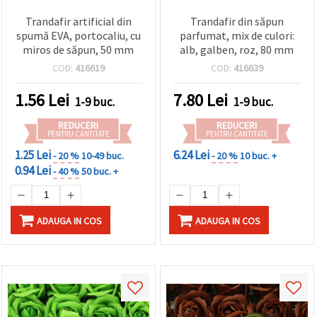
Trandafir artificial din
Trandafir din săpun
spumă EVA, portocaliu, cu
parfumat, mix de culori:
miros de săpun, 50 mm
alb, galben, roz, 80 mm
COD:
416619
COD:
416639
1.56
Lei
7.80
Lei
1-9 buc.
1-9 buc.
REDUCERI
REDUCERI
PENTRU CANTITATE
PENTRU CANTITATE
1.25 Lei
6.24 Lei
- 20 %
10-49 buc.
- 20 %
10 buc. +
0.94 Lei
- 40 %
50 buc. +
ADAUGA IN COS
ADAUGA IN COS