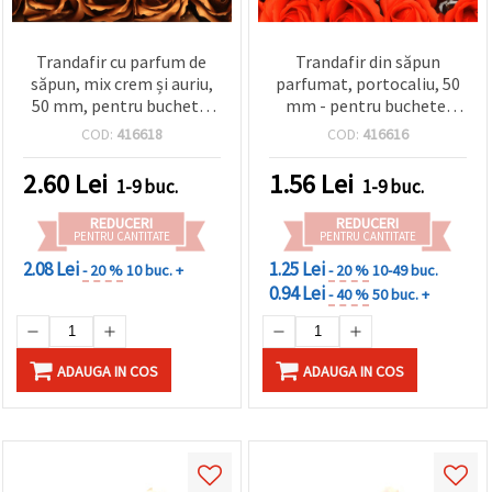
Trandafir cu parfum de
Trandafir din săpun
săpun, mix crem și auriu,
parfumat, portocaliu, 50
50 mm, pentru buchete,
mm - pentru buchete,
cadouri, decorațiuni
cadouri, decor acasă și
COD:
416618
COD:
416616
pentru casă și proiecte
proiecte DIY
DIY & handmade
2.60
Lei
1.56
Lei
1-9 buc.
1-9 buc.
REDUCERI
REDUCERI
PENTRU CANTITATE
PENTRU CANTITATE
2.08 Lei
1.25 Lei
- 20 %
10 buc. +
- 20 %
10-49 buc.
0.94 Lei
- 40 %
50 buc. +
ADAUGA IN COS
ADAUGA IN COS