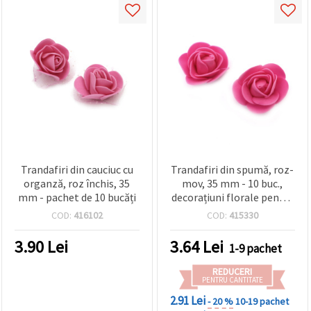
Trandafiri din cauciuc cu
Trandafiri din spumă, roz-
organză, roz închis, 35
mov, 35 mm - 10 buc.,
mm - pachet de 10 bucăți
decorațiuni florale pentru
hobby, scrapbooking &
COD:
416102
COD:
415330
proiecte DIY
3.90
Lei
3.64
Lei
1-9 pachet
REDUCERI
PENTRU CANTITATE
2.91 Lei
- 20 %
10-19 pachet