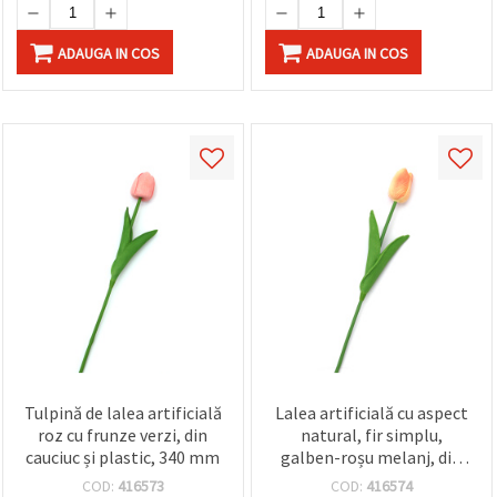
ADAUGA IN COS
ADAUGA IN COS
Tulpină de lalea artificială
Lalea artificială cu aspect
roz cu frunze verzi, din
natural, fir simplu,
cauciuc și plastic, 340 mm
galben-roșu melanj, din
cauciuc și plastic, 340 mm
COD:
416573
COD:
416574