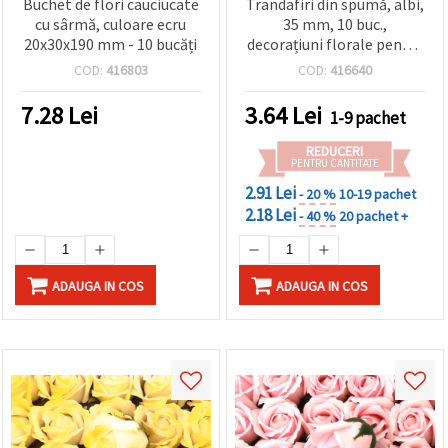
Buchet de flori cauciucate
Trandafiri din spumă, albi,
cu sârmă, culoare ecru
35 mm, 10 buc.,
20x30x190 mm - 10 bucăți
decorațiuni florale pentru
hobby creativ,
COD:
416803
COD:
416640
scrapbooking și proiecte
DIY
7.28
Lei
3.64
Lei
1-9 pachet
REDUCERI
PENTRU CANTITATE
2.91 Lei
- 20 %
10-19 pachet
2.18 Lei
- 40 %
20 pachet +
ADAUGA IN COS
ADAUGA IN COS