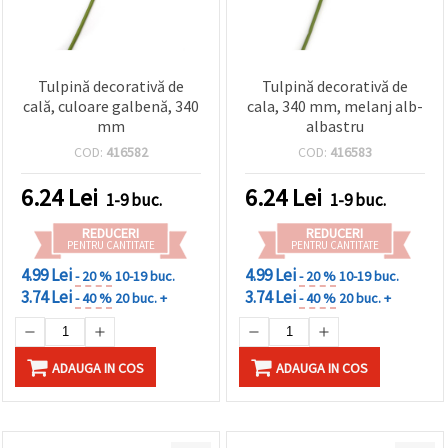
Tulpină decorativă de
Tulpină decorativă de
cală, culoare galbenă, 340
cala, 340 mm, melanj alb-
mm
albastru
COD:
416582
COD:
416583
6.24
Lei
6.24
Lei
1-9 buc.
1-9 buc.
REDUCERI
REDUCERI
PENTRU CANTITATE
PENTRU CANTITATE
4.99 Lei
4.99 Lei
- 20 %
10-19 buc.
- 20 %
10-19 buc.
3.74 Lei
3.74 Lei
- 40 %
20 buc. +
- 40 %
20 buc. +
ADAUGA IN COS
ADAUGA IN COS