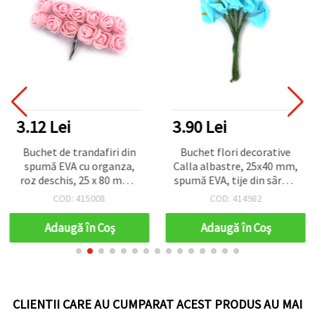
3.12 Lei
3.90 Lei
Buchet de trandafiri din
Buchet flori decorative
spumă EVA cu organza,
Calla albastre, 25x40 mm,
roz deschis, 25 x 80 mm -
spumă EVA, tije din sârmă
10 bucăți
îmbrăcată în hârtie, set
COD: 415008
COD: 414982
12 buc.
Adaugă în Coş
Adaugă în Coş
CLIENTII CARE AU CUMPARAT ACEST PRODUS AU MAI