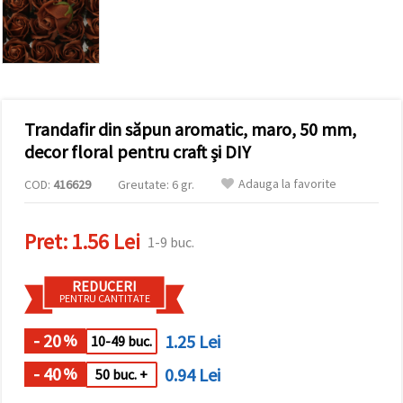
conținut și
reclame
mai
relevante,
inclusiv cu
ajutorul
partenerilor
noștri de
Trandafir din săpun aromatic, maro, 50 mm,
analiză și
marketing.
decor floral pentru craft și DIY
Puteți fi de
acord să
Adauga la favorite
COD:
416629
Greutate: 6 gr.
utilizați
toate
cookie -
Pret:
1.56 Lei
urile făcând
1-9 buc.
clic pe
"acceptati
toate!" Sau
REDUCERI
să vă
PENTRU CANTITATE
indicați
preferințele
în setări
- 20
1.25 Lei
%
10-49 buc.
selectând
un tip de
- 40
0.94 Lei
%
50 buc. +
cookie -uri
dat și