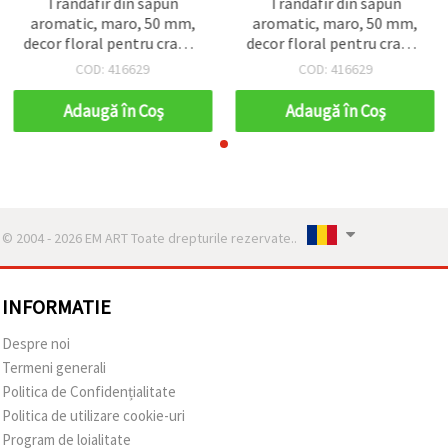
Trandafir din săpun
Trandafir din săpun
aromatic, maro, 50 mm,
aromatic, maro, 50 mm,
decor floral pentru craft și
decor floral pentru craft și
DIY
DIY
COD: 416629
COD: 416629
Adaugă în Coş
Adaugă în Coş
© 2004 - 2026 EM ART Toate drepturile rezervate..
INFORMATIE
Despre noi
Termeni generali
Politica de Confidențialitate
Politica de utilizare cookie-uri
Program de loialitate