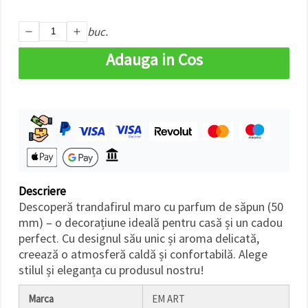
făcând clic
pe butonul
"Salvați"
buc.
Adauga in Cos
Аcceptati
toate!
Setări
Descriere
Descoperă trandafirul maro cu parfum de săpun (50
mm) – o decorațiune ideală pentru casă și un cadou
perfect. Cu designul său unic și aroma delicată,
creează o atmosferă caldă și confortabilă. Alege
stilul și eleganța cu produsul nostru!
Marca
EM ART