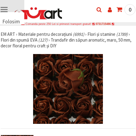
0
Folosim
Comanda peste 250 Lei si primesti transport gratuit!
0731715486
cookie-
EM ART
›
Materiale pentru decorațiuni
(6991)
›
Flori și stamine
(1789)
›
uri
Flori din spumă EVA
(127)
›
Trandafir din săpun aromatic, maro, 50 mm,
🍪 Folosim
decor floral pentru craft și DIY
cookie-uri
și
tehnologii
similare
pentru a
asigura
funcționarea
corectă a
site-ului,
pentru a vă
îmbunătăți
experiența
și, cu
acordul
dumneavoastră,
pentru a
analiza
traficul și a
afișa