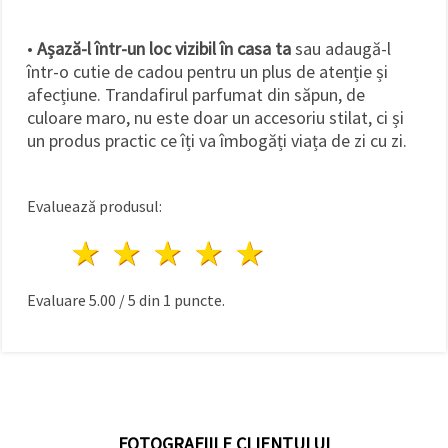
•
Așază-l într-un loc vizibil în casa ta
sau adaugă-l
într-o cutie de cadou pentru un plus de atenție și
afecțiune. Trandafirul parfumat din săpun, de
culoare maro, nu este doar un accesoriu stilat, ci și
un produs practic ce îți va îmbogăți viața de zi cu zi.
Evaluează produsul:
1 stea
2 stele
3 stele
4 stele
5 stele
Evaluare
5.00
/
5
din
1
puncte.
FOTOGRAFIILE CLIENTULUI