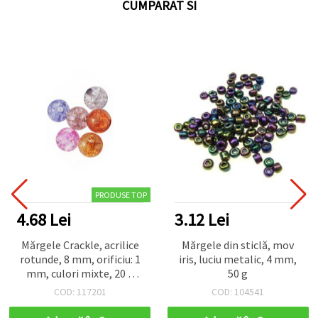
CUMPARAT SI
PRODUSE TOP
4.68 Lei
3.12 Lei
Mărgele Crackle, acrilice
Mărgele din sticlă, mov
rotunde, 8 mm, orificiu: 1
iris, luciu metalic, 4 mm,
mm, culori mixte, 20 g
50 g
(~71 buc.)
COD: 117201
COD: 104541