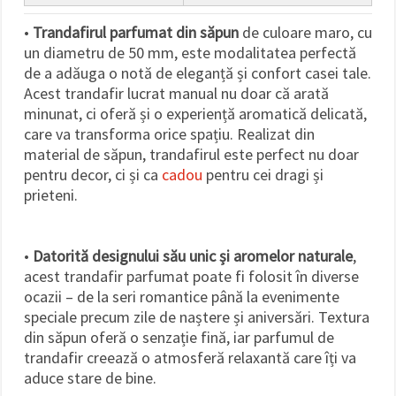
•
Trandafirul parfumat din săpun
de culoare maro, cu
un diametru de 50 mm, este modalitatea perfectă
de a adăuga o notă de eleganță și confort casei tale.
Acest trandafir lucrat manual nu doar că arată
minunat, ci oferă și o experiență aromatică delicată,
care va transforma orice spațiu. Realizat din
material de săpun, trandafirul este perfect nu doar
pentru decor, ci și ca
cadou
pentru cei dragi și
prieteni.
•
Datorită designului său unic și aromelor naturale
,
acest trandafir parfumat poate fi folosit în diverse
ocazii – de la seri romantice până la evenimente
speciale precum zile de naștere și aniversări. Textura
din săpun oferă o senzație fină, iar parfumul de
trandafir creează o atmosferă relaxantă care îți va
aduce stare de bine.