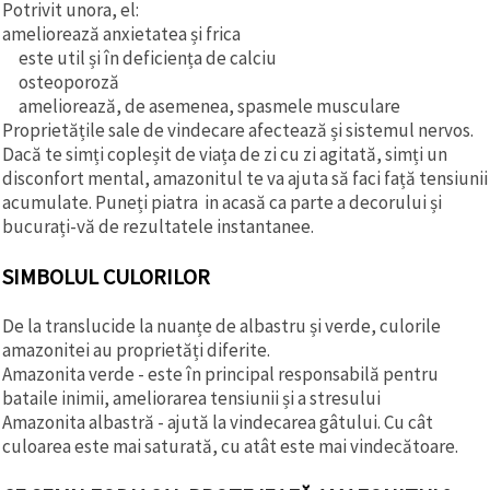
Potrivit unora, el:
ameliorează anxietatea și frica
este util și în deficiența de calciu
osteoporoză
ameliorează, de asemenea, spasmele musculare
Proprietățile sale de vindecare afectează și sistemul nervos.
Dacă te simți copleșit de viața de zi cu zi agitată, simți un
disconfort mental, amazonitul te va ajuta să faci față tensiunii
acumulate. Puneți piatra in acasă ca parte a decorului și
bucurați-vă de rezultatele instantanee.
SIMBOLUL CULORILOR
De la translucide la nuanțe de albastru și verde, culorile
amazonitei au proprietăți diferite.
Amazonita verde - este în principal responsabilă pentru
bataile inimii, ameliorarea tensiunii și a stresului
Amazonita albastră - ajută la vindecarea gâtului. Cu cât
culoarea este mai saturată, cu atât este mai vindecătoare.