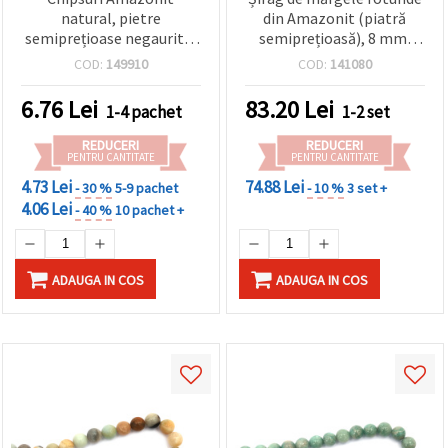
natural, pietre
din Amazonit (piatră
semiprețioase negaurite,
semiprețioasă), 8 mm,
5–7 mm, 50 g
Clasa A, aprox. 45 buc. –
COD:
149910
COD:
141080
mărgele albastru-verde
pentru bijuterii, brățări și
6.76
Lei
83.20
Lei
1-4 pachet
1-2 set
coliere
REDUCERI
REDUCERI
PENTRU CANTITATE
PENTRU CANTITATE
4.73 Lei
74.88 Lei
- 30 %
5-9 pachet
- 10 %
3 set +
4.06 Lei
- 40 %
10 pachet +
ADAUGA IN COS
ADAUGA IN COS