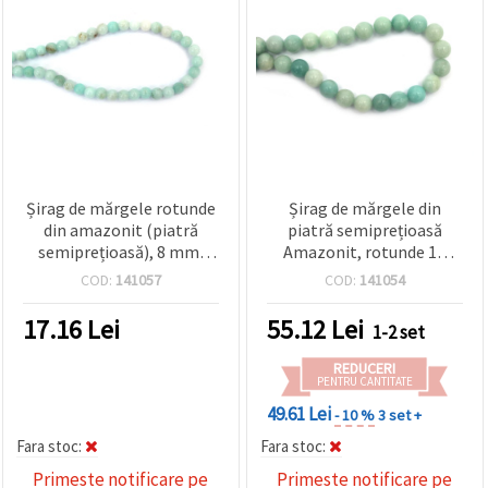
Șirag de mărgele rotunde
Șirag de mărgele din
din amazonit (piatră
piatră semiprețioasă
semiprețioasă), 8 mm,
Amazonit, rotunde 10
Grad A, ~48 buc., albastru,
mm, aprox. 37 buc.,
COD:
141057
COD:
141054
pentru bijuterii handmade
pentru confecționare
și DIY
bijuterii, mărgelit și
17.16
Lei
55.12
Lei
1-2 set
proiecte DIY
REDUCERI
PENTRU CANTITATE
49.61 Lei
- 10 %
3 set +
Fara stoc:
Fara stoc:
Primeste notificare pe
Primeste notificare pe