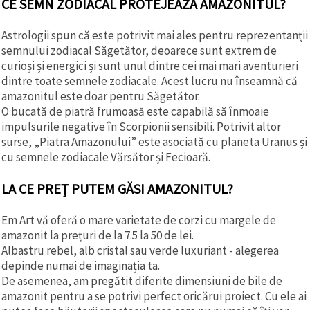
CE SEMN ZODIACAL PROTEJEAZĂ AMAZONITUL?
Astrologii spun că este potrivit mai ales pentru reprezentanții
semnului zodiacal Săgetător, deoarece sunt extrem de
curioși și energici și sunt unul dintre cei mai mari aventurieri
dintre toate semnele zodiacale. Acest lucru nu înseamnă că
amazonitul este doar pentru Săgetător.
O bucată de piatră frumoasă este capabilă să înmoaie
impulsurile negative în Scorpionii sensibili. Potrivit altor
surse, „Piatra Amazonului” este asociată cu planeta Uranus și
cu semnele zodiacale Vărsător și Fecioară.
LA CE PREȚ PUTEM GĂSI AMAZONITUL?
Em Art vă oferă o mare varietate de corzi cu margele de
amazonit la prețuri de la 7.5 la 50 de lei.
Albastru rebel, alb cristal sau verde luxuriant - alegerea
depinde numai de imaginația ta.
De asemenea, am pregătit diferite dimensiuni de bile de
amazonit pentru a se potrivi perfect oricărui proiect. Cu ele ai