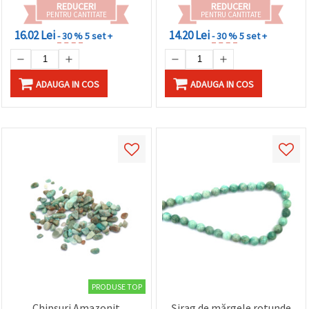
făcând clic
REDUCERI
REDUCERI
PENTRU CANTITATE
PENTRU CANTITATE
pe butonul
"Salvați"
16.02 Lei
14.20 Lei
- 30 %
5 set +
- 30 %
5 set +
Аcceptati
toate!
ADAUGA IN COS
ADAUGA IN COS
Setări
PRODUSE TOP
Chipsuri Amazonit
Șirag de mărgele rotunde