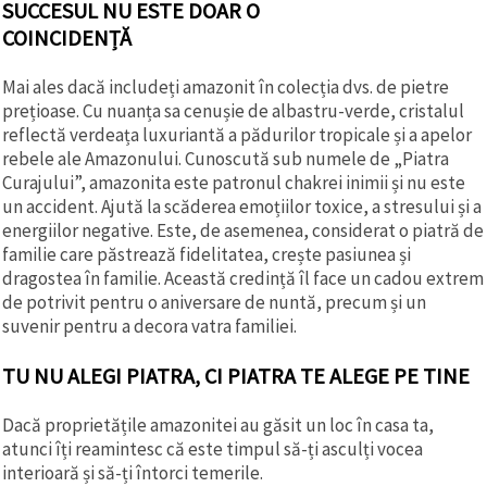
SUCCESUL NU ESTE DOAR O
COINCIDENȚĂ
Mai ales dacă includeți amazonit în colecția dvs. de pietre
prețioase. Cu nuanța sa cenușie de albastru-verde, cristalul
reflectă verdeața luxuriantă a pădurilor tropicale și a apelor
rebele ale Amazonului. Cunoscută sub numele de „Piatra
Curajului”, amazonita este patronul chakrei inimii și nu este
un accident. Ajută la scăderea emoțiilor toxice, a stresului și a
energiilor negative. Este, de asemenea, considerat o piatră de
familie care păstrează fidelitatea, crește pasiunea și
dragostea în familie. Această credință îl face un cadou extrem
de potrivit pentru o aniversare de nuntă, precum și un
suvenir pentru a decora vatra familiei.
TU NU ALEGI PIATRA, CI PIATRA TE ALEGE PE TINE
Dacă proprietățile amazonitei au găsit un loc în casa ta,
atunci îți reamintesc că este timpul să-ți asculți vocea
interioară și să-ți întorci temerile.