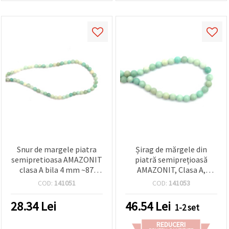
Snur de margele piatra
Șirag de mărgele din
semipretioasa AMAZONIT
piatră semiprețioasă
clasa A bila 4 mm ~87
AMAZONIT, Clasa A,
bucati
rotunde, 8 mm, ~46 buc.
COD:
141051
COD:
141053
28.34
Lei
46.54
Lei
1-2 set
REDUCERI