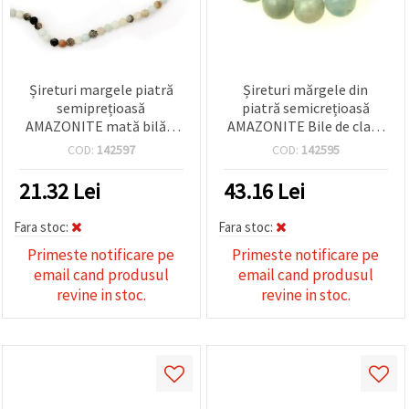
Șireturi margele piatră
Șireturi mărgele din
semiprețioasă
piatră semicrețioasă
AMAZONITE mată bilă 6
AMAZONITE Bile de clasa
mm ~ 64 bucăți
A 12 mm ~ 32 bucăți
COD:
142597
COD:
142595
21.32
Lei
43.16
Lei
Fara stoc:
Fara stoc:
Primeste notificare pe
Primeste notificare pe
email cand produsul
email cand produsul
revine in stoc.
revine in stoc.