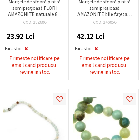
Margele de sfoară piatră
Margele de sfoară piatră
semiprețioasă FLORI
semiprețioasă
AMAZONITE naturale 8 ~
AMAZONITE bile fațetate
11x10 ~ 14 mm ~ 32 bucăți
10 mm ± 36 bucăți
COD:
182606
COD:
146056
23.92
Lei
42.12
Lei
Fara stoc:
Fara stoc:
Primeste notificare pe
Primeste notificare pe
email cand produsul
email cand produsul
revine in stoc.
revine in stoc.