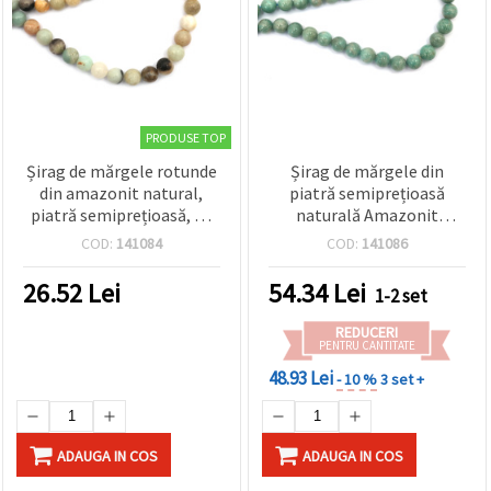
PRODUSE TOP
Șirag de mărgele rotunde
Șirag de mărgele din
din amazonit natural,
piatră semiprețioasă
piatră semiprețioasă, 10
naturală Amazonit
mm, multicolore
rusesc, calitate premium,
COD:
141084
COD:
141086
asortate, ~39 bucăți
rotunde, 8 mm ~ 45 buc.
26.52
Lei
54.34
Lei
1-2 set
REDUCERI
PENTRU CANTITATE
48.93 Lei
- 10 %
3 set +
ADAUGA IN COS
ADAUGA IN COS