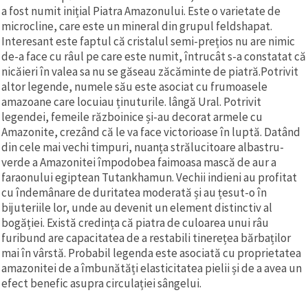
a fost numit inițial Piatra Amazonului. Este o varietate de
microcline, care este un mineral din grupul feldshapat.
Interesant este faptul că cristalul semi-prețios nu are nimic
de-a face cu râul pe care este numit, întrucât s-a constatat că
nicăieri în valea sa nu se găseau zăcăminte de piatră.Potrivit
altor legende, numele său este asociat cu frumoasele
amazoane care locuiau ținuturile. lângă Ural. Potrivit
legendei, femeile războinice și-au decorat armele cu
Amazonite, crezând că le va face victorioase în luptă. Datând
din cele mai vechi timpuri, nuanța strălucitoare albastru-
verde a Amazonitei împodobea faimoasa mască de aur a
faraonului egiptean Tutankhamun. Vechii indieni au profitat
cu îndemânare de duritatea moderată și au țesut-o în
bijuteriile lor, unde au devenit un element distinctiv al
bogăției. Există credința că piatra de culoarea unui râu
furibund are capacitatea de a restabili tinerețea bărbaților
mai în vârstă. Probabil legenda este asociată cu proprietatea
amazonitei de a îmbunătăți elasticitatea pielii și de a avea un
efect benefic asupra circulației sângelui.