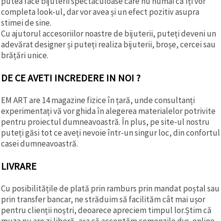
putea face bijuterii spectaculoase care nu numai că îți vor
completa look-ul, dar vor avea și un efect pozitiv asupra
stimei de sine.
Cu ajutorul accesoriilor noastre de bijuterii, puteți deveni un
adevărat designer și puteți realiza bijuterii, broșe, cercei sau
brățări unice.
DE CE AVETI INCREDERE IN NOI ?
EM ART are 14 magazine fizice în țară, unde consultanți
experimentați vă vor ghida în alegerea materialelor potrivite
pentru proiectul dumneavoastră. În plus, pe site-ul nostru
puteți găsi tot ce aveți nevoie într-un singur loc, din confortul
casei dumneavoastră.
LIVRARE
Cu posibilitățile de plată prin ramburs prin mandat poștal sau
prin transfer bancar, ne străduim să facilităm cât mai ușor
pentru clienții noștri, deoarece apreciem timpul lor.Știm că
muza nu are zi liberă, așa că acceptăm comenzile dvs. online -