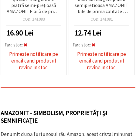
piatră semi-prețioasă
semipretioasa AMAZONIT
AMAZONITE bilă de primă
bile de prima calitate 4
calitate de 8 mm ~ 47
mm ~84 bucati
COD:
141083
COD:
141081
bucăți
16.90
Lei
12.74
Lei
Fara stoc:
Fara stoc:
Primeste notificare pe
Primeste notificare pe
email cand produsul
email cand produsul
revine in stoc.
revine in stoc.
AMAZONIT - SIMBOLISM, PROPRIETĂȚI ȘI
SEMNIFICAȚIE
Denumit după furtunosul râu Amazon, acest cristal minunat