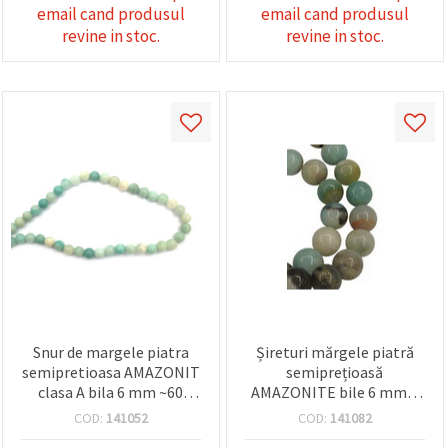
email cand produsul
email cand produsul
revine in stoc.
revine in stoc.
Snur de margele piatra
Șireturi mărgele piatră
semipretioasa AMAZONIT
semiprețioasă
clasa A bila 6 mm ~60
AMAZONITE bile 6 mm ~
bucati
65 bucăți
COD:
141052
COD:
141082