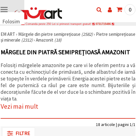
0
Folosim
Comanda peste 250 Lei si primesti transport gratuit!
0731715486
cookie-
EM ART
›
Mărgele din pietre semiprețioase
(2582)
›
Pietre semiprețioase
uri
și minerale
(2312)
›
Amazonit
(18)
🍪 Folosim
cookie-uri
MĂRGELE DIN PIATRĂ SEMIPREȚIOASĂ AMAZONIT
și
tehnologii
similare
Folosiți mărgelele amazonite pe care vi le oferim pentru a vă
pentru a
conecta cu echinocțiul de primăvară, unde albastrul de iarnă
asigura
funcționarea
se topește în verdele primăverii. Energia acestei pietre este la
corectă a
fel de puternică ca râul pe care este numit. Bijuteriile și
site-ului,
decorațiunile făcute de el vor duce la o schimbare pozitivă în
pentru a vă
îmbunătăți
viața ta.
experiența
Vezi mai mult
și, cu
acordul
dumneavoastră,
pentru a
18 articole | pagini 1/1
analiza
traficul și a
FILTRE
afișa