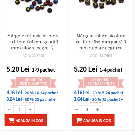
Mărgele rotunde bicolore
Mărgele cubice bicolore
cu litere 7x4 mm gaură 1
cu litere 6x6 mm gaură 3
mm culoare negru -20
mm culoare negru cu
grame ~140 bucăți
auriu -20 grame ~110
COD:
117465
COD:
117464
bucăți
5.20
Lei
5.20
Lei
1-9 pachet
1-4 pachet
REDUCERI
REDUCERI
PENTRU CANTITATE
PENTRU CANTITATE
4.16 Lei
4.16 Lei
- 20 %
10-24 pachet
- 20 %
5-24 pachet
3.64 Lei
3.64 Lei
- 30 %
25 pachet +
- 30 %
25 pachet +
ADAUGA IN COS
ADAUGA IN COS