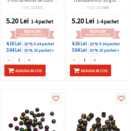
20 grame ~30 bucăți
~60 bucăți
COD:
117471
COD:
117466
5.20
Lei
5.20
Lei
1-4 pachet
1-4 pachet
REDUCERI
REDUCERI
PENTRU CANTITATE
PENTRU CANTITATE
4.16 Lei
4.16 Lei
- 20 %
5-24 pachet
- 20 %
5-24 pachet
3.64 Lei
3.64 Lei
- 30 %
25 pachet +
- 30 %
25 pachet +
ADAUGA IN COS
ADAUGA IN COS