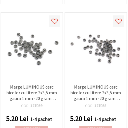
Marge LUMINOUS cerc
Marge LUMINOUS cerc
bicolor cu litere 7x3,5 mm
bicolor cu litere 7x3,5 mm
gaura 1 mm -20 grame
gaura 1 mm -20 grame
~147 bucati
~147 bucati
COD:
127039
COD:
127038
5.20
Lei
5.20
Lei
1-4 pachet
1-4 pachet