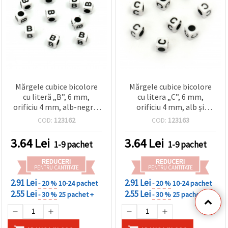
Mărgele cubice bicolore
Mărgele cubice bicolore
cu literă „B”, 6 mm,
cu litera „C”, 6 mm,
orificiu 4 mm, alb-negru,
orificiu 4 mm, alb și
20 g (~95 buc.)
negru, 20 g (~95 buc.)
COD:
123162
COD:
123163
3.64
Lei
3.64
Lei
1-9 pachet
1-9 pachet
REDUCERI
REDUCERI
PENTRU CANTITATE
PENTRU CANTITATE
2.91 Lei
2.91 Lei
- 20 %
10-24 pachet
- 20 %
10-24 pachet
2.55 Lei
2.55 Lei
- 30 %
25 pachet +
- 30 %
25 pachet +