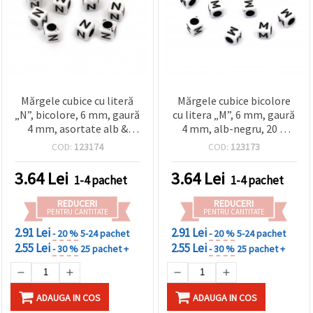
Mărgele cubice cu literă
Mărgele cubice bicolore
„N”, bicolore, 6 mm, gaură
cu litera „M”, 6 mm, gaură
4 mm, asortate alb &
4 mm, alb-negru, 20 g
negru – 20 g (~95 buc.)
(~95 buc.)
COD:
123174
COD:
123173
3.64
Lei
3.64
Lei
1-4 pachet
1-4 pachet
REDUCERI
REDUCERI
PENTRU CANTITATE
PENTRU CANTITATE
2.91 Lei
2.91 Lei
- 20 %
5-24 pachet
- 20 %
5-24 pachet
2.55 Lei
2.55 Lei
- 30 %
25 pachet +
- 30 %
25 pachet +
ADAUGA IN COS
ADAUGA IN COS