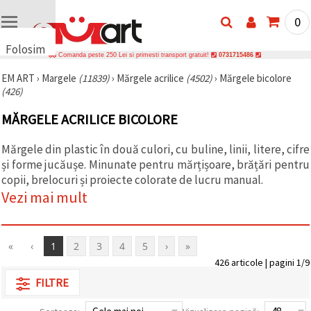
0
Folosim
Comanda peste 250 Lei si primesti transport gratuit!
0731715486
cookie-
EM ART
›
Margele
(11839)
›
Mărgele acrilice
(4502)
›
Mărgele bicolore
uri
(426)
🍪 Folosim
cookie-uri
MĂRGELE ACRILICE BICOLORE
și
tehnologii
similare
Mărgele din plastic în două culori, cu buline, linii, litere, cifre
pentru a
și forme jucăușe. Minunate pentru mărțișoare, brățări pentru
asigura
funcționarea
copii, brelocuri și proiecte colorate de lucru manual.
corectă a
Vezi mai mult
site-ului,
pentru a vă
îmbunătăți
experiența
și, cu
«
‹
1
2
3
4
5
›
»
acordul
426 articole | pagini 1/9
dumneavoastră,
pentru a
FILTRE
analiza
traficul și a
afișa