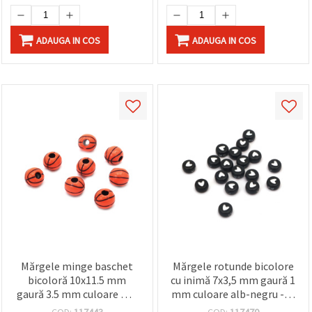
ADAUGA IN COS
ADAUGA IN COS
Mărgele minge baschet
Mărgele rotunde bicolore
bicoloră 10x11.5 mm
cu inimă 7x3,5 mm gaură 1
gaură 3.5 mm culoare MIX
mm culoare alb-negru -20
-50 grame ~65 bucăți
grame ~160 bucăți
COD:
117443
COD:
117470