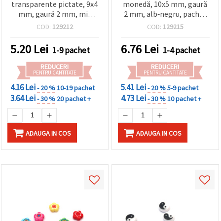
transparente pictate, 9x4
monedă, 10x5 mm, gaură
mm, gaură 2 mm, mix
2 mm, alb‑negru, pachet
multicolor - 10 bucăți
de 10 buc.
COD:
129212
COD:
129215
5.20
Lei
6.76
Lei
1-9 pachet
1-4 pachet
REDUCERI
REDUCERI
PENTRU CANTITATE
PENTRU CANTITATE
4.16 Lei
5.41 Lei
- 20 %
10-19 pachet
- 20 %
5-9 pachet
3.64 Lei
4.73 Lei
- 30 %
20 pachet +
- 30 %
10 pachet +
ADAUGA IN COS
ADAUGA IN COS