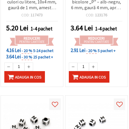
culori cu litere, 10x4 mm,
bicolore „P” – alb-negru,
gaură de 1 mm, amestec
6 mm, gaură 4 mm, aprox.
de culori - 20 grame ~68
95 buc (20 g) – ideale
COD:
117473
COD:
123176
bucăți
pentru bijuterii, beading
și proiecte DIY/handmade
5.20
Lei
3.64
Lei
1-4 pachet
1-4 pachet
REDUCERI
REDUCERI
PENTRU CANTITATE
PENTRU CANTITATE
4.16 Lei
2.91 Lei
- 20 %
5-24 pachet
- 20 %
5 pachet +
3.64 Lei
- 30 %
25 pachet +
ADAUGA IN COS
ADAUGA IN COS