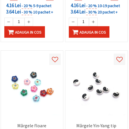
făcând clic
4.16 Lei
4.16 Lei
- 20 %
5-9 pachet
- 20 %
10-19 pachet
pe butonul
3.64 Lei
3.64 Lei
"Salvați"
- 30 %
10 pachet +
- 30 %
20 pachet +
Аcceptati
ADAUGA IN COS
ADAUGA IN COS
toate!
Setări
Mărgele floare
Mărgele Yin‑Yang tip