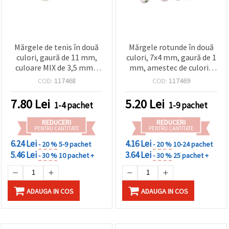
Mărgele de tenis în două
Mărgele rotunde în două
culori, gaură de 11 mm,
culori, 7x4 mm, gaură de 1
culoare MIX de 3,5 mm -
mm, amestec de culori -
50 grame ~65 bucăți
20 grame ~140 bucăți
COD:
117468
COD:
117469
7.80
Lei
5.20
Lei
1-4 pachet
1-9 pachet
REDUCERI
REDUCERI
PENTRU CANTITATE
PENTRU CANTITATE
6.24 Lei
4.16 Lei
- 20 %
5-9 pachet
- 20 %
10-24 pachet
5.46 Lei
3.64 Lei
- 30 %
10 pachet +
- 30 %
25 pachet +
ADAUGA IN COS
ADAUGA IN COS