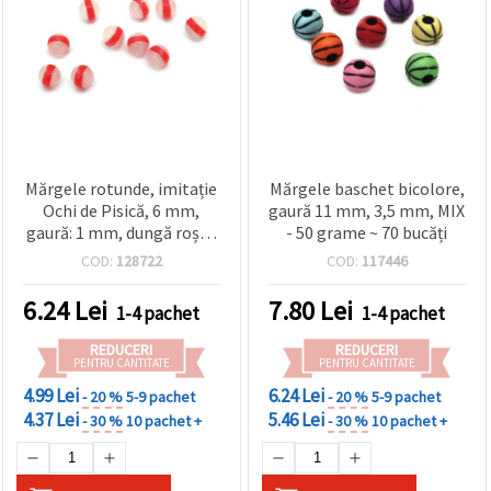
Mărgele rotunde, imitație
Mărgele baschet bicolore,
Ochi de Pisică, 6 mm,
gaură 11 mm, 3,5 mm, MIX
gaură: 1 mm, dungă roșie,
- 50 grame ~ 70 bucăți
50 bucăți
COD:
128722
COD:
117446
6.24
Lei
7.80
Lei
1-4 pachet
1-4 pachet
REDUCERI
REDUCERI
PENTRU CANTITATE
PENTRU CANTITATE
4.99 Lei
6.24 Lei
- 20 %
5-9 pachet
- 20 %
5-9 pachet
4.37 Lei
5.46 Lei
- 30 %
10 pachet +
- 30 %
10 pachet +