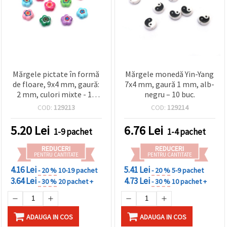
Mărgele pictate în formă
Mărgele monedă Yin-Yang
de floare, 9x4 mm, gaură:
7x4 mm, gaură 1 mm, alb-
2 mm, culori mixte - 10
negru – 10 buc.
bucăți
COD:
129213
COD:
129214
5.20
Lei
6.76
Lei
1-9 pachet
1-4 pachet
REDUCERI
REDUCERI
PENTRU CANTITATE
PENTRU CANTITATE
4.16 Lei
5.41 Lei
- 20 %
10-19 pachet
- 20 %
5-9 pachet
3.64 Lei
4.73 Lei
- 30 %
20 pachet +
- 30 %
10 pachet +
ADAUGA IN COS
ADAUGA IN COS