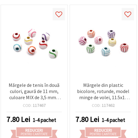
Mărgele de tenis în două
Mărgele din plastic
culori, gaură de 11 mm,
bicolore, rotunde, model
culoare MIX de 3,5 mm -
minge de volei, 11.5x10
50 grame ~60 bucăți
mm, orificiu: 3.5 mm, MIX
COD:
117467
COD:
117462
culori - 50 g (~60 buc.)
7.80
Lei
7.80
Lei
1-4 pachet
1-4 pachet
REDUCERI
REDUCERI
PENTRU CANTITATE
PENTRU CANTITATE