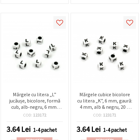
Mărgele cu litera „L”
Mărgele cubice bicolore
jucăușe, bicolore, formă
cu litera „K”, 6 mm, gaură:
cub, alb-negru, 6 mm,
4 mm, alb & negru, 20 g
gaură 4 mm, aprox. 95 buc
(~95 buc.)
COD:
123172
COD:
123171
(20 g) – ideale pentru craft
copii, bijuterii și proiecte
3.64
Lei
3.64
Lei
1-4 pachet
1-4 pachet
DIY