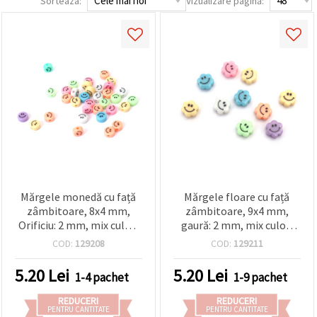
Sorteaza:
Vizualizare pagină:
conținut și
reclame
mai
relevante,
inclusiv cu
ajutorul
partenerilor
noștri de
analiză și
marketing.
Puteți fi de
acord să
utilizați
toate
cookie -
urile făcând
Mărgele monedă cu față
Mărgele floare cu față
clic pe
"acceptati
zâmbitoare, 8x4 mm,
zâmbitoare, 9x4 mm,
toate!" Sau
Orificiu: 2 mm, mix culori
gaură: 2 mm, mix culori
să vă
pastelate - 10 buc.
pastelate - 10 bucăți
indicați
COD:
129208
COD:
129211
preferințele
în setări
5.20
Lei
5.20
Lei
1-4 pachet
1-9 pachet
selectând
un tip de
cookie -uri
REDUCERI
REDUCERI
PENTRU CANTITATE
PENTRU CANTITATE
dat și