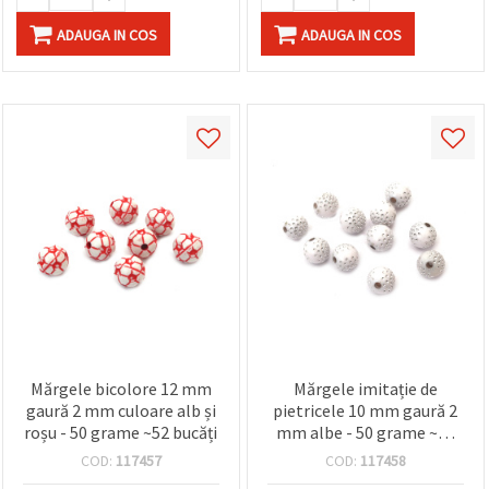
ADAUGA IN COS
ADAUGA IN COS
Mărgele bicolore 12 mm
Mărgele imitație de
gaură 2 mm culoare alb și
pietricele 10 mm gaură 2
roșu - 50 grame ~52 bucăți
mm albe - 50 grame ~85
bucăți
COD:
117457
COD:
117458