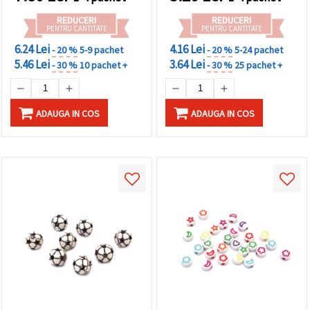
REDUCERI
REDUCERI
PENTRU CANTITATE
PENTRU CANTITATE
6.24 Lei
4.16 Lei
- 20 %
5-9 pachet
- 20 %
5-24 pachet
5.46 Lei
3.64 Lei
- 30 %
10 pachet +
- 30 %
25 pachet +
ADAUGA IN COS
ADAUGA IN COS