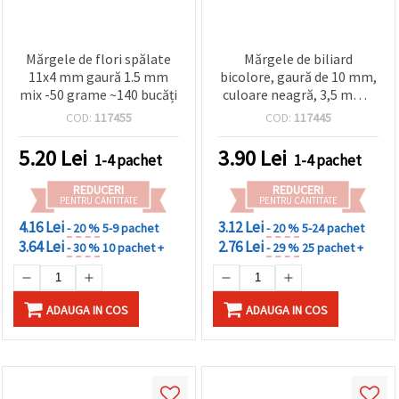
Mărgele de flori spălate
Mărgele de biliard
11x4 mm gaură 1.5 mm
bicolore, gaură de 10 mm,
mix -50 grame ~140 bucăți
culoare neagră, 3,5 mm -
20 grame ~26 bucăți
COD:
117455
COD:
117445
5.20
Lei
3.90
Lei
1-4 pachet
1-4 pachet
REDUCERI
REDUCERI
PENTRU CANTITATE
PENTRU CANTITATE
4.16 Lei
3.12 Lei
- 20 %
5-9 pachet
- 20 %
5-24 pachet
3.64 Lei
2.76 Lei
- 30 %
10 pachet +
- 29 %
25 pachet +
ADAUGA IN COS
ADAUGA IN COS