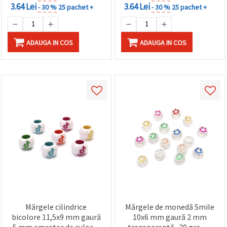
3.64 Lei
3.64 Lei
- 30 %
25 pachet +
- 30 %
25 pachet +
ADAUGA IN COS
ADAUGA IN COS
Mărgele cilindrice
Mărgele de monedă Smile
bicolore 11,5x9 mm gaură
10x6 mm gaură 2 mm
5 mm amestec de culori -
transparentă -20 grame