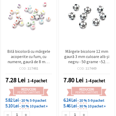
Bilă bicoloră cu mărgele
Mărgele bicolore 12 mm
acoperite cu fum, cu
gaură 3 mm culoare alb și
numere, gaură de 8 mm,
negru - 50 grame ~52
MIX de 2 mm - 50 grame
bucăți
COD:
117461
COD:
117449
~150 bucăți
7.28
Lei
7.80
Lei
1-4 pachet
1-4 pachet
REDUCERI
REDUCERI
PENTRU CANTITATE
PENTRU CANTITATE
5.82 Lei
6.24 Lei
- 20 %
5-9 pachet
- 20 %
5-9 pachet
5.10 Lei
5.46 Lei
- 30 %
10 pachet +
- 30 %
10 pachet +