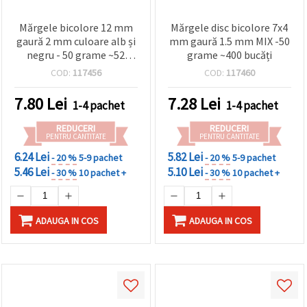
Mărgele bicolore 12 mm
Mărgele disc bicolore 7x4
gaură 2 mm culoare alb și
mm gaură 1.5 mm MIX -50
negru - 50 grame ~52
grame ~400 bucăți
bucăți
COD:
117456
COD:
117460
7.80
Lei
7.28
Lei
1-4 pachet
1-4 pachet
REDUCERI
REDUCERI
PENTRU CANTITATE
PENTRU CANTITATE
6.24 Lei
5.82 Lei
- 20 %
5-9 pachet
- 20 %
5-9 pachet
5.46 Lei
5.10 Lei
- 30 %
10 pachet +
- 30 %
10 pachet +
ADAUGA IN COS
ADAUGA IN COS