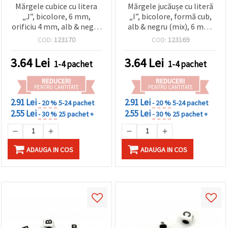
Mărgele cubice cu litera
Mărgele jucăușe cu literă
„J”, bicolore, 6 mm,
„I”, bicolore, formă cub,
orificiu 4 mm, alb & negru
alb & negru (mix), 6 mm,
- 20 g (~95 buc)
orificiu 4 mm, ~95 buc. (20
COD:
123170
COD:
123169
g) – ideale pentru bijuterii
handmade, craft pentru
3.64
Lei
3.64
Lei
1-4 pachet
1-4 pachet
copii și proiecte DIY
REDUCERI
REDUCERI
PENTRU CANTITATE
PENTRU CANTITATE
2.91 Lei
2.91 Lei
- 20 %
5-24 pachet
- 20 %
5-24 pachet
2.55 Lei
2.55 Lei
- 30 %
25 pachet +
- 30 %
25 pachet +
ADAUGA IN COS
ADAUGA IN COS