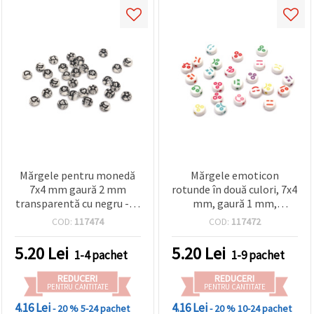
Mărgele pentru monedă
Mărgele emoticon
7x4 mm gaură 2 mm
rotunde în două culori, 7x4
transparentă cu negru -20
mm, gaură 1 mm,
grame ~160 bucăți
amestec de culori - 20
COD:
117474
COD:
117472
grame ~160 bucăți
5.20
Lei
5.20
Lei
1-4 pachet
1-9 pachet
REDUCERI
REDUCERI
PENTRU CANTITATE
PENTRU CANTITATE
4.16 Lei
4.16 Lei
- 20 %
5-24 pachet
- 20 %
10-24 pachet