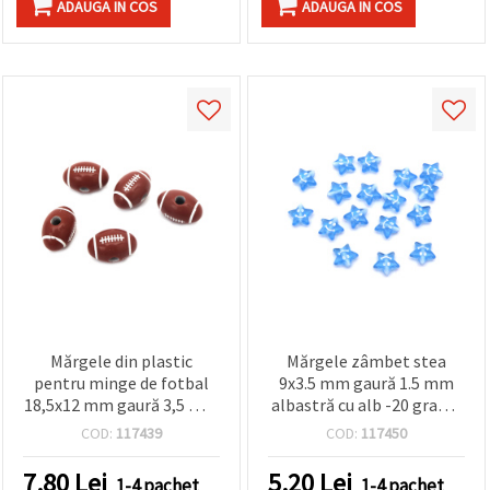
ADAUGA IN COS
ADAUGA IN COS
Mărgele din plastic
Mărgele zâmbet stea
pentru minge de fotbal
9x3.5 mm gaură 1.5 mm
18,5x12 mm gaură 3,5 mm
albastră cu alb -20 grame
- 50 grame ~38 bucăți
~150 bucăți
COD:
117439
COD:
117450
7.80
Lei
5.20
Lei
1-4 pachet
1-4 pachet