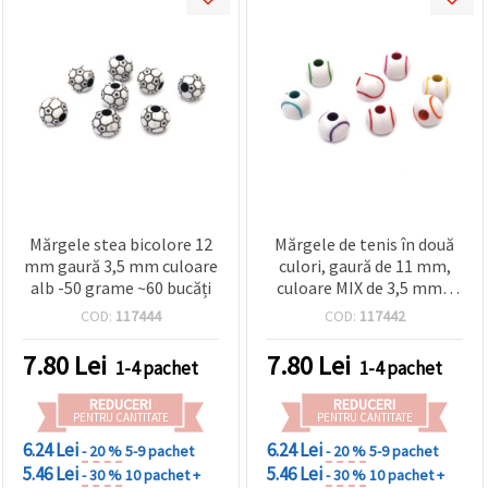
Mărgele stea bicolore 12
Mărgele de tenis în două
mm gaură 3,5 mm culoare
culori, gaură de 11 mm,
alb -50 grame ~60 bucăți
culoare MIX de 3,5 mm -
50 grame ~65 bucăți
COD:
117444
COD:
117442
7.80
Lei
7.80
Lei
1-4 pachet
1-4 pachet
REDUCERI
REDUCERI
PENTRU CANTITATE
PENTRU CANTITATE
6.24 Lei
6.24 Lei
- 20 %
5-9 pachet
- 20 %
5-9 pachet
5.46 Lei
5.46 Lei
- 30 %
10 pachet +
- 30 %
10 pachet +