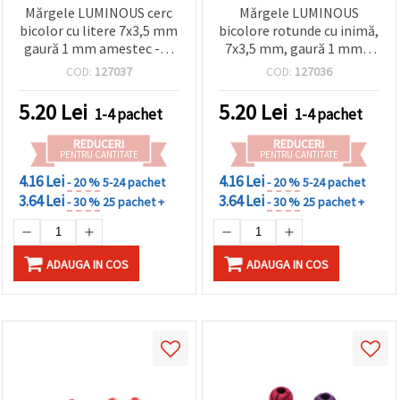
Mărgele LUMINOUS cerc
Mărgele LUMINOUS
bicolor cu litere 7x3,5 mm
bicolore rotunde cu inimă,
gaură 1 mm amestec -20
7x3,5 mm, gaură 1 mm –
grame ~147 buc
20 g (~160 buc.), culori
COD:
127037
COD:
127036
asortate
5.20
Lei
5.20
Lei
1-4 pachet
1-4 pachet
REDUCERI
REDUCERI
PENTRU CANTITATE
PENTRU CANTITATE
4.16 Lei
4.16 Lei
- 20 %
5-24 pachet
- 20 %
5-24 pachet
3.64 Lei
3.64 Lei
- 30 %
25 pachet +
- 30 %
25 pachet +
ADAUGA IN COS
ADAUGA IN COS