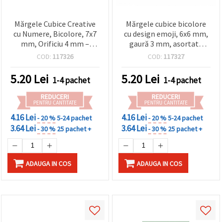
Mărgele Cubice Creative
Mărgele cubice bicolore
cu Numere, Bicolore, 7x7
cu design emoji, 6x6 mm,
mm, Orificiu 4 mm –
gaură 3 mm, asortate
Culori Mixte, Pachet 20 g
(MIX) - 20 g (~120 buc.)
COD:
117326
COD:
117327
(~80 buc) – Ideal pentru
Proiecte Personalizate
5.20
Lei
5.20
Lei
1-4 pachet
1-4 pachet
REDUCERI
REDUCERI
PENTRU CANTITATE
PENTRU CANTITATE
4.16 Lei
4.16 Lei
- 20 %
5-24 pachet
- 20 %
5-24 pachet
3.64 Lei
3.64 Lei
- 30 %
25 pachet +
- 30 %
25 pachet +
ADAUGA IN COS
ADAUGA IN COS