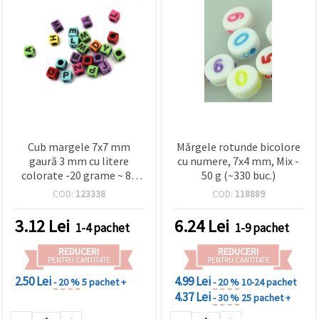
Cub margele 7x7 mm
Mărgele rotunde bicolore
gaură 3 mm cu litere
cu numere, 7x4 mm, Mix -
colorate -20 grame ~ 82
50 g (~330 buc.)
bucăți
COD:
123338
COD:
118889
3.12
Lei
6.24
Lei
1-4 pachet
1-9 pachet
REDUCERI
REDUCERI
PENTRU CANTITATE
PENTRU CANTITATE
2.50 Lei
4.99 Lei
- 20 %
5 pachet +
- 20 %
10-24 pachet
4.37 Lei
- 30 %
25 pachet +