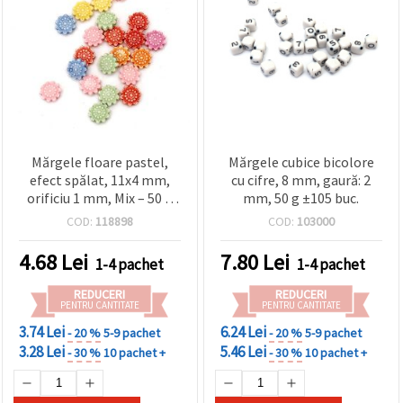
Mărgele floare pastel,
Mărgele cubice bicolore
efect spălat, 11x4 mm,
cu cifre, 8 mm, gaură: 2
orificiu 1 mm, Mix – 50 g
mm, 50 g ±105 buc.
~152 buc.
COD:
118898
COD:
103000
4.68
Lei
7.80
Lei
1-4 pachet
1-4 pachet
REDUCERI
REDUCERI
PENTRU CANTITATE
PENTRU CANTITATE
3.74 Lei
6.24 Lei
- 20 %
5-9 pachet
- 20 %
5-9 pachet
3.28 Lei
5.46 Lei
- 30 %
10 pachet +
- 30 %
10 pachet +