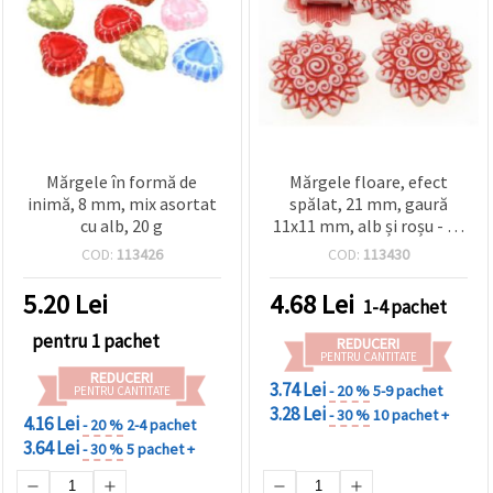
Mărgele în formă de
Mărgele floare, efect
inimă, 8 mm, mix asortat
spălat, 21 mm, gaură
cu alb, 20 g
11x11 mm, alb și roșu - 50
g (~50 buc.)
COD:
113426
COD:
113430
5.20
Lei
4.68
Lei
1-4 pachet
pentru 1 pachet
REDUCERI
PENTRU CANTITATE
REDUCERI
3.74 Lei
- 20 %
5-9 pachet
PENTRU CANTITATE
3.28 Lei
- 30 %
10 pachet +
4.16 Lei
- 20 %
2-4 pachet
3.64 Lei
- 30 %
5 pachet +