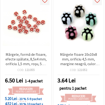
Mărgele, formă de floare,
Mărgele floare 10x10x8
efecte spălate, 8,5x4 mm,
mm, orificiu 4,5 mm,
orificiu 1,5 mm, roșu, 50 g
margine neagră, culori
(~290 buc.)
MIX – 20 g (~50 buc.)
COD:
121055
COD:
121052
6.50
Lei
3.64
Lei
1-4 pachet
pentru 1 pachet
REDUCERI
PENTRU CANTITATE
REDUCERI
5.20 Lei
- 20 %
5-9 pachet
PENTRU CANTITATE
4.52 Lei
- 30 %
10 pachet +