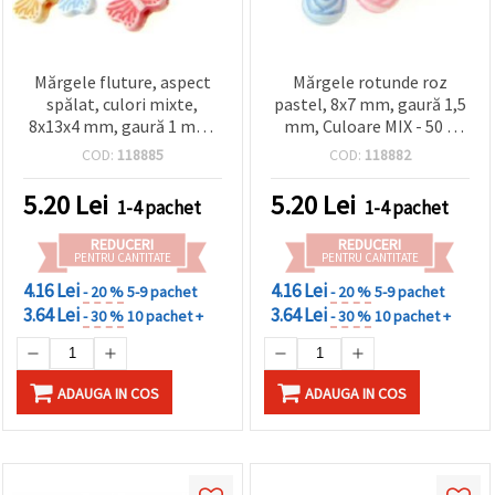
Mărgele fluture, aspect
Mărgele rotunde roz
spălat, culori mixte,
pastel, 8x7 mm, gaură 1,5
8x13x4 mm, gaură 1 mm,
mm, Culoare MIX - 50 g
50 g (~160 buc.)
(~200 buc)
COD:
118885
COD:
118882
5.20
Lei
5.20
Lei
1-4 pachet
1-4 pachet
REDUCERI
REDUCERI
PENTRU CANTITATE
PENTRU CANTITATE
4.16 Lei
4.16 Lei
- 20 %
5-9 pachet
- 20 %
5-9 pachet
3.64 Lei
3.64 Lei
- 30 %
10 pachet +
- 30 %
10 pachet +
ADAUGA IN COS
ADAUGA IN COS