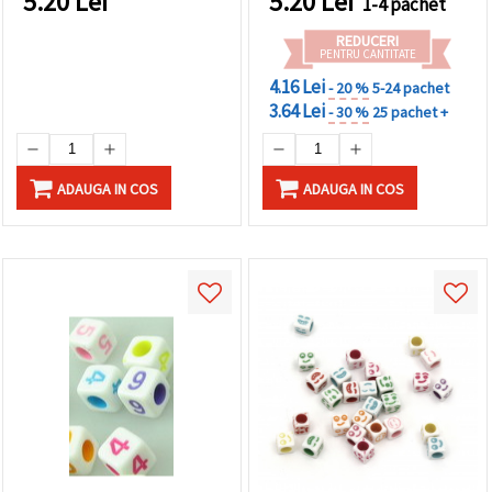
5.20
Lei
5.20
Lei
1-4 pachet
REDUCERI
PENTRU CANTITATE
4.16 Lei
- 20 %
5-24 pachet
3.64 Lei
- 30 %
25 pachet +
ADAUGA IN COS
ADAUGA IN COS