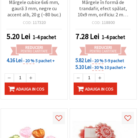
Mărgele cubice 6x6 mm,
Mărgele în formă de
gaură 3 mm, negre cu
trandafir, efect spălat,
accent alb, 20 g (~80 buc.)
10x9 mm, orificiu: 2 mm,
alb și roșu, 50 g (~100
COD:
117320
COD:
118800
buc.)
5.20
Lei
7.28
Lei
1-4 pachet
1-4 pachet
REDUCERI
REDUCERI
PENTRU CANTITATE
PENTRU CANTITATE
4.16 Lei
5.82 Lei
- 20 %
5 pachet +
- 20 %
5-9 pachet
5.10 Lei
- 30 %
10 pachet +
ADAUGA IN COS
ADAUGA IN COS