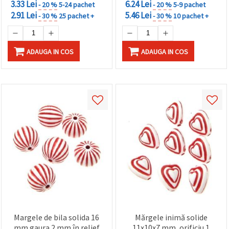
3.33 Lei
6.24 Lei
- 20 %
5-24 pachet
- 20 %
5-9 pachet
2.91 Lei
5.46 Lei
- 30 %
25 pachet +
- 30 %
10 pachet +
ADAUGA IN COS
ADAUGA IN COS
Margele de bila solida 16
Mărgele inimă solide
mm gaura 2 mm în relief
11x10x7 mm, orificiu 1