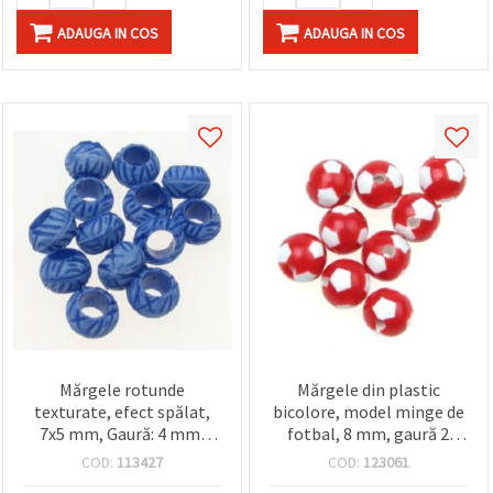
ADAUGA IN COS
ADAUGA IN COS
Mărgele rotunde
Mărgele din plastic
texturate, efect spălat,
bicolore, model minge de
7x5 mm, Gaură: 4 mm,
fotbal, 8 mm, gaură 2
albastre, 50 g (~520 buc.)
mm, roșu și alb, 20 g (~70
COD:
113427
COD:
123061
buc.)