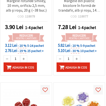
Mărgele rotunde Smiley,
Mărgele din plastic
10 mm, orificiu 2,5 mm,
bicolore în formă de
alb și roșu, 20 g (~38 buc.)
trandafir, alb și roșu, 14x7
mm, gaură 2 mm, 50 g
COD:
118878
COD:
118877
(~100 buc.)
3.90
Lei
7.28
Lei
1-4 pachet
1-4 pachet
REDUCERI
REDUCERI
PENTRU CANTITATE
PENTRU CANTITATE
3.12 Lei
5.82 Lei
- 20 %
5-24 pachet
- 20 %
5-9 pachet
2.76 Lei
5.10 Lei
- 29 %
25 pachet +
- 30 %
10 pachet +
ADAUGA IN COS
ADAUGA IN COS