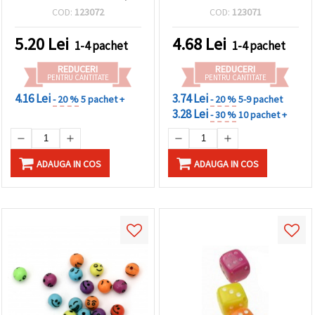
20 g (~38 buc.)
COD:
123072
COD:
123071
5.20
Lei
4.68
Lei
1-4 pachet
1-4 pachet
REDUCERI
REDUCERI
PENTRU CANTITATE
PENTRU CANTITATE
4.16 Lei
3.74 Lei
- 20 %
5 pachet +
- 20 %
5-9 pachet
3.28 Lei
- 30 %
10 pachet +
ADAUGA IN COS
ADAUGA IN COS