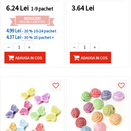
6.24
Lei
3.64
Lei
1-9 pachet
REDUCERI
PENTRU CANTITATE
4.99 Lei
- 20 %
10-24 pachet
4.37 Lei
- 30 %
25 pachet +
ADAUGA IN COS
ADAUGA IN COS