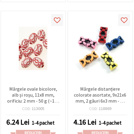
Mărgele ovale bicolore,
Mărgele distanțiere
alb și roșu, 11x8 mm,
colorate asortate, 9x21x6
orificiu: 2 mm - 50 g (~125
mm, 2 găuri 6x3 mm - 20
buc.)
bucăți
COD:
113005
COD:
118869
6.24
Lei
4.16
Lei
1-4 pachet
1-4 pachet
REDUCERI
REDUCERI