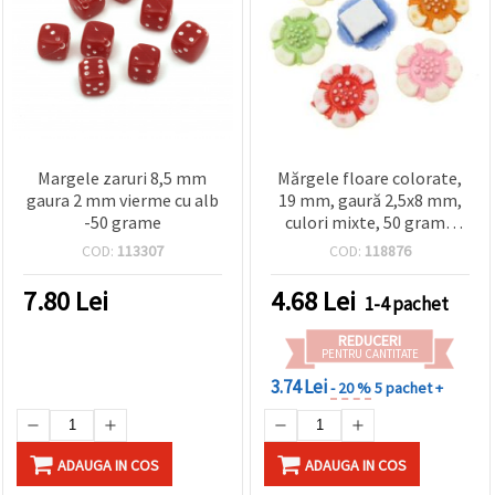
Margele zaruri 8,5 mm
Mărgele floare colorate,
gaura 2 mm vierme cu alb
19 mm, gaură 2,5x8 mm,
-50 grame
culori mixte, 50 grame
(~64 buc.)
COD:
113307
COD:
118876
7.80
Lei
4.68
Lei
1-4 pachet
REDUCERI
PENTRU CANTITATE
3.74 Lei
- 20 %
5 pachet +
ADAUGA IN COS
ADAUGA IN COS