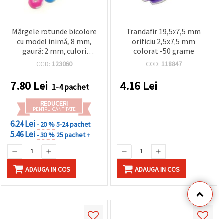
Mărgele rotunde bicolore
Trandafir 19,5x7,5 mm
cu model inimă, 8 mm,
orificiu 2,5x7,5 mm
gaură: 2 mm, culori
colorat -50 grame
asortate (mix) - 20 g (~70
COD:
123060
COD:
118847
buc.)
7.80
Lei
4.16
Lei
1-4 pachet
REDUCERI
PENTRU CANTITATE
6.24 Lei
- 20 %
5-24 pachet
5.46 Lei
- 30 %
25 pachet +
ADAUGA IN COS
ADAUGA IN COS