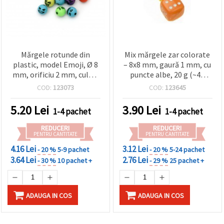
Mărgele rotunde din
Mix mărgele zar colorate
plastic, model Emoji, Ø 8
– 8x8 mm, gaură 1 mm, cu
mm, orificiu 2 mm, culori
puncte albe, 20 g (~40
asortate – 50 g (~185
buc.), pentru creații de
COD:
123073
COD:
123645
buc.), pentru brățări,
bijuterii vesele DIY
coliere și bijuterii DIY
5.20
Lei
3.90
Lei
1-4 pachet
1-4 pachet
REDUCERI
REDUCERI
PENTRU CANTITATE
PENTRU CANTITATE
4.16 Lei
3.12 Lei
- 20 %
5-9 pachet
- 20 %
5-24 pachet
3.64 Lei
2.76 Lei
- 30 %
10 pachet +
- 29 %
25 pachet +
ADAUGA IN COS
ADAUGA IN COS