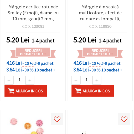
Mărgele acrilice rotunde
Mărgele din scoică
Smiley (Emoji), diametru
multicolore, efect de
10 mm, gaură 2 mm,
culoare estompată,
galbene – pentru brățări,
10x12x4 mm, gaură 1 mm
COD:
123081
COD:
118896
coliere și decorațiuni DIY,
- 50 g ~110 buc.
set 10 buc.
5.20
Lei
5.20
Lei
1-4 pachet
1-4 pachet
REDUCERI
REDUCERI
PENTRU CANTITATE
PENTRU CANTITATE
4.16 Lei
4.16 Lei
- 20 %
5-9 pachet
- 20 %
5-9 pachet
3.64 Lei
3.64 Lei
- 30 %
10 pachet +
- 30 %
10 pachet +
ADAUGA IN COS
ADAUGA IN COS