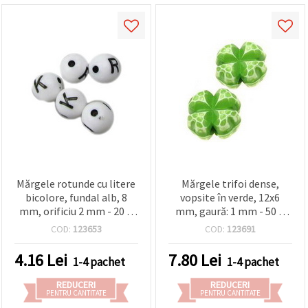
Mărgele rotunde cu litere
Mărgele trifoi dense,
bicolore, fundal alb, 8
vopsite în verde, 12x6
mm, orificiu 2 mm - 20 g
mm, gaură: 1 mm - 50 g
(~73 buc)
(~104 buc.)
COD:
123653
COD:
123691
4.16
Lei
7.80
Lei
1-4 pachet
1-4 pachet
REDUCERI
REDUCERI
PENTRU CANTITATE
PENTRU CANTITATE