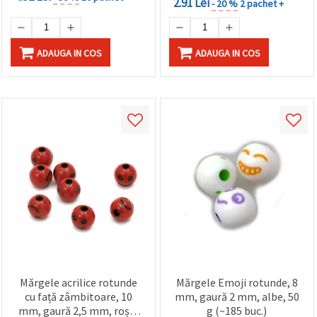
2.91 Lei
- 20 %
2 pachet +
ADAUGA IN COS
ADAUGA IN COS
Mărgele acrilice rotunde
Mărgele Emoji rotunde, 8
cu față zâmbitoare, 10
mm, gaură 2 mm, albe, 50
mm, gaură 2,5 mm, roșii,
g (~185 buc.)