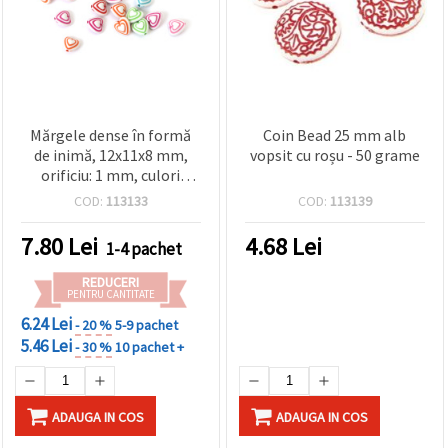
Mărgele dense în formă
Coin Bead 25 mm alb
de inimă, 12x11x8 mm,
vopsit cu roșu - 50 grame
orificiu: 1 mm, culori
mixte, 50 g (~100 buc.)
COD:
113133
COD:
113139
7.80
Lei
4.68
Lei
1-4 pachet
REDUCERI
PENTRU CANTITATE
6.24 Lei
- 20 %
5-9 pachet
5.46 Lei
- 30 %
10 pachet +
ADAUGA IN COS
ADAUGA IN COS