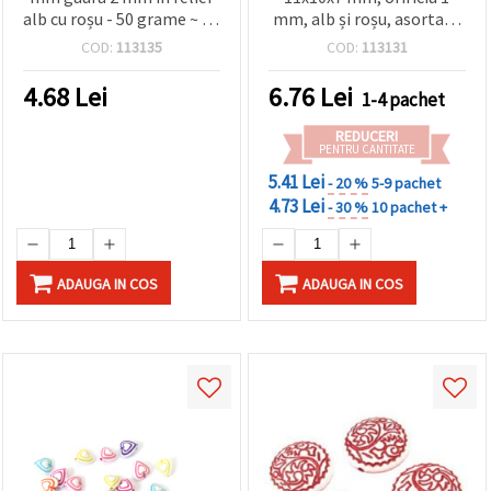
alb cu roșu - 50 grame ~ 22
mm, alb și roșu, asortate
buc
- 50 g (~135 buc.)
COD:
113135
COD:
113131
4.68
Lei
6.76
Lei
1-4 pachet
REDUCERI
PENTRU CANTITATE
5.41 Lei
- 20 %
5-9 pachet
4.73 Lei
- 30 %
10 pachet +
ADAUGA IN COS
ADAUGA IN COS