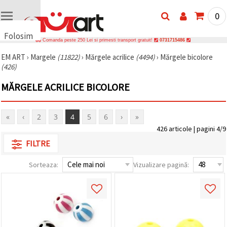
0
Folosim
Comanda peste 250 Lei si primesti transport gratuit!
0731715486
cookie-
EM ART
›
Margele
(11822)
›
Mărgele acrilice
(4494)
›
Mărgele bicolore
uri
(426)
🍪 Folosim
cookie-uri
MĂRGELE ACRILICE BICOLORE
și
tehnologii
similare
pentru a
«
‹
2
3
4
5
6
›
»
asigura
426 articole | pagini 4/9
funcționarea
corectă a
FILTRE
site-ului,
pentru a vă
îmbunătăți
Sorteaza:
Vizualizare pagină:
experiența
și, cu
acordul
dumneavoastră,
pentru a
analiza
traficul și a
afișa