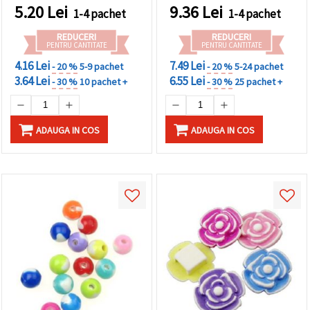
5.20
Lei
9.36
Lei
1-4 pachet
1-4 pachet
REDUCERI
REDUCERI
PENTRU CANTITATE
PENTRU CANTITATE
4.16 Lei
7.49 Lei
- 20 %
5-9 pachet
- 20 %
5-24 pachet
3.64 Lei
6.55 Lei
- 30 %
10 pachet +
- 30 %
25 pachet +
ADAUGA IN COS
ADAUGA IN COS