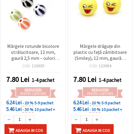
conținut și
reclame
mai
relevante,
inclusiv cu
ajutorul
partenerilor
noștri de
analiză și
Mărgele rotunde bicolore
Mărgele drăguțe din
marketing.
strălucitoare, 12 mm,
plastic cu față zâmbitoare
Puteți fi de
gaură 2,5 mm – culori
(Smiley), 12 mm, gaură: 2
acord să
mixte, 20 g (~20 buc) –
mm, galben – 10 buc.
utilizați
COD:
123635
COD:
123084
toate
perfecte pentru bijuterii
cookie -
DIY colorate
7.80
Lei
7.80
Lei
urile făcând
1-4 pachet
1-4 pachet
clic pe
"acceptati
REDUCERI
REDUCERI
toate!" Sau
PENTRU CANTITATE
PENTRU CANTITATE
să vă
6.24 Lei
6.24 Lei
indicați
- 20 %
5-9 pachet
- 20 %
5-9 pachet
preferințele
5.46 Lei
5.46 Lei
- 30 %
10 pachet +
- 30 %
10 pachet +
în setări
selectând
un tip de
cookie -uri
ADAUGA IN COS
ADAUGA IN COS
dat și