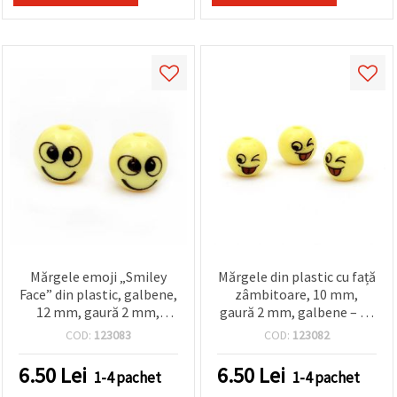
făcând clic
pe butonul
"Salvați"
Аcceptati
toate!
Setări
Mărgele emoji „Smiley
Mărgele din plastic cu față
Face” din plastic, galbene,
zâmbitoare, 10 mm,
12 mm, gaură 2 mm,
gaură 2 mm, galbene – 10
rotunde – set 10 buc.,
bucăți
COD:
123083
COD:
123082
pentru brățări, coliere și
bijuterii handmade
6.50
Lei
6.50
Lei
1-4 pachet
1-4 pachet