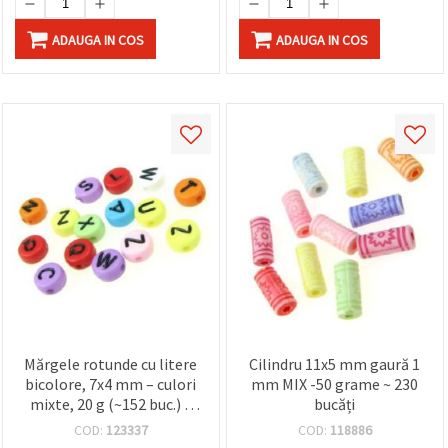
ADAUGA IN COS
ADAUGA IN COS
Mărgele rotunde cu litere
Cilindru 11x5 mm gaură 1
bicolore, 7x4 mm – culori
mm MIX -50 grame ~ 230
mixte, 20 g (~152 buc.) –
bucăți
ideale pentru bijuterii DIY
COD:
123337
COD:
118886
și proiecte handmade