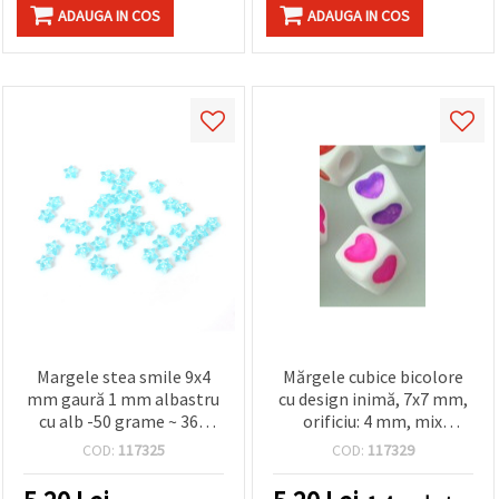
ADAUGA IN COS
ADAUGA IN COS
Margele stea smile 9x4
Mărgele cubice bicolore
mm gaură 1 mm albastru
cu design inimă, 7x7 mm,
cu alb -50 grame ~ 365
orificiu: 4 mm, mix
bucăți
asortat - 20 g (~85 buc.)
COD:
117325
COD:
117329