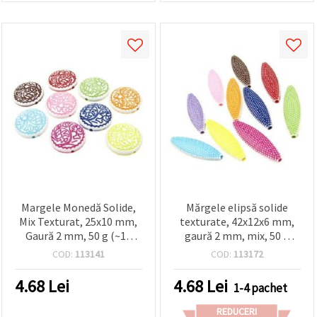
Margele Monedă Solide,
Mărgele elipsă solide
Mix Texturat, 25x10 mm,
texturate, 42x12x6 mm,
Gaură 2 mm, 50 g (~12
gaură 2 mm, mix, 50 g
buc.)
(~27 buc.)
COD:
113141
COD:
113172
4.68
Lei
4.68
Lei
1-4 pachet
REDUCERI