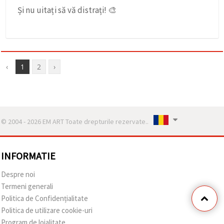
Și nu uitați să vă distrați! 🎨
‹
1
2
›
© 2004 - 2026 EM ART Toate drepturile rezervate..
INFORMATIE
Despre noi
Termeni generali
Politica de Confidențialitate
Politica de utilizare cookie-uri
Program de loialitate