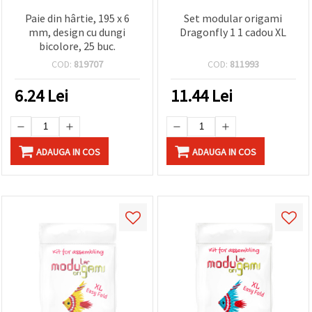
Paie din hârtie, 195 x 6
Set modular origami
mm, design cu dungi
Dragonfly 1 1 cadou XL
bicolore, 25 buc.
COD:
819707
COD:
811993
6.24
Lei
11.44
Lei
ADAUGA IN COS
ADAUGA IN COS