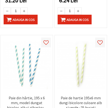
31.20
Lei
6.24
Lei
făcând clic
pe butonul
"Salvați"
ADAUGA IN COS
ADAUGA IN COS
Аcceptati
toate!
Setări
Paie din hârtie, 195 x 6
Paie de hartie 195x6 mm
mm, model dungat
dungi bicolore culoare alb
bicolor, alb și albastru –
si verde -25 bucati