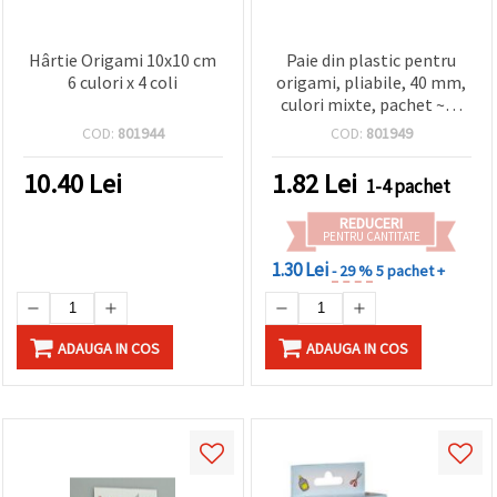
Hârtie Origami 10x10 cm
Paie din plastic pentru
6 culori x 4 coli
origami, pliabile, 40 mm,
culori mixte, pachet ~30
bucăți
COD:
801944
COD:
801949
10.40
Lei
1.82
Lei
1-4 pachet
REDUCERI
PENTRU CANTITATE
1.30 Lei
- 29 %
5 pachet +
ADAUGA IN COS
ADAUGA IN COS