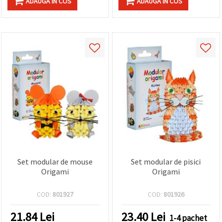
ADAUGA IN COS
ADAUGA IN COS
Set modular de mouse
Set modular de pisici
Origami
Origami
COD:
801927
COD:
801926
21.84
Lei
23.40
Lei
1-4 pachet