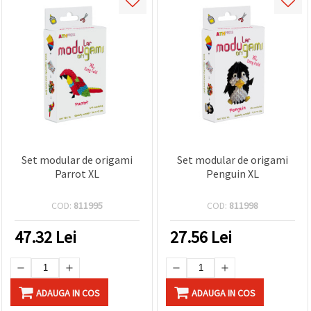
Set modular de origami
Set modular de origami
Parrot XL
Penguin XL
COD:
811995
COD:
811998
47.32
Lei
27.56
Lei
ADAUGA IN COS
ADAUGA IN COS