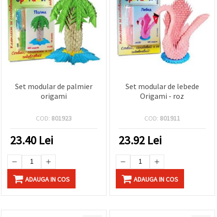
Set modular de palmier
Set modular de lebede
origami
Origami - roz
COD:
801923
COD:
801911
23.40
Lei
23.92
Lei
ADAUGA IN COS
ADAUGA IN COS