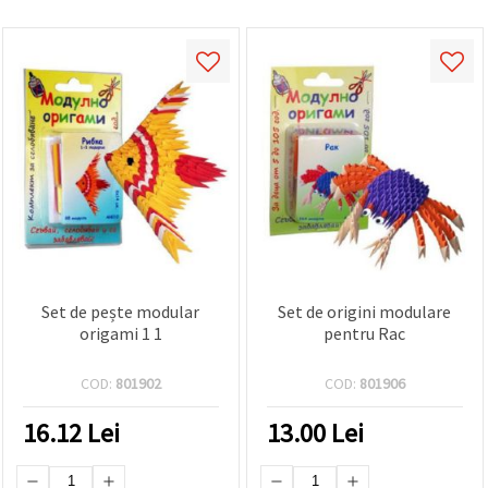
Set de pește modular
Set de origini modulare
origami 1 1
pentru Rac
COD:
801902
COD:
801906
16.12
Lei
13.00
Lei