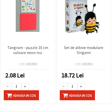
Tangram - puzzle 10 cm
Set de albine modulare
culoare neon roz
Origami
COD:
801950
COD:
801931
2.08
Lei
18.72
Lei
ADAUGA IN COS
ADAUGA IN COS