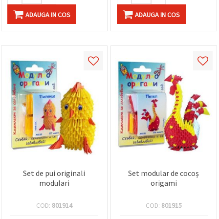
ADAUGA IN COS
ADAUGA IN COS
Set de pui originali
Set modular de cocoș
modulari
origami
COD:
801914
COD:
801915