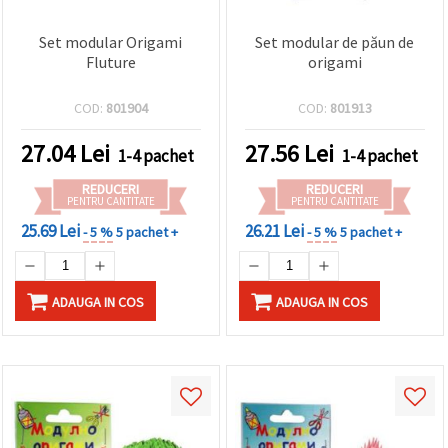
Set modular Origami
Set modular de păun de
Fluture
origami
COD:
801904
COD:
801913
27.04
Lei
27.56
Lei
1-4 pachet
1-4 pachet
REDUCERI
REDUCERI
PENTRU CANTITATE
PENTRU CANTITATE
25.69 Lei
26.21 Lei
- 5 %
5 pachet +
- 5 %
5 pachet +
ADAUGA IN COS
ADAUGA IN COS