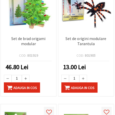
Set de brad origami
Set de origini modulare
modular
Tarantula
COD:
801919
COD:
801905
46.80
Lei
13.00
Lei
ADAUGA IN COS
ADAUGA IN COS