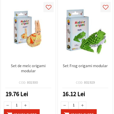
Set de melc origami
Set Frog origami modular
modular
COD:
801930
COD:
801929
19.76
Lei
16.12
Lei