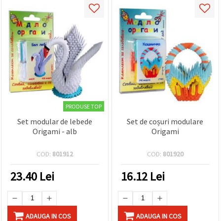
PRODUSE TOP
Set modular de lebede
Set de coșuri modulare
Origami - alb
Origami
COD:
801912
COD:
801920
23.40
Lei
16.12
Lei
ADAUGA IN COS
ADAUGA IN COS