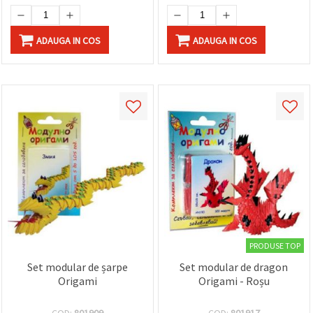
ADAUGA IN COS
ADAUGA IN COS
PRODUSE TOP
Set modular de șarpe
Set modular de dragon
Origami
Origami - Roșu
COD:
801909
COD:
801917