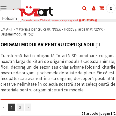
0
Folosim
Comanda peste 250 Lei si primesti transport gratuit!
0731715486
cookie-
EM ART
›
Materiale pentru craft
(8833)
›
Hobby și artizanat
(2277)
›
uri
Origami modular
(58)
🍪 Folosim
cookie-uri
ORIGAMI MODULAR PENTRU COPII ȘI ADULȚI
și
tehnologii
similare
Transformă hârtia obișnuită în artă 3D uimitoare cu gama
pentru a
noastră largă de kituri de origami modular! Creează animale,
asigura
funcționarea
flori, decorațiuni de sezon sau chiar avioane folosind kiturile
corectă a
noastre de origami și schemele detaliate de pliere. Fie că ești
site-ului,
începător sau avansat în arta origami, descoperă posibilități
pentru a vă
îmbunătăți
creative nelimitate în colecția noastră atent selecționată de
experiența
materiale pentru origami și seturi cu modele.
și, cu
acordul
dumneavoastră,
pentru a
‹
1
2
›
analiza
traficul și a
58 articole | pagini 1/2
afișa