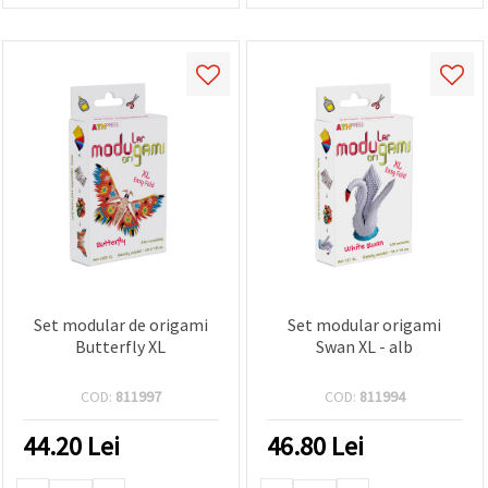
Set modular de origami
Set modular origami
Butterfly XL
Swan XL - alb
COD:
811997
COD:
811994
44.20
Lei
46.80
Lei