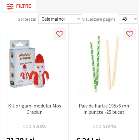
conținut și
FILTRE
reclame
mai
Sorteaza:
Vizualizare pagină:
relevante,
inclusiv cu
ajutorul
partenerilor
noștri de
analiză și
marketing.
Puteți fi de
acord să
utilizați
toate
cookie -
urile făcând
clic pe
"acceptati
toate!" Sau
să vă
Kit origami modular Mos
Paie de hartie 195x6 mm
indicați
Craciun
in puncte -25 bucati
preferințele
în setări
selectând
COD:
801900
COD:
819703
un tip de
cookie -uri
dat și