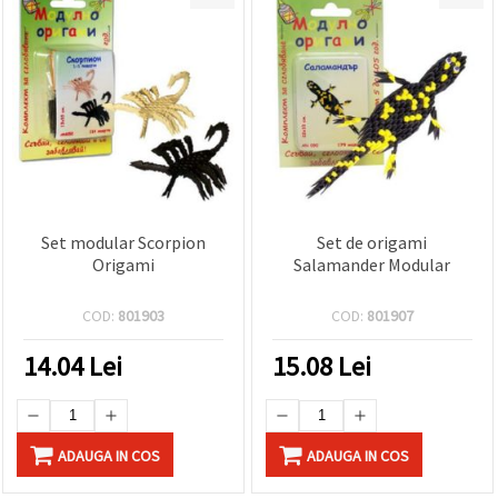
Set modular Scorpion
Set de origami
Origami
Salamander Modular
COD:
801903
COD:
801907
14.04
Lei
15.08
Lei
ADAUGA IN COS
ADAUGA IN COS