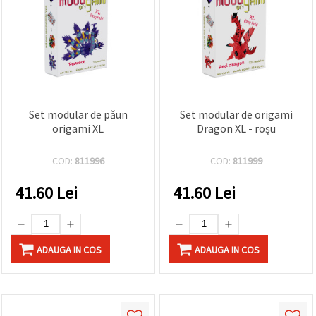
Set modular de păun
Set modular de origami
origami XL
Dragon XL - roșu
COD:
811996
COD:
811999
41.60
Lei
41.60
Lei
ADAUGA IN COS
ADAUGA IN COS