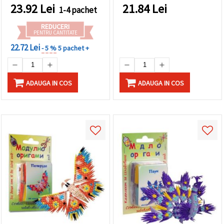
23.92
Lei
21.84
Lei
1-4 pachet
REDUCERI
PENTRU CANTITATE
22.72 Lei
- 5 %
5 pachet +
ADAUGA IN COS
ADAUGA IN COS