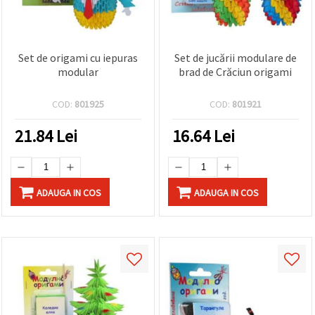
Set de origami cu iepuras
Set de jucării modulare de
modular
brad de Crăciun origami
COD:
801925
COD:
801921
21.84
Lei
16.64
Lei
ADAUGA IN COS
ADAUGA IN COS