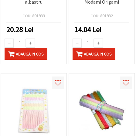
albastru
Modami Origami
COD:
801933
COD:
801932
20.28
Lei
14.04
Lei
ADAUGA IN COS
ADAUGA IN COS