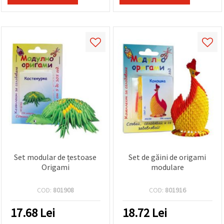
Set modular de țestoase
Set de găini de origami
Origami
modulare
COD:
801908
COD:
801916
17.68
Lei
18.72
Lei