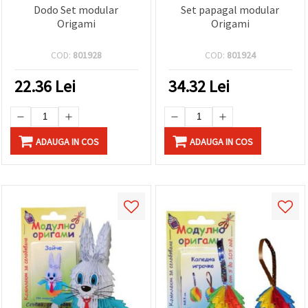
Dodo Set modular
Set papagal modular
Origami
Origami
COD:
801928
COD:
801924
22.36
Lei
34.32
Lei
ADAUGA IN COS
ADAUGA IN COS