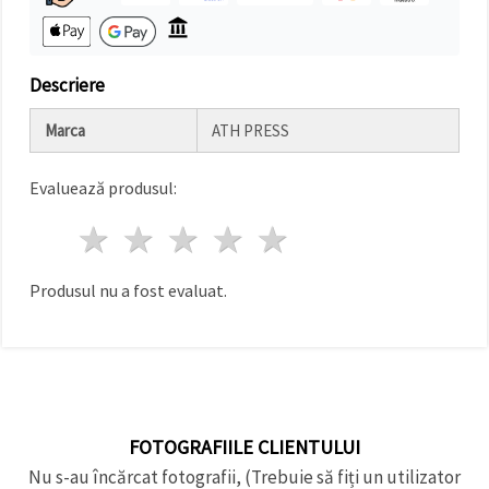
făcând clic
pe butonul
"Salvați"
Descriere
Аcceptati
toate!
Marca
ATH PRESS
Setări
Evaluează produsul:
1 stea
2 stele
3 stele
4 stele
5 stele
Produsul nu a fost evaluat.
FOTOGRAFIILE CLIENTULUI
Nu s-au încărcat fotografii, (Trebuie să fiți un utilizator