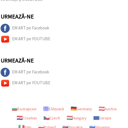
URMEAZĂ-NE
EM ART pe Facebook
EM ART pe YOUTUBE
URMEAZĂ-NE
EM ART pe Facebook
EM ART pe YOUTUBE
Български
Ελληνικά
Germany
Austria
Croatian
Czech
Hungary
Europe
Italy
Poland
Slovakia
Slovenia