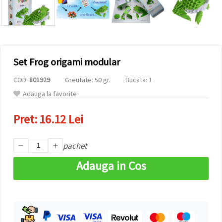
conținut și
reclame
mai
relevante,
inclusiv cu
ajutorul
partenerilor
Set Frog origami modular
noștri de
analiză și
marketing.
COD:
801929
Greutate: 50 gr.
Bucata: 1
Puteți fi de
Adauga la favorite
acord să
utilizați
toate
Pret:
16.12 Lei
cookie -
urile făcând
clic pe
pachet
"acceptati
toate!" Sau
să vă
Adauga in Cos
indicați
preferințele
în setări
selectând
un tip de
cookie -uri
dat și