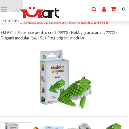
0
Folosim
Comanda peste 250 Lei si primesti transport gratuit!
0731715486
cookie-
EM ART
›
Materiale pentru craft
(8833)
›
Hobby și artizanat
(2277)
›
uri
Origami modular
(58)
›
Set Frog origami modular
🍪 Folosim
cookie-uri
și
tehnologii
similare
pentru a
asigura
funcționarea
corectă a
site-ului,
pentru a vă
îmbunătăți
experiența
și, cu
acordul
dumneavoastră,
pentru a
analiza
traficul și a
afișa