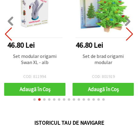
46.80 Lei
46.80 Lei
Set modular origami
Set de brad origami
Swan XL - alb
modular
COD: 811994
COD: 801919
Adaugă în Coş
Adaugă în Coş
ISTORICUL TAU DE NAVIGARE