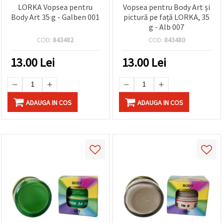
LORKA Vopsea pentru
Vopsea pentru Body Art și
Body Art 35 g - Galben 001
pictură pe față LORKA, 35
g - Alb 007
COD:
843482
COD:
843480
13.00
Lei
13.00
Lei
ADAUGA IN COS
ADAUGA IN COS