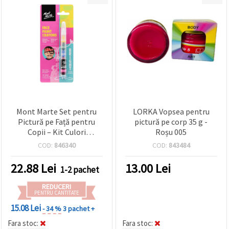
Mont Marte Set pentru
LORKA Vopsea pentru
Pictură pe Față pentru
pictură pe corp 35 g -
Copii – Kit Culori
Roșu 005
Strălucitoare
COD:
846340
COD:
843484
22.88
Lei
13.00
Lei
1-2 pachet
REDUCERI
PENTRU CANTITATE
15.08 Lei
- 34 %
3 pachet +
Fara stoc:
Fara stoc: