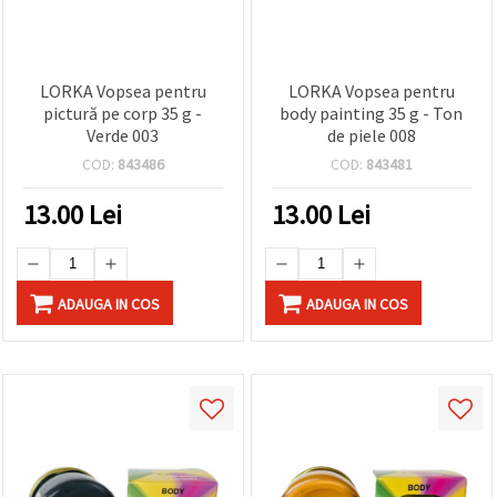
LORKA Vopsea pentru
LORKA Vopsea pentru
pictură pe corp 35 g -
body painting 35 g - Ton
Verde 003
de piele 008
COD:
843486
COD:
843481
13.00
Lei
13.00
Lei
ADAUGA IN COS
ADAUGA IN COS