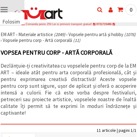
0
Folosim
Comanda peste 250 Lei si primesti transport gratuit!
0731715486
cookie-
EM ART
›
Materiale artistice
(2049)
›
Vopsele pentru artă și hobby
(1076)
uri
›
Vopsele pentru corp - Artă corporală
(11)
🍪 Folosim
cookie-uri
VOPSEA PENTRU CORP - ARTĂ CORPORALĂ
și
tehnologii
similare
Dezlănțuie-ți creativitatea cu vopselele pentru corp de la EM
pentru a
ART – ideale atât pentru arta corporală profesională, cât și
asigura
funcționarea
pentru exprimarea creativă distractivă! Aceste vopsele
corectă a
pentru corp sunt sigure, ușor de aplicat și oferă o acoperire
site-ului,
intensă a culorii. Fie că este vorba despre festivaluri,
pentru a vă
îmbunătăți
petreceri sau proiecte artistice, vopselele noastre de înaltă
experiența
calitate îți permit să te exprimi în moduri îndrăznețe și
și, cu
captivante!
acordul
dumneavoastră,
pentru a
analiza
11 articole | pagini 1/1
traficul și a
afișa