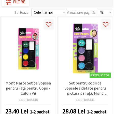
FILTRE
conținut și
reclame
mai
Sorteaza:
Vizualizare pagină:
relevante,
inclusiv cu
ajutorul
partenerilor
noștri de
analiză și
marketing.
Puteți fi de
acord să
utilizați
toate
cookie -
urile făcând
clic pe
"acceptati
PRODUSE TOP
toate!" Sau
Mont Marte Set de Vopsea
Set pentru copii de
să vă
indicați
pentru Față pentru Copii -
vopsele sidefate pentru
preferințele
Culori Vii
pictură pe față, Mont
în setări
Marte – culori non-toxice,
selectând
COD:
846346
COD:
846341
pe bază de ulei, lavabile –
un tip de
cookie -uri
paletă cu aplicare ușoară
23.40
Lei
28.08
Lei
1-2 pachet
1-2 pachet
dat și
pentru petreceri,