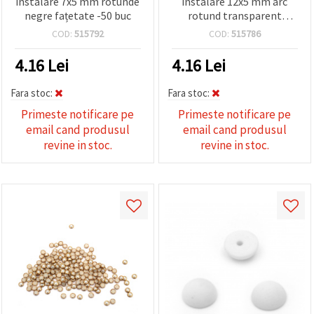
instalare 7x5 mm rotunde
instalare 12x5 mm arc
negre fațetate -50 buc
rotund transparent
fatetat -20 bucati
COD:
515792
COD:
515786
4.16
Lei
4.16
Lei
Fara stoc:
Fara stoc:
Primeste notificare pe
Primeste notificare pe
email cand produsul
email cand produsul
revine in stoc.
revine in stoc.