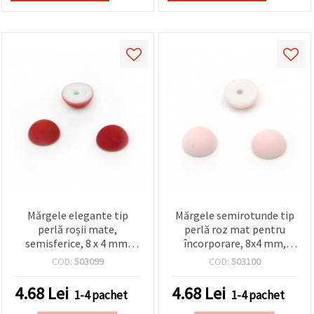
Mărgele elegante tip
Mărgele semirotunde tip
perlă roșii mate,
perlă roz mat pentru
semisferice, 8 x 4 mm,
încorporare, 8x4 mm,
gaură 1 mm, set 20 buc.,
gaură 1 mm - 20 buc.
COD:
503099
COD:
503100
pentru proiecte
decorative, hobby & DIY
4.68
Lei
4.68
Lei
1-4 pachet
1-4 pachet