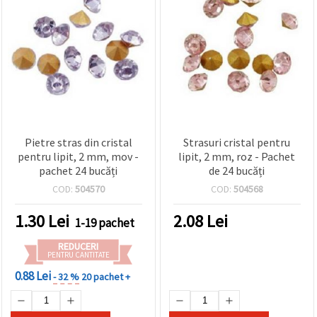
Pietre stras din cristal
Strasuri cristal pentru
pentru lipit, 2 mm, mov -
lipit, 2 mm, roz - Pachet
pachet 24 bucăți
de 24 bucăți
COD:
504570
COD:
504568
1.30
Lei
2.08
Lei
1-19 pachet
REDUCERI
PENTRU CANTITATE
0.88 Lei
- 32 %
20 pachet +