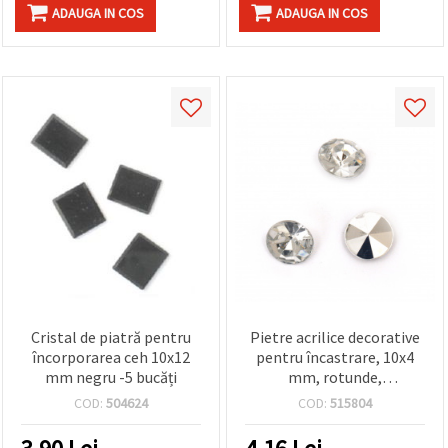
ADAUGA IN COS
ADAUGA IN COS
Cristal de piatră pentru
Pietre acrilice decorative
încorporarea ceh 10x12
pentru încastrare, 10x4
mm negru -5 bucăți
mm, rotunde,
transparente, fațetate,
COD:
504624
COD:
515804
calitate superioară - 20
buc.