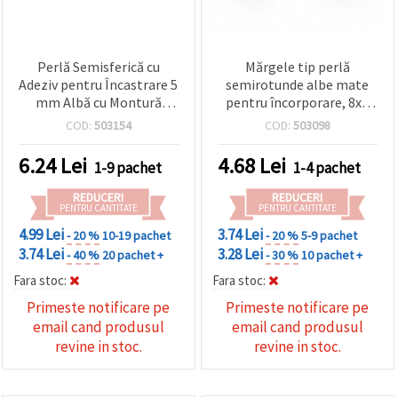
Perlă Semisferică cu
Mărgele tip perlă
Adeziv pentru Încastrare 5
semirotunde albe mate
mm Albă cu Montură
pentru încorporare, 8x4
Metalică Culoare Aurie 3
mm, gaură 1 mm - 20
COD:
503154
COD:
503098
grame – 100 bucăți
bucăți
6.24
Lei
4.68
Lei
1-9 pachet
1-4 pachet
REDUCERI
REDUCERI
PENTRU CANTITATE
PENTRU CANTITATE
4.99 Lei
3.74 Lei
- 20 %
10-19 pachet
- 20 %
5-9 pachet
3.74 Lei
3.28 Lei
- 40 %
20 pachet +
- 30 %
10 pachet +
Fara stoc:
Fara stoc:
Primeste notificare pe
Primeste notificare pe
email cand produsul
email cand produsul
revine in stoc.
revine in stoc.