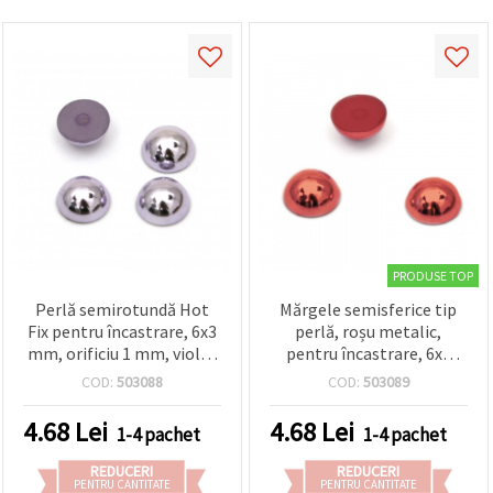
PRODUSE TOP
Perlă semirotundă Hot
Mărgele semisferice tip
Fix pentru încastrare, 6x3
perlă, roșu metalic,
mm, orificiu 1 mm, violet
pentru încastrare, 6x3
metalizat - 50 buc.
mm, gaură 1 mm – set 50
COD:
503088
COD:
503089
bucăți
4.68
Lei
4.68
Lei
1-4 pachet
1-4 pachet
REDUCERI
REDUCERI
PENTRU CANTITATE
PENTRU CANTITATE