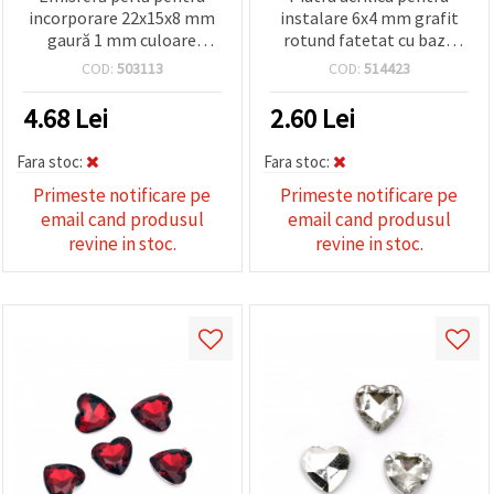
incorporare 22x15x8 mm
instalare 6x4 mm grafit
gaură 1 mm culoare
rotund fatetat cu baza
șampanie - 10 bucăți
neagra -50 bucati
COD:
503113
COD:
514423
4.68
Lei
2.60
Lei
Fara stoc:
Fara stoc:
Primeste notificare pe
Primeste notificare pe
email cand produsul
email cand produsul
revine in stoc.
revine in stoc.