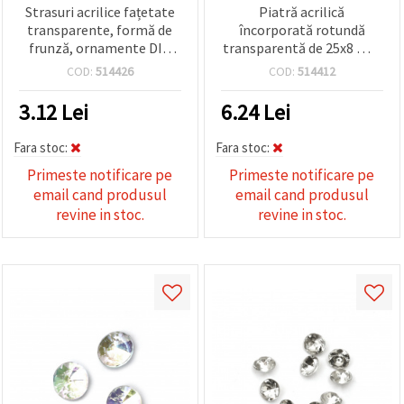
Strasuri acrilice fațetate
Piatră acrilică
transparente, formă de
încorporată rotundă
frunză, ornamente DIY,
transparentă de 25x8 mm
5x10x4 mm – set 50 bucăți
fațetată -5 piese
COD:
514426
COD:
514412
3.12
Lei
6.24
Lei
Fara stoc:
Fara stoc:
Primeste notificare pe
Primeste notificare pe
email cand produsul
email cand produsul
revine in stoc.
revine in stoc.