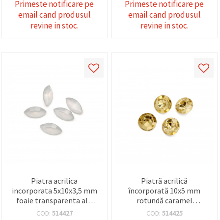
Primeste notificare pe
Primeste notificare pe
email cand produsul
email cand produsul
revine in stoc.
revine in stoc.
Piatra acrilica
Piatră acrilică
incorporata 5x10x3,5 mm
încorporată 10x5 mm
foaie transparenta alb
rotundă caramel
lăptos fațetat -50 bucăți
transparent fațetat -20
COD:
514427
COD:
514425
bucăți