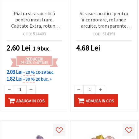
Piatra stras acrilică
Strasuri acrilice pentru
pentru încastrare,
încorporare, rotunde
Calitate Extra, rotund
arcuite, transparente
fațetat, Rainbow
irizate curcubeu, fațetate,
COD:
514403
COD:
514391
albastru, 14x7 mm - 1 buc.
16x7 mm - 10 bucăți
2.60
Lei
4.68
Lei
1-9 buc.
REDUCERI
PENTRU CANTITATE
2.08 Lei
- 20 %
10-19 buc.
1.82 Lei
- 30 %
20 buc. +
ADAUGA IN COS
ADAUGA IN COS