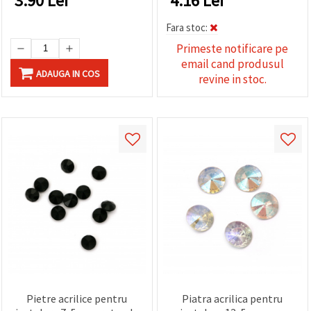
3.90
Lei
4.16
Lei
Fara stoc:
Primeste notificare pe
email cand produsul
ADAUGA IN COS
revine in stoc.
Pietre acrilice pentru
Piatra acrilica pentru