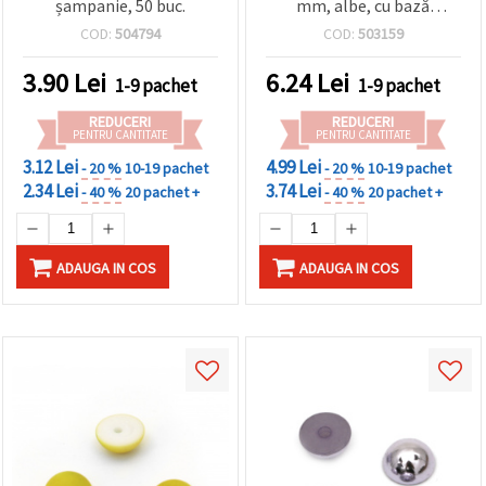
șampanie, 50 buc.
mm, albe, cu bază
făcând clic
pe butonul
metalică argintie, adeziv
COD:
504794
COD:
503159
"Salvați"
termic, 50 buc. — pentru
îmbrăcăminte, nuntă și
3.90
Lei
6.24
Lei
1-9 pachet
1-9 pachet
proiecte DIY
Аcceptati
REDUCERI
REDUCERI
toate!
PENTRU CANTITATE
PENTRU CANTITATE
Setări
3.12 Lei
4.99 Lei
- 20 %
10-19 pachet
- 20 %
10-19 pachet
2.34 Lei
3.74 Lei
- 40 %
20 pachet +
- 40 %
20 pachet +
ADAUGA IN COS
ADAUGA IN COS