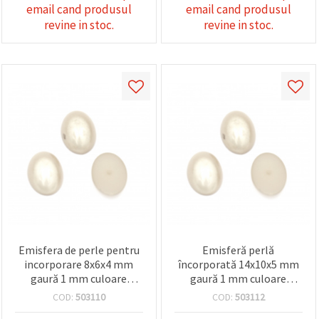
email cand produsul
email cand produsul
revine in stoc.
revine in stoc.
Emisfera de perle pentru
Emisferă perlă
incorporare 8x6x4 mm
încorporată 14x10x5 mm
gaură 1 mm culoare
gaură 1 mm culoare
șampanie - 100 bucăți
șampanie - 20 bucăți
COD:
503110
COD:
503112