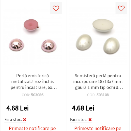
Perlă emisferică
Semisferă perlă pentru
metalizată roz închis
incorporare 18x13x7 mm
pentru încastrare, 6x3
gaură 1 mm tip ochi de
mm, orificiu 1 mm,
pisică gri gri - 10 bucăți
COD:
503086
COD:
503108
decorațiuni craft DIY - 50
buc.
4.68
Lei
4.68
Lei
Fara stoc:
Fara stoc:
Primeste notificare pe
Primeste notificare pe