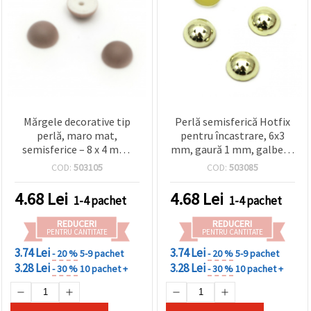
Mărgele decorative tip
Perlă semisferică Hotfix
perlă, maro mat,
pentru încastrare, 6x3
semisferice – 8 x 4 mm,
mm, gaură 1 mm, galben-
gaură 1 mm, set 20 buc.,
verde metalizată, pentru
COD:
503105
COD:
503085
pentru proiecte creative &
decorațiuni DIY și bijuterii
handmade
handmade - 50 bucăți
4.68
Lei
4.68
Lei
1-4 pachet
1-4 pachet
REDUCERI
REDUCERI
PENTRU CANTITATE
PENTRU CANTITATE
3.74 Lei
3.74 Lei
- 20 %
5-9 pachet
- 20 %
5-9 pachet
3.28 Lei
3.28 Lei
- 30 %
10 pachet +
- 30 %
10 pachet +