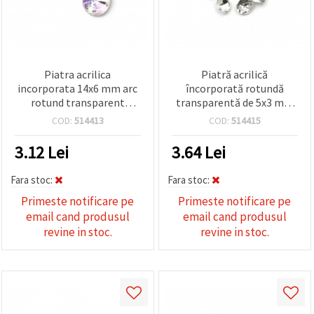
Piatra acrilica
Piatră acrilică
incorporata 14x6 mm arc
încorporată rotundă
rotund transparent
transparentă de 5x3 mm
fatetat -20 bucati
fațetată -100 bucăți
COD:
514413
COD:
514415
3.12
Lei
3.64
Lei
Fara stoc:
Fara stoc:
Primeste notificare pe
Primeste notificare pe
email cand produsul
email cand produsul
revine in stoc.
revine in stoc.