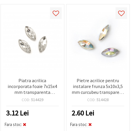
Piatra acrilica
Pietre acrilice pentru
incorporata foaie 7x15x4
instalare frunza 5x10x3,5
mm transparenta
mm curcubeu transparent
fatetata -20 bucati
fațetat -50 bucăți
COD:
514429
COD:
514428
3.12
Lei
2.60
Lei
Fara stoc:
Fara stoc: