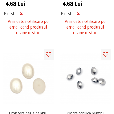
4.68
Lei
4.68
Lei
Fara stoc:
Fara stoc:
Primeste notificare pe
Primeste notificare pe
email cand produsul
email cand produsul
revine in stoc.
revine in stoc.
Emisferă perlă pentru
Piatra acrilica pentru