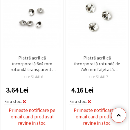
Piatră acrilică
Piatră acrilică
încorporată 6x4 mm
încorporată rotundă de
rotundă transparentă
7x5 mm fațetată
fațetată -50 bucăți
transparentă -50 bucăți
COD:
514416
COD:
514417
3.64
Lei
4.16
Lei
Fara stoc:
Fara stoc:
Primeste notificare pe
Primeste notificare pe
email cand produsul
email cand produsul
revine in stoc.
revine in stoc.