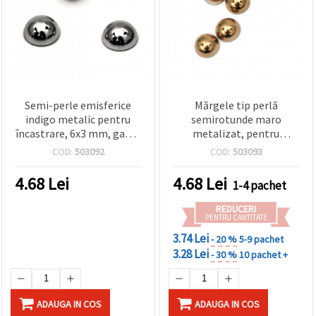
Semi-perle emisferice
Mărgele tip perlă
indigo metalic pentru
semirotunde maro
încastrare, 6x3 mm, gaură
metalizat, pentru
1 mm, set 50 buc
încastrare, 6x3 mm, gaură
COD:
503092
COD:
503093
1 mm - Pachet 50 buc.
4.68
Lei
4.68
Lei
1-4 pachet
REDUCERI
PENTRU CANTITATE
3.74 Lei
- 20 %
5-9 pachet
3.28 Lei
- 30 %
10 pachet +
ADAUGA IN COS
ADAUGA IN COS