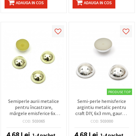
ADAUGA IN COS
ADAUGA IN COS
PRODUSE TOP
Semiperle aurii metalice
Semi-perle hemisferice
pentru încastrare,
argintiu metalic pentru
mărgele emisferice 6x3
craft DIY, 6x3 mm, gaură 1
mm, gaură 1 mm, pentru
mm, 50 buc.
COD:
503065
COD:
503000
hobby & craft DIY – 50 buc.
4.68
Lei
4.68
Lei
1-4 pachet
1-4 pachet