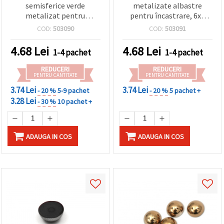
semisferice verde
metalizate albastre
metalizat pentru
pentru încastrare, 6x3
încastrare, 6x3 mm, gaură
mm, gaură 1 mm – 50
COD:
503090
COD:
503091
1 mm – 50 bucăți
bucăți
4.68
Lei
4.68
Lei
1-4 pachet
1-4 pachet
REDUCERI
REDUCERI
PENTRU CANTITATE
PENTRU CANTITATE
3.74 Lei
3.74 Lei
- 20 %
5-9 pachet
- 20 %
5 pachet +
3.28 Lei
- 30 %
10 pachet +
ADAUGA IN COS
ADAUGA IN COS