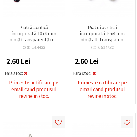
Piatră acrilică
Piatră acrilică
încorporată 10x4 mm
încorporată 10x4 mm
inimă transparentă roșu
inimă alb transparent
întunecat fațetat -20
fațetat -20 bucăți
COD:
514433
COD:
514432
bucăți
2.60
Lei
2.60
Lei
Fara stoc:
Fara stoc:
Primeste notificare pe
Primeste notificare pe
email cand produsul
email cand produsul
revine in stoc.
revine in stoc.