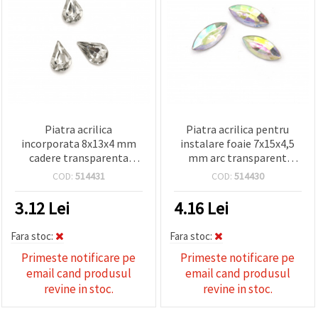
Piatra acrilica
Piatra acrilica pentru
incorporata 8x13x4 mm
instalare foaie 7x15x4,5
cadere transparenta
mm arc transparent
fatetata -20 bucati
fatetat -20 bucati
COD:
514431
COD:
514430
3.12
Lei
4.16
Lei
Fara stoc:
Fara stoc:
Primeste notificare pe
Primeste notificare pe
email cand produsul
email cand produsul
revine in stoc.
revine in stoc.