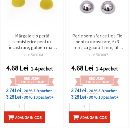
Mărgele tip perlă
Perle semisferice Hot Fix
semisferice pentru
pentru încastrare, 6x3
încastrare, galben mat,
mm, cu gaură 1 mm, lila
8x4 mm, gaură 1 mm – set
metalizat, 50 buc.
COD:
503104
COD:
503087
20 buc.
4.68
Lei
4.68
Lei
1-4 pachet
1-4 pachet
REDUCERI
REDUCERI
PENTRU CANTITATE
PENTRU CANTITATE
3.74 Lei
3.74 Lei
- 20 %
5-9 pachet
- 20 %
5-9 pachet
3.28 Lei
3.28 Lei
- 30 %
10 pachet +
- 30 %
10 pachet +
ADAUGA IN COS
ADAUGA IN COS