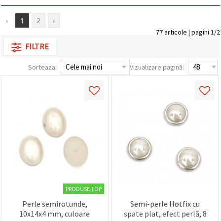
conținut și
reclame
‹
1
2
›
mai
relevante,
77 articole | pagini 1/2
inclusiv cu
FILTRE
ajutorul
partenerilor
noștri de
Sorteaza:
Vizualizare pagină:
analiză și
marketing.
Puteți fi de
acord să
utilizați
toate
cookie -
urile făcând
clic pe
"acceptati
toate!" Sau
să vă
indicați
preferințele
în setări
PRODUSE TOP
selectând
un tip de
Perle semirotunde,
Semi-perle Hotfix cu
cookie -uri
10x14x4 mm, culoare
spate plat, efect perlă, 8
dat și