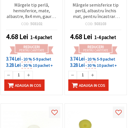
Mărgele tip perlă,
Mărgele semisferice tip
hemisferice, mate,
perlă, albastru închis
albastre, 8x4 mm, gaură 1
mat, pentru încastrare,
mm - 20 bucăți
decorațiuni și craft, 8x4
COD:
503102
COD:
503103
mm, gaură 1 mm – 20
bucăți
4.68
Lei
4.68
Lei
1-4 pachet
1-4 pachet
REDUCERI
REDUCERI
PENTRU CANTITATE
PENTRU CANTITATE
3.74 Lei
3.74 Lei
- 20 %
5-9 pachet
- 20 %
5-9 pachet
3.28 Lei
3.28 Lei
- 30 %
10 pachet +
- 30 %
10 pachet +
ADAUGA IN COS
ADAUGA IN COS