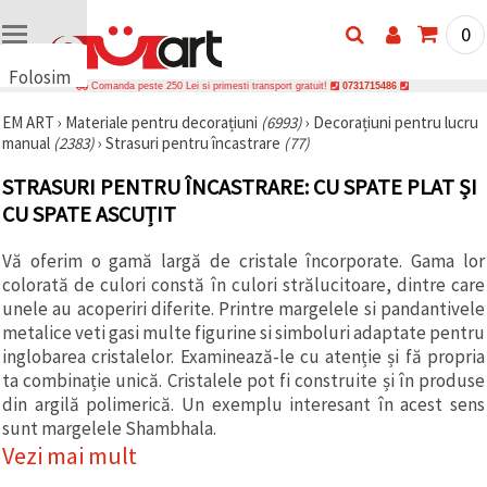
0
Folosim
Comanda peste 250 Lei si primesti transport gratuit!
0731715486
cookie-
EM ART
›
Materiale pentru decorațiuni
(6993)
›
Decorațiuni pentru lucru
uri
manual
(2383)
›
Strasuri pentru încastrare
(77)
🍪 Folosim
cookie-uri
STRASURI PENTRU ÎNCASTRARE: CU SPATE PLAT ȘI
și
tehnologii
CU SPATE ASCUȚIT
similare
pentru a
Vă oferim o gamă largă de cristale încorporate. Gama lor
asigura
funcționarea
colorată de culori constă în culori strălucitoare, dintre care
corectă a
unele au acoperiri diferite. Printre margelele si pandantivele
site-ului,
pentru a vă
metalice veti gasi multe figurine si simboluri adaptate pentru
îmbunătăți
inglobarea cristalelor. Examinează-le cu atenție și fă propria
experiența
ta combinație unică. Cristalele pot fi construite și în produse
și, cu
acordul
din argilă polimerică. Un exemplu interesant în acest sens
dumneavoastră,
sunt margelele Shambhala.
pentru a
Vezi mai mult
analiza
traficul și a
afișa