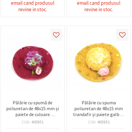
email cand produsul
email cand produsul
revine in stoc.
revine in stoc.
Pălărie cu spumă de
Pălărie cu spuma
poliuretan de 48x15 mm și
poliuretan de 48x15 mm
paiete de culoare
trandafir și paiete galben
ciclamină -2 bucăți
-2 bucăți
COD:
405851
COD:
405852