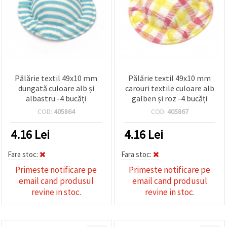
Pălărie textil 49x10 mm
Pălărie textil 49x10 mm
dungată culoare alb și
carouri textile culoare alb
albastru -4 bucăți
galben și roz -4 bucăți
COD:
405864
COD:
405867
4.16
Lei
4.16
Lei
Fara stoc:
Fara stoc:
Primeste notificare pe
Primeste notificare pe
email cand produsul
email cand produsul
revine in stoc.
revine in stoc.