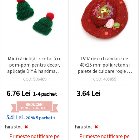
Mini căciuliță tricotată cu
Pălărie cu trandafir de
pom‑pom pentru decor,
48x15 mm poliuretan si
aplicație DIY & handmade,
paiete de culoare roșie -2
verde & roșu, 35x45 mm –
bucăți
COD:
506469
COD:
405855
set 5 buc.
6.76
Lei
3.64
Lei
1-4 pachet
REDUCERI
PENTRU CANTITATE
5.41 Lei
- 20 %
5 pachet +
Fara stoc:
Fara stoc:
Primeste notificare pe
Primeste notificare pe