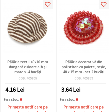
Pălărie textil 49x10 mm
Pălărie decorativă din
dungată culoare alb și
polistiren cu paiete, roșie,
maron -4 bucăți
48 x 15 mm - set 2 bucăți
COD:
405865
COD:
405859
4.16
Lei
3.64
Lei
Fara stoc:
Fara stoc:
Primeste notificare pe
Primeste notificare pe