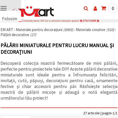
0
Folosim
Comanda peste 250 Lei si primesti transport gratuit!
0731715486
cookie-
EM ART
›
Materiale pentru decorațiuni
(6993)
›
Materiale creative
(510)
›
uri
Pălării decorative
(27)
🍪 Folosim
cookie-uri
PĂLĂRII MINIATURALE PENTRU LUCRU MANUAL ȘI
și
tehnologii
DECORAȚIUNI
similare
pentru a
Descoperă colecția noastră fermecătoare de mini pălării,
asigura
funcționarea
perfecte pentru proiectele tale DIY! Aceste pălării decorative
corectă a
miniaturale sunt ideale pentru a înfrumuseța felicitări,
site-ului,
pentru a vă
invitații, cutii, păpuși, decorațiuni pentru casă, ornamente
îmbunătăți
festive și chiar accesorii pentru păr. Răsfoiește selecția
experiența
noastră de pălării micuțe și adaugă o notă elegantă
și, cu
acordul
următorului tău proiect!
dumneavoastră,
pentru a
analiza
27 articole | pagini 1/1
traficul și a
afișa