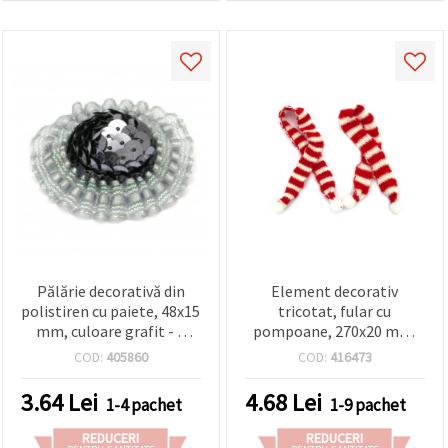
Pălărie decorativă din
Element decorativ
polistiren cu paiete, 48x15
tricotat, fular cu
mm, culoare grafit - 2
pompoane, 270x20 mm,
bucăți
alb și roșu - set de 2
COD:
405860
COD:
416473
3.64
Lei
4.68
Lei
1-4 pachet
1-9 pachet
REDUCERI
REDUCERI