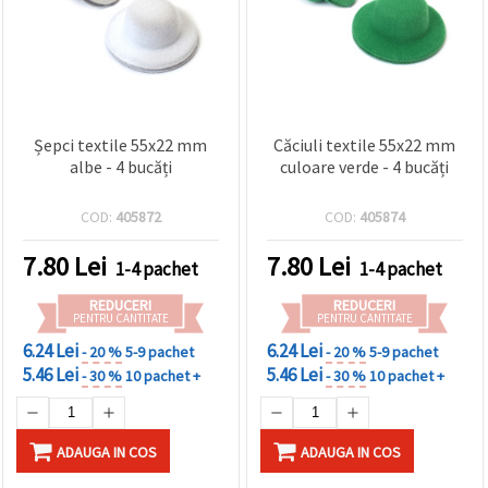
Șepci textile 55x22 mm
Căciuli textile 55x22 mm
albe - 4 bucăți
culoare verde - 4 bucăți
COD:
405872
COD:
405874
7.80
Lei
7.80
Lei
1-4 pachet
1-4 pachet
REDUCERI
REDUCERI
PENTRU CANTITATE
PENTRU CANTITATE
6.24 Lei
6.24 Lei
- 20 %
5-9 pachet
- 20 %
5-9 pachet
5.46 Lei
5.46 Lei
- 30 %
10 pachet +
- 30 %
10 pachet +
ADAUGA IN COS
ADAUGA IN COS