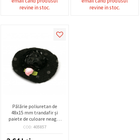
email cand produsul
email cand produsul
revine in stoc.
revine in stoc.
Pălărie poliuretan de
48x15 mm trandafir și
paiete de culoare neagră
-2 bucăți
COD:
405857