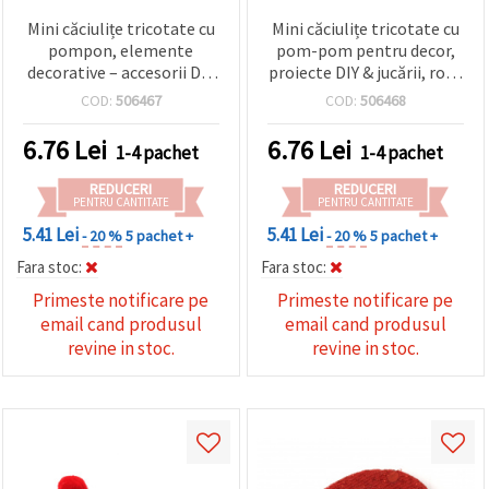
Mini căciulițe tricotate cu
Mini căciulițe tricotate cu
pompon, elemente
pom-pom pentru decor,
decorative – accesorii DIY
proiecte DIY & jucării, roșu
pentru hobby și craft,
și alb, 35x45 mm - set 5
COD:
506467
COD:
506468
35x45 mm, culori: alb,
bucăți
roșu, set 5 buc.
6.76
Lei
6.76
Lei
1-4 pachet
1-4 pachet
REDUCERI
REDUCERI
PENTRU CANTITATE
PENTRU CANTITATE
5.41 Lei
5.41 Lei
- 20 %
5 pachet +
- 20 %
5 pachet +
Fara stoc:
Fara stoc:
Primeste notificare pe
Primeste notificare pe
email cand produsul
email cand produsul
revine in stoc.
revine in stoc.