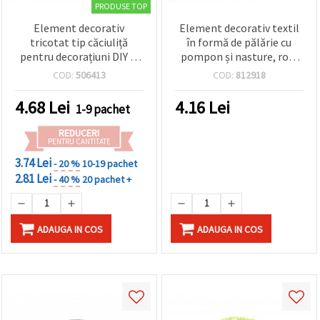
PRODUSE TOP
Element decorativ
Element decorativ textil
tricotat tip căciuliță
în formă de pălărie cu
pentru decorațiuni DIY și
pompon și nasture, roz,
hobby, 35x30 mm, roșu –
40x25 mm - 2 bucăți
COD:
506413
COD:
812918
set 5 bucăți
4.68
Lei
4.16
Lei
1-9 pachet
REDUCERI
PENTRU CANTITATE
3.74 Lei
- 20 %
10-19 pachet
2.81 Lei
- 40 %
20 pachet +
ADAUGA IN COS
ADAUGA IN COS