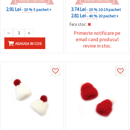
PENTRU CANTITATE
PENTRU CANTITATE
2.91 Lei
3.74 Lei
- 20 %
5 pachet +
- 20 %
10-19 pachet
2.81 Lei
- 40 %
20 pachet +
Fara stoc:
Primeste notificare pe
email cand produsul
ADAUGA IN COS
revine in stoc.