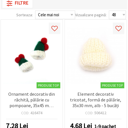
FILTRE
conținut și
reclame
mai
Sorteaza:
Vizualizare pagină:
relevante,
inclusiv cu
ajutorul
partenerilor
noștri de
analiză și
marketing.
Puteți fi de
acord să
utilizați
toate
cookie -
urile făcând
clic pe
"acceptati
PRODUSE TOP
PRODUSE TOP
toate!" Sau
să vă
Ornament decorativ din
Element decorativ
indicați
răchită, pălărie cu
tricotat, formă de pălărie,
preferințele
pompoane, 35x45 mm,
35x30 mm, alb - 5 bucăți
în setări
alb, verde, roșu – set de 5
selectând
COD:
416474
COD:
506412
un tip de
bucăți
cookie -uri
7.28
Lei
4.68
Lei
dat și
1-9 pachet