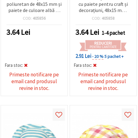
poliuretan de 48x15 mm și
cu paiete pentru craft și
paiete de culoare albă -2
decorațiuni, 48x15 mm,
bucăți
set 2 bucăți
COD:
405856
COD:
405858
3.64
Lei
3.64
Lei
1-4 pachet
REDUCERI
PENTRU CANTITATE
2.91 Lei
- 20 %
5 pachet +
Fara stoc:
Fara stoc:
Primeste notificare pe
Primeste notificare pe
email cand produsul
email cand produsul
revine in stoc.
revine in stoc.