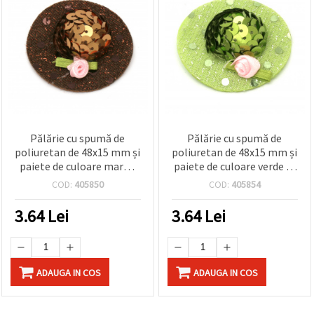
Pălărie cu spumă de
Pălărie cu spumă de
poliuretan de 48x15 mm și
poliuretan de 48x15 mm și
paiete de culoare maron
paiete de culoare verde -2
-2 bucăți
bucăți
COD:
405850
COD:
405854
3.64
Lei
3.64
Lei
ADAUGA IN COS
ADAUGA IN COS