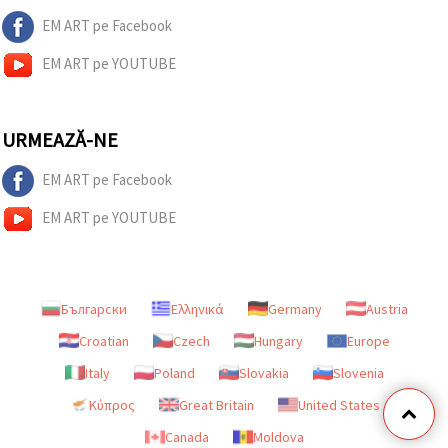
EM ART pe Facebook
EM ART pe YOUTUBE
URMEAZĂ-NE
EM ART pe Facebook
EM ART pe YOUTUBE
Български
Ελληνικά
Germany
Austria
Croatian
Czech
Hungary
Europe
Italy
Poland
Slovakia
Slovenia
Κύπρος
Great Britain
United States
Canada
Moldova