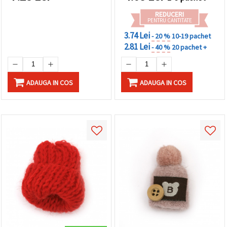
făcând clic
pe butonul
REDUCERI
"Salvați"
PENTRU CANTITATE
3.74 Lei
- 20 %
10-19 pachet
2.81 Lei
Аcceptati
- 40 %
20 pachet +
toate!
Setări
ADAUGA IN COS
ADAUGA IN COS