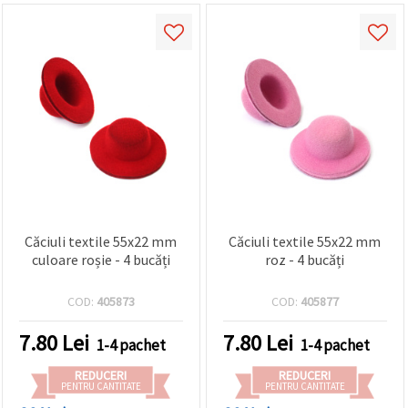
Căciuli textile 55x22 mm
Căciuli textile 55x22 mm
culoare roșie - 4 bucăți
roz - 4 bucăți
COD:
405873
COD:
405877
7.80
Lei
7.80
Lei
1-4 pachet
1-4 pachet
REDUCERI
REDUCERI
PENTRU CANTITATE
PENTRU CANTITATE