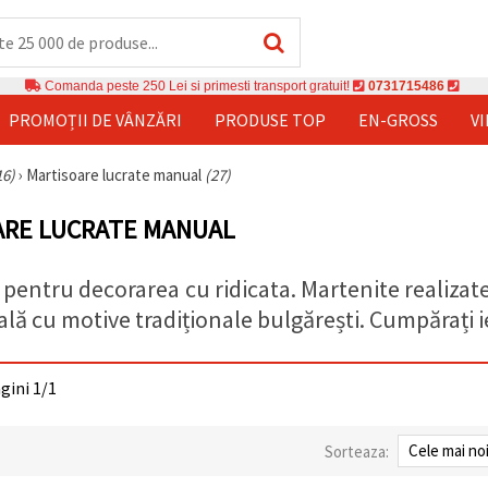
Comanda peste 250 Lei si primesti transport gratuit!
0731715486
PROMOȚII DE VÂNZĂRI
PRODUSE TOP
EN-GROSS
V
16)
›
Martisoare lucrate manual
(27)
ARE LUCRATE MANUAL
 pentru decorarea cu ridicata. Martenite realiza
lă cu motive tradiționale bulgărești. Cumpărați ief
agini 1/1
Sorteaza: