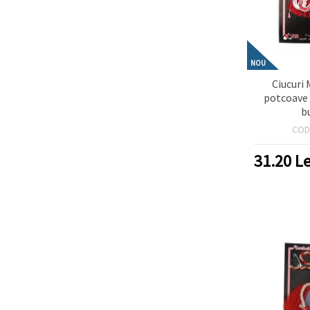
NOU
Ciucuri M
potcoave 
b
COD
31.20
Le