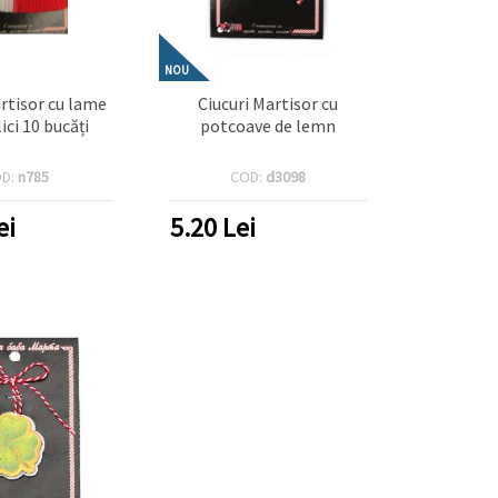
NOU
artisor cu lame
Ciucuri Martisor cu
ici 10 bucăți
potcoave de lemn
D:
n785
COD:
d3098
ei
5.20
Lei