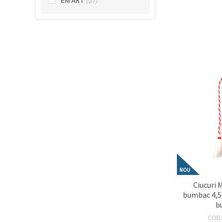
EM ART
(27)
făcând clic
pe butonul
"Salvați"
Аcceptati
toate!
Setări
NOU
Ciucuri Ma
bumbac 4,5
b
COD