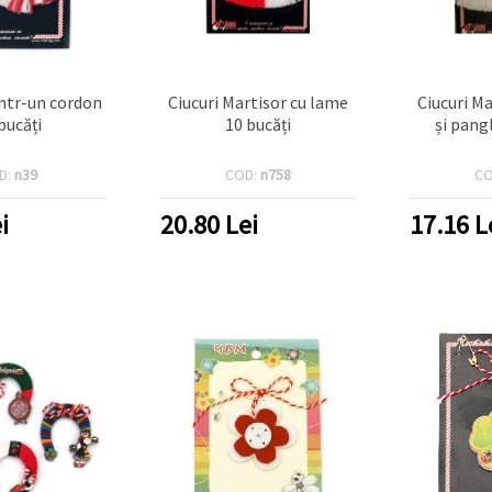
intr-un cordon
Ciucuri Martisor cu lame
Ciucuri M
bucăți
10 bucăți
și pangl
D:
n39
COD:
n758
CO
i
20.80
Lei
17.16
L