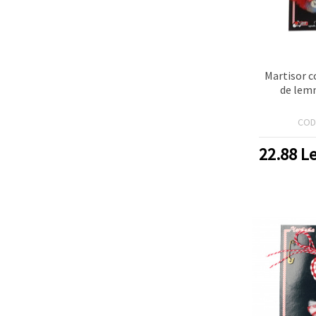
Martisor co
de lemn
COD
22.88
Le