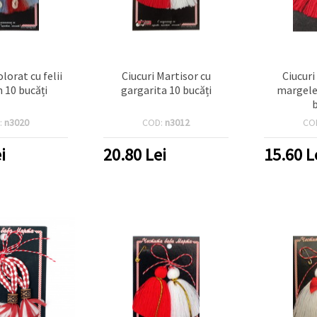
lorat cu felii
Ciucuri Martisor cu
Ciucuri
 10 bucăți
gargarita 10 bucăți
margele
:
n3020
COD:
n3012
CO
i
20.80
Lei
15.60
L