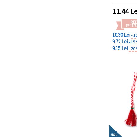
11.44
Le
RE
PENTRU
10.30 Lei
- 1
9.72 Lei
- 15
9.15 Lei
- 20
NOU