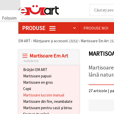
Folosim
cookie-
PRODUSE
PRODUSE NOI
uri
🍪 Folosim
cookie-uri
EM ART
›
Mărţişoare și accesorii
(3151)
›
Martisoare Em Art
(5
și
tehnologii
MARTISO
similare
Martisoare Em Art
pentru a
asigura
Inchide tot
funcționarea
Martisoare
corectă a
Brățări EM ART
site-ului,
lână natura
Martisoare papusi
pentru a vă
îmbunătăți
Martisoare en gros
experiența
Copii
și, cu
27 articole | p
acordul
Martisoare lucrate manual
dumneavoastră,
Martisoare din fire, neambalate
pentru a
analiza
Martisoare pentru casă și birou
traficul și a
afișa