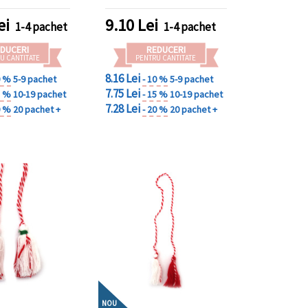
ei
9.10
Lei
1-4 pachet
1-4 pachet
DUCERI
REDUCERI
U CANTITATE
PENTRU CANTITATE
8.16 Lei
0 %
5-9 pachet
- 10 %
5-9 pachet
7.75 Lei
5 %
10-19 pachet
- 15 %
10-19 pachet
7.28 Lei
0 %
20 pachet +
- 20 %
20 pachet +
NOU