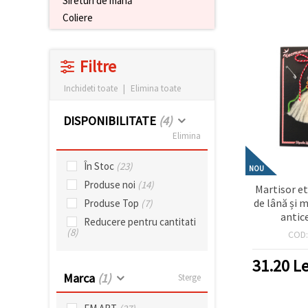
Sireturi de mână
conținut și
Coliere
reclame
mai
relevante,
inclusiv cu
Filtre
ajutorul
partenerilor
noștri de
Inchideti toate
|
Elimina toate
analiză și
marketing.
DISPONIBILITATE
(4)
Puteți fi de
Elimina
acord să
utilizați
toate
În Stoc
(23)
NOU
cookie -
urile făcând
Produse noi
(14)
Martisor et
clic pe
de lână și 
Produse Top
(7)
"acceptati
toate!" Sau
antice
Reducere pentru cantitati
să vă
(8)
COD
indicați
preferințele
în setări
31.20
Le
selectând
Marca
(1)
Sterge
un tip de
cookie -uri
dat și