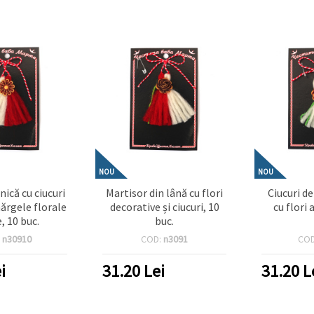
NOU
NOU
nică cu ciucuri
Martisor din lână cu flori
Ciucuri d
mărgele florale
decorative și ciucuri, 10
cu flori 
, 10 buc.
buc.
:
n30910
COD:
n3091
CO
i
31.20
Lei
31.20
L