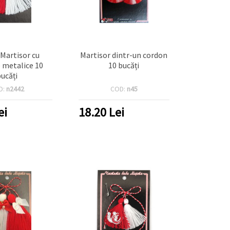
 Martisor cu
Martisor dintr-un cordon
 metalice 10
10 bucăți
bucăți
D:
n2442
COD:
n45
ei
18.20
Lei