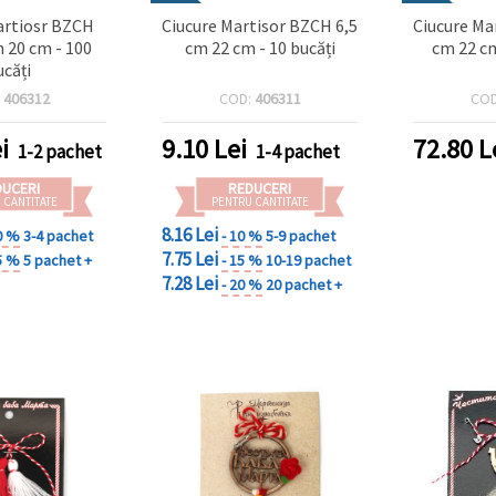
artiosr BZCH
Ciucure Martisor BZCH 6,5
Ciucure Ma
m 20 cm - 100
cm 22 cm - 10 bucăți
cm 22 cm
ucăți
:
406312
COD:
406311
CO
i
9.10
Lei
72.80
L
1-2 pachet
1-4 pachet
DUCERI
REDUCERI
 CANTITATE
PENTRU CANTITATE
8.16 Lei
0 %
3-4 pachet
- 10 %
5-9 pachet
7.75 Lei
5 %
5 pachet +
- 15 %
10-19 pachet
7.28 Lei
- 20 %
20 pachet +