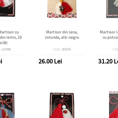
artisor cu
Martisor din lana,
Martisor 
din lemn, 10
rotunda, alb-negru
cu potco
ucăți
:
n3098
COD:
d5556
CO
i
26.00
Lei
31.20
L