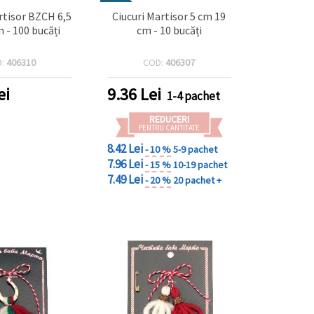
rtisor BZCH 6,5
Ciucuri Martisor 5 cm 19
 - 100 bucăți
cm - 10 bucăți
D:
406310
COD:
406307
ei
9.36
Lei
1-4 pachet
REDUCERI
PENTRU CANTITATE
8.42 Lei
- 10 %
5-9 pachet
7.96 Lei
- 15 %
10-19 pachet
7.49 Lei
- 20 %
20 pachet +