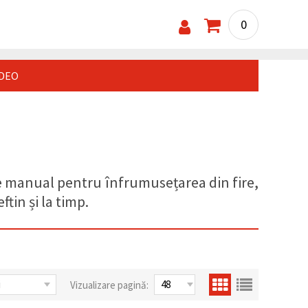
0
IDEO
te manual pentru înfrumusețarea din fire,
tin și la timp.
Vizualizare pagină: