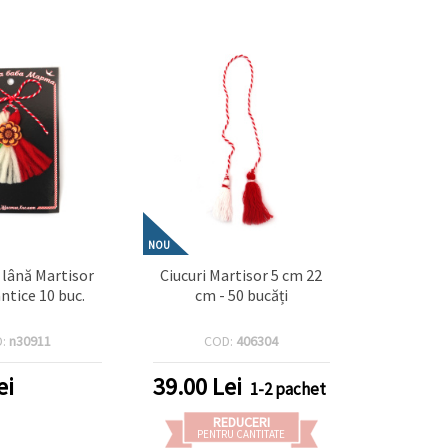
NOU
e lână Martisor
Ciucuri Martisor 5 cm 22
antice 10 buc.
cm - 50 bucăți
D:
n30911
COD:
406304
ei
39.00
Lei
1-2 pachet
REDUCERI
PENTRU CANTITATE