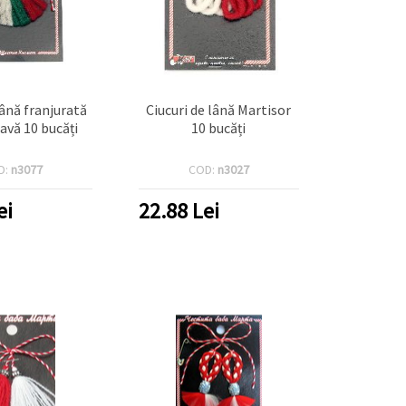
lână franjurată
Ciucuri de lână Martisor
avă 10 bucăți
10 bucăți
D:
n3077
COD:
n3027
ei
22.88
Lei