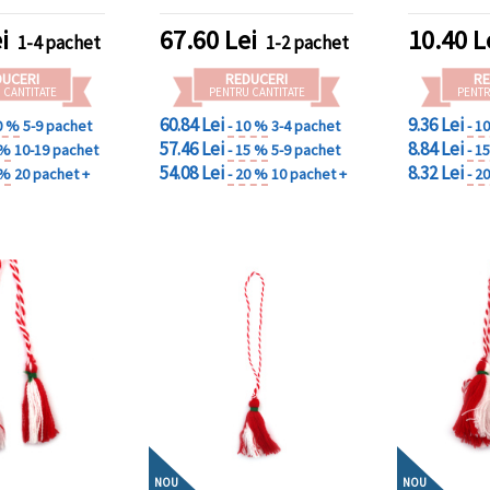
i
67.60
Lei
10.40
L
1-4 pachet
1-2 pachet
DUCERI
REDUCERI
RE
 CANTITATE
PENTRU CANTITATE
PENTR
60.84 Lei
9.36 Lei
0 %
5-9 pachet
- 10 %
3-4 pachet
- 1
57.46 Lei
8.84 Lei
 %
10-19 pachet
- 15 %
5-9 pachet
- 1
54.08 Lei
8.32 Lei
 %
20 pachet +
- 20 %
10 pachet +
- 2
NOU
NOU