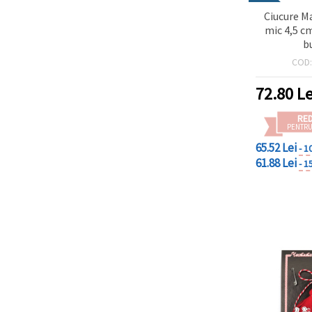
Ciucure M
mic 4,5 c
b
COD
72.80
Le
RE
PENTRU
65.52 Lei
- 1
61.88 Lei
- 1