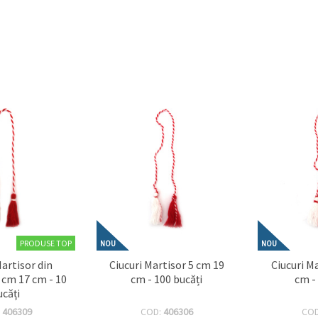
PRODUSE TOP
NOU
NOU
rtisor din
Ciucuri Martisor 5 cm 19
Ciucuri M
 cm 17 cm - 10
cm - 100 bucăți
cm -
ucăți
:
406309
COD:
406306
CO