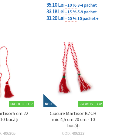
35.10 Lei
- 10 %
3-4 pachet
33.18 Lei
- 15 %
5-9 pachet
31.20 Lei
- 20 %
10 pachet +
PRODUSE TOP
PRODUSE TOP
NOU
artisor5 cm 22
Ciucure Martisor BZCH
 10 bucăți
mic 4,5 cm 20 cm - 10
bucăți
D:
406305
COD:
406313