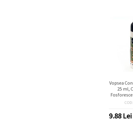
Vopsea Con
25 ml, 
Fosforesce
the-Dark)
COD
Vârf Fin p
Suprafețe
9.88
Lei