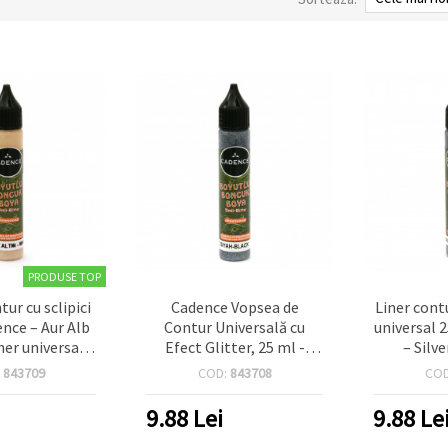
PRODUSE TOP
ur cu sclipici
Cadence Vopsea de
Liner contu
ence – Aur Alb
Contur Universală cu
universal 
ner universal
Efect Glitter, 25 ml -
– Silv
rafețe pentru
Negru 472, Liner 3D
(argin
:
843709
COD:
843708
CO
raft
Dimensional pentru
dimensi
contur decorativ și
relief mul
9.88
Lei
9.88
Le
proiecte hobby și craft pe
diverse suprafețe