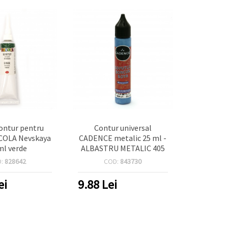
ontur pentru
Contur universal
ECOLA Nevskaya
CADENCE metalic 25 ml -
ml verde
ALBASTRU METALIC 405
D:
828642
COD:
843730
ei
9.88
Lei