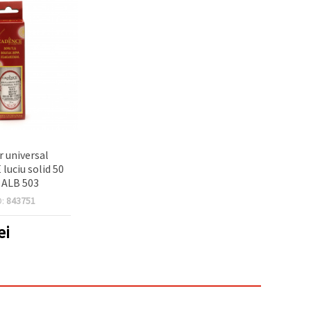
 universal
uciu solid 50
 ALB 503
D:
843751
ei