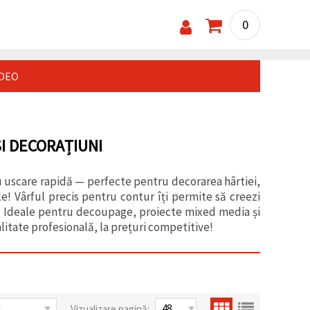
0
IDEO
I DECORAȚIUNI
cu uscare rapidă — perfecte pentru decorarea hârtiei,
ele! Vârful precis pentru contur îți permite să creezi
nii. Ideale pentru decoupage, proiecte mixed media și
litate profesională, la prețuri competitive!
Vizualizare pagină: