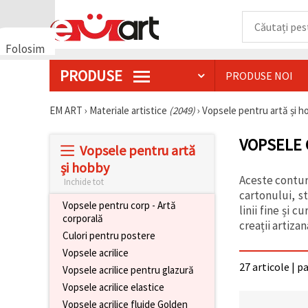
Folosim
cookie-
PRODUSE
PRODUSE NOI
uri
🍪 Folosim
cookie-uri
EM ART
›
Materiale artistice
(2049)
›
Vopsele pentru artă și 
și
tehnologii
VOPSELE 
similare
Vopsele pentru artă
pentru a
asigura
și hobby
funcționarea
Aceste contur
Inchide tot
corectă a
cartonului, st
site-ului,
Vopsele pentru corp - Artă
pentru a vă
linii fine și
corporală
îmbunătăți
creații artiza
experiența
Culori pentru postere
și, cu
Vopsele acrilice
acordul
dumneavoastră,
27 articole | p
Vopsele acrilice pentru glazură
pentru a
analiza
Vopsele acrilice elastice
traficul și a
Vopsele acrilice fluide Golden
afișa