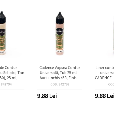
 de Contur
Cadence Vopsea Contur
Liner contu
u Sclipici, Ton
Universală, Tub 25 ml –
univers
50), 25 ml,
Auriu Închis 463, Finisaj
CADENCE – 
E - Liner
Metalic cu Sclipici, Vopsea
dim
:
842794
COD:
842793
CO
al 3D pentru
Dimensională
multi‑sup
aft, Textile/
Multisuprafață pentru
hobby și 
9.88
Lei
9.88
Le
și Bijuterii,
Hobby, Handmade & DIY
lemn, tex
ipitor Texturat
(Ton Auriu, nu Aur Real)