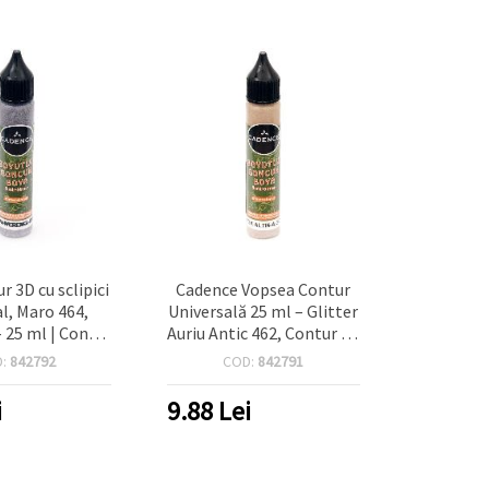
r 3D cu sclipici
Cadence Vopsea Contur
al, Maro 464,
Universală 25 ml – Glitter
25 ml | Contur
Auriu Antic 462, Contur 3D
ensional
auriu pentru hobby &
D:
842792
COD:
842791
rafață pentru
craft, textile, lemn și
craft, sticlă,
sticlă
i
9.88
Lei
tile și hârtie