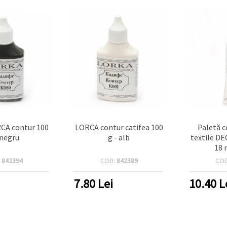
RCA contur 100
LORCA contur catifea 100
Paletă c
 negru
g - alb
textile D
18 
:
842394
COD:
842389
CO
7.80
Lei
10.40
L