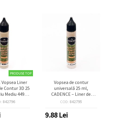
PRODUSE TOP
Vopsea Liner
Vopsea de contur
de Contur 3D 25
universală 25 ml,
riu Mediu 449
CADENCE – Liner de
ticlă, textile,
contur 3D cu glitter
D:
842796
COD:
842795
tie și proiecte
Auriu‑Curcubeu (ton
bby & craft)
auriu) pentru hobby &
i
9.88
Lei
decor pe suprafețe
multiple (hârtie, lemn,
sticlă, pânză) – 457