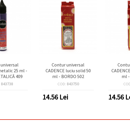
 universal
Contur universal
Contur
talic 25 ml -
CADENCE luciu solid 50
CADENCE l
TALICĂ 409
ml - BORDO 502
ml -
:
843738
COD:
843750
CO
14.56
Lei
14.56
L