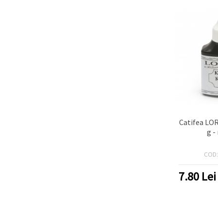
Catifea LO
g -
COD
7.80
Lei