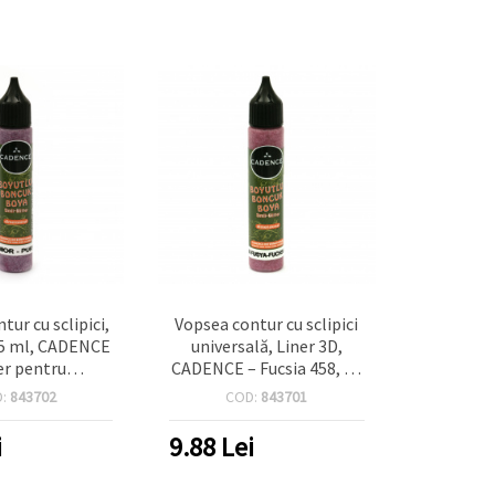
tur cu sclipici,
Vopsea contur cu sclipici
25 ml, CADENCE
universală, Liner 3D,
ner pentru
CADENCE – Fucsia 458, 25
aft: textile,
ml | Contur dimensional
D:
843702
COD:
843701
lemn și hârtie
multisuprafață pentru
hobby, handmade și DIY
i
9.88
Lei