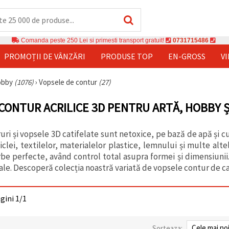
Comanda peste 250 Lei si primesti transport gratuit!
0731715486
PROMOȚII DE VÂNZĂRI
PRODUSE TOP
EN-GROSS
V
hobby
(1076)
›
Vopsele de contur
(27)
CONTUR ACRILICE 3D PENTRU ARTĂ, HOBBY Ș
uri și vopsele 3D catifelate sunt netoxice, pe bază de apă și 
iclei, textilelor, materialelor plastice, lemnului și multe alt
 curbe perfecte, având control total asupra formei și dimensiu
nale. Descoperă colecția noastră variată de vopsele contur de ca
agini 1/1
Sorteaza: