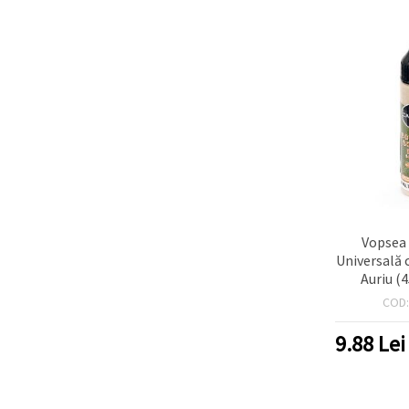
Vopsea
Universală c
Auriu (4
CADENC
COD
Dimension
Hobby & Cr
9.88
Lei
Țesături 
Finisaj Scl