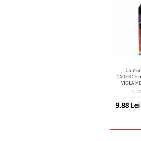
Contur
CADENCE me
VIOLA ME
COD
9.88
Lei