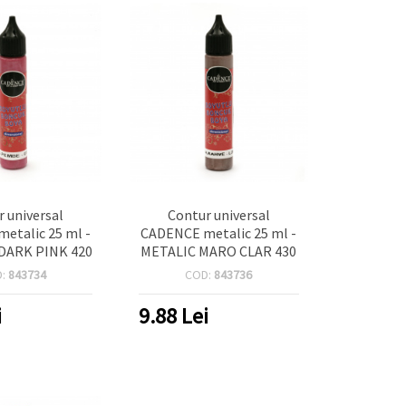
 universal
Contur universal
etalic 25 ml -
CADENCE metalic 25 ml -
DARK PINK 420
METALIC MARO CLAR 430
D:
843734
COD:
843736
i
9.88
Lei