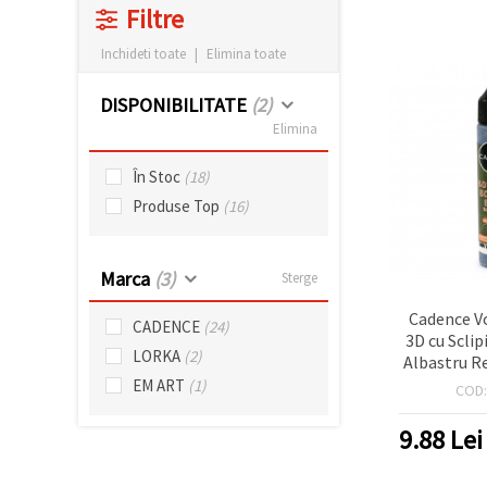
făcând clic
Filtre
pe butonul
"Salvați"
Inchideti toate
|
Elimina toate
Аcceptati
DISPONIBILITATE
(2)
toate!
Elimina
Setări
În Stoc
(18)
Produse Top
(16)
Marca
(3)
Sterge
Cadence V
CADENCE
(24)
3D cu Sclip
LORKA
(2)
Albastru Re
ml Liner
EM ART
(1)
COD
Multi‑Sup
Hobby & Cr
9.88
Lei
Sticlă, L