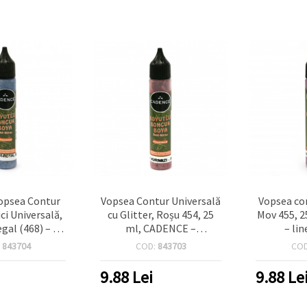
opsea Contur
Vopsea Contur Universală
Vopsea con
ici Universală,
cu Glitter, Roșu 454, 25
Mov 455, 
gal (468) – 25
ml, CADENCE –
– li
 Dimensional
Liner/Outliner 3D
hobby/cr
:
843704
COD:
843703
CO
rafață pentru
Dimensional pentru
sticlă, 
aft, Textile,
Hobby & Craft, Sticlă,
9.88
Lei
9.88
Le
emn și Hârtie
Textile, Lemn și Hârtie
(Sclipire Crimson)