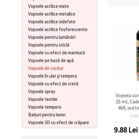
conținut și
Vopsele acrilice mate
reclame
Vopsele acrilice metalice
mai
relevante,
Vopsele acrilice sidefate
inclusiv cu
Vopsele acrilice fosforescente
ajutorul
partenerilor
Vopsele pentru lumânări
noștri de
analiză și
Vopsele pentru sticlă
marketing.
Vopsele cu efect de marmură
Puteți fi de
Vopsele pe bază de apă
acord să
utilizați
Vopsele de contur
toate
Vopsele în ulei și tempera
cookie -
urile făcând
Vopsele cu efect de cretă
clic pe
Vopsele spray
"acceptati
Vopsea cont
toate!" Sau
Vopsele textile
25 ml, Cad
să vă
indicați
Vopsele tempera
469, outli
preferințele
multi-sup
Baițuri pentru lemn
COD
în setări
c
selectând
Vopsele 3D cu efect de crăpare
un tip de
9.88
Lei
cookie -uri
dat și