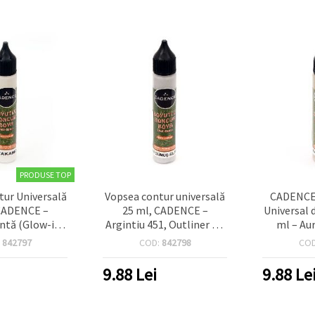
PRODUSE TOP
tur Universală
Vopsea contur universală
CADENCE 
CADENCE –
25 ml, CADENCE –
Universal 
ntă (Glow-in-
Argintiu 451, Outliner 3D
ml – Au
, Liner 3D cu
pentru Hobby & Craft,
(pentru s
:
842797
COD:
842798
CO
entru Multiple
detalii pe sticlă, lemn,
lemn, hâr
, Culoare 461
hârtie și textile
DIY/ho
9.88
Lei
9.88
Le