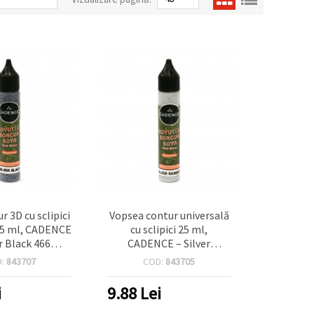
r 3D cu sclipici
Vopsea contur universală
25 ml, CADENCE
cu sclipici 25 ml,
er Black 466
CADENCE – Silver
tiu), vopsea
Rainbow 459 (Argintiu) |
D:
843707
COD:
843705
onală pentru
Contur dimensional 3D
tisuprafață DIY
pentru artă, hobby &
i
9.88
Lei
craft, textile, sticlă,
hârtie