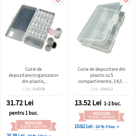
Cutie de
Cutie de depozitare din
depozitare/organizator
plastic cu 5
din plastic,
compartimente, 14,5 x
multifuncțională,
10,5 x 3,4 cm
COD:
304308
COD:
304313
19x8.5x3.5 cm, cu 5
recipiente cilindrice
31.72
Lei
13.52
Lei
1-2 buc.
(fiecare 3x7.8 cm, 5
compartimente) –
pentru 1 buc.
REDUCERI
perfectă pentru mărgele,
PENTRU CANTITATE
REDUCERI
accesorii pentru bijuterii
10.82 Lei
- 20 %
3 buc. +
PENTRU CANTITATE
și materiale DIY/craft
25.38 Lei
- 20 %
2 buc. +