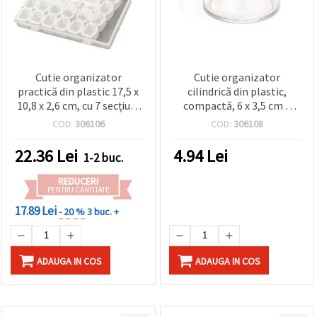
Cutie organizator
Cutie organizator
practică din plastic 17,5 x
cilindrică din plastic,
10,8 x 2,6 cm, cu 7 secțiuni
compactă, 6 x 3,5 cm –
detașabile (4
pentru mărgele, accesorii
COD:
306106
COD:
306108
compartimente fiecare) –
de bijuterii și materiale
ideală pentru mărgele,
DIY/craft
22.36
Lei
4.94
Lei
1-2 buc.
bijuterii și accesorii DIY
REDUCERI
PENTRU CANTITATE
17.89 Lei
- 20 %
3 buc. +
ADAUGA IN COS
ADAUGA IN COS