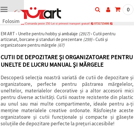
0
Folosim
Comanda peste 250 Lei si primesti transport gratuit!
0731715486
cookie-
EM ART
›
Unelte pentru hobby și ambalaje
(2917)
›
Cutii pentru
uri
artizanat, borcane și standuri de prezentare
(259)
›
Cutii și
🍪 Folosim
organizatoare pentru mărgele
(67)
cookie-uri
și
CUTII DE DEPOZITARE ȘI ORGANIZATOARE PENTRU
tehnologii
similare
UNELTE DE LUCRU MANUAL ȘI MĂRGELE
pentru a
asigura
funcționarea
Descoperă selecția noastră variată de cutii de depozitare și
corectă a
organizatoare, perfecte pentru păstrarea mărgelelor,
site-ului,
uneltelor, materialelor decorative și a altor accesorii mici
pentru a vă
îmbunătăți
pentru diverse activități. Cutii noastre rezistente din plastic
experiența
au unul sau mai multe compartimente, ideale pentru a-ți
și, cu
menține materialele creative ordonate. Răsfoiește aceste
acordul
dumneavoastră,
organizatoare și cutii funcționale și compacte și găsește
pentru a
soluțiile de depozitare perfecte la prețuri accesibile!
analiza
traficul și a
afișa