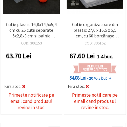
Cutie plastic 16,8x14,5x5,4
Cutie organizatoare din
cm cu 26 cutii separate
plastic 27,6 x 16,5 x 5,5
5x2,8x3 cm si palnie
cm, cu 60 borcănașe
pliabila din silicon
individuale 4,7 x 2,4 cm
COD:
306153
COD:
306162
pentru mărgele și
accesorii craft
63.70
Lei
67.60
Lei
1-4 buc.
REDUCERI
PENTRU CANTITATE
54.08 Lei
- 20 %
5 buc. +
Fara stoc:
Fara stoc:
Primeste notificare pe
Primeste notificare pe
email cand produsul
email cand produsul
revine in stoc.
revine in stoc.