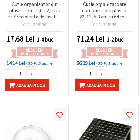
Cutie organizator din
Cutie organizatoare
plastic 17 x 10,6 x 2,6 cm
compactă din plastic
cu 7 recipiente detașabile
22x13x5,3 cm cu 64 mini
10 x 2,4 x 2,1 cm, fiecare cu
compartimente –
COD:
306136
COD:
306135
4 compartimente și
perfectă pentru mărgele,
capace individuale
accesorii pentru bijuterii
17.68
Lei
71.24
Lei
1-4 buc.
1-2 buc.
și proiecte DIY, hobby &
handmade
REDUCERI
REDUCERI
PENTRU CANTITATE
PENTRU CANTITATE
14.14 Lei
56.99 Lei
- 20 %
5 buc. +
- 20 %
3 buc. +
ADAUGA IN COS
ADAUGA IN COS