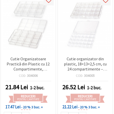
Cutie Organizatoare
Cutie organizator din
Practică din Plastic cu 12
plastic, 18×13×2,5 cm, cu
Compartimente,
24 compartimente –
23x15x3.5 cm – Ideală
pentru hobby & craft,
COD:
304006
COD:
304005
pentru Mărgele,
mărgele și accesorii DIY
Componente pentru
21.84
Lei
26.52
Lei
1-2 buc.
1-2 buc.
Bijuterii și Materiale
pentru DIY și Craft
REDUCERI
REDUCERI
PENTRU CANTITATE
PENTRU CANTITATE
17.47 Lei
21.22 Lei
- 20 %
3 buc. +
- 20 %
3 buc. +