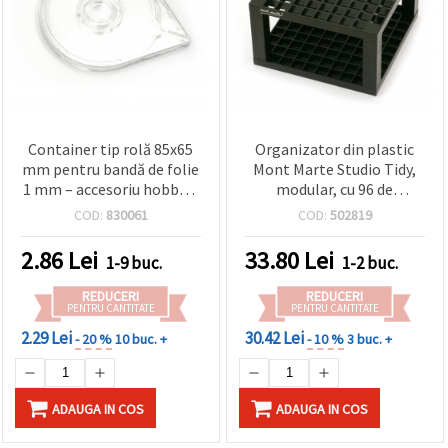
Container tip rolă 85x65
Organizator din plastic
mm pentru bandă de folie
Mont Marte Studio Tidy,
1 mm – accesoriu hobby &
modular, cu 96 de
craft DIY
compartimente, 14,6 x 8,7
COD:
830061
COD:
502819
cm, negru – 1 bucată
2.86
Lei
33.80
Lei
1-9 buc.
1-2 buc.
REDUCERI
REDUCERI
PENTRU CANTITATE
PENTRU CANTITATE
2.29 Lei
30.42 Lei
- 20 %
10 buc. +
- 10 %
3 buc. +
ADAUGA IN COS
ADAUGA IN COS