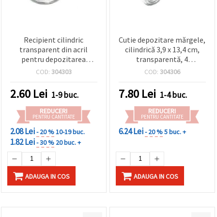
Recipient cilindric
Cutie depozitare mărgele,
transparent din acril
cilindrică 3,9 x 13,4 cm,
pentru depozitarea
transparentă, 4
mărgelelor, 5 x 2,2 cm –
compartimente
COD:
304303
COD:
304306
cutie mică hobby
2.60
Lei
7.80
Lei
1-9 buc.
1-4 buc.
REDUCERI
REDUCERI
PENTRU CANTITATE
PENTRU CANTITATE
2.08 Lei
6.24 Lei
- 20 %
10-19 buc.
- 20 %
5 buc. +
1.82 Lei
- 30 %
20 buc. +
ADAUGA IN COS
ADAUGA IN COS