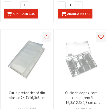
ADAUGA IN COS
ADAUGA IN COS
Cutie prefabricată din
Cutie de depozitare
plastic 24,7x16,3x6 cm
transparentă
16,3x12,3x2,7 cm cu
separatoare detașabile,
COD:
304316
COD:
304310