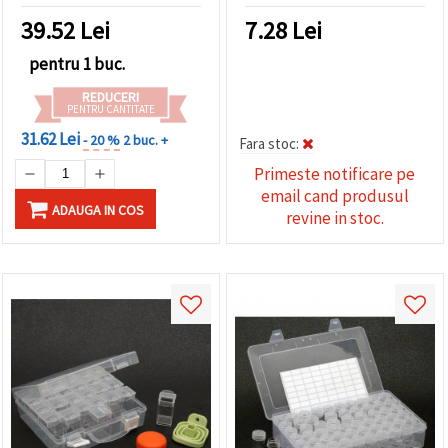
accesorii pentru bijuterii
39.52
Lei
7.28
Lei
și proiecte DIY
pentru 1 buc.
REDUCERI
PENTRU CANTITATE
31.62 Lei
- 20 %
2 buc. +
Fara stoc:
Primeste notificare pe
email cand produsul
ADAUGA IN COS
revine in stoc.