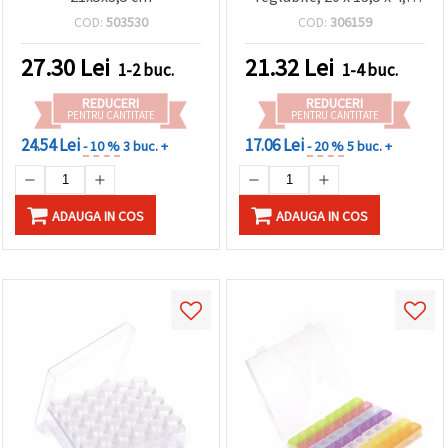
făcând clic
cm, până la 8
COD:
503530
COD:
306159
pe butonul
compartimente
"Salvați"
27.30
Lei
21.32
Lei
1-2 buc.
1-4 buc.
Аcceptati
REDUCERI
REDUCERI
toate!
PENTRU CANTITATE
PENTRU CANTITATE
24.54 Lei
17.06 Lei
- 10 %
3 buc. +
- 20 %
5 buc. +
Setări
ADAUGA IN COS
ADAUGA IN COS