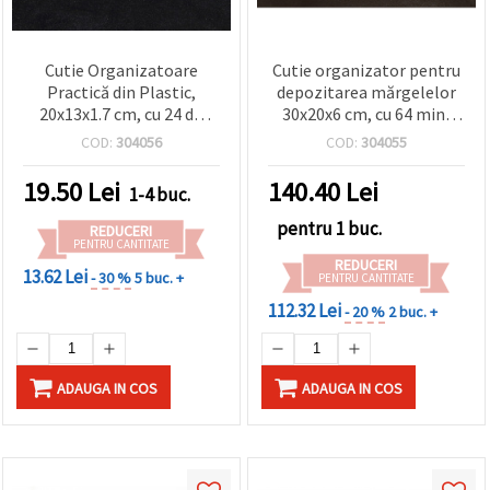
Cutie Organizatoare
Cutie organizator pentru
Practică din Plastic,
depozitarea mărgelelor
20x13x1.7 cm, cu 24 de
30x20x6 cm, cu 64 mini
Compartimente –
cutiuțe (5x2,6x1,3 cm) și
COD:
304056
COD:
304055
Perfectă pentru Mărgele,
kit de unelte pentru
Bijuterii și Accesorii Craft
pictură cu diamante, 12
19.50
Lei
140.40
Lei
1-4 buc.
Mici
piese
pentru 1 buc.
REDUCERI
PENTRU CANTITATE
REDUCERI
13.62 Lei
- 30 %
5 buc. +
PENTRU CANTITATE
112.32 Lei
- 20 %
2 buc. +
ADAUGA IN COS
ADAUGA IN COS