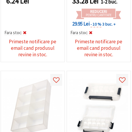
6.24
Lei
33.28
Lei
1-2 buc.
REDUCERI
PENTRU CANTITATE
29.95 Lei
- 10 %
3 buc. +
Fara stoc:
Fara stoc:
Primeste notificare pe
Primeste notificare pe
email cand produsul
email cand produsul
revine in stoc.
revine in stoc.