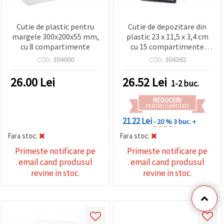
Cutie de plastic pentru
Cutie de depozitare din
margele 300x200x55 mm,
plastic 23 x 11,5 x 3,4 cm
cu 8 compartimente
cu 15 compartimente
reglabile pentru mărgele
COD:
304000
COD:
304362
și craft
26.00
Lei
26.52
Lei
1-2 buc.
REDUCERI
PENTRU CANTITATE
21.22 Lei
- 20 %
3 buc. +
Fara stoc:
Fara stoc:
Primeste notificare pe
Primeste notificare pe
email cand produsul
email cand produsul
revine in stoc.
revine in stoc.