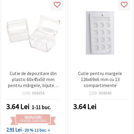
Cutie de depozitare din
Cutie pentru margele
plastic 60x45x50 mm
126x69x6 mm cu 13
pentru mărgele, bijuterii
compartimente
și craft, asortat
COD:
304354
COD:
304340
3.64
Lei
3.64
Lei
1-11 buc.
REDUCERI
PENTRU CANTITATE
2.91 Lei
- 20 %
12 buc. +