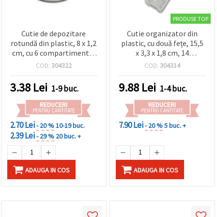
PRODUSE TOP
Cutie de depozitare
Cutie organizator din
rotundă din plastic, 8 x 1,2
plastic, cu două fețe, 15,5
cm, cu 6 compartimente,
x 3,3 x 1,8 cm, 14
organizator pentru
compartimente cu capace
COD:
304322
COD:
304314
mărgele și accesorii craft
individuale
3.38
Lei
9.88
Lei
1-9 buc.
1-4 buc.
REDUCERI
REDUCERI
PENTRU CANTITATE
PENTRU CANTITATE
2.70 Lei
7.90 Lei
- 20 %
10-19 buc.
- 20 %
5 buc. +
2.39 Lei
- 29 %
20 buc. +
ADAUGA IN COS
ADAUGA IN COS