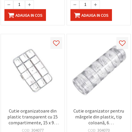
ADAUGA IN COS
ADAUGA IN COS
Cutie organizatoare din
Cutie organizator pentru
plastic transparent cu 15
mărgele din plastic, tip
compartimente, 15 x 9 x
coloană, 6
2,3 cm – pentru mărgele
compartimente, 3,9 x 11,7
COD:
304077
COD:
304070