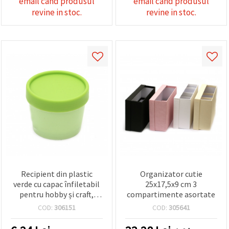
email cand produsul
email cand produsul
revine in stoc.
revine in stoc.
Recipient din plastic
Organizator cutie
verde cu capac înfiletabil
25x17,5x9 cm 3
pentru hobby și craft,
compartimente asortate
70x54 mm
COD:
306151
COD:
305641