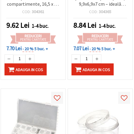
compartimente, 16,5 x 9 x
9,9x6,9x7 cm – ideală
2,2 cm – perfectă pentru
pentru mărgele, piese
COD:
304361
COD:
304365
mărgele, accesorii pentru
componente pentru
bijuterii și proiecte DIY,
bijuterii și materiale
9.62
Lei
8.84
Lei
1-4 buc.
1-4 buc.
hobby și handmade
DIY/handmade
REDUCERI
REDUCERI
PENTRU CANTITATE
PENTRU CANTITATE
7.70 Lei
7.07 Lei
- 20 %
5 buc. +
- 20 %
5 buc. +
ADAUGA IN COS
ADAUGA IN COS