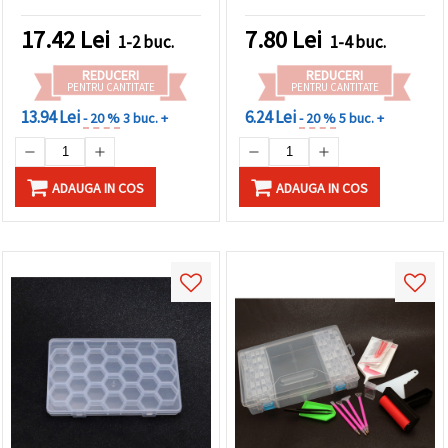
și decorațiuni craft
cm
17.42
Lei
7.80
Lei
1-2 buc.
1-4 buc.
REDUCERI
REDUCERI
PENTRU CANTITATE
PENTRU CANTITATE
13.94 Lei
6.24 Lei
- 20 %
3 buc. +
- 20 %
5 buc. +
ADAUGA IN COS
ADAUGA IN COS