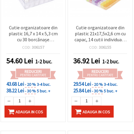
Cutie organizatoare din
Cutie organizatoare din
plastic 16,7 x 14 x 5,3 cm
plastic 21x17,5x2,6 cm cu
cu 30 borcănașe
capac, 14 cutii individuale
individuale 4,8 x 2,6 cm
10x2,1x2,3 cm, fiecare cu 4
COD:
306157
COD:
306155
pentru margele și
compartimente
accesorii hobby DIY
54.60
Lei
36.92
Lei
1-2 buc.
1-2 buc.
REDUCERI
REDUCERI
PENTRU CANTITATE
PENTRU CANTITATE
43.68 Lei
29.54 Lei
- 20 %
3-4 buc.
- 20 %
3-4 buc.
38.22 Lei
25.84 Lei
- 30 %
5 buc. +
- 30 %
5 buc. +
ADAUGA IN COS
ADAUGA IN COS