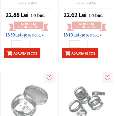
ideală pentru depozitarea
compartimente (2,4 cm)
COD:
304323
COD:
304307
bijuteriilor și a
accesoriilor craft, 15,5 x 16
22.88
Lei
22.62
Lei
1-2 buc.
1-2 buc.
x 13 cm, culoare aurie
REDUCERI
REDUCERI
PENTRU CANTITATE
PENTRU CANTITATE
18.30 Lei
18.10 Lei
- 20 %
3 buc. +
- 20 %
3 buc. +
ADAUGA IN COS
ADAUGA IN COS