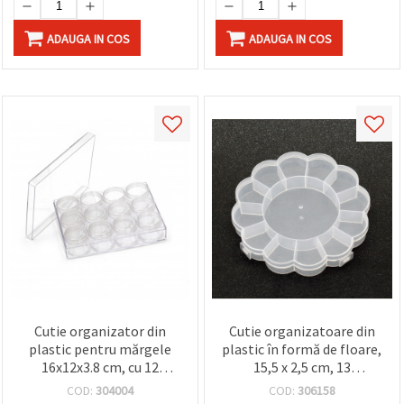
ADAUGA IN COS
ADAUGA IN COS
Cutie organizator din
Cutie organizatoare din
plastic pentru mărgele
plastic în formă de floare,
16x12x3.8 cm, cu 12
15,5 x 2,5 cm, 13
recipiente cilindrice
compartimente –
COD:
304004
COD:
306158
3.3x3.8 cm
perfectă pentru mărgele,