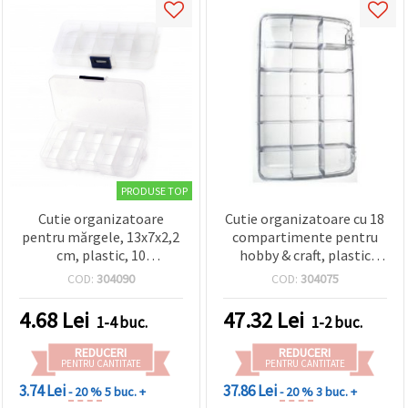
PRODUSE TOP
Cutie organizatoare
Cutie organizatoare cu 18
pentru mărgele, 13x7x2,2
compartimente pentru
cm, plastic, 10
hobby & craft, plastic
compartimente
transparent, capac cu
COD:
304090
COD:
304075
balama, 29,2 x 17 x 4,4 cm
4.68
Lei
47.32
Lei
1-4 buc.
1-2 buc.
REDUCERI
REDUCERI
PENTRU CANTITATE
PENTRU CANTITATE
3.74 Lei
37.86 Lei
- 20 %
5 buc. +
- 20 %
3 buc. +