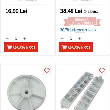
până la 12
compartimente reglabile
16.90
Lei
38.48
Lei
1-2 buc.
REDUCERI
PENTRU CANTITATE
30.78 Lei
- 20 %
3 buc. +
ADAUGA IN COS
ADAUGA IN COS