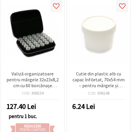
Valiză organizatoare
Cutie din plastic alb cu
pentru mărgele 32x23x8,2
capac înfiletat, 70x54 mm
cm cu 60 borcănașe
– pentru mărgele și
individuale 4,8x2,4 cm
accesorii hobby
COD:
306154
COD:
306148
127.40
Lei
6.24
Lei
pentru 1 buc.
REDUCERI
PENTRU CANTITATE