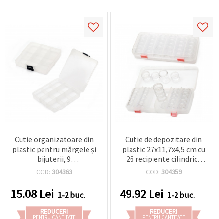
Cutie organizatoare din
Cutie de depozitare din
plastic pentru mărgele și
plastic 27x11,7x4,5 cm cu
bijuterii, 9
26 recipiente cilindrice
compartimente, 13,6 x
mici 3,8x2,1 cm și 2
COD:
304363
COD:
304359
13,8 x 2,2 cm – ideală
recipiente cilindrice mari
pentru proiecte hobby,
3,8x4,8 cm – organizator
15.08
Lei
49.92
Lei
1-2 buc.
1-2 buc.
DIY și meșteșuguri
craft pentru mărgele și
handmade
accesorii DIY
REDUCERI
REDUCERI
PENTRU CANTITATE
PENTRU CANTITATE