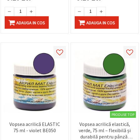
făcând clic
pe butonul
"Salvați"
ADAUGA IN COS
ADAUGA IN COS
Аcceptati
toate!
Setări
PRODUSE TOP
Vopsea acrilică ELASTIC
Vopsea acrilică elastică,
75 ml - violet BE050
verde, 75 ml – flexibilă și
durabilă pentru pânză,