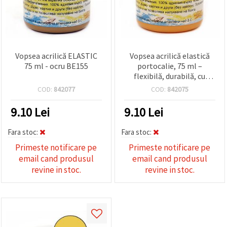
Vopsea acrilică ELASTIC
Vopsea acrilică elastică
75 ml - ocru BE155
portocalie, 75 ml –
flexibilă, durabilă, cu
aderență ridicată, pentru
COD:
842077
COD:
842075
hobby & craft: pânză,
lemn, hârtie și proiecte
9.10
Lei
9.10
Lei
DIY
Fara stoc:
Fara stoc:
Primeste notificare pe
Primeste notificare pe
email cand produsul
email cand produsul
revine in stoc.
revine in stoc.