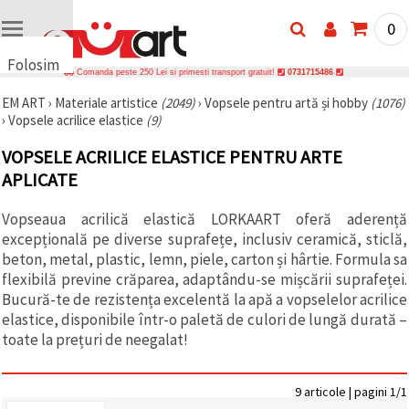
0
Folosim
Comanda peste 250 Lei si primesti transport gratuit!
0731715486
cookie-
EM ART
›
Materiale artistice
(2049)
›
Vopsele pentru artă și hobby
(1076)
uri
›
Vopsele acrilice elastice
(9)
🍪 Folosim
cookie-uri
VOPSELE ACRILICE ELASTICE PENTRU ARTE
și
tehnologii
APLICATE
similare
pentru a
Vopseaua acrilică elastică LORKAART oferă aderență
asigura
funcționarea
excepțională pe diverse suprafețe, inclusiv ceramică, sticlă,
corectă a
beton, metal, plastic, lemn, piele, carton și hârtie. Formula sa
site-ului,
pentru a vă
flexibilă previne crăparea, adaptându-se mișcării suprafeței.
îmbunătăți
Bucură-te de rezistența excelentă la apă a vopselelor acrilice
experiența
elastice, disponibile într-o paletă de culori de lungă durată –
și, cu
acordul
toate la prețuri de neegalat!
dumneavoastră,
pentru a
analiza
9 articole | pagini 1/1
traficul și a
afișa