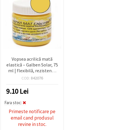
Vopsea acrilică mată
elastică – Galben Solar, 75
ml | flexibilă, rezistentă
la intemperii, multi-
COD:
842076
suprafețe, pentru hobby &
DIY: lemn, piele, hârtie,
9.10
Lei
textile
Fara stoc:
Primeste notificare pe
email cand produsul
revine in stoc.