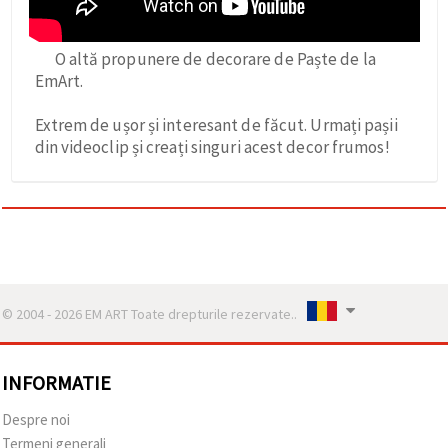
O altă propunere de decorare de Paște de la
EmArt.
Extrem de ușor și interesant de făcut. Urmați pașii
din videoclip și creați singuri acest decor frumos!
© 2004 - 2026 EM ART Toate drepturile rezervate..
INFORMATIE
Despre noi
Termeni generali