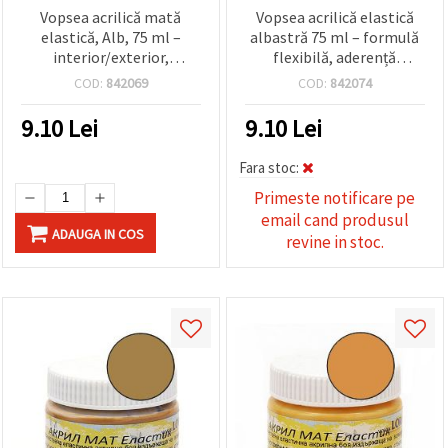
Vopsea acrilică mată
Vopsea acrilică elastică
elastică, Alb, 75 ml –
albastră 75 ml – formulă
interior/exterior,
flexibilă, aderență
rezistentă la intemperii,
ridicată, finisaj durabil și
COD:
842069
COD:
842074
aderență puternică pe
vibrant pentru lemn,
lemn, hârtie și beton
hârtie, pânză și proiecte
9.10
Lei
9.10
Lei
DIY, hobby & craft
Fara stoc:
Primeste notificare pe
email cand produsul
ADAUGA IN COS
revine in stoc.