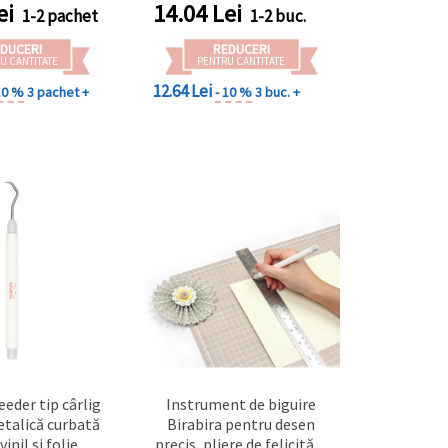
dmaking
ei
14.04
Lei
1-2 pachet
1-2 buc.
DUCERI
REDUCERI
U CANTITATE
PENTRU CANTITATE
12.64 Lei
10 %
3 pachet +
- 10 %
3 buc. +
eeder tip cârlig
Instrument de biguire
talică curbată
Birabira pentru desen
inil și folie
precis, pliere de felicitări,