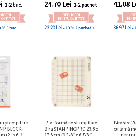
car
i
24.70
Lei
41.08
L
1-2 buc.
1-2 pachet
DUCERI
REDUCERI
RE
 CANTITATE
PENTRU CANTITATE
PENTR
22.20 Lei
36.97 Lei
0 %
3 buc. +
- 10 %
3 pachet +
- 
ru ștampilare
Platformă de ștampilare
Birabira W
AMP BLOCK,
Bira STAMPINGPRO 23,8 x
cu lamă me
m (2“ x 6“),
17,5 cm (9 3/8“ x 6 7/8“) cu
pentru v