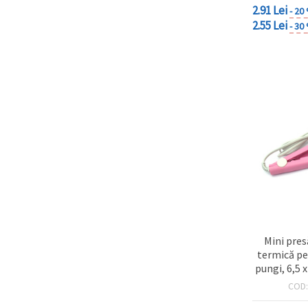
2.91 Lei
- 20
2.55 Lei
- 30
Mini pres
termică pen
pungi, 6,5 
COD