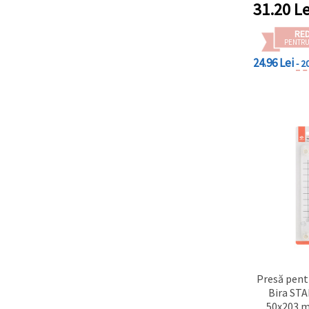
31.20
Le
RE
PENTRU
24.96 Lei
- 2
Presă pent
Bira ST
50x203 m