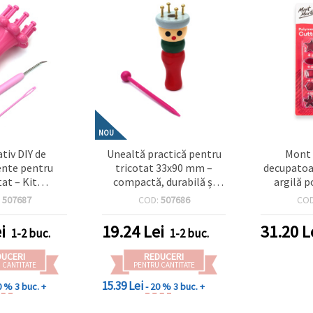
NOU
ativ DIY de
Unealtă practică pentru
Mont 
nte pentru
tricotat 33x90 mm –
decupatoa
tat – Kit
compactă, durabilă și
argilă p
‑unul pentru
perfectă pentru țesut,
piese – f
:
507687
COD:
507686
CO
oșetat și lucru
croșetat și proiecte
asortat
erfect pentru
creative din fire
i
19.24
Lei
31.20
L
1-2 buc.
1-2 buc.
i și artiști
dmade
DUCERI
REDUCERI
 CANTITATE
PENTRU CANTITATE
15.39 Lei
0 %
3 buc. +
- 20 %
3 buc. +