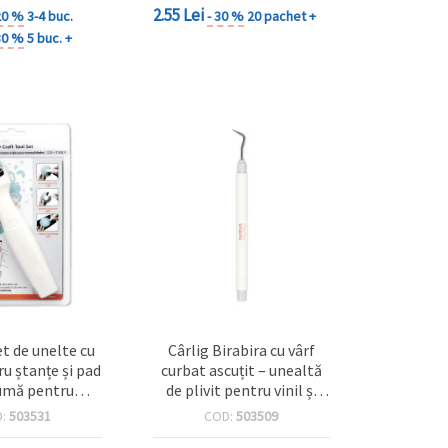
2.55 Lei
20 %
3-4 buc.
- 30 %
20 pachet +
30 %
5 buc. +
t de unelte cu
Cârlig Birabira cu vârf
ru ștanțe și pad
curbat ascuțit – unealtă
umă pentru
de plivit pentru vinil și
a decupajelor
folie autocolantă, 16 cm
D:
503531
COD:
503509
rapbooking și