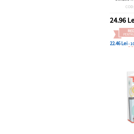
suprafață 
COD
50x
24.96
Le
RE
PENTRU
22.46 Lei
- 1