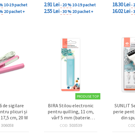
2.91 Lei
18.30 Lei
 %
10-19 pachet
- 20 %
10-19 pachet
- 
2.55 Lei
16.02 Lei
 %
20 pachet +
- 30 %
20 pachet +
- 
PRODUSE TOP
ă de sigilare
BIRA Stilou electronic
SUNLIT Se
tru plicuri și
pentru quilling, 11 cm,
perie pent
x 17,5 cm, 20 W
vârf 5 mm (baterie
din sp
neinclusă)
curățare
:
306058
COD:
503539
CO
mici, sc