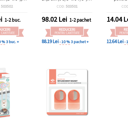
de ștampilare:
2 magneți – set 4 piese
a
:
503502
COD:
503501
CO
152 mm
i
98.02
Lei
14.04
L
1-2 buc.
1-2 pachet
DUCERI
REDUCERI
RE
 CANTITATE
PENTRU CANTITATE
PENTR
88.19 Lei
12.64 Lei
0 %
3 buc. +
- 10 %
3 pachet +
- 