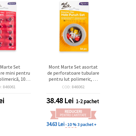
Marte Set
Mont Marte Set asortat
re mini pentru
de perforatoare tubulare
olimerică, 10
pentru lut polimeric, 16
orme de tăiere
piese, 1–10 mm
D:
846061
COD:
846062
e, 13–25 mm
ei
38.48
Lei
1-2 pachet
REDUCERI
PENTRU CANTITATE
34.63 Lei
- 10 %
3 pachet +