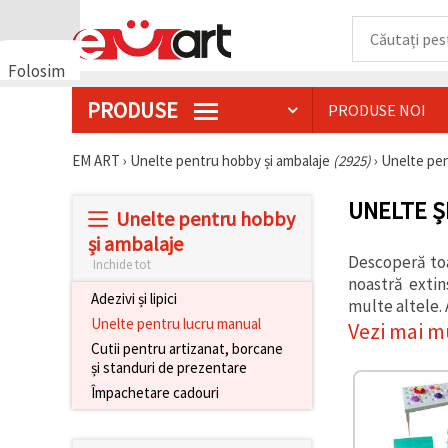
Folosim
cookie-
PRODUSE
PRODUSE NOI
uri
🍪 Folosim
cookie-uri
EM ART
›
Unelte pentru hobby și ambalaje
(2925)
›
Unelte pen
și
tehnologii
UNELTE Ș
similare
Unelte pentru hobby
pentru a
asigura
și ambalaje
funcționarea
Descoperă toa
Inchide tot
corectă a
noastră extin
site-ului,
Adezivi și lipici
pentru a vă
multe altele. 
îmbunătăți
Unelte pentru lucru manual
Vezi mai m
experiența
Cutii pentru artizanat, borcane
și, cu
și standuri de prezentare
acordul
dumneavoastră,
Împachetare cadouri
pentru a
analiza
traficul și a
afișa