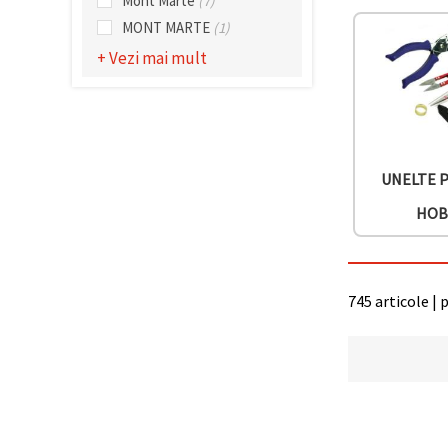
Mont Marte
(7)
făcând clic
pe butonul
MONT MARTE
(1)
"Salvați"
+ Vezi mai mult
Аcceptati
toate!
Setări
UNELTE 
HOB
745 articole | 