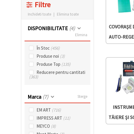
Filtre
conținut și
reclame
mai
Inchideti toate
|
Elimina toate
relevante,
inclusiv cu
COVORAȘE 
DISPONIBILITATE
(4)
ajutorul
partenerilor
Elimina
AUTO-REG
noștri de
analiză și
marketing.
În Stoc
(456)
Puteți fi de
Produse noi
(3)
acord să
Produse Top
(135)
utilizați
toate
Reducere pentru cantitati
cookie -
(363)
urile făcând
clic pe
"acceptati
toate!" Sau
Marca
(7)
Sterge
să vă
indicați
INSTRUM
preferințele
EM ART
(716)
în setări
selectând
TĂIERE ȘI 
IMPRESS ART
(11)
un tip de
MEYCO
(8)
cookie -uri
dat și