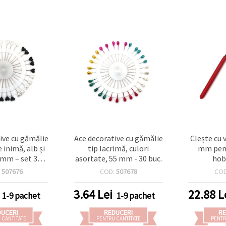
ive cu gămălie
Ace decorative cu gămălie
Clește cu 
 inimă, alb și
tip lacrimă, culori
mm pent
 mm – set 30
asortate, 55 mm - 30 buc.
hob
buc.
:
507676
COD:
507678
CO
3.64
Lei
22.88
L
1-9 pachet
1-9 pachet
DUCERI
REDUCERI
RE
 CANTITATE
PENTRU CANTITATE
PENTR