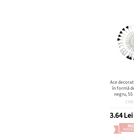
Ace decorat
în formă de
negru, 55
COD
3.64
Lei
RE
PENTRU