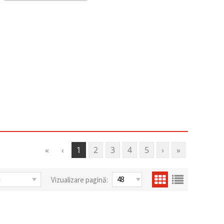
«
‹
1
2
3
4
5
›
»
Vizualizare pagină: