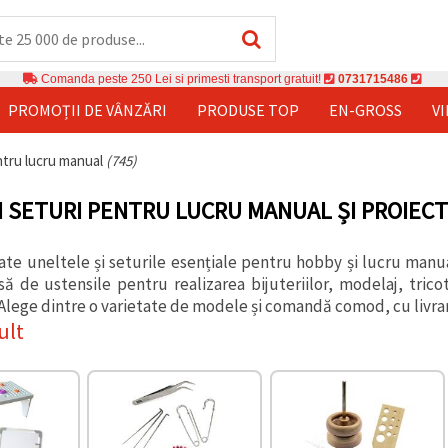
Comanda peste 250 Lei si primesti transport gratuit!
0731715486
PROMOȚII DE VÂNZĂRI
PRODUSE TOP
EN-GROSS
V
tru lucru manual
(745)
I SETURI PENTRU LUCRU MANUAL ȘI PROIECT
te uneltele și seturile esențiale pentru hobby și lucru manu
să de ustensile pentru realizarea bijuteriilor, modelaj, tricot
Alege dintre o varietate de modele și comandă comod, cu livrare
ult