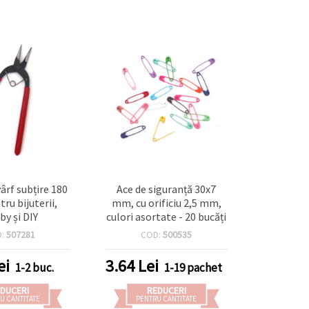
vârf subțire 180
Ace de siguranță 30x7
ru bijuterii,
mm, cu orificiu 2,5 mm,
by și DIY
culori asortate - 20 bucăți
D:
507281
COD:
500535
ei
3.64
Lei
1-2 buc.
1-19 pachet
DUCERI
REDUCERI
U CANTITATE
PENTRU CANTITATE