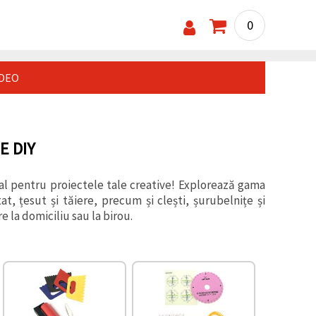
0
IDEO
E DIY
al pentru proiectele tale creative! Explorează gama
at, țesut și tăiere, precum și clești, șurubelnițe și
 la domiciliu sau la birou.