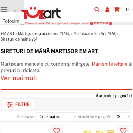
0
Folosim
Comanda peste 250 Lei si primesti transport gratuit!
0731715486
cookie-
EM ART
›
Mărţişoare și accesorii
(3144)
›
Martisoare Em Art
(516)
›
uri
Sireturi de mână
(6)
🍪 Folosim
cookie-uri
SIRETURI DE MÂNĂ MARTISOR EM ART
și
tehnologii
similare
Martisoare manuale cu cordon și mărgele.
Martenite ieftine
la
pentru a
prețuri cu ridicata.
asigura
funcționarea
Vezi mai mult
corectă a
site-ului,
pentru a vă
îmbunătăți
6 articole | pagini 1/1
experiența
FILTRE
și, cu
acordul
dumneavoastră,
Sorteaza:
Vizualizare pagină:
pentru a
analiza
traficul și a
afișa