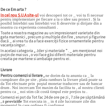
De ce Em arta ?
In
cel nou
S.U.A
site-ul
voi descoperi tot ce _ voi tu fi necesar
pentru implementare pe fiecare a ta o idee sau proiect . Și la
posibil întrebări sau întrebări voi fi deservite și dirijate din a
noastra cu experienta consultanti .
Toate a noastra magazine au un impresionant varietate din
gata martenici , precum și multiple din fire , snururi și figurine
dacă _ ai vrea tu da a face exerciţii fizice ornamentele pentru
vacanța singur .
In acelasi categoria „ Jder și materiale ” . _ am menționat noi
puțin de mai sus , o voi face găsi diferit materiale pentru
creatia pe martene si ambalaje pentru ei .
Livrare
Pentru comenzi si livrare ,
ne dorim da tu anunta ca _ la
cumpărare din pe site , plata ramburs la livrare plată poate sa
da Tot efectuate prin poştal monetar traducere sau de bancar
drum . Noi incercam Tot maxim da facilita tu , al nostru clienti
pentru ca _ noi stim cât costă timpul este prețios tu .
Comenzi ei pot da Tot fac 24 de ore pe zi , 7 zile pe săptămână
, a
proviziile
Tot executa in _ in 4 zile lucratoare zile din
momentul în care ordinea fi confirmat .