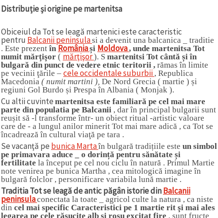
Distribuție și origine pe martenitsa
Obiceiul da Tot se leagă martenici este caracteristic
pentru
Balcanii peninsula
si a devenit una balcanica _ traditie
România
Moldova
. Este prezent
în
și
, unde martenitsa Tot
mărţişor
numit mărţişor
(
). S
martenitsi Tot cântă și în
bulgară din punct de vedere etnic teritorii ,
rămas în limite
cele occidentale suburbii
pe vecinii ţările –
, Republica
Macedonia
( numit martini ),
De Nord Grecia ( martie ) și
regiuni Gol Burdo și Prespa în Albania ( Monjak ).
Cu altii cuvinte
martenitsa este familiară pe cel mai mare
parte din populatia pe Balcanii
, dar în principal bulgarii sunt
reușit să -l transforme într- un obiect ritual -artistic valoare
care de - a lungul anilor minerit Tot mai mare adică , ca Tot se
încadrează în cultural viaţă pe tara .
Se vacanţă pe
bunica Marta
în bulgară tradițiile este
un simbol
pe primavara aduce _ o dorință pentru sănătate și
fertilitate
la început pe cel nou ciclu în natură . Primul Martie
note venirea pe bunica Martha , cea mitologică imagine în
bulgară folclor , personificare variabila lună martie .
Traditia Tot se leagă de antic păgân istorie din
Balcanii
peninsula
conectata la toate _ agricol culte la natura , ca niste
din
cel mai specific Caracteristici pe 1 martie rit şi mai ales
legarea pe cele răsucite alb si rosu excitat fire
, sunt fructe