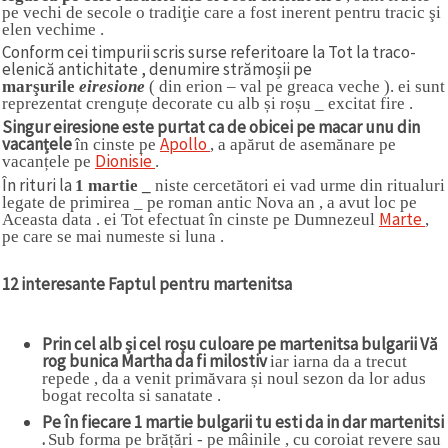
pe vechi de secole o tradiţie care a fost inerent pentru tracic şi
elen vechime .
Conform cei timpurii scris surse referitoare la Tot la traco-
elenică antichitate , denumire strămoșii pe
marşurile
eiresione
( din erion – val pe greaca veche ). ei sunt
reprezentat crenguțe decorate cu alb și roșu _ excitat fire .
Singur eiresione este purtat ca de obicei pe macar unu din
vacanțele
Apollo
în cinste pe
, a apărut de asemănare pe
Dionisie
vacanțele pe
.
În rituri la
1 martie _
niste cercetători ei vad urme din ritualuri
legate de primirea _ pe roman antic Nova an , a avut loc pe
Marte
Aceasta data . ei Tot efectuat în cinste pe Dumnezeul
,
pe care se mai numeste si luna .
12 interesante Faptul pentru martenitsa
Prin cel alb și cel roșu culoare pe martenitsa bulgarii Vă
rog bunica Martha da fi milostiv
iar iarna da a trecut
repede , da a venit primăvara și noul sezon da lor adus
bogat recolta si sanatate .
Pe în fiecare 1 martie bulgarii tu esti da in dar martenitsi
.
Sub forma pe brățări - pe mâinile , cu coroiat revere sau