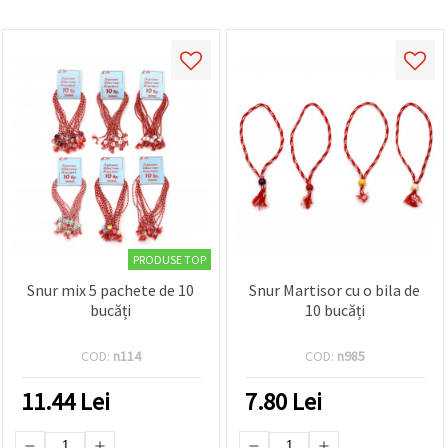
făcând clic
pe butonul
"Salvați"
Аcceptati
toate!
Setări
PRODUSE TOP
Snur mix 5 pachete de 10
Snur Martisor cu o bila de
bucăți
10 bucăți
COD:
n114
COD:
n985
11.44
Lei
7.80
Lei