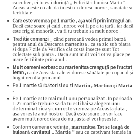
ca colier , ei tu esti dorință „ Felicitări bunica Marta ".
Aceasta este o cale da tu esti ei doresc noroc , sanatate si
fertilitate .
Care este vremea pe 1 martie , așa voi fi prin întregul an .
Dacă este soare și cald , noroc voi fi pe a ta țară , iar dacă
este frig și mohorât , va fi tu trebuie sa mult noroc .
Traditia comenzi _
când persoană vedea primul barză
pentru anul da Descarca martenitsa , ca sa zic sub piatra
si dupa 7 zile da Verifica cât costă insecte sunt Tot
colectate sub piatra . Dacă sunt mult voi Tot va place pe
mare fertilitate prin anul .
Mult oameni vorbesc cu martenitsa crenguţă pe fructat
lemn ,
ca de Aceasta cale ei doresc sănătate pe copacul și
bogat recolta prin anul .
Pe 1 martie sărbători si eu zi
Martin , Martina și Marta
.
Pe 1 martie este mai mult unu personalizat . În perioada
1-22 martie trebuie sa da tu esti hai sa alegem unu
determinat ziua și cum este vremea pe Aceasta data ,
asa voi este anul nostru . Dacă este soare , o voi face
avem mult noroc daca do nu , asta el voi lipseste .
Conform oamenii credințe ,
martenitsa Tot se leagă de
bulgară cuvântul „ Martie ”
sau cu captivant femeie in