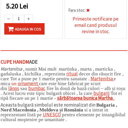
5.20
Lei
Fara stoc:
Primeste notificare pe
email cand produsul
ADAUGA IN COS
revine in stoc.
CUPE HANDM
ADE
Martenitsa ,
numit Mai mult martinka , marta , marticka ,
ritual
gadaluska , kichilka , reprezinta
decor din răsucit fire ,
Martenitsa
care Tot a pune pe 1 martie pentru sanatate .
e
ornament
mica
un
care este bine fabricat pe scurt
lânos
bumbac
din
sau
fire în două de bază culori – alb și roșu
bulgarii
. Acest lucru este tipic bulgară obicei , la care
Tot ei
sărbătoarea
bunica
Martha
.
tipă fiecare an pe 1 martie -
Aceasta bulgară simbolul este nominalizat din
Bulgaria ,
Nord Macedonia , Moldova și România
si a intrat in
UNESCO
reprezentant listă pe
pentru elemente pe intangibilul
cultural moştenire pe umanitate .