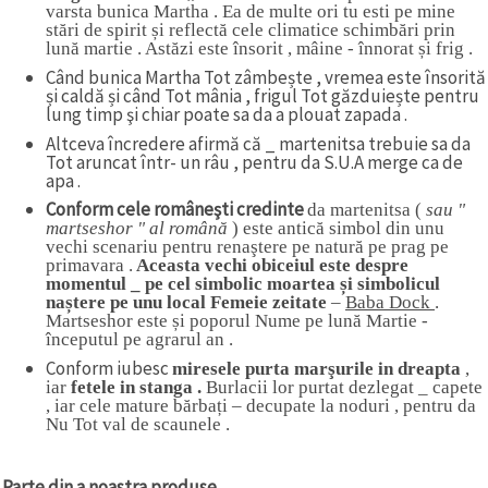
varsta bunica Martha . Ea de multe ori tu esti pe mine
stări de spirit și reflectă cele climatice schimbări prin
lună martie . Astăzi este însorit , mâine - înnorat și frig .
Când bunica Martha Tot zâmbește , vremea este însorită
și caldă și când Tot mânia , frigul Tot găzduiește pentru
lung timp şi chiar poate sa da a plouat zapada .
Altceva încredere afirmă că _ martenitsa trebuie sa da
Tot aruncat într- un râu , pentru da S.U.A merge ca de
apa .
Conform cele româneşti credinte
da martenitsa (
sau "
martseshor " al română
) este antică simbol din unu
vechi scenariu pentru renaştere pe natură pe prag pe
primavara .
Aceasta vechi obiceiul este despre
momentul _ pe cel simbolic moartea și simbolicul
naștere pe unu local Femeie zeitate
–
Baba Dock
.
Martseshor este și poporul Nume pe lună Martie -
începutul pe agrarul an .
Conform iubesc
miresele purta marşurile in dreapta
,
iar
fetele in stanga .
Burlacii lor purtat dezlegat _ capete
, iar cele mature bărbați – decupate la noduri , pentru da
Nu Tot val de scaunele .
Parte din a noastra produse