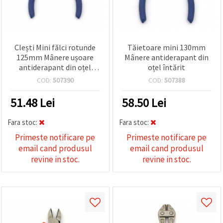
Clești Mini fălci rotunde
Tăietoare mini 130mm
125mm Mânere ușoare
Mânere antiderapant din
antiderapant din oțel
oțel întărit
întărit
COD:
507390
COD:
507388
51.48
Lei
58.50
Lei
Fara stoc:
Fara stoc:
Primeste notificare pe
Primeste notificare pe
email cand produsul
email cand produsul
revine in stoc.
revine in stoc.