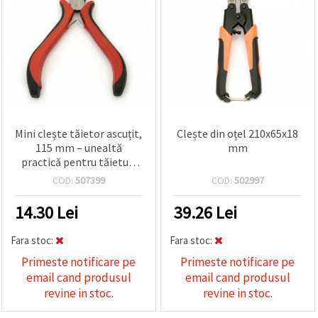
Mini clește tăietor ascuțit,
Clește din oțel 210x65x18
115 mm – unealtă
mm
practică pentru tăieturi
curate și precise, hobby &
COD:
507399
COD:
502997
craft
14.30
Lei
39.26
Lei
Fara stoc:
Fara stoc:
Primeste notificare pe
Primeste notificare pe
email cand produsul
email cand produsul
revine in stoc.
revine in stoc.