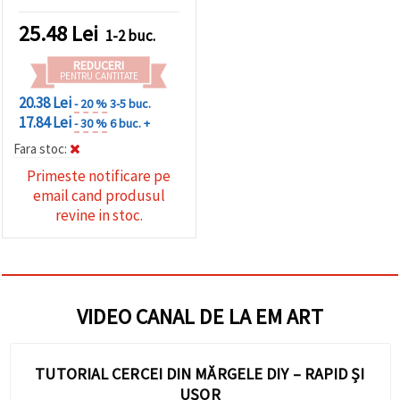
sârmă de fier până la 0,4
mm, 130 mm
25.48
Lei
1-2 buc.
REDUCERI
PENTRU CANTITATE
20.38 Lei
- 20 %
3-5 buc.
17.84 Lei
- 30 %
6 buc. +
Fara stoc:
Primeste notificare pe
email cand produsul
revine in stoc.
VIDEO CANAL DE LA EM ART
TUTORIAL CERCEI DIN MĂRGELE DIY – RAPID ȘI
UȘOR