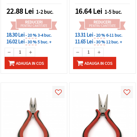
făcând clic
pe butonul
22.88
Lei
16.64
Lei
1-2 buc.
1-5 buc.
"Salvați"
REDUCERI
REDUCERI
PENTRU CANTITATE
PENTRU CANTITATE
Аcceptati
18.30 Lei
13.31 Lei
toate!
- 20 %
3-4 buc.
- 20 %
6-11 buc.
16.02 Lei
11.65 Lei
- 30 %
5 buc. +
- 30 %
12 buc. +
Setări
ADAUGA IN COS
ADAUGA IN COS