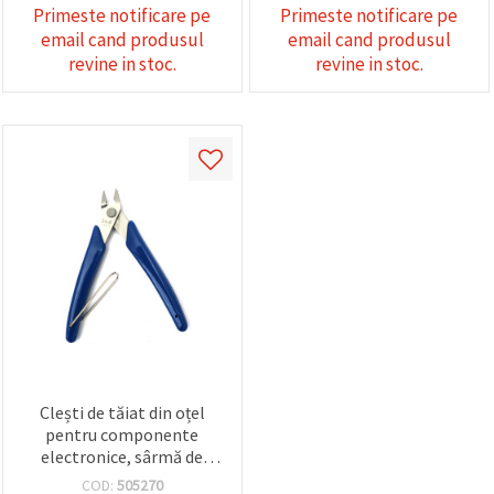
Primeste notificare pe
Primeste notificare pe
email cand produsul
email cand produsul
revine in stoc.
revine in stoc.
Clești de tăiat din oțel
pentru componente
electronice, sârmă de
cupru până la 0,6 mm,
COD:
505270