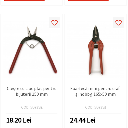
Clește cu cioc plat pentru
Foarfecă mini pentru craft
bijuterii 150 mm
și hobby, 165x50 mm
COD:
507392
COD:
507391
18.20
Lei
24.44
Lei