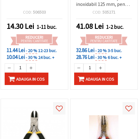
inoxidabil 125 mm, pentru
hobby, DIY și bijuterii
COD:
506503
COD:
505271
14.30
Lei
41.08
Lei
1-11 buc.
1-2 buc.
REDUCERI
REDUCERI
PENTRU CANTITATE
PENTRU CANTITATE
11.44 Lei
32.86 Lei
- 20 %
12-23 buc.
- 20 %
3-5 buc.
10.04 Lei
28.76 Lei
- 30 %
24 buc. +
- 30 %
6 buc. +
ADAUGA IN COS
ADAUGA IN COS