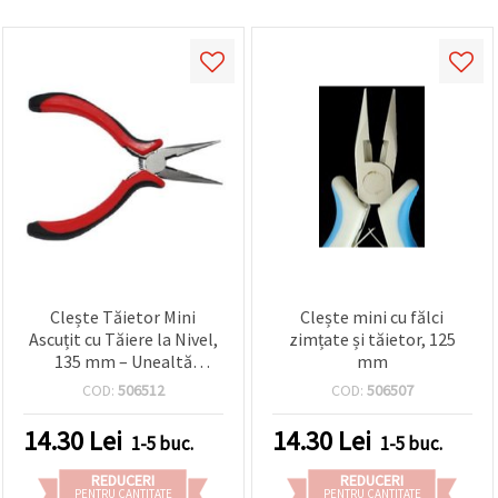
Clește Tăietor Mini
Clește mini cu fălci
Ascuțit cu Tăiere la Nivel,
zimțate și tăietor, 125
135 mm – Unealtă
mm
Manuală Practică pentru
COD:
506512
COD:
506507
Uz Zilnic, Hobby și Craft
14.30
Lei
14.30
Lei
1-5 buc.
1-5 buc.
REDUCERI
REDUCERI
PENTRU CANTITATE
PENTRU CANTITATE