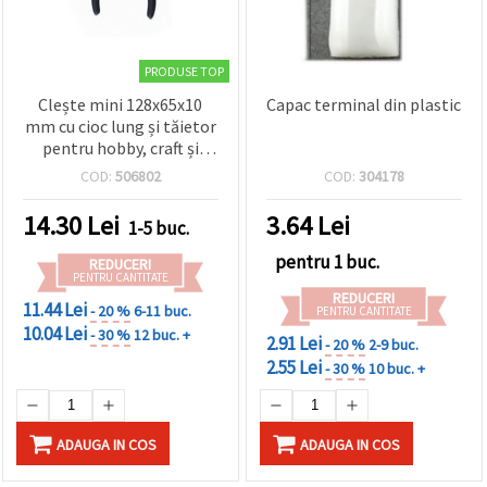
PRODUSE TOP
Clește mini 128x65x10
Capac terminal din plastic
mm cu cioc lung și tăietor
pentru hobby, craft și
bijuterii
COD:
506802
COD:
304178
14.30
Lei
3.64
Lei
1-5 buc.
pentru 1 buc.
REDUCERI
PENTRU CANTITATE
REDUCERI
11.44 Lei
- 20 %
6-11 buc.
PENTRU CANTITATE
10.04 Lei
- 30 %
12 buc. +
2.91 Lei
- 20 %
2-9 buc.
2.55 Lei
- 30 %
10 buc. +
ADAUGA IN COS
ADAUGA IN COS