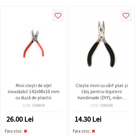
Mini clești de oțel
Clește mini cu vârf plat și
inoxidabil 142x98x10 mm
tăiș pentru bijuterii
cu duză de plastic
handmade (DIY), mâner
cauciucat, 125 mm
COD:
506803
COD:
506505
26.00
Lei
14.30
Lei
Fara stoc:
Fara stoc: