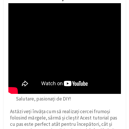
Salutare, pasionați de DIY!
Astăzi veți învăța cum să realizați cercei frumoși
folosind mărgele, sârmă și clești! Acest tutorial pas
cu pas este perfect atât pentru începători, cât și