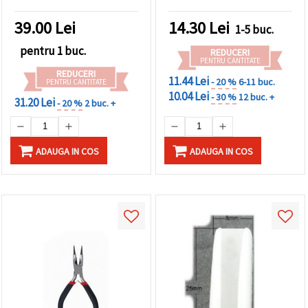
39.00
Lei
14.30
Lei
1-5 buc.
pentru 1 buc.
REDUCERI
PENTRU CANTITATE
REDUCERI
11.44 Lei
- 20 %
6-11 buc.
PENTRU CANTITATE
10.04 Lei
- 30 %
12 buc. +
31.20 Lei
- 20 %
2 buc. +
ADAUGA IN COS
ADAUGA IN COS