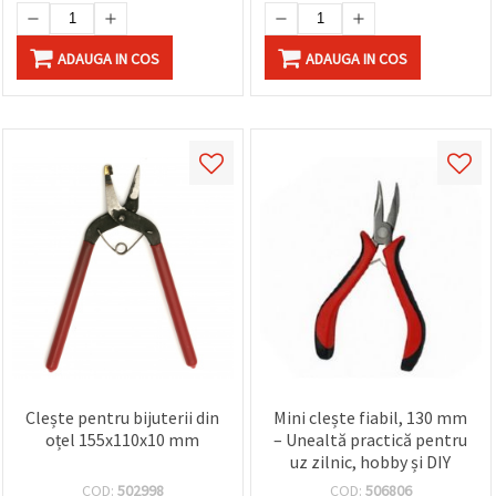
ADAUGA IN COS
ADAUGA IN COS
Clește pentru bijuterii din
Mini clește fiabil, 130 mm
oțel 155x110x10 mm
– Unealtă practică pentru
uz zilnic, hobby și DIY
COD:
502998
COD:
506806