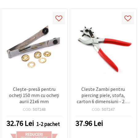
Clește-presă pentru
Cleste Zambi pentru
ocheți 150 mm cu ocheți
piercing piele, stofa,
aurii 21x6 mm
carton 6 dimensiuni - 210
mm
COD:
507248
COD:
507247
32.76
Lei
37.96
Lei
1-2 pachet
REDUCERI
PENTRU CANTITATE