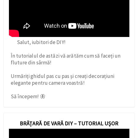
Salut, iubitori de DIY!
În tutorialul de astăzi vă arătăm cum să faceți un
fluture din sârmă!
Urmăriți ghidul pas cu pas și creați decorațiuni
elegante pentru camera voastră!
Să începem! 🦋
BRĂȚARĂ DE VARĂ DIY – TUTORIAL UȘOR