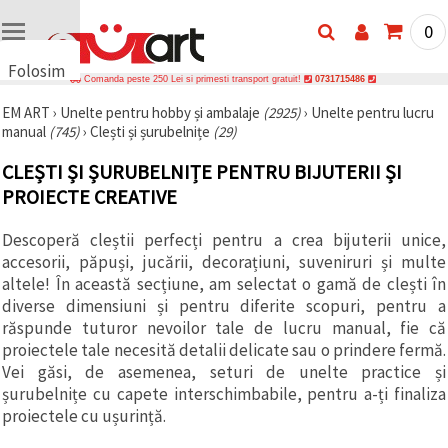
0
Folosim
Comanda peste 250 Lei si primesti transport gratuit!
0731715486
cookie-
EM ART
›
Unelte pentru hobby și ambalaje
(2925)
›
Unelte pentru lucru
uri
manual
(745)
›
Clești și șurubelnițe
(29)
🍪 Folosim
cookie-uri
CLEȘTI ȘI ȘURUBELNIȚE PENTRU BIJUTERII ȘI
și
tehnologii
PROIECTE CREATIVE
similare
pentru a
Descoperă cleștii perfecți pentru a crea bijuterii unice,
asigura
funcționarea
accesorii, păpuși, jucării, decorațiuni, suveniruri și multe
corectă a
altele! În această secțiune, am selectat o gamă de clești în
site-ului,
pentru a vă
diverse dimensiuni și pentru diferite scopuri, pentru a
îmbunătăți
răspunde tuturor nevoilor tale de lucru manual, fie că
experiența
proiectele tale necesită detalii delicate sau o prindere fermă.
și, cu
acordul
Vei găsi, de asemenea, seturi de unelte practice și
dumneavoastră,
șurubelnițe cu capete interschimbabile, pentru a-ți finaliza
pentru a
proiectele cu ușurință.
analiza
traficul și a
afișa