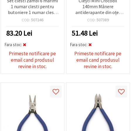
Set clesti zambi 6 marimi
Clești Mini Crocodil
1 numar clesti pentru
140mm Mânere
butoniere 1 numar clesti
antiderapante din oțel
pentru nasturi tic-tac
întărit
COD:
507246
COD:
507389
83.20
Lei
51.48
Lei
Fara stoc:
Fara stoc:
Primeste notificare pe
Primeste notificare pe
email cand produsul
email cand produsul
revine in stoc.
revine in stoc.