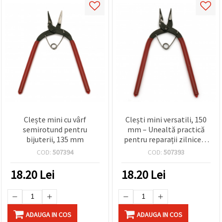
Clește mini cu vârf
Clești mini versatili, 150
semirotund pentru
mm – Unealtă practică
bijuterii, 135 mm
pentru reparații zilnice și
proiecte hobby/DIY
COD:
507394
COD:
507393
18.20
Lei
18.20
Lei
ADAUGA IN COS
ADAUGA IN COS