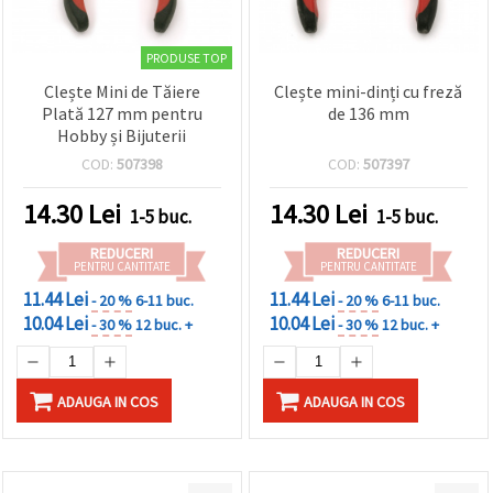
PRODUSE TOP
Clește Mini de Tăiere
Clește mini-dinți cu freză
Plată 127 mm pentru
de 136 mm
Hobby și Bijuterii
COD:
507398
COD:
507397
14.30
Lei
14.30
Lei
1-5 buc.
1-5 buc.
REDUCERI
REDUCERI
PENTRU CANTITATE
PENTRU CANTITATE
11.44 Lei
11.44 Lei
- 20 %
6-11 buc.
- 20 %
6-11 buc.
10.04 Lei
10.04 Lei
- 30 %
12 buc. +
- 30 %
12 buc. +
ADAUGA IN COS
ADAUGA IN COS