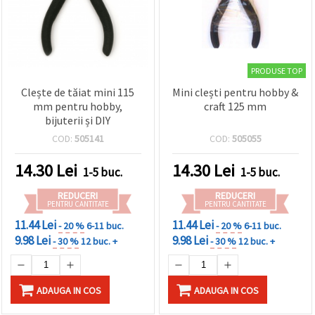
PRODUSE TOP
Clește de tăiat mini 115
Mini clești pentru hobby &
mm pentru hobby,
craft 125 mm
bijuterii și DIY
COD:
505141
COD:
505055
14.30
Lei
14.30
Lei
1-5 buc.
1-5 buc.
REDUCERI
REDUCERI
PENTRU CANTITATE
PENTRU CANTITATE
11.44 Lei
11.44 Lei
- 20 %
6-11 buc.
- 20 %
6-11 buc.
9.98 Lei
9.98 Lei
- 30 %
12 buc. +
- 30 %
12 buc. +
ADAUGA IN COS
ADAUGA IN COS