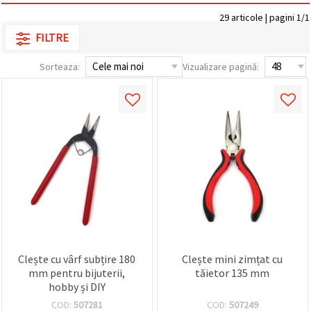
conținut și
29 articole | pagini 1/1
reclame
mai
FILTRE
relevante,
inclusiv cu
ajutorul
Sorteaza:
Vizualizare pagină:
partenerilor
noștri de
analiză și
marketing.
Puteți fi de
acord să
utilizați
toate
cookie -
urile făcând
clic pe
"acceptati
toate!" Sau
să vă
indicați
preferințele
Clește cu vârf subțire 180
Clește mini zimțat cu
în setări
selectând
mm pentru bijuterii,
tăietor 135 mm
un tip de
hobby și DIY
cookie -uri
COD:
507281
COD:
507249
dat și