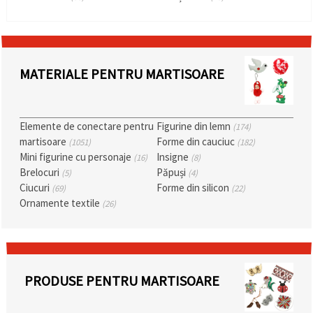
MATERIALE PENTRU MARTISOARE
Elemente de conectare pentru
Figurine din lemn
(174)
martisoare
Forme din cauciuc
(1051)
(182)
Mini figurine cu personaje
Insigne
(16)
(8)
Brelocuri
Păpuși
(5)
(4)
Ciucuri
Forme din silicon
(69)
(22)
Ornamente textile
(26)
PRODUSE PENTRU MARTISOARE