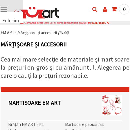
0
Folosim
Comanda peste 250 Lei si primesti transport gratuit!
0731715486
cookie-
EM ART
›
Mărţişoare și accesorii
(3144)
uri
🍪 Folosim
MĂRŢIŞOARE ȘI ACCESORII
cookie-uri
și
tehnologii
Cea mai mare selecție de materiale și martisoare
similare
pentru a
la prețuri en-gros și cu amănuntul. Alegerea pe
asigura
care o cauți la prețuri rezonabile.
funcționarea
corectă a
site-ului,
pentru a vă
îmbunătăți
experiența
MARTISOARE EM ART
și, cu
acordul
dumneavoastră,
pentru a
analiza
Brățări EM ART
Martisoare papusi
(359)
(16)
traficul și a
afișa