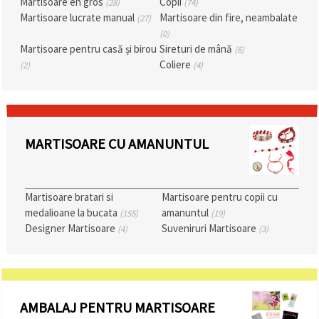
Martisoare en gros
Copii
(28)
(74)
conținut și
Martisoare lucrate manual
Martisoare din fire, neambalate
(27)
reclame
mai
(0)
relevante,
Martisoare pentru casă și birou
Sireturi de mână
(6)
inclusiv cu
Coliere
(2)
(4)
ajutorul
partenerilor
noștri de
analiză și
marketing.
Puteți fi de
MARTISOARE CU AMANUNTUL
acord să
utilizați
toate
cookie -
urile făcând
Martisoare bratari si
Martisoare pentru copii cu
clic pe
"acceptati
medalioane la bucata
amanuntul
(155)
(19)
toate!" Sau
Designer Martisoare
Suveniruri Martisoare
(4)
(3)
să vă
indicați
preferințele
în setări
selectând
un tip de
cookie -uri
AMBALAJ PENTRU MARTISOARE
dat și