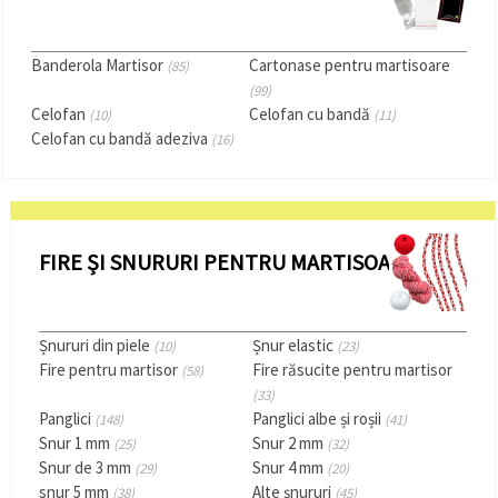
făcând clic
pe butonul
"Salvați"
Banderola Martisor
Cartonase pentru martisoare
(85)
(99)
Аcceptati
Celofan
Celofan cu bandă
(10)
(11)
toate!
Celofan cu bandă adeziva
(16)
Setări
FIRE ȘI SNURURI PENTRU MARTISOARE
Șnururi din piele
Șnur elastic
(10)
(23)
Fire pentru martisor
Fire răsucite pentru martisor
(58)
(33)
Panglici
Panglici albe și roșii
(148)
(41)
Snur 1 mm
Snur 2 mm
(25)
(32)
Snur de 3 mm
Snur 4 mm
(29)
(20)
snur 5 mm
Alte șnururi
(38)
(45)