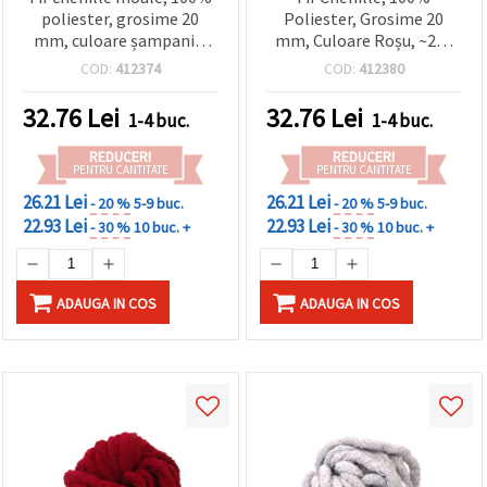
poliester, grosime 20
Poliester, Grosime 20
mm, culoare șampanie,
mm, Culoare Roșu, ~240
~240 g, 25 m – ideal
g, 25 m – Ideal pentru
COD:
412374
COD:
412380
pentru tricotat pluș,
Tricotat Pluș, Croșetat &
croșetat și proiecte
Proiecte Decorative
32.76
Lei
32.76
Lei
1-4 buc.
1-4 buc.
decorative handmade DIY
Handmade DIY
REDUCERI
REDUCERI
PENTRU CANTITATE
PENTRU CANTITATE
26.21 Lei
26.21 Lei
- 20 %
5-9 buc.
- 20 %
5-9 buc.
22.93 Lei
22.93 Lei
- 30 %
10 buc. +
- 30 %
10 buc. +
ADAUGA IN COS
ADAUGA IN COS