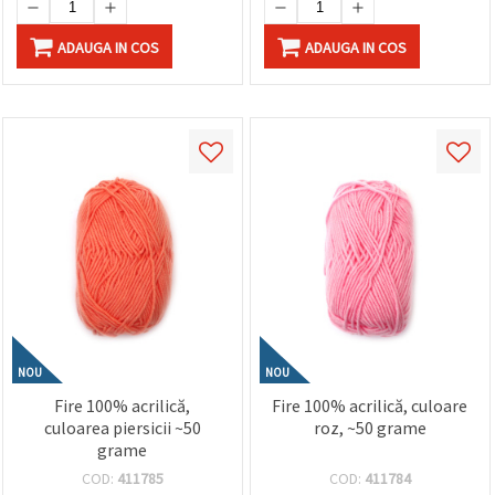
ADAUGA IN COS
ADAUGA IN COS
NOU
NOU
Fire 100% acrilică,
Fire 100% acrilică, culoare
culoarea piersicii ~50
roz, ~50 grame
grame
COD:
411785
COD:
411784