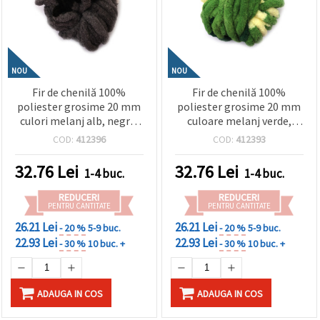
NOU
NOU
Fir de chenilă 100%
Fir de chenilă 100%
poliester grosime 20 mm
poliester grosime 20 mm
culori melanj alb, negru,
culoare melanj verde,
gri ~240 grame -25 metri
galben ~240 grame -25
COD:
412396
COD:
412393
metri
32.76
Lei
32.76
Lei
1-4 buc.
1-4 buc.
REDUCERI
REDUCERI
PENTRU CANTITATE
PENTRU CANTITATE
26.21 Lei
26.21 Lei
- 20 %
5-9 buc.
- 20 %
5-9 buc.
22.93 Lei
22.93 Lei
- 30 %
10 buc. +
- 30 %
10 buc. +
ADAUGA IN COS
ADAUGA IN COS