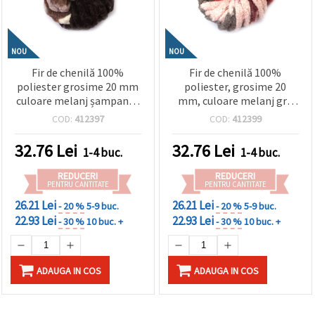
NOU
NOU
Fir de chenilă 100%
Fir de chenilă 100%
poliester grosime 20 mm
poliester, grosime 20
culoare melanj șampanie,
mm, culoare melanj gri,
maro, gri ~240 grame -25
roz, pudră, violet ~240
COD:
412397
COD:
412399
metri
grame -25 metri
32.76
Lei
32.76
Lei
1-4 buc.
1-4 buc.
REDUCERI
REDUCERI
PENTRU CANTITATE
PENTRU CANTITATE
26.21 Lei
26.21 Lei
- 20 %
5-9 buc.
- 20 %
5-9 buc.
22.93 Lei
22.93 Lei
- 30 %
10 buc. +
- 30 %
10 buc. +
ADAUGA IN COS
ADAUGA IN COS