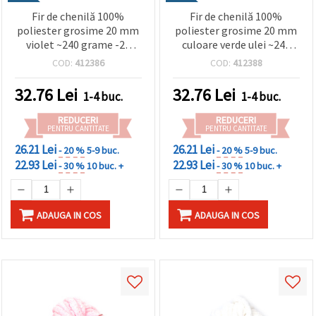
Fir de chenilă 100%
Fir de chenilă 100%
poliester grosime 20 mm
poliester grosime 20 mm
violet ~240 grame -25
culoare verde ulei ~240
metri
grame -25 metri
COD:
412386
COD:
412388
32.76
Lei
32.76
Lei
1-4 buc.
1-4 buc.
REDUCERI
REDUCERI
PENTRU CANTITATE
PENTRU CANTITATE
26.21 Lei
26.21 Lei
- 20 %
5-9 buc.
- 20 %
5-9 buc.
22.93 Lei
22.93 Lei
- 30 %
10 buc. +
- 30 %
10 buc. +
ADAUGA IN COS
ADAUGA IN COS