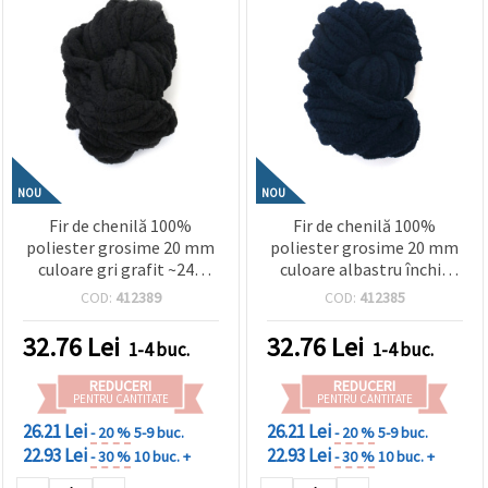
NOU
NOU
Fir de chenilă 100%
Fir de chenilă 100%
poliester grosime 20 mm
poliester grosime 20 mm
culoare gri grafit ~240
culoare albastru închis
grame -25 metri
~240 grame -25 metri
COD:
412389
COD:
412385
32.76
Lei
32.76
Lei
1-4 buc.
1-4 buc.
REDUCERI
REDUCERI
PENTRU CANTITATE
PENTRU CANTITATE
26.21 Lei
26.21 Lei
- 20 %
5-9 buc.
- 20 %
5-9 buc.
22.93 Lei
22.93 Lei
- 30 %
10 buc. +
- 30 %
10 buc. +