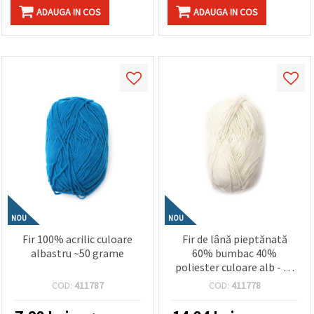
ADAUGA IN COS
ADAUGA IN COS
NOU
NOU
Fir 100% acrilic culoare
Fir de lână pieptănată
albastru ~50 grame
60% bumbac 40%
poliester culoare alb - 50
grame
COD:
411787
COD:
411778