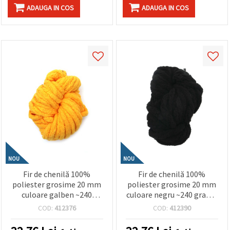
ADAUGA IN COS
ADAUGA IN COS
NOU
NOU
Fir de chenilă 100%
Fir de chenilă 100%
poliester grosime 20 mm
poliester grosime 20 mm
culoare galben ~240
culoare negru ~240 grame
grame -25 metri
-25 metri
COD:
412376
COD:
412390