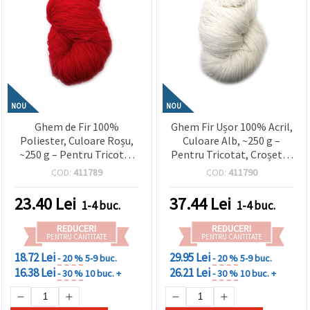
NOU
NOU
Ghem de Fir 100%
Ghem Fir Ușor 100% Acril,
Poliester, Culoare Roșu,
Culoare Alb, ~250 g –
~250 g – Pentru Tricotat
Pentru Tricotat, Croșetat
și Diverse Proiecte
și Diverse Proiecte
COD:
411789
COD:
411790
Handmade/Craft
Handmade
23.40
Lei
37.44
Lei
1-4 buc.
1-4 buc.
REDUCERI
REDUCERI
PENTRU CANTITATE
PENTRU CANTITATE
18.72 Lei
29.95 Lei
- 20 %
5-9 buc.
- 20 %
5-9 buc.
16.38 Lei
26.21 Lei
- 30 %
10 buc. +
- 30 %
10 buc. +