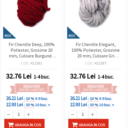
NOU
NOU
Fir Chenille Deep, 100%
Fir Chenille Elegant,
Poliester, Grosime 20
100% Poliester, Grosime
mm, Culoare Burgundy,
20 mm, Culoare Gri
~240 g, 25 m – Ideal
Deschis, ~240 g, 25 m –
COD:
412381
COD:
412387
pentru Tricotat Plush,
Ideal pentru Tricotat
Croșetat & Proiecte
Plușat, Croșetat și
32.76
Lei
32.76
Lei
1-4 buc.
1-4 buc.
Decorative Handmade
Proiecte Decorative
Handmade
REDUCERI
REDUCERI
PENTRU CANTITATE
PENTRU CANTITATE
26.21 Lei
26.21 Lei
- 20 %
5-9 buc.
- 20 %
5-9 buc.
22.93 Lei
22.93 Lei
- 30 %
10 buc. +
- 30 %
10 buc. +
ADAUGA IN COS
ADAUGA IN COS