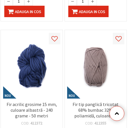
ADAUGA IN COS
ADAUGA IN COS
NOU
NOU
Fir acrilic grosime 15 mm,
Fir tip panglică tricotat
culoare albastră - 240
68% bumbac 32%
grame - 50 metri
poliamidă, culoare gri
deschis, 50 g – pentru
COD:
412372
COD:
412355
tricotat, croșetat și