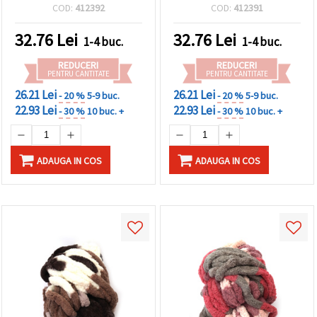
verde, mentă ~240 grame
albastru deschis, albastru
COD:
412392
COD:
412391
-25 metri
închis ~240 grame -25
metri
32.76
Lei
32.76
Lei
1-4 buc.
1-4 buc.
REDUCERI
REDUCERI
PENTRU CANTITATE
PENTRU CANTITATE
26.21 Lei
26.21 Lei
- 20 %
5-9 buc.
- 20 %
5-9 buc.
22.93 Lei
22.93 Lei
- 30 %
10 buc. +
- 30 %
10 buc. +
ADAUGA IN COS
ADAUGA IN COS