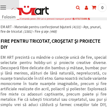
0
Folosim
Comanda peste 250 Lei si primesti transport gratuit!
0731715486
cookie-
EM ART
›
Materiale pentru confecționat bijuterii
(4131)
›
Ațe, șnururi,
uri
fire de tricotat
(1581)
›
Fire și ațe
(448)
🍪 Folosim
cookie-uri
FIRE PENTRU TRICOTAT, CROȘETAT ȘI PROIECTE
și
tehnologii
DIY
similare
pentru a
EM ART prezintă cu mândrie o colecție unică de fire, special
asigura
funcționarea
selectate pentru hobby-uri și proiecte creative diverse.
corectă a
Descoperă fibre delicate din bambus și mătase, bumbac pur
site-ului,
pentru a vă
și lână merinos, alături de lână naturală, neprelucrată, cu
îmbunătăți
nuanțe translucide în stil etno. Gama noastră include variante
experiența
monocrome în toate nuanțele imaginabile, precum și fire
și, cu
acordul
artificiale realizate din acril, poliacril și poliester. Explorează
dumneavoastră,
fire mixte cu adaosuri captivante, precum paiete și fire
pentru a
metalice. Fie că iubești tricotatul sau croșetatul, sau pur și
analiza
traficul și a
simplu vrei să aduci căldură și farmec creațiilor tale DIY,
afișa