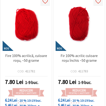
NOU
NOU
Fire 100% acrilică, culoare
Fir 100% acrilic culoare
roșu, ~50 grame
roșu închis ~50 grame
COD:
411782
COD:
411783
7.80
Lei
7.80
Lei
1-9 buc.
1-9 buc.
REDUCERI
REDUCERI
PENTRU CANTITATE
PENTRU CANTITATE
6.24 Lei
6.24 Lei
- 20 %
10-19 buc.
- 20 %
10-19 buc.
5.46 Lei
5.46 Lei
- 30 %
20 buc. +
- 30 %
20 buc. +