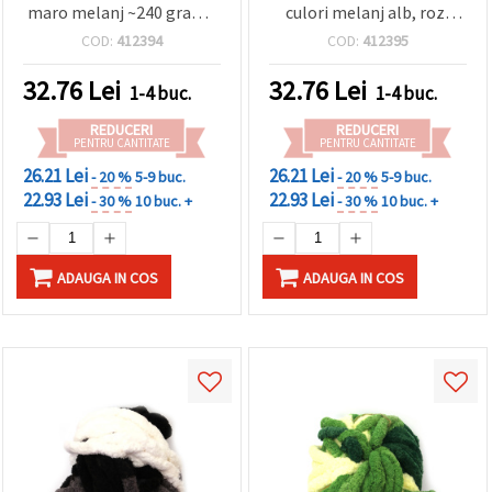
maro melanj ~240 grame
culori melanj alb, roz,
-25 metri
violet ~240 grame -25
COD:
412394
COD:
412395
metri
32.76
Lei
32.76
Lei
1-4 buc.
1-4 buc.
REDUCERI
REDUCERI
PENTRU CANTITATE
PENTRU CANTITATE
26.21 Lei
26.21 Lei
- 20 %
5-9 buc.
- 20 %
5-9 buc.
22.93 Lei
22.93 Lei
- 30 %
10 buc. +
- 30 %
10 buc. +
ADAUGA IN COS
ADAUGA IN COS