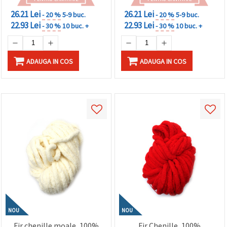
26.21 Lei
26.21 Lei
- 20 %
5-9 buc.
- 20 %
5-9 buc.
22.93 Lei
22.93 Lei
- 30 %
10 buc. +
- 30 %
10 buc. +
ADAUGA IN COS
ADAUGA IN COS
NOU
NOU
Fir chenille moale, 100%
Fir Chenille, 100%