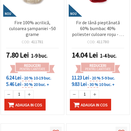
NOU
NOU
Fire 100% acrilică,
Fir de lână pieptănată
culoarea șampaniei ~50
60% bumbac 40%
grame
poliester culoare roșu - 50
grame
COD:
411781
COD:
411780
7.80
Lei
14.04
Lei
1-9 buc.
1-4 buc.
REDUCERI
REDUCERI
PENTRU CANTITATE
PENTRU CANTITATE
6.24 Lei
11.23 Lei
- 20 %
10-19 buc.
- 20 %
5-9 buc.
5.46 Lei
9.83 Lei
- 30 %
20 buc. +
- 30 %
10 buc. +
ADAUGA IN COS
ADAUGA IN COS