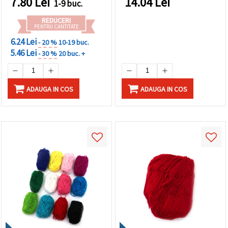
7.80
Lei
14.04
Lei
1-9 buc.
REDUCERI
PENTRU CANTITATE
6.24 Lei
- 20 %
10-19 buc.
5.46 Lei
- 30 %
20 buc. +
ADAUGA IN COS
ADAUGA IN COS