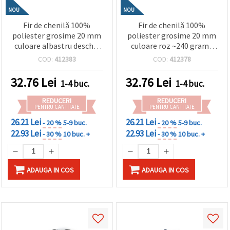
NOU
NOU
Fir de chenilă 100%
Fir de chenilă 100%
poliester grosime 20 mm
poliester grosime 20 mm
culoare albastru deschis
culoare roz ~240 grame
~240 grame -25 metri
-25 metri
COD:
412383
COD:
412378
32.76
Lei
32.76
Lei
1-4 buc.
1-4 buc.
REDUCERI
REDUCERI
PENTRU CANTITATE
PENTRU CANTITATE
26.21 Lei
26.21 Lei
- 20 %
5-9 buc.
- 20 %
5-9 buc.
22.93 Lei
22.93 Lei
- 30 %
10 buc. +
- 30 %
10 buc. +
ADAUGA IN COS
ADAUGA IN COS