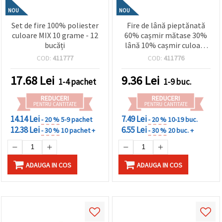
NOU
NOU
Set de fire 100% poliester
Fire de lână pieptănată
culoare MIX 10 grame - 12
60% cașmir mătase 30%
bucăți
lână 10% cașmir culoare
roșu închis - 50 de grame
COD:
411777
COD:
411776
17.68
Lei
9.36
Lei
1-4 pachet
1-9 buc.
REDUCERI
REDUCERI
PENTRU CANTITATE
PENTRU CANTITATE
14.14 Lei
7.49 Lei
- 20 %
5-9 pachet
- 20 %
10-19 buc.
12.38 Lei
6.55 Lei
- 30 %
10 pachet +
- 30 %
20 buc. +
ADAUGA IN COS
ADAUGA IN COS