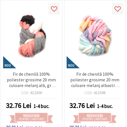
NOU
NOU
Fir de chenilă 100%
Fir de chenilă 100%
poliester grosime 20 mm
poliester grosime 20 mm
culoare melanj alb, gri,
culoare melanj albastru,
somon ~240 grame -25
roz, piersică ~240 grame
COD:
412300
COD:
412398
metri
-25 metri
32.76
Lei
32.76
Lei
1-4 buc.
1-4 buc.
REDUCERI
REDUCERI
PENTRU CANTITATE
PENTRU CANTITATE