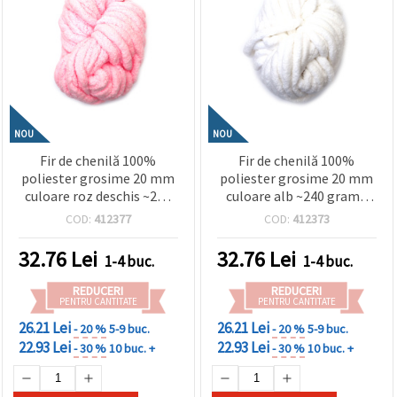
NOU
NOU
Fir de chenilă 100%
Fir de chenilă 100%
poliester grosime 20 mm
poliester grosime 20 mm
culoare roz deschis ~240
culoare alb ~240 grame
grame -25 metri
-25 metri
COD:
412377
COD:
412373
32.76
Lei
32.76
Lei
1-4 buc.
1-4 buc.
REDUCERI
REDUCERI
PENTRU CANTITATE
PENTRU CANTITATE
26.21 Lei
26.21 Lei
- 20 %
5-9 buc.
- 20 %
5-9 buc.
22.93 Lei
22.93 Lei
- 30 %
10 buc. +
- 30 %
10 buc. +