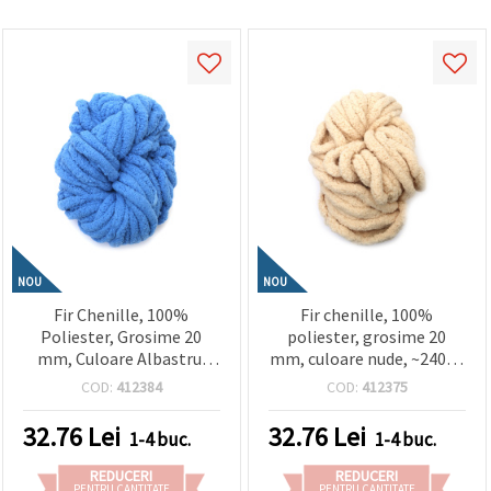
NOU
NOU
Fir Chenille, 100%
Fir chenille, 100%
Poliester, Grosime 20
poliester, grosime 20
mm, Culoare Albastru,
mm, culoare nude, ~240 g,
~240 g, 25 m – Ideal
25 m – ideal pentru
COD:
412384
COD:
412375
pentru Tricotat Plush,
tricotat pluș, croșetat
Croșetat & Proiecte
amigurumi & proiecte
32.76
Lei
32.76
Lei
1-4 buc.
1-4 buc.
Decorative Handmade
decorative DIY
REDUCERI
REDUCERI
PENTRU CANTITATE
PENTRU CANTITATE