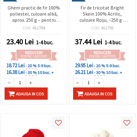
făcând clic
pe butonul
Ghem practic de fir 100%
Fir de tricotat Bright
"Salvați"
poliester, culoare albă,
Skein 100% Acrilic,
aprox. 250 g – pentru
culoare Roșu, ~250 g –
tricotat și diverse
pentru croșetat, tricotat
Аcceptati
COD:
411788
COD:
411791
proiecte handmade (DIY)
și proiecte handmade
toate!
creative
23.40
Lei
37.44
Lei
1-4 buc.
1-4 buc.
Setări
REDUCERI
REDUCERI
PENTRU CANTITATE
PENTRU CANTITATE
18.72 Lei
29.95 Lei
- 20 %
5-9 buc.
- 20 %
5-9 buc.
16.38 Lei
26.21 Lei
- 30 %
10 buc. +
- 30 %
10 buc. +
ADAUGA IN COS
ADAUGA IN COS