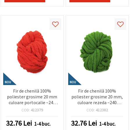
NOU
NOU
Fir de chenilă 100%
Fir de chenilă 100%
poliester grosime 20 mm
poliester grosime 20 mm,
culoare portocalie ~240
culoare rezeda ~240
grame -25 metri
grame - 25 metri
COD:
412379
COD:
412382
32.76
Lei
32.76
Lei
1-4 buc.
1-4 buc.