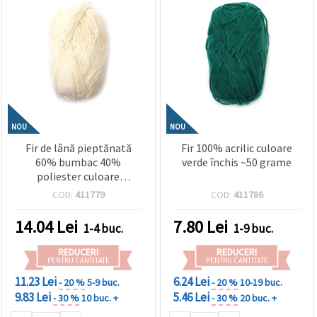
NOU
NOU
Fir de lână pieptănată
Fir 100% acrilic culoare
60% bumbac 40%
verde închis ~50 grame
poliester culoare
șampanie - 50 grame
COD:
411779
COD:
411786
14.04
Lei
7.80
Lei
1-4 buc.
1-9 buc.
REDUCERI
REDUCERI
PENTRU CANTITATE
PENTRU CANTITATE
11.23 Lei
6.24 Lei
- 20 %
5-9 buc.
- 20 %
10-19 buc.
9.83 Lei
5.46 Lei
- 30 %
10 buc. +
- 30 %
20 buc. +