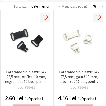
conținut și
Sorteaza:
Vizualizare pagină:
reclame
mai
relevante,
inclusiv cu
ajutorul
partenerilor
noștri de
analiză și
marketing.
Puteți fi de
acord să
utilizați
toate
cookie -
urile făcând
clic pe
"acceptati
Catarame din plastic 14 x
Catarame din plastic 14 x
toate!" Sau
27,5 mm, orificiu 10 mm,
27,5 mm, gaură 10 mm,
să vă
negre – set 10 buc., pentru
albe – set 10 buc, pentru
indicați
preferințele
DIY, genți și șnururi pentru
DIY handmade, genți și
COD:
592011
COD:
592012
în setări
ecusoane
lanyarduri
selectând
un tip de
2.60
Lei
4.16
Lei
1-9 pachet
1-9 pachet
cookie -uri
dat și