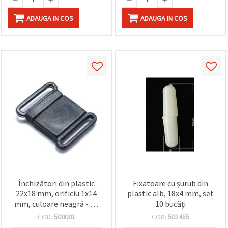
ADAUGA IN COS
ADAUGA IN COS
Închizători din plastic
Fixatoare cu șurub din
22x18 mm, orificiu 1x14
plastic alb, 18x4 mm, set
mm, culoare neagră - 10
10 bucăți
bucăți
COD:
500001
COD:
501455