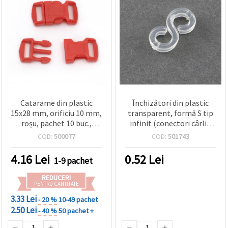
Catarame din plastic
Închizători din plastic
15x28 mm, orificiu 10 mm,
transparent, formă S tip
roșu, pachet 10 buc.,
infinit (conectori cârlig
pentru DIY, genți și
S), 11x6x2 mm – pentru
COD:
500077
COD:
501743
lanyard-uri
bijuterii și craft, pachet
~12 bucăți
4.16
Lei
0.52
Lei
1-9 pachet
REDUCERI
PENTRU CANTITATE
3.33 Lei
- 20 %
10-49 pachet
2.50 Lei
- 40 %
50 pachet +