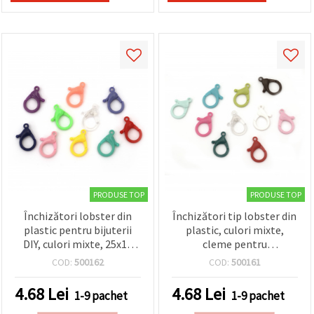
PRODUSE TOP
PRODUSE TOP
Închizători lobster din
Închizători tip lobster din
plastic pentru bijuterii
plastic, culori mixte,
DIY, culori mixte, 25x15
cleme pentru
mm, gaură 2 mm – set 10
confecționare bijuterii,
COD:
500162
COD:
500161
buc
brelocuri și craft DIY,
dimensiune: 35x22 mm,
4.68
Lei
4.68
Lei
1-9 pachet
1-9 pachet
orificiu: 3 mm – 10 buc.