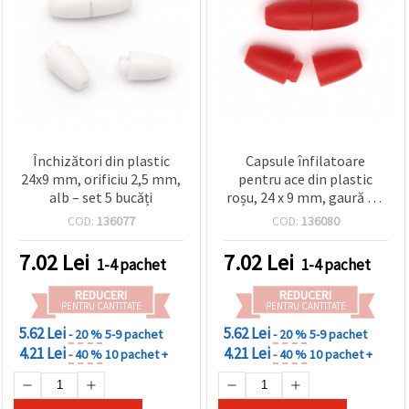
Închizători din plastic
Capsule înfilatoare
24x9 mm, orificiu 2,5 mm,
pentru ace din plastic
alb – set 5 bucăți
roșu, 24 x 9 mm, gaură 2,5
mm – 5 buc.
COD:
136077
COD:
136080
7.02
Lei
7.02
Lei
1-4 pachet
1-4 pachet
REDUCERI
REDUCERI
PENTRU CANTITATE
PENTRU CANTITATE
5.62 Lei
5.62 Lei
- 20 %
5-9 pachet
- 20 %
5-9 pachet
4.21 Lei
4.21 Lei
- 40 %
10 pachet +
- 40 %
10 pachet +