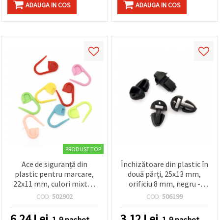
ADAUGA IN COS
ADAUGA IN COS
PRODUSE TOP
Ace de siguranță din
Închizătoare din plastic în
plastic pentru marcare,
două părți, 25x13 mm,
22x11 mm, culori mixte -
orificiu 8 mm, negru -
50 bucăți
Pachet de 10 buc.
COD:
502902
COD:
506199
6.24
Lei
3.12
Lei
1-9 pachet
1-9 pachet