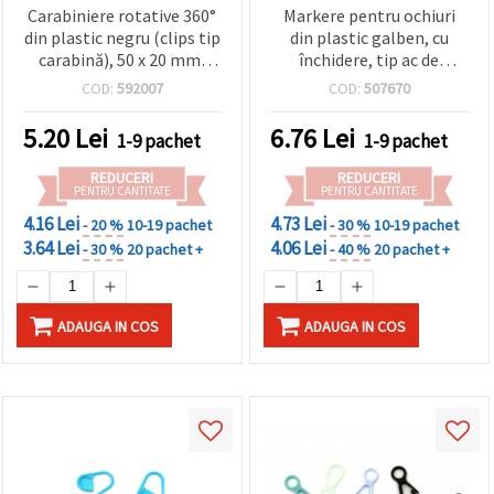
Carabiniere rotative 360°
Markere pentru ochiuri
din plastic negru (clips tip
din plastic galben, cu
carabină), 50 x 20 mm,
închidere, tip ac de
buclă interioară 16 x 5
siguranță, 20x8 mm,
COD:
592007
COD:
507670
mm – pentru
pentru tricotat și
DIY/handmade, genți,
croșetat – 50 bucăți
5.20
Lei
6.76
Lei
1-9 pachet
1-9 pachet
lanyard – pachet de 10
REDUCERI
REDUCERI
PENTRU CANTITATE
PENTRU CANTITATE
4.16 Lei
4.73 Lei
- 20 %
10-19 pachet
- 30 %
10-19 pachet
3.64 Lei
4.06 Lei
- 30 %
20 pachet +
- 40 %
20 pachet +
ADAUGA IN COS
ADAUGA IN COS