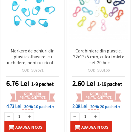
Markere de ochiuri din
Carabiniere din plastic,
plastic albastre, cu
32x13x5 mm, culori mixte
închidere, pentru tricotat
- set 20 buc.
și croșetat, în formă de U,
COD:
507671
COD:
500166
20x8 mm - 50 buc.
6.76
Lei
2.60
Lei
1-9 pachet
1-19 pachet
REDUCERI
REDUCERI
PENTRU CANTITATE
PENTRU CANTITATE
4.73 Lei
2.08 Lei
- 30 %
10 pachet +
- 20 %
20 pachet +
ADAUGA IN COS
ADAUGA IN COS