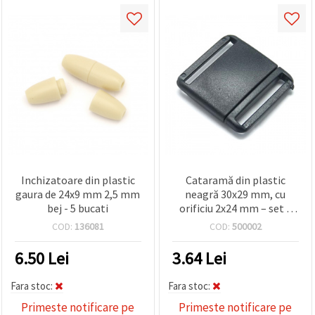
Inchizatoare din plastic
Cataramă din plastic
gaura de 24x9 mm 2,5 mm
neagră 30x29 mm, cu
bej - 5 bucati
orificiu 2x24 mm – set 5
buc. pentru handmade &
COD:
136081
COD:
500002
craft
6.50
Lei
3.64
Lei
Fara stoc:
Fara stoc:
Primeste notificare pe
Primeste notificare pe