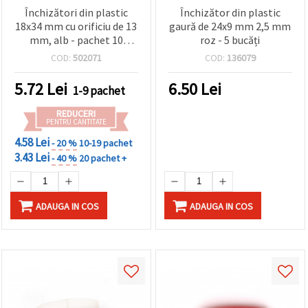
Închizători din plastic
Închizător din plastic
18x34 mm cu orificiu de 13
gaură de 24x9 mm 2,5 mm
mm, alb - pachet 10
roz - 5 bucăți
bucăți
COD:
502071
COD:
136079
5.72
Lei
6.50
Lei
1-9 pachet
REDUCERI
PENTRU CANTITATE
4.58 Lei
- 20 %
10-19 pachet
3.43 Lei
- 40 %
20 pachet +
ADAUGA IN COS
ADAUGA IN COS