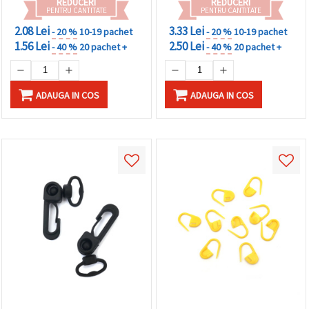
REDUCERI
REDUCERI
făcând clic
PENTRU CANTITATE
PENTRU CANTITATE
pe butonul
"Salvați"
2.08 Lei
3.33 Lei
- 20 %
10-19 pachet
- 20 %
10-19 pachet
1.56 Lei
2.50 Lei
- 40 %
20 pachet +
- 40 %
20 pachet +
Аcceptati
toate!
ADAUGA IN COS
ADAUGA IN COS
Setări