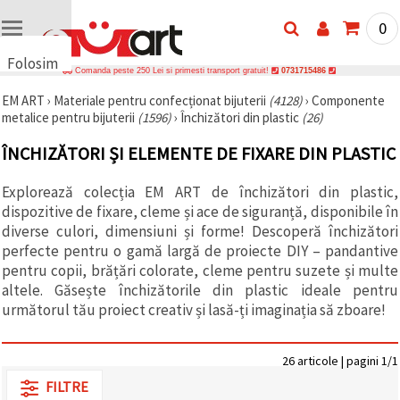
0
Folosim
Comanda peste 250 Lei si primesti transport gratuit!
0731715486
cookie-
EM ART
›
Materiale pentru confecționat bijuterii
(4128)
›
Componente
uri
metalice pentru bijuterii
(1596)
›
Închizători din plastic
(26)
🍪 Folosim
cookie-uri
ÎNCHIZĂTORI ȘI ELEMENTE DE FIXARE DIN PLASTIC
și
tehnologii
similare
Explorează colecția EM ART de închizători din plastic,
pentru a
dispozitive de fixare, cleme și ace de siguranță, disponibile în
asigura
funcționarea
diverse culori, dimensiuni și forme! Descoperă închizători
corectă a
perfecte pentru o gamă largă de proiecte DIY – pandantive
site-ului,
pentru copii, brățări colorate, cleme pentru suzete și multe
pentru a vă
îmbunătăți
altele. Găsește închizătorile din plastic ideale pentru
experiența
următorul tău proiect creativ și lasă-ți imaginația să zboare!
și, cu
acordul
dumneavoastră,
pentru a
26 articole | pagini 1/1
analiza
traficul și a
FILTRE
afișa