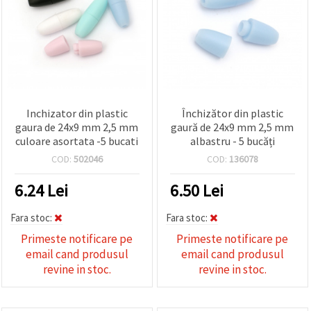
Inchizator din plastic
Închizător din plastic
gaura de 24x9 mm 2,5 mm
gaură de 24x9 mm 2,5 mm
culoare asortata -5 bucati
albastru - 5 bucăți
COD:
502046
COD:
136078
6.24
Lei
6.50
Lei
Fara stoc:
Fara stoc:
Primeste notificare pe
Primeste notificare pe
email cand produsul
email cand produsul
revine in stoc.
revine in stoc.