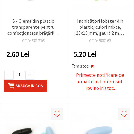
S - Cleme din plastic
Închizători lobster din
transparente pentru
plastic, culori mixte,
confecționarea brățărilor
25x15 mm, gaură 2 mm,
și colierelor, 13 mm - set
pentru bijuterii și proiecte
COD:
501716
COD:
500163
50 buc.
DIY hobby & craft, set 10
buc.
2.60
Lei
5.20
Lei
Fara stoc:
Primeste notificare pe
email cand produsul
ADAUGA IN COS
revine in stoc.