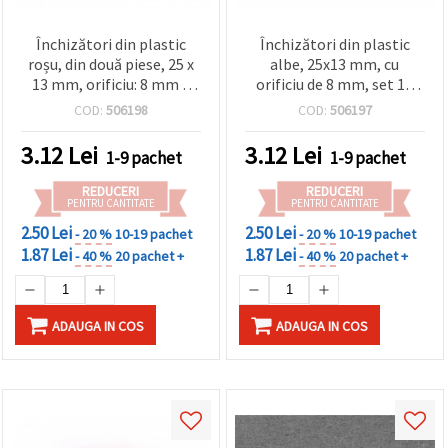
Închizători din plastic
Închizători din plastic
roșu, din două piese, 25 x
albe, 25x13 mm, cu
13 mm, orificiu: 8 mm –
orificiu de 8 mm, set 10
set de 10 bucăți
bucăți
COD:
506198
COD:
506197
3.12
Lei
3.12
Lei
1-9 pachet
1-9 pachet
REDUCERI
REDUCERI
PENTRU CANTITATE
PENTRU CANTITATE
2.50 Lei
2.50 Lei
- 20 %
10-19 pachet
- 20 %
10-19 pachet
1.87 Lei
1.87 Lei
- 40 %
20 pachet +
- 40 %
20 pachet +
ADAUGA IN COS
ADAUGA IN COS