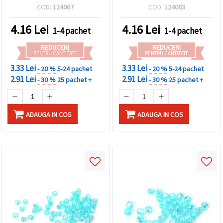
curcubeu, 1 mm - 20
curcubeu - 20 grame ~190
COD:
124067
COD:
124063
grame ~190 bucăți
bucăți
4.16
Lei
4.16
Lei
1-4 pachet
1-4 pachet
REDUCERI
REDUCERI
PENTRU CANTITATE
PENTRU CANTITATE
3.33 Lei
3.33 Lei
- 20 %
5-24 pachet
- 20 %
5-24 pachet
2.91 Lei
2.91 Lei
- 30 %
25 pachet +
- 30 %
25 pachet +
ADAUGA IN COS
ADAUGA IN COS