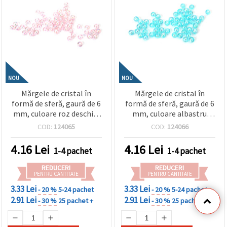
NOU
NOU
Mărgele de cristal în
Mărgele de cristal în
formă de sferă, gaură de 6
formă de sferă, gaură de 6
mm, culoare roz deschis,
mm, culoare albastru
curcubeu - 20 grame ~190
deschis, curcubeu - 20
COD:
124065
COD:
124066
bucăți
grame ~190 bucăți
4.16
Lei
4.16
Lei
1-4 pachet
1-4 pachet
REDUCERI
REDUCERI
PENTRU CANTITATE
PENTRU CANTITATE
3.33 Lei
3.33 Lei
- 20 %
5-24 pachet
- 20 %
5-24 pachet
2.91 Lei
2.91 Lei
- 30 %
25 pachet +
- 30 %
25 pachet +