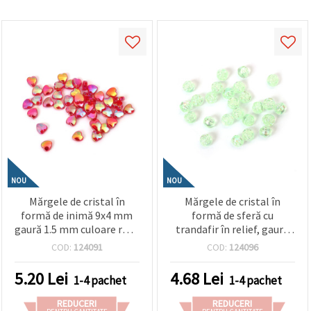
NOU
NOU
Mărgele de cristal în
Mărgele de cristal în
formă de inimă 9x4 mm
formă de sferă cu
gaură 1.5 mm culoare roșu
trandafir în relief, gaură
curcubeu -20 grame ~110
de 8 mm, culoarea
COD:
124091
COD:
124096
bucăți
curcubeului mentă de 1
mm - 20 grame ~80 bucăți
5.20
Lei
4.68
Lei
1-4 pachet
1-4 pachet
REDUCERI
REDUCERI