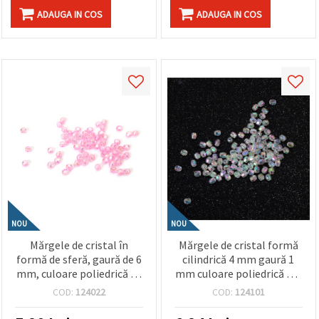
ADAUGA IN COS
ADAUGA IN COS
NOU
NOU
Mărgele de cristal în
Mărgele de cristal formă
formă de sferă, gaură de 6
cilindrică 4 mm gaură 1
mm, culoare poliedrică de
mm culoare poliedrică alb
1 mm, roz curcubeu - 20
CURCUBEU -20 grame
COD:
124022
COD:
124101
grame ~196 bucăți
~660 bucăți