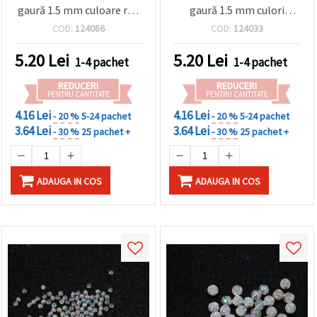
gaură 1.5 mm culoare roz
gaură 1.5 mm culori
curcubeu -20 grame ~110
curcubeu amestecate -20
COD:
124086
COD:
124033
bucăți
grame ~110 bucăți
5.20
Lei
5.20
Lei
1-4 pachet
1-4 pachet
REDUCERI
REDUCERI
PENTRU CANTITATE
PENTRU CANTITATE
4.16 Lei
4.16 Lei
- 20 %
5-24 pachet
- 20 %
5-24 pachet
3.64 Lei
3.64 Lei
- 30 %
25 pachet +
- 30 %
25 pachet +
ADAUGA IN COS
ADAUGA IN COS