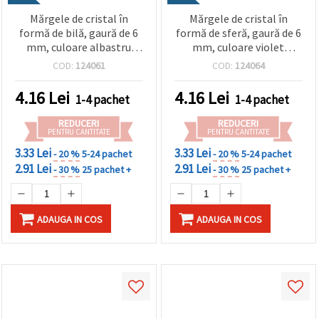
Mărgele de cristal în
Mărgele de cristal în
formă de bilă, gaură de 6
formă de sferă, gaură de 6
mm, culoare albastru
mm, culoare violet
închis curcubeu - 20
deschis, curcubeu - 20
COD:
124061
COD:
124064
grame ~190 bucăți
grame ~190 bucăți
4.16
Lei
4.16
Lei
1-4 pachet
1-4 pachet
REDUCERI
REDUCERI
PENTRU CANTITATE
PENTRU CANTITATE
3.33 Lei
3.33 Lei
- 20 %
5-24 pachet
- 20 %
5-24 pachet
2.91 Lei
2.91 Lei
- 30 %
25 pachet +
- 30 %
25 pachet +
ADAUGA IN COS
ADAUGA IN COS