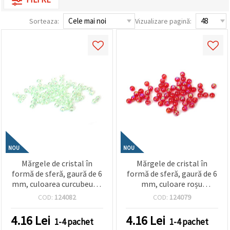
Sorteaza:
Vizualizare pagină:
NOU
NOU
Mărgele de cristal în
Mărgele de cristal în
formă de sferă, gaură de 6
formă de sferă, gaură de 6
mm, culoarea curcubeului
mm, culoare roșu
mentă, 1 mm - 20 grame
curcubeu - 20 grame ~190
COD:
124082
COD:
124079
~190 bucăți
bucăți
4.16
Lei
4.16
Lei
1-4 pachet
1-4 pachet