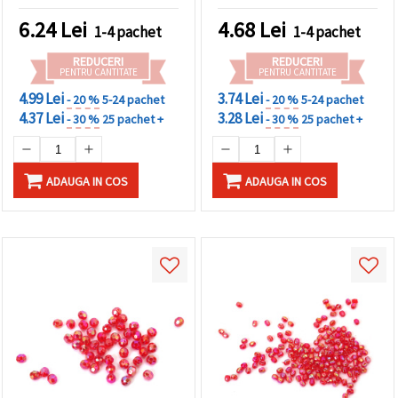
-20 grame ~660 bucăți
curcubeu de 1 mm - 20
grame ~80 bucăți
6.24
Lei
4.68
Lei
1-4 pachet
1-4 pachet
REDUCERI
REDUCERI
PENTRU CANTITATE
PENTRU CANTITATE
4.99 Lei
3.74 Lei
- 20 %
5-24 pachet
- 20 %
5-24 pachet
4.37 Lei
3.28 Lei
- 30 %
25 pachet +
- 30 %
25 pachet +
ADAUGA IN COS
ADAUGA IN COS