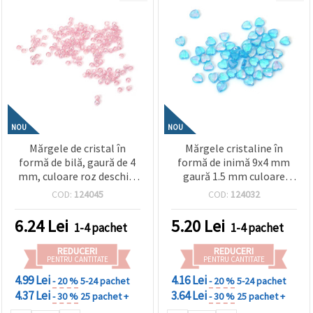
NOU
NOU
Mărgele de cristal în
Mărgele cristaline în
formă de bilă, gaură de 4
formă de inimă 9x4 mm
mm, culoare roz deschis,
gaură 1.5 mm culoare
curcubeu - 20 grame ~700
albastru curcubeu -20
COD:
124045
COD:
124032
bucăți
grame ~110 bucăți
6.24
Lei
5.20
Lei
1-4 pachet
1-4 pachet
REDUCERI
REDUCERI
PENTRU CANTITATE
PENTRU CANTITATE
4.99 Lei
4.16 Lei
- 20 %
5-24 pachet
- 20 %
5-24 pachet
4.37 Lei
3.64 Lei
- 30 %
25 pachet +
- 30 %
25 pachet +