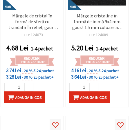
NOU
NOU
Mărgele de cristal în
Mărgele cristaline în
formă de sferă cu
formă de inimă 9x4 mm
trandafir în relief, gaură
gaură 1.5 mm culoare alb
de 8 mm, culoare violet
curcubeu -20 grame ~110
COD:
124073
COD:
124089
deschis și curcubeu - 20
bucăți
grame ~80 bucăți
4.68
Lei
5.20
Lei
1-4 pachet
1-4 pachet
REDUCERI
REDUCERI
PENTRU CANTITATE
PENTRU CANTITATE
3.74 Lei
4.16 Lei
- 20 %
5-24 pachet
- 20 %
5-24 pachet
3.28 Lei
3.64 Lei
- 30 %
25 pachet +
- 30 %
25 pachet +
ADAUGA IN COS
ADAUGA IN COS