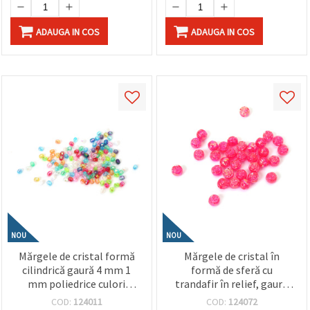
ADAUGA IN COS
ADAUGA IN COS
NOU
NOU
Mărgele de cristal formă
Mărgele de cristal în
cilindrică gaură 4 mm 1
formă de sferă cu
mm poliedrice culori
trandafir în relief, gaură
amestecate CURCUBEU
de 8 mm, culoare ciclam
COD:
124011
COD:
124072