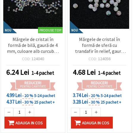
PRODUSE TOP
NOU
NOU
Mărgele de cristal în
Mărgele de cristal în
formă de bilă, gaură de 4
formă de sferă cu
mm, culoare alb curcubeu
trandafir în relief, gaură
- 20 grame ~700 bucăți
de 8 mm, culoare alb
COD:
124040
COD:
124056
curcubeu - 20 grame ~80
bucăți
6.24
Lei
4.68
Lei
1-4 pachet
1-4 pachet
REDUCERI
REDUCERI
PENTRU CANTITATE
PENTRU CANTITATE
4.99 Lei
3.74 Lei
- 20 %
5-24 pachet
- 20 %
5-24 pachet
4.37 Lei
3.28 Lei
- 30 %
25 pachet +
- 30 %
25 pachet +
ADAUGA IN COS
ADAUGA IN COS