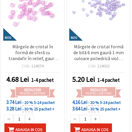
NOU
NOU
Mărgele de cristal în
Mărgele de cristal formă
formă de sferă cu
de bilă 6 mm gaură 1 mm
trandafir în relief, gaură
culoare poliedrică violet
de 8 mm, culoare roz-
curcubeu -20 grame ~196
COD:
124074
COD:
124023
violet curcubeu - 20
bucăți
grame ~80 bucăți
4.68
Lei
5.20
Lei
1-4 pachet
1-4 pachet
REDUCERI
REDUCERI
PENTRU CANTITATE
PENTRU CANTITATE
3.74 Lei
4.16 Lei
- 20 %
5-24 pachet
- 20 %
5-24 pachet
3.28 Lei
3.64 Lei
- 30 %
25 pachet +
- 30 %
25 pachet +
ADAUGA IN COS
ADAUGA IN COS