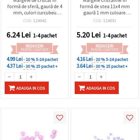
Mărgele de cristal în
Mărgele cristaline în
formă de sferă, gaură de 4
formă de stea 11x4 mm
mm, culori curcubeu
gaură 1 mm culoare
mixte - 20 grame ~700
curcubeu roșu -20 grame ~
COD:
124042
COD:
124031
bucăți
90 bucăți
6.24
Lei
5.20
Lei
1-4 pachet
1-4 pachet
REDUCERI
REDUCERI
PENTRU CANTITATE
PENTRU CANTITATE
4.99 Lei
4.16 Lei
- 20 %
5-24 pachet
- 20 %
5-24 pachet
4.37 Lei
3.64 Lei
- 30 %
25 pachet +
- 30 %
25 pachet +
ADAUGA IN COS
ADAUGA IN COS