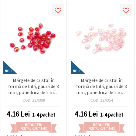
NOU
NOU
Mărgele de cristal în
Mărgele de cristal în
formă de bilă, gaură de 8
formă de bilă, gaură de 8
mm, poliedrică de 2 mm,
mm, poliedrică de 2 mm,
culoare roșu CURCUBEU -
culoare roz CURCUBEU -
COD:
124008
COD:
124054
20 grame ~80 bucăți
20 grame ~80 bucăți
4.16
Lei
4.16
Lei
1-4 pachet
1-4 pachet
REDUCERI
REDUCERI
PENTRU CANTITATE
PENTRU CANTITATE