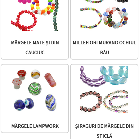
făcând clic
pe butonul
"Salvați"
Аcceptati
toate!
MĂRGELE MATE ȘI DIN
MILLEFIORI MURANO OCHIUL
Setări
CAUCIUC
RĂU
MĂRGELE LAMPWORK
ȘIRAGURI DE MĂRGELE DIN
STICLĂ