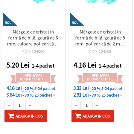
NOU
NOU
Mărgele de cristal în
Mărgele de cristal în
formă de bilă, gaură de 6
formă de bilă, gaură de 8
mm, culoare poliedrică de
mm, poliedrică de 2 mm,
1 mm, albastru deschis,
culoare albastru deschis
COD:
124006
COD:
124103
curcubeu - 20 grame ~196
CURCUBEU - 20 grame
bucăți
~80 bucăți
5.20
Lei
4.16
Lei
1-4 pachet
1-4 pachet
REDUCERI
REDUCERI
PENTRU CANTITATE
PENTRU CANTITATE
4.16 Lei
3.33 Lei
- 20 %
5-24 pachet
- 20 %
5-24 pachet
3.64 Lei
2.91 Lei
- 30 %
25 pachet +
- 30 %
25 pachet +
ADAUGA IN COS
ADAUGA IN COS