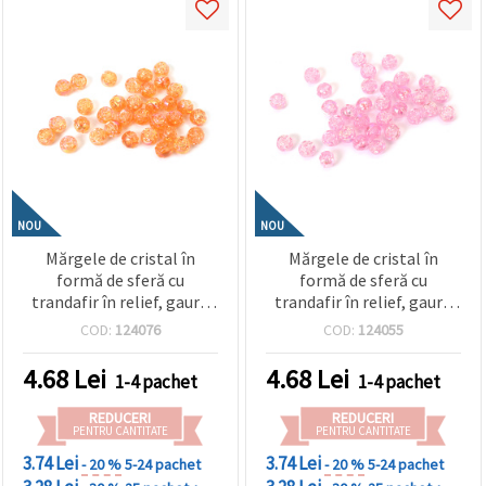
NOU
NOU
Mărgele de cristal în
Mărgele de cristal în
formă de sferă cu
formă de sferă cu
trandafir în relief, gaură
trandafir în relief, gaură
de 8 mm, culoare
de 8 mm, culoare roz
COD:
124076
COD:
124055
portocalie curcubeu - 20
curcubeu - 20 grame ~80
grame ~80 bucăți
bucăți
4.68
Lei
4.68
Lei
1-4 pachet
1-4 pachet
REDUCERI
REDUCERI
PENTRU CANTITATE
PENTRU CANTITATE
3.74 Lei
3.74 Lei
- 20 %
5-24 pachet
- 20 %
5-24 pachet