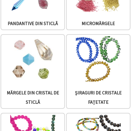
conținut și
reclame
mai
relevante,
inclusiv cu
PANDANTIVE DIN STICLĂ
MICROMĂRGELE
ajutorul
partenerilor
noștri de
analiză și
marketing.
Puteți fi de
acord să
utilizați
toate
cookie -
urile făcând
clic pe
"acceptati
toate!" Sau
MĂRGELE DIN CRISTAL DE
ȘIRAGURI DE CRISTALE
să vă
indicați
STICLĂ
FAȚETATE
preferințele
în setări
selectând
un tip de
cookie -uri
dat și