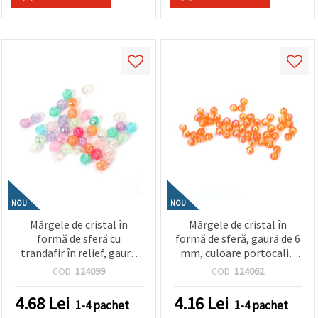
NOU
NOU
Mărgele de cristal în
Mărgele de cristal în
formă de sferă cu
formă de sferă, gaură de 6
trandafir în relief, gaură
mm, culoare portocalie
de 8 mm, culori curcubeu
curcubeu, 1 mm - 20
COD:
124099
COD:
124062
mixte de 1 mm - 20 grame
grame ~190 bucăți
~80 bucăți
4.68
Lei
4.16
Lei
1-4 pachet
1-4 pachet