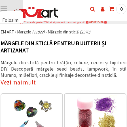
0
Folosim
Comanda peste 250 Lei si primesti transport gratuit!
0731715486
cookie-
EM ART
›
Margele
(11822)
›
Mărgele din sticlă
(2370)
uri
🍪 Folosim
MĂRGELE DIN STICLĂ PENTRU BIJUTERII ȘI
cookie-uri
ARTIZANAT
și
tehnologii
similare
Mărgele din sticlă pentru brățări, coliere, cercei și bijuterii
pentru a
asigura
DIY. Descoperă mărgele seed beads, lampwork, în stil
funcționarea
Murano, millefiori, crackle și finisaje decorative din sticlă.
corectă a
Vezi mai mult
site-ului,
pentru a vă
îmbunătăți
experiența
și, cu
acordul
dumneavoastră,
pentru a
analiza
traficul și a
afișa