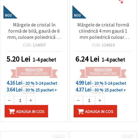
NOU
NOU
Mărgele de cristal în
Mărgele de cristal formă
formă de bilă, gaură de 6
cilindrică 4 mm gaură 1
mm, culoare poliedrică de
mm poliedrică culoare
1 mm, roșu curcubeu - 20
roșu CURCUBEU -20
COD:
124007
COD:
124010
grame ~196 bucăți
grame ~660 bucăți
5.20
Lei
6.24
Lei
1-4 pachet
1-4 pachet
REDUCERI
REDUCERI
PENTRU CANTITATE
PENTRU CANTITATE
4.16 Lei
4.99 Lei
- 20 %
5-24 pachet
- 20 %
5-24 pachet
3.64 Lei
4.37 Lei
- 30 %
25 pachet +
- 30 %
25 pachet +
ADAUGA IN COS
ADAUGA IN COS