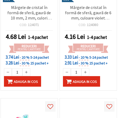
Mărgele de cristal în
Mărgele de cristal în
formă de sferă, gaură de
formă de sferă, gaură de 6
10 mm, 2 mm, culori
mm, culoare violet
curcubeu mixte poliedrice
curcubeu - 20 grame ~190
COD:
124071
COD:
124080
- 20 grame ~44 bucăți
bucăți
4.68
Lei
4.16
Lei
1-4 pachet
1-4 pachet
REDUCERI
REDUCERI
PENTRU CANTITATE
PENTRU CANTITATE
3.74 Lei
3.33 Lei
- 20 %
5-24 pachet
- 20 %
5-24 pachet
3.28 Lei
2.91 Lei
- 30 %
25 pachet +
- 30 %
25 pachet +
ADAUGA IN COS
ADAUGA IN COS