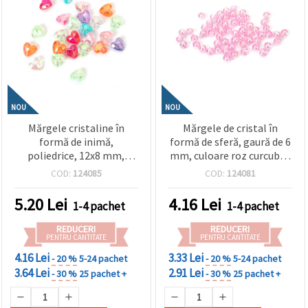
NOU
NOU
Mărgele cristaline în
Mărgele de cristal în
formă de inimă,
formă de sferă, gaură de 6
poliedrice, 12x8 mm,
mm, culoare roz curcubeu
gaură de 1,5 mm, culori
- 20 grame ~190 bucăți
COD:
124085
COD:
124081
mixte - 20 grame ~40
bucăți
5.20
Lei
4.16
Lei
1-4 pachet
1-4 pachet
REDUCERI
REDUCERI
PENTRU CANTITATE
PENTRU CANTITATE
4.16 Lei
3.33 Lei
- 20 %
5-24 pachet
- 20 %
5-24 pachet
3.64 Lei
2.91 Lei
- 30 %
25 pachet +
- 30 %
25 pachet +