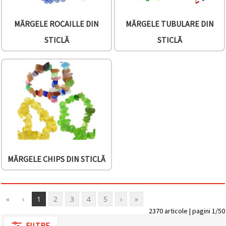
MĂRGELE ROCAILLE DIN
MĂRGELE TUBULARE DIN
STICLĂ
STICLĂ
MĂRGELE CHIPS DIN STICLĂ
«
‹
1
2
3
4
5
›
»
2370 articole | pagini 1/50
FILTRE