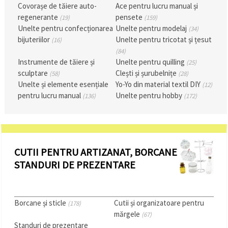
făcând clic
Covorașe de tăiere auto-
Ace pentru lucru manual și
pe butonul
regenerante
pensete
(19)
(159)
"Salvați"
Unelte pentru confecționarea
Unelte pentru modelaj
(34)
bijuteriilor
Unelte pentru tricotat și țesut
(16)
Аcceptati
(84)
toate!
Instrumente de tăiere și
Unelte pentru quilling
(25)
sculptare
Clești și șurubelnițe
(58)
(28)
Setări
Unelte și elemente esențiale
Yo-Yo din material textil DIY
(12)
pentru lucru manual
Unelte pentru hobby
(136)
(172)
CUTII PENTRU ARTIZANAT, BORCANE ȘI
STANDURI DE PREZENTARE
Borcane și sticle
Cutii și organizatoare pentru
(178)
mărgele
(67)
Standuri de prezentare