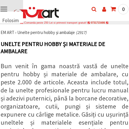
0
Folosim
Comanda peste 250 Lei si primesti transport gratuit!
0731715486
cookie-
EM ART
›
Unelte pentru hobby și ambalaje
(2917)
uri
🍪 Folosim
UNELTE PENTRU HOBBY ȘI MATERIALE DE
cookie-uri
AMBALARE
și
tehnologii
similare
pentru a
Bun venit în gama noastră vastă de unelte
asigura
pentru hobby și materiale de ambalare, cu
funcționarea
corectă a
peste 2.000 de articole. Aceasta include totul,
site-ului,
pentru a vă
de la unelte profesionale pentru lucru manual
îmbunătăți
experiența
și adezivi puternici, până la borcane decorative,
și, cu
organizatoare, cutii, pungi și sisteme de
acordul
dumneavoastră,
expunere cu cârlige metalice. Găsiți cu ușurință
pentru a
analiza
uneltele și materialele esențiale pentru
traficul și a
afișa