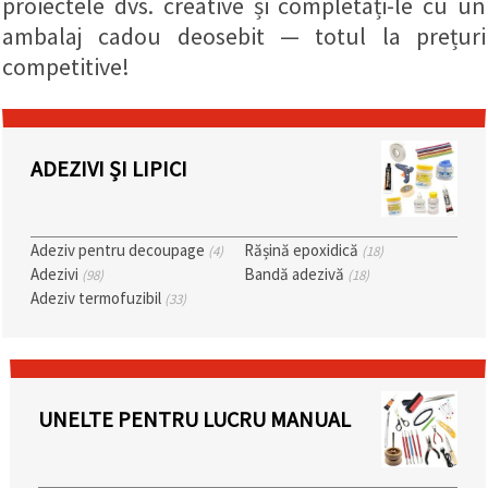
proiectele dvs. creative și completați-le cu un
conținut și
ambalaj cadou deosebit — totul la prețuri
reclame
mai
competitive!
relevante,
inclusiv cu
ajutorul
partenerilor
noștri de
analiză și
ADEZIVI ȘI LIPICI
marketing.
Puteți fi de
acord să
utilizați
Adeziv pentru decoupage
Rășină epoxidică
(4)
(18)
toate
cookie -
Adezivi
Bandă adezivă
(98)
(18)
urile făcând
Adeziv termofuzibil
(33)
clic pe
"acceptati
toate!" Sau
să vă
indicați
preferințele
în setări
UNELTE PENTRU LUCRU MANUAL
selectând
un tip de
cookie -uri
dat și