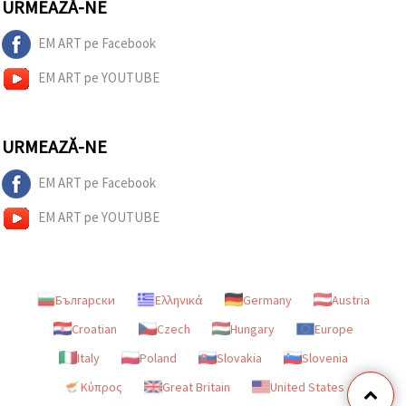
URMEAZĂ-NE
EM ART pe Facebook
EM ART pe YOUTUBE
URMEAZĂ-NE
EM ART pe Facebook
EM ART pe YOUTUBE
Български
Ελληνικά
Germany
Austria
Croatian
Czech
Hungary
Europe
Italy
Poland
Slovakia
Slovenia
Κύπρος
Great Britain
United States