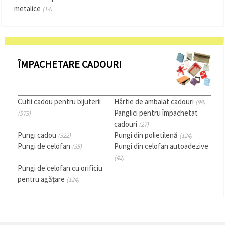
metalice
(14)
ÎMPACHETARE CADOURI
Cutii cadou pentru bijuterii
Hârtie de ambalat cadouri
(98)
Panglici pentru împachetat
(973)
cadouri
(27)
Pungi cadou
Pungi din polietilenă
(322)
(124)
Pungi de celofan
Pungi din celofan autoadezive
(35)
(42)
Pungi de celofan cu orificiu
pentru agățare
(124)