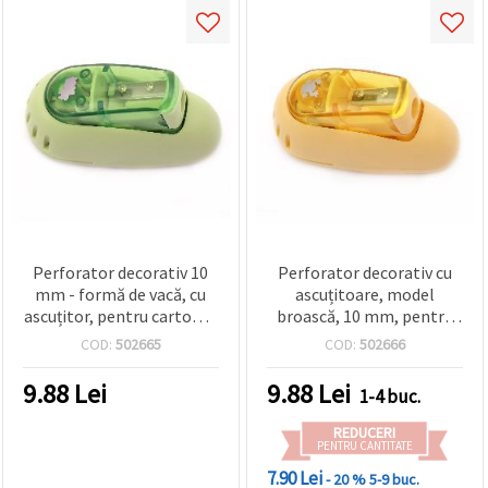
Perforator decorativ 10
Perforator decorativ cu
mm - formă de vacă, cu
ascuțitoare, model
ascuțitor, pentru carton și
broască, 10 mm, pentru
spumă EVA - ideal pentru
carton și spumă EVA -
COD:
502665
COD:
502666
decorarea caietelor,
ideal pentru decorarea
etichetelor cadou și
felicitărilor, ramelor și
9.88
Lei
9.88
Lei
1-4 buc.
cutiilor
albumelor
REDUCERI
PENTRU CANTITATE
7.90 Lei
- 20 %
5-9 buc.