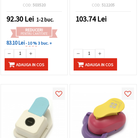
COD:
503520
COD:
512205
92.30
Lei
103.74
Lei
1-2 buc.
REDUCERI
PENTRU CANTITATE
83.10 Lei
- 10 %
3 buc. +
ADAUGA IN COS
ADAUGA IN COS