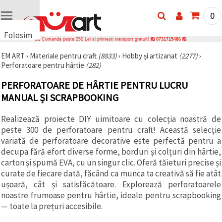
0
Folosim
Comanda peste 250 Lei si primesti transport gratuit!
0731715486
cookie-
EM ART
›
Materiale pentru craft
(8833)
›
Hobby și artizanat
(2277)
›
uri
Perforatoare pentru hârtie
(282)
🍪 Folosim
cookie-uri
PERFORATOARE DE HÂRTIE PENTRU LUCRU
și
tehnologii
MANUAL ȘI SCRAPBOOKING
similare
pentru a
Realizează proiecte DIY uimitoare cu colecția noastră de
asigura
funcționarea
peste 300 de perforatoare pentru craft! Această selecție
corectă a
variată de perforatoare decorative este perfectă pentru a
site-ului,
pentru a vă
decupa fără efort diverse forme, borduri și colțuri din hârtie,
îmbunătăți
carton și spumă EVA, cu un singur clic. Oferă tăieturi precise și
experiența
curate de fiecare dată, făcând ca munca ta creativă să fie atât
și, cu
acordul
ușoară, cât și satisfăcătoare. Explorează perforatoarele
dumneavoastră,
noastre frumoase pentru hârtie, ideale pentru scrapbooking
pentru a
— toate la prețuri accesibile.
analiza
traficul și a
afișa