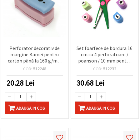
Perforator decorativ de
Set foarfece de bordura 16
margine Kamei pentru
cm cu 4 perforatoare /
carton până la 160 g/mp,
poanson / 10 mm pentru
motiv Case și Inimioare
carton de pana la 160 g /
COD:
512248
COD:
512232
m2
20.28
Lei
30.68
Lei
ADAUGA IN COS
ADAUGA IN COS