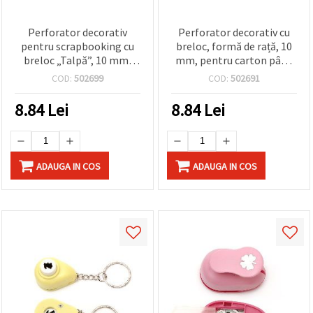
Perforator decorativ
Perforator decorativ cu
pentru scrapbooking cu
breloc, formă de rață, 10
breloc „Talpă”, 10 mm,
mm, pentru carton până
pentru carton până la 160
la 160 g/m² – instrument
COD:
502699
COD:
502691
g/m²
pentru scrapbooking și
decorațiuni craft
8.84
Lei
8.84
Lei
ADAUGA IN COS
ADAUGA IN COS