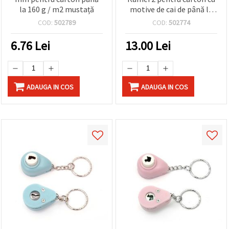
la 160 g / m2 mustață
motive de cai de până la
160 g / m2
COD:
502789
COD:
502774
6.76
Lei
13.00
Lei
ADAUGA IN COS
ADAUGA IN COS