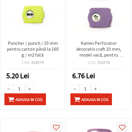
Puncher / punch / 10 mm
Kamei Perforator
pentru carton până la 160
decorativ craft 10 mm,
g / m2 fată
model vacă, pentru
carton până la 160 g/mp
COD:
502579
COD:
502574
5.20
Lei
6.76
Lei
ADAUGA IN COS
ADAUGA IN COS