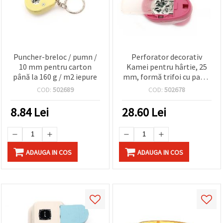
Puncher-breloc / pumn /
Perforator decorativ
10 mm pentru carton
Kamei pentru hârtie, 25
până la 160 g / m2 iepure
mm, formă trifoi cu patru
foi, pentru carton și
COD:
502689
COD:
502678
spumă EVA, ideal pentru
craft DIY și decorațiuni
8.84
Lei
28.60
Lei
ADAUGA IN COS
ADAUGA IN COS