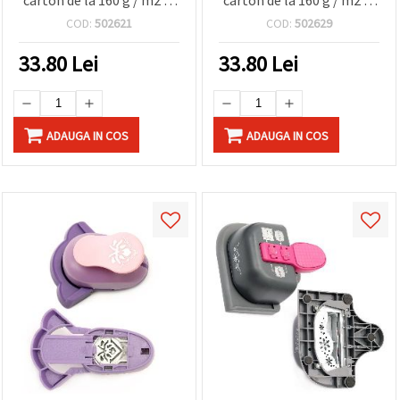
240 g / m2 și fântână EVA
240 g / m2 și fântână EVA
COD:
502621
COD:
502629
2
33.80
Lei
33.80
Lei
ADAUGA IN COS
ADAUGA IN COS