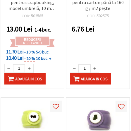
pentru scrapbooking,
pentru carton până la 160
model umbrelă, 10 mm,
g / m2 pește
pentru carton și spumă
COD:
502585
COD:
502575
EVA
13.00
Lei
6.76
Lei
1-4 buc.
REDUCERI
PENTRU CANTITATE
11.70 Lei
- 10 %
5-9 buc.
10.40 Lei
- 20 %
10 buc. +
ADAUGA IN COS
ADAUGA IN COS