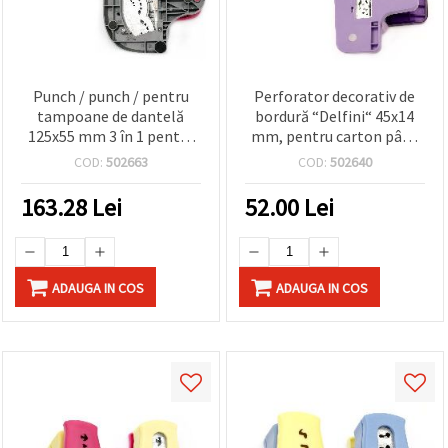
Punch / punch / pentru
Perforator decorativ de
tampoane de dantelă
bordură “Delfini“ 45x14
125x55 mm 3 în 1 pentru
mm, pentru carton până
carton până la 160 g / m2
la 160 g/m²
COD:
502663
COD:
502640
163.28
Lei
52.00
Lei
ADAUGA IN COS
ADAUGA IN COS