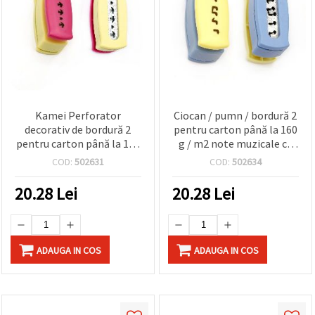
Kamei Perforator
Ciocan / pumn / bordură 2
decorativ de bordură 2
pentru carton până la 160
pentru carton până la 160
g / m2 note muzicale cu
g/mp - Design Păsări și
motive
COD:
502631
COD:
502634
Inimi
20.28
Lei
20.28
Lei
ADAUGA IN COS
ADAUGA IN COS