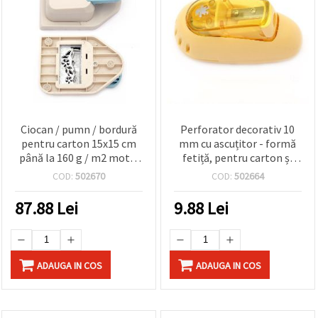
Ciocan / pumn / bordură
Perforator decorativ 10
pentru carton 15x15 cm
mm cu ascuțitor - formă
până la 160 g / m2 motiv
fetiță, pentru carton și
florii
spumă EVA
COD:
502670
COD:
502664
87.88
Lei
9.88
Lei
ADAUGA IN COS
ADAUGA IN COS