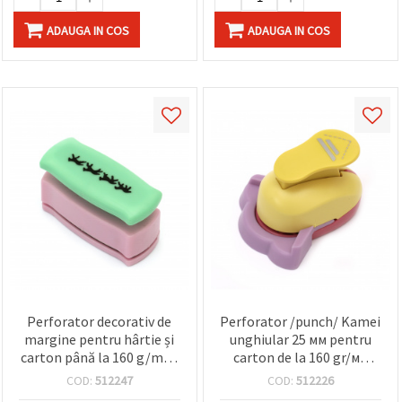
ADAUGA IN COS
ADAUGA IN COS
Perforator decorativ de
Perforator /punch/ Kamei
margine pentru hârtie și
unghiular 25 мм pentru
carton până la 160 g/m² –
carton de la 160 gr/м2
motiv cal
pana la 240 gr/м2 si EVA
COD:
512247
COD:
512226
linie