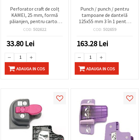
Perforator craft de colț
Punch / punch / pentru
KAMEI, 25 mm, formă
tampoane de dantelă
păianjen, pentru carton
125x55 mm 3 în 1 pentru
160–240 g/m² și spumă
carton până la 160 g / m2
COD:
502622
COD:
502659
EVA
motiv fulg de zăpadă
33.80
Lei
163.28
Lei
ADAUGA IN COS
ADAUGA IN COS