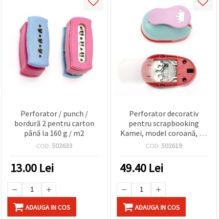
Perforator / punch /
Perforator decorativ
bordură 2 pentru carton
pentru scrapbooking
până la 160 g / m2
Kamei, model coroană, 38
mm, pentru carton și
COD:
502633
COD:
502619
spumă EVA
13.00
Lei
49.40
Lei
ADAUGA IN COS
ADAUGA IN COS