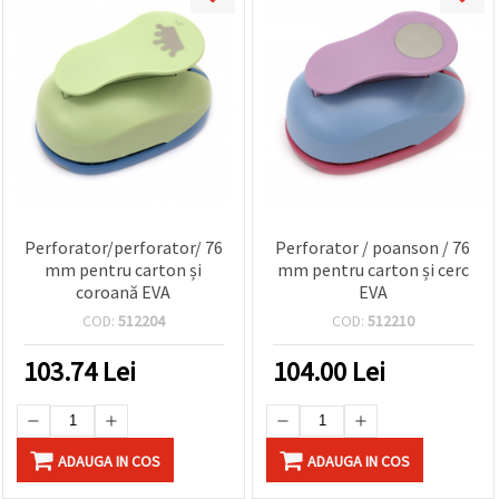
Perforator/perforator/ 76
Perforator / poanson / 76
mm pentru carton și
mm pentru carton și cerc
coroană EVA
EVA
COD:
512204
COD:
512210
103.74
Lei
104.00
Lei
ADAUGA IN COS
ADAUGA IN COS