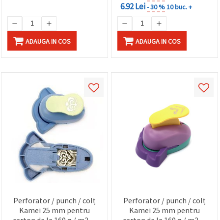
6.92 Lei
- 30 %
10 buc. +
ADAUGA IN COS
ADAUGA IN COS
Perforator / punch / colț
Perforator / punch / colț
Kamei 25 mm pentru
Kamei 25 mm pentru
carton de la 160 g / m2 la
carton de la 160 g / m2 la