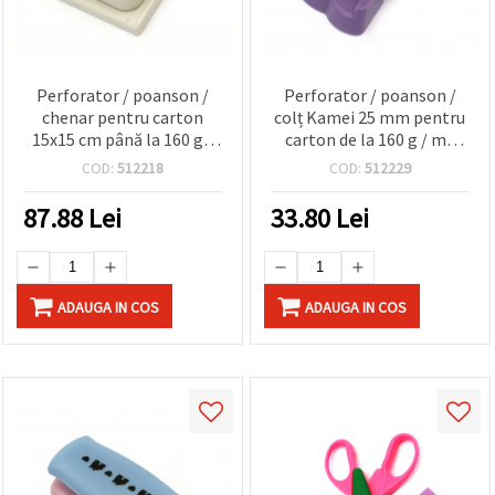
Perforator / poanson /
Perforator / poanson /
chenar pentru carton
colț Kamei 25 mm pentru
15x15 cm până la 160 g /
carton de la 160 g / m2
m2 motiv inimă în cerc 2
până la 240 g / m2 și
COD:
512218
COD:
512229
floare EVA1
87.88
Lei
33.80
Lei
ADAUGA IN COS
ADAUGA IN COS