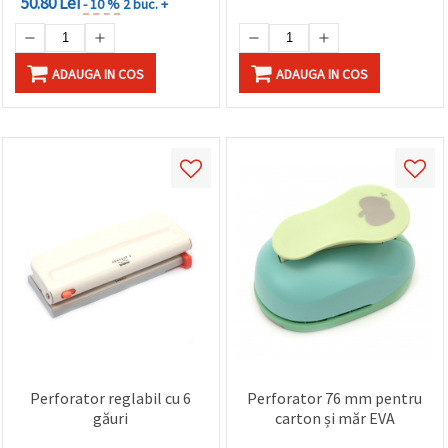
50.80 Lei
- 10 %
2 buc. +
ADAUGA IN COS
ADAUGA IN COS
Perforator reglabil cu 6
Perforator 76 mm pentru
găuri
carton și măr EVA