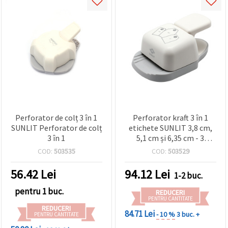
Perforator de colț 3 în 1
Perforator kraft 3 în 1
SUNLIT Perforator de colț
etichete SUNLIT 3,8 cm,
3 în 1
5,1 cm și 6,35 cm - 3
dimensiuni
COD:
503535
COD:
503529
56.42
Lei
94.12
Lei
1-2 buc.
pentru 1 buc.
REDUCERI
PENTRU CANTITATE
REDUCERI
84.71 Lei
- 10 %
3 buc. +
PENTRU CANTITATE