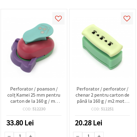
Perforator / poanson /
Perforator / perforator /
colț Kamei 25 mm pentru
chenar 2 pentru carton de
carton de la 160 g / m2
până la 160 g / m2 motiv
până la 240 g / m2 și flori
floral 2
COD:
512230
COD:
512251
EVA
33.80
Lei
20.28
Lei