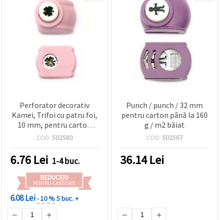
Perforator decorativ
Punch / punch / 32 mm
Kamei, Trifoi cu patru foi,
pentru carton până la 160
10 mm, pentru carton
g / m2 băiat
până la 160 g/m²
COD:
502580
COD:
502567
6.76
Lei
36.14
Lei
1-4 buc.
REDUCERI
PENTRU CANTITATE
6.08 Lei
- 10 %
5 buc. +