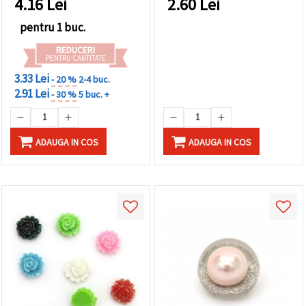
4.16
Lei
2.60
Lei
creative
pentru 1 buc.
REDUCERI
PENTRU CANTITATE
3.33 Lei
- 20 %
2-4 buc.
2.91 Lei
- 30 %
5 buc. +
ADAUGA IN COS
ADAUGA IN COS