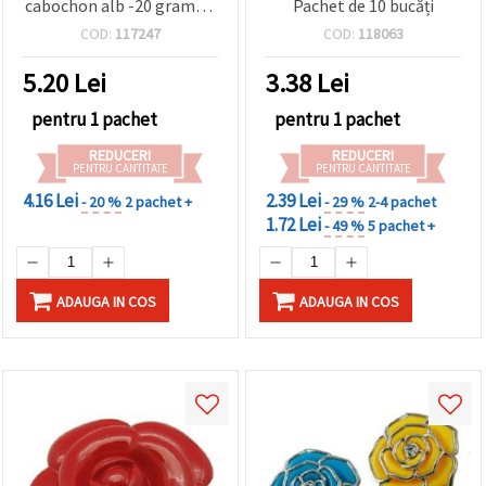
cabochon alb -20 grame ~
Pachet de 10 bucăți
95 buc
COD:
117247
COD:
118063
5.20
Lei
3.38
Lei
pentru 1 pachet
pentru 1 pachet
REDUCERI
REDUCERI
PENTRU CANTITATE
PENTRU CANTITATE
4.16 Lei
2.39 Lei
- 20 %
2 pachet +
- 29 %
2-4 pachet
1.72 Lei
- 49 %
5 pachet +
ADAUGA IN COS
ADAUGA IN COS