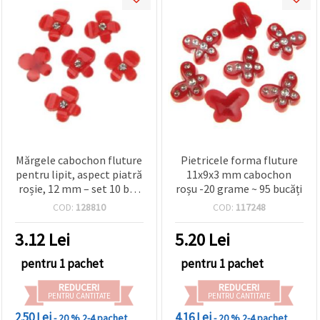
Mărgele cabochon fluture
Pietricele forma fluture
pentru lipit, aspect piatră
11x9x3 mm cabochon
roșie, 12 mm – set 10 buc
roșu -20 grame ~ 95 bucăți
– ideale pentru bijuterii
COD:
128810
COD:
117248
romantice, accesorii și
proiecte DIY handmade
3.12
Lei
5.20
Lei
pentru 1 pachet
pentru 1 pachet
REDUCERI
REDUCERI
PENTRU CANTITATE
PENTRU CANTITATE
2.50 Lei
4.16 Lei
- 20 %
2-4 pachet
- 20 %
2-4 pachet