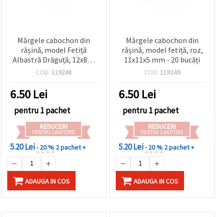
Mărgele cabochon din
Mărgele cabochon din
rășină, model Fetiță
rășină, model fetiță, roz,
Albastră Drăguță, 12x8x5
11x11x5 mm - 20 bucăți
mm – Set de 20 bucăți
COD:
119248
COD:
119249
pentru bijuterii handmade
și proiecte creative
6.50
Lei
6.50
Lei
pentru 1 pachet
pentru 1 pachet
REDUCERI
REDUCERI
PENTRU CANTITATE
PENTRU CANTITATE
5.20 Lei
5.20 Lei
- 20 %
2 pachet +
- 20 %
2 pachet +
ADAUGA IN COS
ADAUGA IN COS