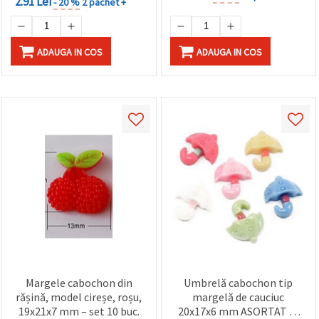
2.91 Lei
- 20 %
2 pachet +
ADAUGA IN COS
ADAUGA IN COS
Margele cabochon din
Umbrelă cabochon tip
rășină, model cireșe, roșu,
margelă de cauciuc
19x21x7 mm – set 10 buc.
20x17x6 mm ASORTAT -5