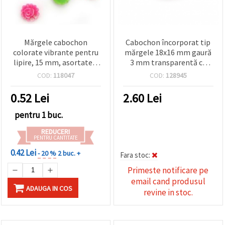
Mărgele cabochon
Cabochon încorporat tip
colorate vibrante pentru
mărgele 18x16 mm gaură
lipire, 15 mm, asortate –
3 mm transparentă cu
perfecte pentru bijuterii
brocart și roz perlat
COD:
118047
COD:
128945
decorative, accesorii și
proiecte DIY creative
0.52
Lei
2.60
Lei
pentru 1 buc.
REDUCERI
PENTRU CANTITATE
0.42 Lei
- 20 %
2 buc. +
Fara stoc:
Primeste notificare pe
email cand produsul
ADAUGA IN COS
revine in stoc.