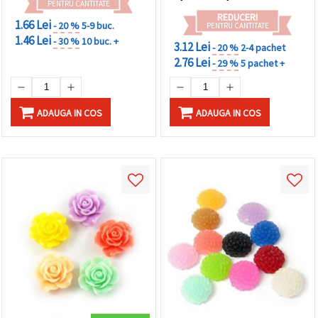
PENTRU CANTITATE
REDUCERI
1.66 Lei
- 20 %
5-9 buc.
PENTRU CANTITATE
1.46 Lei
- 30 %
10 buc. +
3.12 Lei
- 20 %
2-4 pachet
2.76 Lei
- 29 %
5 pachet +
ADAUGA IN COS
ADAUGA IN COS