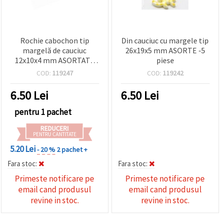
Rochie cabochon tip
Din cauciuc cu margele tip
margelă de cauciuc
26x19x5 mm ASORTE -5
12x10x4 mm ASORTATE
piese
-20 bucăți
COD:
119247
COD:
119242
6.50
Lei
6.50
Lei
pentru 1 pachet
REDUCERI
PENTRU CANTITATE
5.20 Lei
- 20 %
2 pachet +
Fara stoc:
Fara stoc:
Primeste notificare pe
Primeste notificare pe
email cand produsul
email cand produsul
revine in stoc.
revine in stoc.