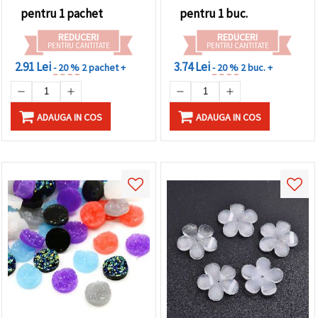
făcând clic
pentru 1 pachet
pentru 1 buc.
pe butonul
"Salvați"
REDUCERI
REDUCERI
PENTRU CANTITATE
PENTRU CANTITATE
Аcceptati
2.91 Lei
3.74 Lei
- 20 %
2 pachet +
- 20 %
2 buc. +
toate!
Setări
ADAUGA IN COS
ADAUGA IN COS