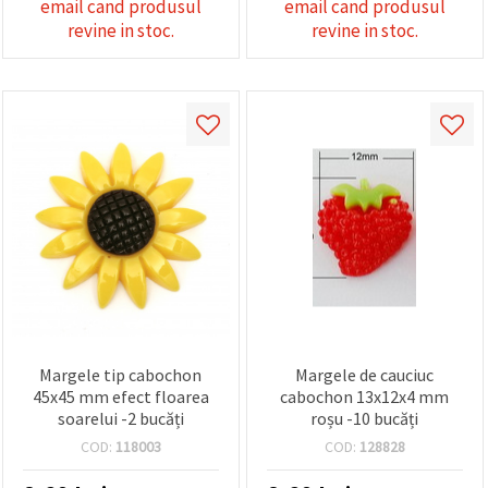
email cand produsul
email cand produsul
revine in stoc.
revine in stoc.
Margele tip cabochon
Margele de cauciuc
45x45 mm efect floarea
cabochon 13x12x4 mm
soarelui -2 bucăți
roșu -10 bucăți
COD:
118003
COD:
128828