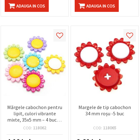
ADAUGA IN COS
ADAUGA IN COS
Mărgele cabochon pentru
Margele de tip cabochon
lipit, culori vibrante
34 mm roșu -5 buc
mixte, 35x5 mm – 4 bucăți
– perfecte pentru bijuterii
COD:
118062
COD:
118065
handmade, accesorii
decorative și proiecte DIY