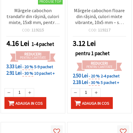
PRODUSE TOP
Mărgele cabochon
Mărgele cabochon floare
trandafir din rășină, culori
din rășină, culori mixte
mixte, 15x8 mm, pentru
vibrante, 10x5 mm – set
confecționare bijuterii
de 20 bucăți pentru
COD:
119215
COD:
119217
DIY/handmade – set 10
bijuterii handmade și
buc.
proiecte DIY creative
4.16
Lei
3.12
Lei
1-4 pachet
pentru 1 pachet
REDUCERI
PENTRU CANTITATE
REDUCERI
3.33 Lei
- 20 %
5-9 pachet
PENTRU CANTITATE
2.91 Lei
- 30 %
10 pachet +
2.50 Lei
- 20 %
2-4 pachet
2.18 Lei
- 30 %
5 pachet +
ADAUGA IN COS
ADAUGA IN COS