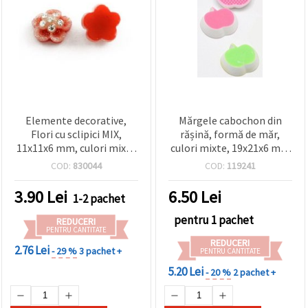
Elemente decorative,
Mărgele cabochon din
Flori cu sclipici MIX,
rășină, formă de măr,
11x11x6 mm, culori mixte
culori mixte, 19x21x6 mm
- 5 bucăți
- 5 bucăți
COD:
830044
COD:
119241
3.90
Lei
6.50
Lei
1-2 pachet
pentru 1 pachet
REDUCERI
PENTRU CANTITATE
REDUCERI
2.76 Lei
- 29 %
3 pachet +
PENTRU CANTITATE
5.20 Lei
- 20 %
2 pachet +