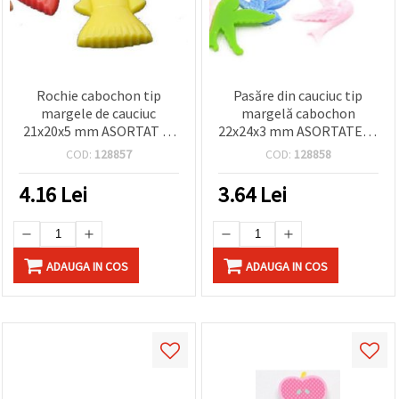
Rochie cabochon tip
Pasăre din cauciuc tip
margele de cauciuc
margelă cabochon
21x20x5 mm ASORTAT -5
22x24x3 mm ASORTATE -5
piese
bucăți
COD:
128857
COD:
128858
4.16
Lei
3.64
Lei
ADAUGA IN COS
ADAUGA IN COS