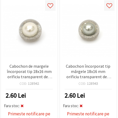
Cabochon de margele
Cabochon încorporat tip
încorporat tip 18x16 mm
mărgele 18x16 mm
orificiu transparent de 3
orificiu transparent de 3
mm cu brocart și cremă
mm cu brocart și culoare
COD:
128942
COD:
128943
de culoare perlă
perlă gri
2.60
Lei
2.60
Lei
Fara stoc:
Fara stoc:
Primeste notificare pe
Primeste notificare pe