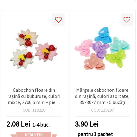
Cabochon floare din
Mărgele cabochon floare
rășină cu buburuze, culori
din rășină, culori asortate,
mixte, 27x6,5 mm – piesă
35x30x7 mm - 5 bucăți
unică pentru bijuterii
COD:
119210
COD:
119207
handmade și proiecte DIY
2.08
Lei
3.90
Lei
1-4 buc.
pentru 1 pachet
REDUCERI