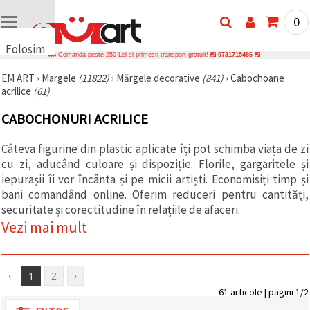
0
Folosim
Comanda peste 250 Lei si primesti transport gratuit!
0731715486
cookie-
EM ART
›
Margele
(11822)
›
Mărgele decorative
(841)
›
Cabochoane
uri
acrilice
(61)
🍪 Folosim
cookie-uri
CABOCHONURI ACRILICE
și
tehnologii
similare
Câteva figurine din plastic aplicate îți pot schimba viața de zi
pentru a
cu zi, aducând culoare și dispoziție. Florile, gargaritele și
asigura
funcționarea
iepurașii îi vor încânta și pe micii artiști. Economisiți timp și
corectă a
bani comandând online. Oferim reduceri pentru cantități,
site-ului,
securitate și corectitudine în relațiile de afaceri.
pentru a vă
îmbunătăți
Vezi mai mult
experiența
și, cu
acordul
dumneavoastră,
‹
1
2
›
pentru a
analiza
61 articole | pagini 1/2
traficul și a
afișa