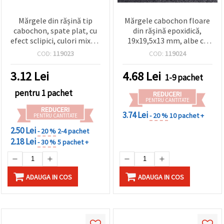
Mărgele din rășină tip
Mărgele cabochon floare
cabochon, spate plat, cu
din rășină epoxidică,
efect sclipici, culori mixte,
19x19,5x13 mm, albe cu
12x5 mm, set de 10 –
sclipici, gaură: 0,5–1 mm -
COD:
119023
COD:
119024
pentru bijuterii,
10 bucăți
decorațiuni și proiecte DIY
3.12
Lei
4.68
Lei
1-9 pachet
pentru 1 pachet
REDUCERI
PENTRU CANTITATE
REDUCERI
3.74 Lei
- 20 %
10 pachet +
PENTRU CANTITATE
2.50 Lei
- 20 %
2-4 pachet
2.18 Lei
- 30 %
5 pachet +
ADAUGA IN COS
ADAUGA IN COS