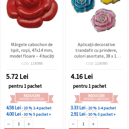
Mărgele cabochon de
Aplicații decorative
lipit, roșii, 47x14 mm,
trandafir cu prindere,
model floare – 4 bucăți
culori asortate, 38 x 10
mm – set de 3 buc.
COD:
118068
COD:
118090
5.72
Lei
4.16
Lei
pentru 1 pachet
pentru 1 pachet
REDUCERI
REDUCERI
PENTRU CANTITATE
PENTRU CANTITATE
4.58 Lei
3.33 Lei
- 20 %
2-4 pachet
- 20 %
2-4 pachet
4.00 Lei
2.91 Lei
- 30 %
5 pachet +
- 30 %
5 pachet +