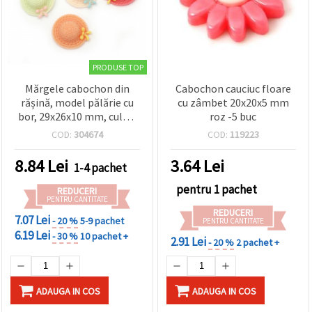
PRODUSE TOP
Mărgele cabochon din
Cabochon cauciuc floare
rășină, model pălărie cu
cu zâmbet 20x20x5 mm
bor, 29x26x10 mm, culori
roz -5 buc
mixte - 5 bucăți
COD:
304674
COD:
119223
8.84
Lei
3.64
Lei
1-4 pachet
pentru 1 pachet
REDUCERI
PENTRU CANTITATE
REDUCERI
7.07 Lei
- 20 %
5-9 pachet
PENTRU CANTITATE
6.19 Lei
- 30 %
10 pachet +
2.91 Lei
- 20 %
2 pachet +
ADAUGA IN COS
ADAUGA IN COS