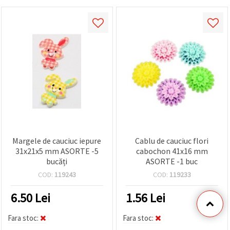
Margele de cauciuc iepure
Cablu de cauciuc flori
31x21x5 mm ASORTE -5
cabochon 41x16 mm
bucăți
ASORTE -1 buc
COD:
119243
COD:
119233
6.50
Lei
1.56
Lei
Fara stoc:
Fara stoc: