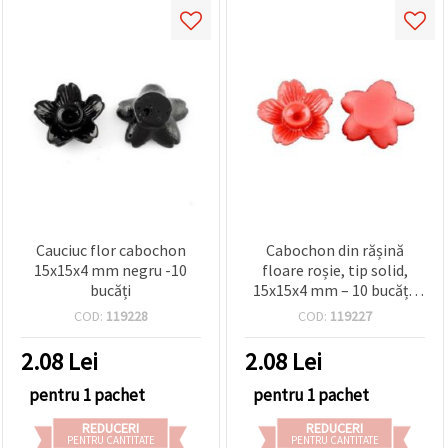
Cauciuc flor cabochon
Cabochon din rășină
15x15x4 mm negru -10
floare roșie, tip solid,
bucăți
15x15x4 mm – 10 bucăți,
pentru bijuterii handmade
COD:
119228
COD:
119227
2.08
Lei
2.08
Lei
pentru 1 pachet
pentru 1 pachet
REDUCERI
REDUCERI
PENTRU CANTITATE
PENTRU CANTITATE