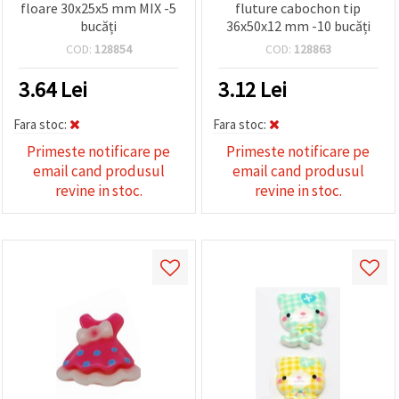
floare 30x25x5 mm MIX -5
fluture cabochon tip
bucăți
36x50x12 mm -10 bucăți
COD:
128854
COD:
128863
3.64
Lei
3.12
Lei
Fara stoc:
Fara stoc:
Primeste notificare pe
Primeste notificare pe
email cand produsul
email cand produsul
revine in stoc.
revine in stoc.