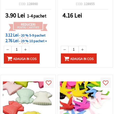
bucăți
COD:
128860
COD:
128855
3.90
Lei
4.16
Lei
1-4 pachet
REDUCERI
PENTRU CANTITATE
3.12 Lei
- 20 %
5-9 pachet
2.76 Lei
- 29 %
10 pachet +
ADAUGA IN COS
ADAUGA IN COS