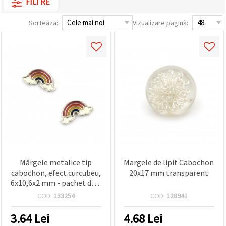
FILTRE
conținut și
reclame
Sorteaza:
Vizualizare pagină:
mai
relevante,
inclusiv cu
ajutorul
partenerilor
noștri de
analiză și
marketing.
Puteți fi de
acord să
utilizați
toate
cookie -
urile făcând
clic pe
"acceptati
toate!" Sau
Mărgele metalice tip
Margele de lipit Cabochon
să vă
cabochon, efect curcubeu,
20x17 mm transparent
indicați
preferințele
6x10,6x2 mm - pachet de 2
în setări
bucăți
COD:
133254
COD:
128941
selectând
un tip de
cookie -uri
3.64
Lei
4.68
Lei
dat și