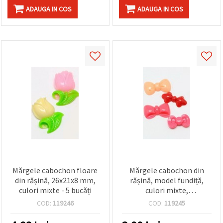
ADAUGA IN COS
ADAUGA IN COS
Mărgele cabochon floare
Mărgele cabochon din
din rășină, 26x21x8 mm,
rășină, model fundiță,
culori mixte - 5 bucăți
culori mixte,
20~23x10.5~14x4~5 mm -
COD:
119246
COD:
119245
5 bucăți