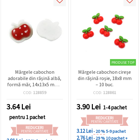
PRODUSE TOP
Mărgele cabochon
Mărgele cabochon cireșe
adorabile din rășină albă,
din rășină roșie, 18x8 mm
formă măr, 14x13x5 mm –
– 10 buc.
set de 10 bucăți pentru
COD:
128859
COD:
128861
bijuterii handmade și
proiecte DIY creative
3.64
Lei
3.90
Lei
1-4 pachet
pentru 1 pachet
REDUCERI
PENTRU CANTITATE
REDUCERI
3.12 Lei
- 20 %
5-9 pachet
PENTRU CANTITATE
2.76 Lei
- 29 %
10 pachet +