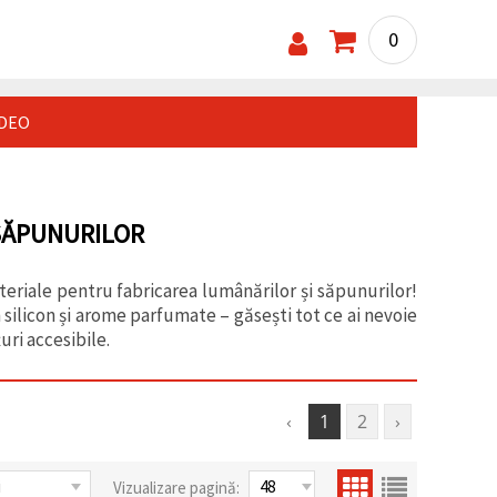
0
IDEO
SĂPUNURILOR
riale pentru fabricarea lumânărilor și săpunurilor!
n silicon și arome parfumate – găsești tot ce ai nevoie
uri accesibile.
‹
1
2
›
Vizualizare pagină: