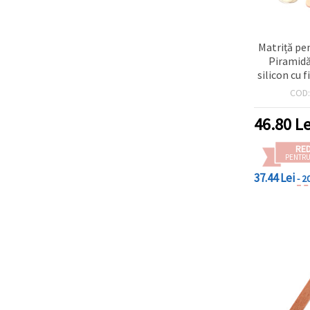
Matriță pe
Piramidă
silicon cu fi
modelaj,
COD
46.80
Le
RE
PENTRU
37.44 Lei
- 2