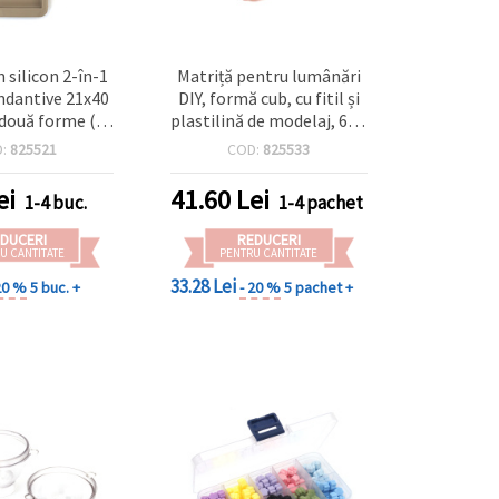
n silicon 2-în-1
Matriță pentru lumânări
ndantive 21x40
DIY, formă cub, cu fitil și
două forme (2
plastilină de modelaj, 60 x
lexibilă, pentru
60 x 75 mm
D:
825521
COD:
825533
e în rășină
rășină UV și lut
ei
41.60
Lei
1-4 buc.
1-4 pachet
— bijuterii DIY
uveniruri
DUCERI
REDUCERI
U CANTITATE
PENTRU CANTITATE
33.28 Lei
20 %
5 buc. +
- 20 %
5 pachet +