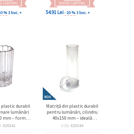
U CANTITATE
PENTRU CANTITATE
54.91 Lei
20 %
3 buc. +
- 20 %
3 buc. +
NOU
 plastic durabil
Matriță din plastic durabil
rnare lumânări
pentru lumânări, cilindru
0 mm – formă
40x150 mm – ideală
iulară, ideală
pentru lumânări
D:
825542
COD:
825544
u lumânări
handmade înalte și decor