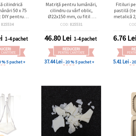
ă cilindrică
Matriță pentru lumânări,
Fitiluri 
ânări 50 x 75
cilindru cu vârf oblic,
pastilă (t
 DIY pentru
Ø22x150 mm, cu fitil și
metalică 2,
cționarea
plastilină de modelaj
de 
:
825534
COD:
825531
CO
r cu fitil și
ă de etanșare
i
46.80
Lei
6.76
Le
1-4 pachet
1-4 pachet
oale
DUCERI
REDUCERI
RE
 CANTITATE
PENTRU CANTITATE
PENTR
37.44 Lei
5.41 Lei
0 %
5 pachet +
- 20 %
5 pachet +
- 2