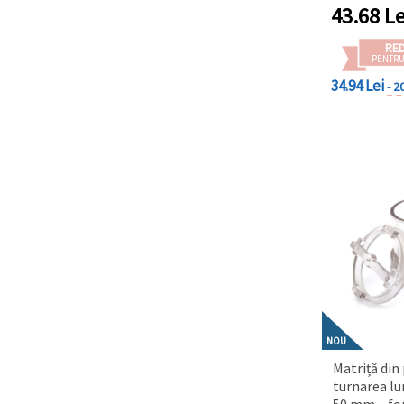
ele
43.68
Le
RE
PENTRU
34.94 Lei
- 2
NOU
Matriță din
turnarea lu
50 mm – for