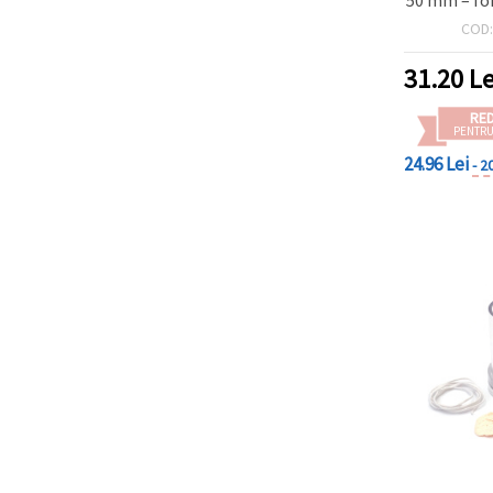
ideală pe
COD
mici h
decorați
31.20
Le
RE
PENTRU
24.96 Lei
- 2