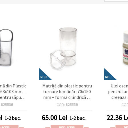
NOU
NOU
mă din Plastic
Matriță din plastic pentru
Ulei esen
x63x103 mm –
turnare lumânări 70x150
pentru lum
pentru săpun,
mm – formă cilindrică cu
creează 
 în rășină
vârf ascuțit, ideală pentru
relaxan
:
825536
COD:
825539
CO
 și proiecte
lumânări handmade
andmade
înalte și elegante
i
65.00
Lei
22.36
L
1-2 buc.
1-2 buc.
DUCERI
REDUCERI
RE