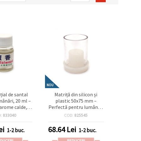
NOU
țial de santal
Matriță din silicon și
ânări, 20 ml –
plastic 50x75 mm –
arome calde,
Perfectă pentru lumânări
te și luxoase
handmade, săpunuri și
D:
833040
COD:
825545
proiecte DIY de hobby
creativ
ei
68.64
Lei
1-2 buc.
1-2 buc.
DUCERI
REDUCERI