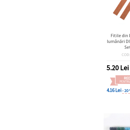
Fitile di
lumânări DIY
Se
COD
5.20
Lei
RE
PENTRU
4.16 Lei
- 20