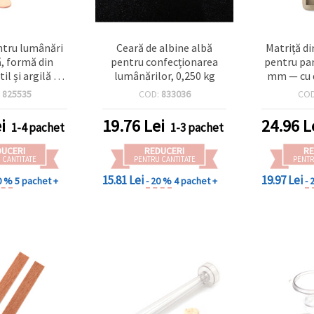
ntru lumânări
Ceară de albine albă
Matriță di
, formă din
pentru confecționarea
pentru pa
til și argilă de
lumânărilor, 0,250 kg
mm — cu 
 158 x 90 mm
modele), f
:
825535
COD:
833036
CO
turnar
epoxidică, 
i
19.76
Lei
24.96
L
1-4 pachet
1-3 pachet
polimeric 
și s
DUCERI
REDUCERI
RE
 CANTITATE
PENTRU CANTITATE
PENTR
15.81 Lei
19.97 Lei
0 %
5 pachet +
- 20 %
4 pachet +
- 