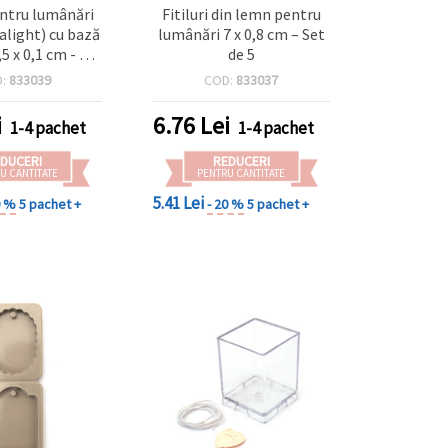
pentru lumânări
Fitiluri din lemn pentru
ealight) cu bază
lumânări 7 x 0,8 cm – Set
5 x 0,1 cm - Set
de 5
25 bucăți
D:
833039
COD:
833037
i
6.76
Lei
1-4 pachet
1-4 pachet
DUCERI
REDUCERI
U CANTITATE
PENTRU CANTITATE
5.41 Lei
0 %
5 pachet +
- 20 %
5 pachet +