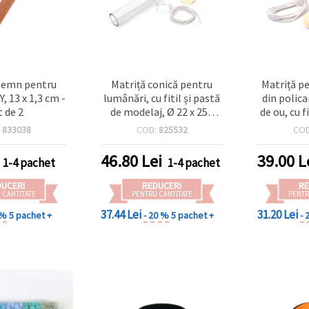
n lemn pentru
Matriță conică pentru
Matriță p
, 13 x 1,3 cm -
lumânări, cu fitil și pastă
din polic
t de 2
de modelaj, Ø 22 x 250
de ou, cu fi
mm
de modela
:
833038
COD:
825532
CO
46.80
Lei
39.00
L
1-4 pachet
1-4 pachet
DUCERI
REDUCERI
RE
 CANTITATE
PENTRU CANTITATE
PENTR
37.44 Lei
31.20 Lei
 %
5 pachet +
- 20 %
5 pachet +
- 