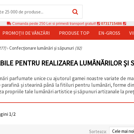
Comanda peste 250 Lei si primesti transport gratuit!
0731715486
PROMOȚII DE VÂNZĂRI
PRODUSE TOP
EN-GROSS
V
277)
›
Confecționare lumânări și săpunuri
(92)
ILE PENTRU REALIZAREA LUMÂNĂRILOR ȘI 
ări parfumate unice cu ajutorul gamei noastre variate de mate
 parafină și stearină până la fitiluri pentru lumânări, forme di
za propriile tale lumânări artistice și săpunuri artizanale la preț
agini 1/2
Sorteaza: