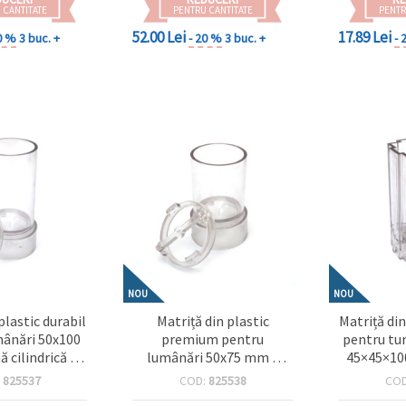
 CANTITATE
PENTRU CANTITATE
PENTR
52.00 Lei
17.89 Lei
0 %
3 buc. +
- 20 %
3 buc. +
- 
NOU
NOU
plastic durabil
Matriță din plastic
Matriță din
mânări 50x100
premium pentru
pentru tu
 cilindrică cu
lumânări 50x75 mm –
45×45×10
, ideală pentru
formă cilindrică cu vârf
dreptungh
:
825537
COD:
825538
CO
i handmade
ascuțit, perfectă pentru
pentr