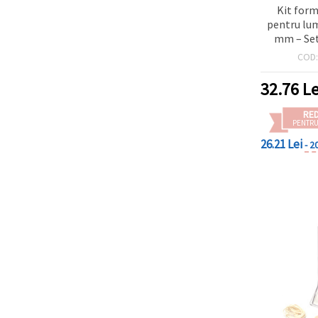
Kit form
pentru lum
mm – Set
confe
COD
lumânărilo
plastilin
32.76
Le
m
RE
PENTRU
26.21 Lei
- 2