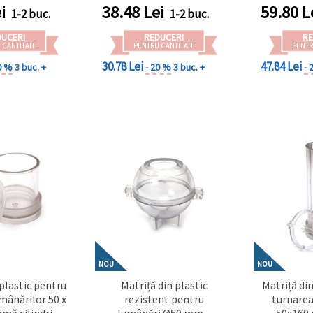
gante
lumânări decorative
handmad
i
38.48
Lei
59.80
L
1-2 buc.
1-2 buc.
handmade
deco
DUCERI
REDUCERI
RE
 CANTITATE
PENTRU CANTITATE
PENTR
30.78 Lei
47.84 Lei
0 %
3 buc. +
- 20 %
3 buc. +
- 
NOU
NOU
 plastic pentru
Matriță din plastic
Matriță di
mânărilor 50 x
rezistent pentru
turnarea
mă cilindrică,
lumânări Ø50 mm –
50x160 