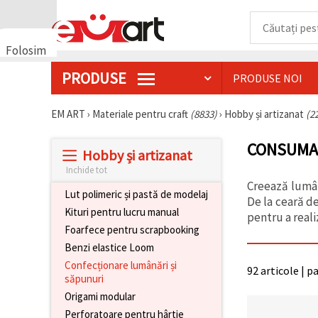
Folosim
cookie-
PRODUSE
PRODUSE NOI
uri
🍪 Folosim
cookie-uri
EM ART
›
Materiale pentru craft
(8833)
›
Hobby și artizanat
(2
și
tehnologii
CONSUMAB
similare
Hobby și artizanat
pentru a
asigura
Inchide tot
funcționarea
Creează lumân
corectă a
Lut polimeric și pastă de modelaj
De la ceară de
site-ului,
Kituri pentru lucru manual
pentru a vă
pentru a reali
îmbunătăți
Foarfece pentru scrapbooking
experiența
Benzi elastice Loom
și, cu
acordul
Confecționare lumânări și
92 articole | p
dumneavoastră,
săpunuri
pentru a
analiza
Origami modular
traficul și a
Perforatoare pentru hârtie
afișa