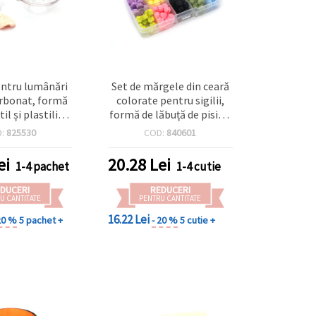
entru lumânări
Set de mărgele din ceară
arbonat, formă
colorate pentru sigilii,
til și plastilină
formă de lăbuță de pisică,
j, 50 x 64 mm
2,5 x 1,3 mm, asortate -
D:
825530
COD:
840601
200 buc.
ei
20.28
Lei
1-4 pachet
1-4 cutie
DUCERI
REDUCERI
U CANTITATE
PENTRU CANTITATE
16.22 Lei
20 %
5 pachet +
- 20 %
5 cutie +