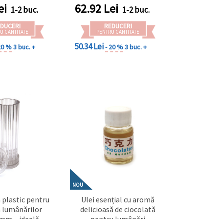
e moderne și
interior elegant
ei
62.92
Lei
1-2 buc.
1-2 buc.
r interior
DUCERI
REDUCERI
U CANTITATE
PENTRU CANTITATE
50.34 Lei
20 %
3 buc. +
- 20 %
3 buc. +
NOU
n plastic pentru
Ulei esențial cu aromă
 lumânărilor
delicioasă de ciocolată
mm – ideală
pentru lumânări