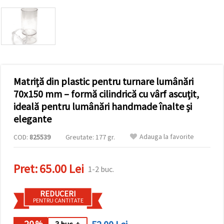
conținut și
reclame
mai
relevante,
inclusiv cu
ajutorul
partenerilor
noștri de
analiză și
Matriță din plastic pentru turnare lumânări
marketing.
Puteți fi de
70x150 mm – formă cilindrică cu vârf ascuțit,
acord să
ideală pentru lumânări handmade înalte și
utilizați
toate
elegante
cookie -
urile făcând
Adauga la favorite
COD:
825539
Greutate: 177 gr.
clic pe
"acceptati
toate!" Sau
să vă
Pret:
65.00 Lei
1-2 buc.
indicați
preferințele
în setări
REDUCERI
selectând
PENTRU CANTITATE
un tip de
cookie -uri
dat și
- 20
%