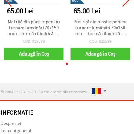
NOU
NOU
65.00 Lei
65.00 Lei
Matriță din plastic pentru
Matriță din plastic pentru
turnare lumânări 70x150
turnare lumânări 70x150
mm – formă cilindrică cu
mm – formă cilindrică cu
vârf ascuțit, ideală pentru
vârf ascuțit, ideală pentru
COD: 825539
COD: 825539
lumânări handmade
lumânări handmade
înalte și elegante
înalte și elegante
Adaugă în Coş
Adaugă în Coş
© 2004 - 2026 EM ART Toate drepturile rezervate..
INFORMATIE
Despre noi
Termeni generali