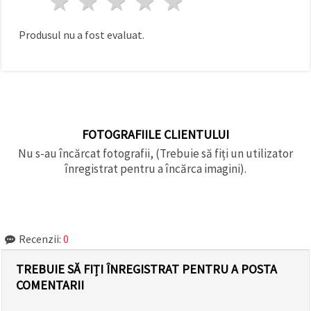
1 stea
2 stele
3 stele
4 stele
5 stele
Produsul nu a fost evaluat.
FOTOGRAFIILE CLIENTULUI
Nu s-au încărcat fotografii, (Trebuie să fiți un utilizator
înregistrat pentru a încărca imagini).
Recenzii:
0
TREBUIE SĂ FIȚI ÎNREGISTRAT PENTRU A POSTA
COMENTARII