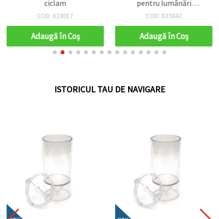
ciclam
pentru lumânări
handmade, 20 ml –
COD: 833017
COD: 833042
adaugă un parfum cald,
dulce și reconfortant
Adaugă în Coş
Adaugă în Coş
creațiilor tale
ISTORICUL TAU DE NAVIGARE