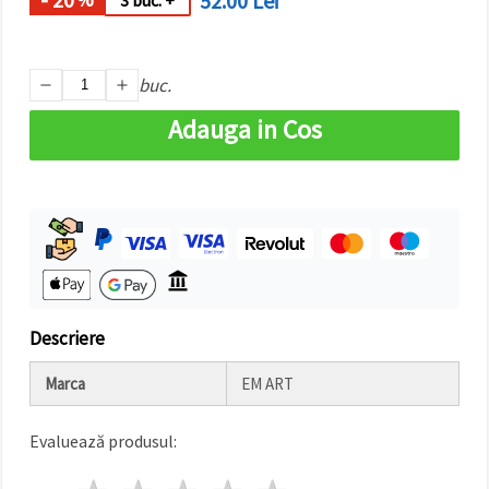
52.00 Lei
3 buc. +
făcând clic
pe butonul
"Salvați"
buc.
Аcceptati
Adauga in Cos
toate!
Setări
Descriere
Marca
EM ART
Evaluează produsul: