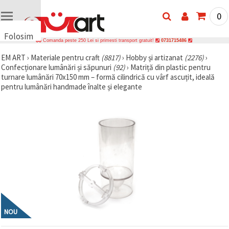
0
Folosim
Comanda peste 250 Lei si primesti transport gratuit!
0731715486
cookie-
EM ART
›
Materiale pentru craft
(8817)
›
Hobby și artizanat
(2276)
›
uri
Confecționare lumânări și săpunuri
(92)
›
Matriță din plastic pentru
🍪 Folosim
turnare lumânări 70x150 mm – formă cilindrică cu vârf ascuțit, ideală
cookie-uri
pentru lumânări handmade înalte și elegante
și
tehnologii
similare
pentru a
asigura
funcționarea
corectă a
site-ului,
pentru a vă
îmbunătăți
experiența
și, cu
acordul
dumneavoastră,
pentru a
NOU
analiza
traficul și a
afișa