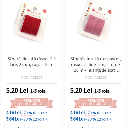
Sfoară din iută răsucită 3
Sfoară din iută roz pastel,
fire, 2 mm, roșu - 10 m
răsucită din 3 fire, 2 mm ×
10 m – nuanță delicată
pentru creații handmade
COD:
403562
COD:
403561
și proiecte DIY
5.20
Lei
5.20
Lei
1-5 rola
1-5 rola
REDUCERI
REDUCERI
PENTRU CANTITATE
PENTRU CANTITATE
4.16 Lei
4.16 Lei
- 20 %
6-11 rola
- 20 %
6-11 rola
3.64 Lei
3.64 Lei
- 30 %
12 rola +
- 30 %
12 rola +