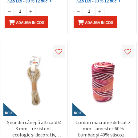
7.28 Lei
7.28 Lei
- 30 %
12 buc. +
- 30 %
12 buc. +
ADAUGA IN COS
ADAUGA IN COS
NOU
NOU
Șnur din cânepă alb cald Ø
Cordon macrame delicat 3
3 mm – rezistent,
mm – amestec 60%
ecologic și decorativ,
bumbac și 40% vâscoză,