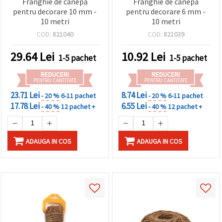
Frânghie de cânepă
Frânghie de cânepă
făcând clic
pentru decorare 10 mm -
pentru decorare 6 mm -
pe butonul
"Salvați"
10 metri
10 metri
COD:
821040
COD:
821039
Аcceptati
29.64
Lei
10.92
Lei
toate!
1-5 pachet
1-5 pachet
REDUCERI
REDUCERI
Setări
PENTRU CANTITATE
PENTRU CANTITATE
23.71 Lei
8.74 Lei
- 20 %
6-11 pachet
- 20 %
6-11 pachet
17.78 Lei
6.55 Lei
- 40 %
12 pachet +
- 40 %
12 pachet +
ADAUGA IN COS
ADAUGA IN COS