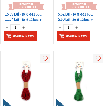
REDUCERI
REDUCERI
PENTRU CANTITATE
PENTRU CANTITATE
15.39 Lei
5.82 Lei
- 20 %
6-11 buc.
- 20 %
6-11 buc.
11.54 Lei
5.10 Lei
- 40 %
12 buc. +
- 30 %
12 buc. +
ADAUGA IN COS
ADAUGA IN COS
NOU
NOU