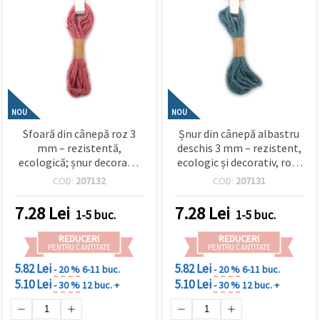
NOU
NOU
Sfoară din cânepă roz 3
Șnur din cânepă albastru
mm – rezistentă,
deschis 3 mm – rezistent,
ecologică; șnur decorativ
ecologic și decorativ, rolă
pentru craft & handmade,
~5 m
COD:
207132
COD:
207131
rolă ~5 m
7.28
Lei
7.28
Lei
1-5 buc.
1-5 buc.
REDUCERI
REDUCERI
PENTRU CANTITATE
PENTRU CANTITATE
5.82 Lei
5.82 Lei
- 20 %
6-11 buc.
- 20 %
6-11 buc.
5.10 Lei
5.10 Lei
- 30 %
12 buc. +
- 30 %
12 buc. +