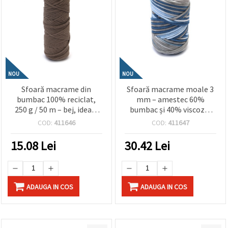
NOU
NOU
Sfoară macrame din
Sfoară macrame moale 3
bumbac 100% reciclat,
mm – amestec 60%
250 g / 50 m – bej, ideală
bumbac și 40% viscoză,
pentru decoruri eco de
250 g / 85 m, albastru
COD:
411646
COD:
411647
perete, suporturi pentru
deschis melanj, ideală
plante și decorațiuni boho
pentru noduri decorative,
15.08
Lei
30.42
Lei
handmade
decoruri de perete și
proiecte DIY boho
ADAUGA IN COS
ADAUGA IN COS