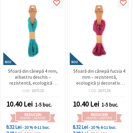
NOU
NOU
Sfoară din cânepă 4 mm,
Sfoară din cânepă fucsia 4
albastru deschis –
mm – rezistentă,
rezistentă, ecologică și
ecologică și decorativă
decorativă pentru hobby,
pentru hobby, DIY și
COD:
207125
COD:
207126
craft & DIY, rolă ~5 m
handmade, rolă ~5 m
10.40
Lei
10.40
Lei
1-5 buc.
1-5 buc.
REDUCERI
REDUCERI
PENTRU CANTITATE
PENTRU CANTITATE
8.32 Lei
8.32 Lei
- 20 %
6-11 buc.
- 20 %
6-11 buc.