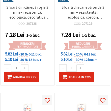
Sfoară din cânepă roșie 3
Sfoară din cânepă verde 3
mm – rezistentă,
mm – rezistentă,
ecologică, decorativă
ecologică, cordon
pentru hobby, DIY & craft,
decorativ pentru hobby,
COD:
207128
COD:
207129
rolă ~5 m
DIY & handmade, rolă ~5
m
7.28
Lei
7.28
Lei
1-5 buc.
1-5 buc.
REDUCERI
REDUCERI
PENTRU CANTITATE
PENTRU CANTITATE
5.82 Lei
5.82 Lei
- 20 %
6-11 buc.
- 20 %
6-11 buc.
5.10 Lei
5.10 Lei
- 30 %
12 buc. +
- 30 %
12 buc. +
ADAUGA IN COS
ADAUGA IN COS