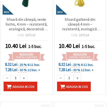
NOU
NOU
Sfoară din cânepă, verde
Sfoară galbenă din
închis, 4 mm – rezistentă,
cânepă 4 mm –
ecologică, decorativă
rezistentă, ecologică,
pentru handmade & DIY,
cordon decorativ pentru
COD:
207123
COD:
207124
rolă ~5 m
hobby, craft & DIY, rolă ~5
m
10.40
Lei
10.40
Lei
1-5 buc.
1-5 buc.
REDUCERI
REDUCERI
PENTRU CANTITATE
PENTRU CANTITATE
8.32 Lei
8.32 Lei
- 20 %
6-11 buc.
- 20 %
6-11 buc.
7.28 Lei
7.28 Lei
- 30 %
12 buc. +
- 30 %
12 buc. +
ADAUGA IN COS
ADAUGA IN COS