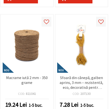
NOU
NOU
Macrame iută 2 mm - 350
Sfoară din cânepă, galben
grame
aprins, 3 mm – rezistentă,
eco, decorativă pentru
hobby, DIY & handmade,
COD:
821041
COD:
207130
rolă ~5 m
19.24
Lei
7.28
Lei
1-5 buc.
1-5 buc.