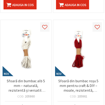
ADAUGA IN COS
ADAUGA IN COS
NOU
NOU
Sfoară din bumbac alb 5
Sfoară din bumbac roșu 5
mm – naturală,
mm pentru craft & DIY –
rezistentă și versatilă
moale, rezistentă,
pentru craft, handmade și
decorativă, rolă ~5 m
COD:
205860
COD:
205861
macrame, rolă ~5 m