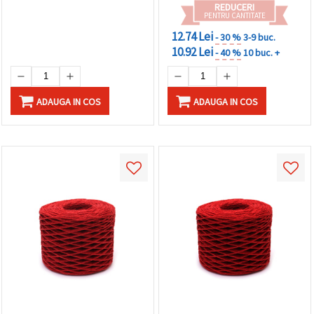
REDUCERI
PENTRU CANTITATE
12.74 Lei
- 30 %
3-9 buc.
10.92 Lei
- 40 %
10 buc. +
ADAUGA IN COS
ADAUGA IN COS