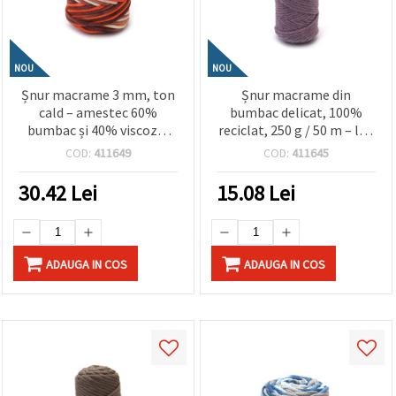
NOU
NOU
Șnur macrame 3 mm, ton
Șnur macrame din
cald – amestec 60%
bumbac delicat, 100%
bumbac și 40% viscoză,
reciclat, 250 g / 50 m – lila
250 g / 85 m, melanj
(mov deschis), ideal
COD:
411649
COD:
411645
portocaliu-maro, perfect
pentru decoruri de perete
pentru decorațiuni de
boho, suporturi pentru
30.42
Lei
15.08
Lei
perete boho, suporturi
plante și proiecte creative
pentru plante și decor
handmade
handmade pentru casă
ADAUGA IN COS
ADAUGA IN COS