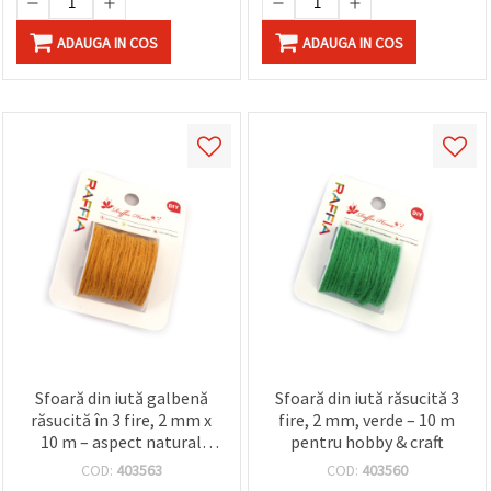
ADAUGA IN COS
ADAUGA IN COS
Sfoară din iută galbenă
Sfoară din iută răsucită 3
răsucită în 3 fire, 2 mm x
fire, 2 mm, verde – 10 m
10 m – aspect natural
pentru hobby & craft
pentru proiecte creative,
COD:
403563
COD:
403560
craft, DIY & handmade