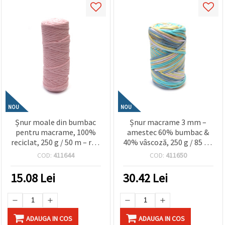
NOU
NOU
Șnur moale din bumbac
Șnur macrame 3 mm –
pentru macrame, 100%
amestec 60% bumbac &
reciclat, 250 g / 50 m – roz
40% vâscoză, 250 g / 85 m,
deschis, ideal pentru
melanj multicolor, ideal
COD:
411644
COD:
411650
decoruri de perete,
pentru decorațiuni de
suporturi pentru plante și
perete boho, decor
15.08
Lei
30.42
Lei
decorațiuni boho
creativ și proiecte DIY &
handmade
handmade
ADAUGA IN COS
ADAUGA IN COS