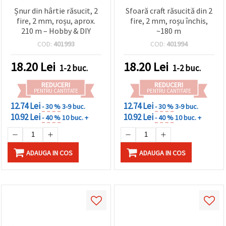
Șnur din hârtie răsucit, 2
Sfoară craft răsucită din 2
fire, 2 mm, roșu, aprox.
fire, 2 mm, roșu închis,
210 m – Hobby & DIY
~180 m
COD:
401993
COD:
401994
18.20
Lei
18.20
Lei
1-2 buc.
1-2 buc.
REDUCERI
REDUCERI
PENTRU CANTITATE
PENTRU CANTITATE
12.74 Lei
12.74 Lei
- 30 %
3-9 buc.
- 30 %
3-9 buc.
10.92 Lei
10.92 Lei
- 40 %
10 buc. +
- 40 %
10 buc. +
ADAUGA IN COS
ADAUGA IN COS