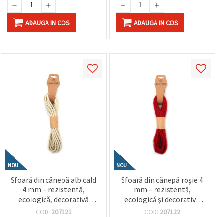
ADAUGA IN COS
ADAUGA IN COS
NOU
NOU
Sfoară din cânepă alb cald
Sfoară din cânepă roșie 4
4 mm – rezistentă,
mm – rezistentă,
ecologică, decorativă
ecologică și decorativă
pentru macrame, hobby &
pentru craft & handmade,
COD:
207121
COD:
207122