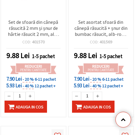
Set de sfoară din cânepă
Set asortat sfoară din
răsucită 2 mm și șnur de
cânepă răsucită + șnur din
hârtie răsucit 2 mm, alb-
bumbac răsucit, alb-roșu,
roșu / 20 metri
2 mm x 20 m
COD:
401570
COD:
401569
9.88
Lei
9.88
Lei
1-5 pachet
1-5 pachet
REDUCERI
REDUCERI
PENTRU CANTITATE
PENTRU CANTITATE
7.90 Lei
7.90 Lei
- 20 %
6-11 pachet
- 20 %
6-11 pachet
5.93 Lei
5.93 Lei
- 40 %
12 pachet +
- 40 %
12 pachet +
ADAUGA IN COS
ADAUGA IN COS