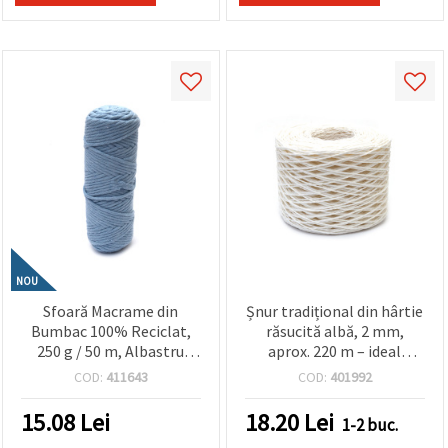
NOU
Sfoară Macrame din
Șnur tradițional din hârtie
Bumbac 100% Reciclat,
răsucită albă, 2 mm,
250 g / 50 m, Albastru
aprox. 220 m – ideal
Deschis – Ideal pentru
pentru confecționarea
COD:
411643
COD:
401992
Decoruri de Perete,
mărțișoarelor
Suporturi pentru Plante și
15.08
Lei
18.20
Lei
1-2 buc.
Decorațiuni Handmade