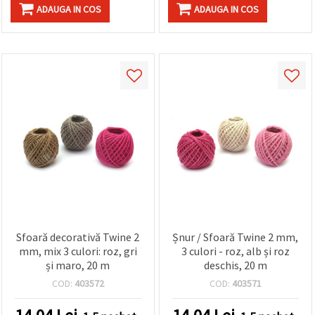
ADAUGA IN COS
ADAUGA IN COS
Sfoară decorativă Twine 2
Șnur / Sfoară Twine 2 mm,
mm, mix 3 culori: roz, gri
3 culori - roz, alb și roz
și maro, 20 m
deschis, 20 m
COD:
403572
COD:
403571