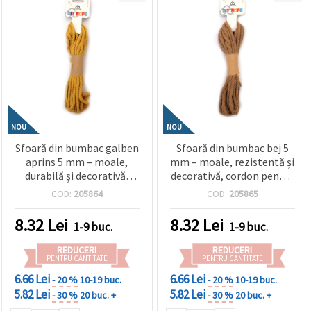
NOU
NOU
Sfoară din bumbac galben
Sfoară din bumbac bej 5
aprins 5 mm – moale,
mm – moale, rezistentă și
durabilă și decorativă,
decorativă, cordon pentru
rolă ~5 m pentru
craft & handmade, rolă ~5
COD:
205864
COD:
205865
craft/handmade
m
8.32
Lei
8.32
Lei
1-9 buc.
1-9 buc.
REDUCERI
REDUCERI
PENTRU CANTITATE
PENTRU CANTITATE
6.66 Lei
6.66 Lei
- 20 %
10-19 buc.
- 20 %
10-19 buc.
5.82 Lei
5.82 Lei
- 30 %
20 buc. +
- 30 %
20 buc. +