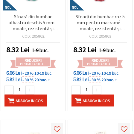
NOU
NOU
Sfoară din bumbac
Sfoară din bumbac roz 5
albastru deschis 5 mm –
mm pentru macramé –
moale, rezistentă și
moale, rezistentă și
decorativă pentru hobby
decorativă, rolă ~5 m
COD:
205862
COD:
205863
& craft, rolă ~5 m
8.32
Lei
8.32
Lei
1-9 buc.
1-9 buc.
REDUCERI
REDUCERI
PENTRU CANTITATE
PENTRU CANTITATE
6.66 Lei
6.66 Lei
- 20 %
10-19 buc.
- 20 %
10-19 buc.
5.82 Lei
5.82 Lei
- 30 %
20 buc. +
- 30 %
20 buc. +
ADAUGA IN COS
ADAUGA IN COS