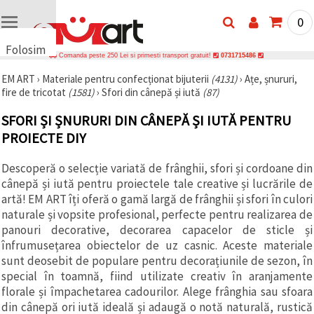
0
Folosim
Comanda peste 250 Lei si primesti transport gratuit!
0731715486
cookie-
EM ART
›
Materiale pentru confecționat bijuterii
(4131)
›
Ațe, șnururi,
uri
fire de tricotat
(1581)
›
Sfori din cânepă și iută
(87)
🍪 Folosim
cookie-uri
SFORI ȘI ȘNURURI DIN CÂNEPĂ ȘI IUTĂ PENTRU
și
tehnologii
PROIECTE DIY
similare
pentru a
Descoperă o selecție variată de frânghii, sfori și cordoane din
asigura
funcționarea
cânepă și iută pentru proiectele tale creative și lucrările de
corectă a
artă! EM ART îți oferă o gamă largă de frânghii și sfori în culori
site-ului,
pentru a vă
naturale și vopsite profesional, perfecte pentru realizarea de
îmbunătăți
panouri decorative, decorarea capacelor de sticle și
experiența
înfrumusețarea obiectelor de uz casnic. Aceste materiale
și, cu
acordul
sunt deosebit de populare pentru decorațiunile de sezon, în
dumneavoastră,
special în toamnă, fiind utilizate creativ în aranjamente
pentru a
florale și împachetarea cadourilor. Alege frânghia sau sfoara
analiza
traficul și a
din cânepă ori iută ideală și adaugă o notă naturală, rustică
afișa