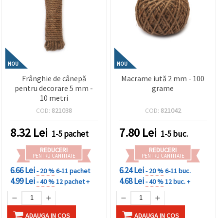
NOU
NOU
Frânghie de cânepă
Macrame iută 2 mm - 100
pentru decorare 5 mm -
grame
10 metri
COD:
821038
COD:
821042
8.32
Lei
7.80
Lei
1-5 pachet
1-5 buc.
REDUCERI
REDUCERI
PENTRU CANTITATE
PENTRU CANTITATE
6.66 Lei
6.24 Lei
- 20 %
6-11 pachet
- 20 %
6-11 buc.
4.99 Lei
4.68 Lei
- 40 %
12 pachet +
- 40 %
12 buc. +
ADAUGA IN COS
ADAUGA IN COS