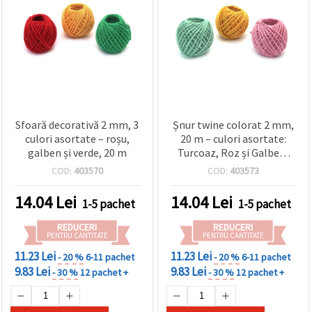
Sfoară decorativă 2 mm, 3
Șnur twine colorat 2 mm,
culori asortate – roșu,
20 m – culori asortate:
galben și verde, 20 m
Turcoaz, Roz și Galben,
pentru proiecte DIY &
COD:
403570
COD:
403573
handmade
14.04
Lei
14.04
Lei
1-5 pachet
1-5 pachet
REDUCERI
REDUCERI
PENTRU CANTITATE
PENTRU CANTITATE
11.23 Lei
11.23 Lei
- 20 %
6-11 pachet
- 20 %
6-11 pachet
9.83 Lei
9.83 Lei
- 30 %
12 pachet +
- 30 %
12 pachet +