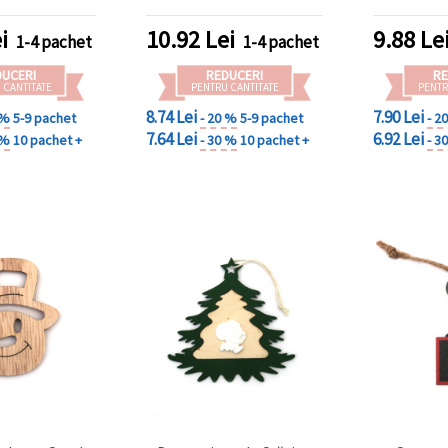
i
10.92
Lei
9.88
Le
1-4 pachet
1-4 pachet
DUCERI
REDUCERI
RE
 CANTITATE
PENTRU CANTITATE
PENTR
8.74 Lei
7.90 Lei
 %
5-9 pachet
- 20 %
5-9 pachet
- 2
7.64 Lei
6.92 Lei
 %
10 pachet +
- 30 %
10 pachet +
- 3