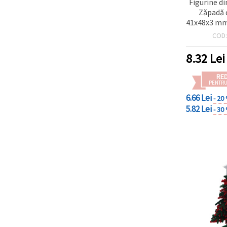
Figurine d
Zăpadă 
41x48x3 mm,
– ornament
COD
și decor 
8.32
Lei
RE
PENTRU
6.66 Lei
- 20
5.82 Lei
- 30