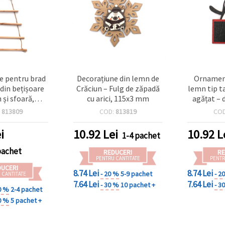
e pentru brad
Decorațiune din lemn de
Ornament
 din bețișoare
Crăciun – Fulg de zăpadă
lemn tip ta
 și sfoară,
cu arici, 115x3 mm
agățat – 
0x120 mm
Crăciun, 5
:
813809
COD:
813819
CO
i
10.92
Lei
10.92
L
1-4 pachet
pachet
REDUCERI
RE
PENTRU CANTITATE
PENTR
DUCERI
8.74 Lei
8.74 Lei
- 20 %
5-9 pachet
- 2
 CANTITATE
7.64 Lei
7.64 Lei
- 30 %
10 pachet +
- 3
0 %
2-4 pachet
0 %
5 pachet +