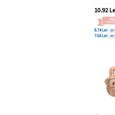
10.92
Le
RE
PENTRU
8.74 Lei
- 20
7.64 Lei
- 30