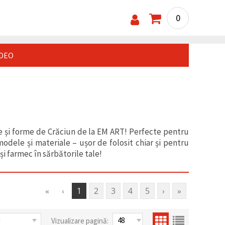
0
IDEO
ine și forme de Crăciun de la EM ART! Perfecte pentru
modele și materiale – ușor de folosit chiar și pentru
i farmec în sărbătorile tale!
«
‹
1
2
3
4
5
›
»
Vizualizare pagină: