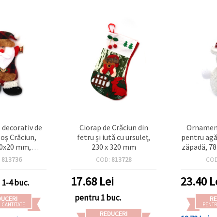
decorativ de
Ciorap de Crăciun din
Ornament
oș Crăciun,
fetru și iută cu ursuleț,
pentru agă
0x20 mm,
230 x 320 mm
zăpadă, 78
une festivă
– se
:
813736
COD:
813728
CO
rad și casă
17.68
Lei
23.40
L
1-4 buc.
pentru 1 buc.
DUCERI
RE
 CANTITATE
PENTR
REDUCERI