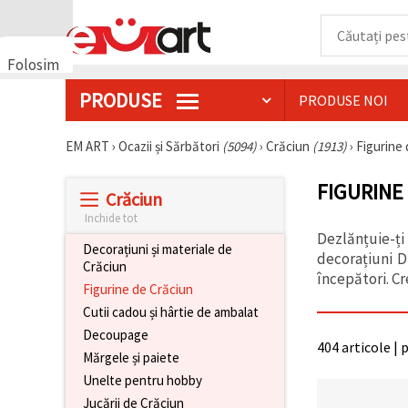
Folosim
cookie-
PRODUSE
PRODUSE NOI
uri
🍪 Folosim
cookie-uri
EM ART
›
Ocazii și Sărbători
(5094)
›
Crăciun
(1913)
›
Figurine
și
tehnologii
FIGURINE
similare
Crăciun
pentru a
asigura
Inchide tot
funcționarea
Dezlănțuie-ți
corectă a
Decorațiuni și materiale de
decorațiuni D
site-ului,
Crăciun
pentru a vă
începători. Cr
Figurine de Crăciun
îmbunătăți
experiența
Cutii cadou și hârtie de ambalat
și, cu
Decoupage
acordul
404 articole | 
dumneavoastră,
Mărgele și paiete
pentru a
analiza
Unelte pentru hobby
traficul și a
Jucării de Crăciun
afișa