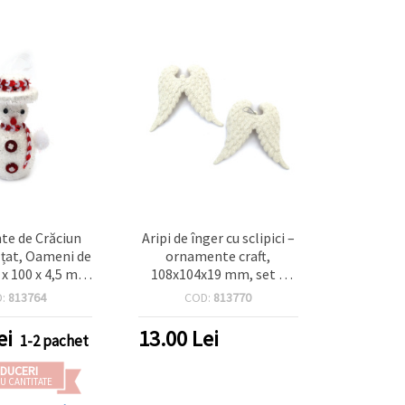
e de Crăciun
Aripi de înger cu sclipici –
țat, Oameni de
ornamente craft,
 x 100 x 4,5 mm
108x104x19 mm, set 4
t 3 bucăți
bucăți
D:
813764
COD:
813770
ei
13.00
Lei
1-2 pachet
DUCERI
U CANTITATE