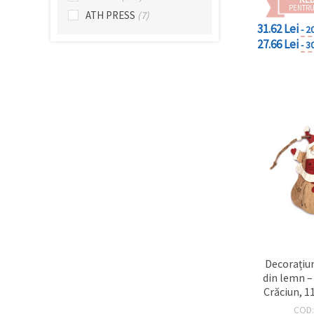
făcând clic
PENTRU
ATH PRESS
(7)
pe butonul
31.62 Lei
"Salvați"
- 2
27.66 Lei
- 3
Аcceptati
toate!
Setări
Decorațiu
din lemn –
Crăciun, 
COD