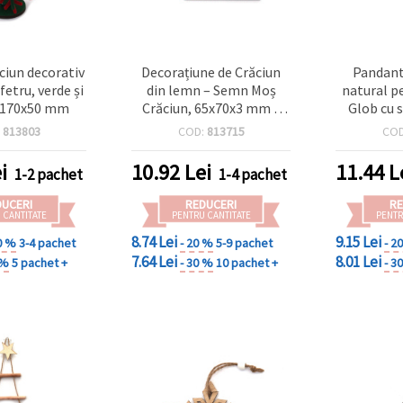
ciun decorativ
Decorațiune de Crăciun
Pandant
fetru, verde și
din lemn – Semn Moș
natural p
x170x50 mm
Crăciun, 65x70x3 mm –
Glob cu 
set 5 bucăți
mm, se
:
813803
COD:
813715
CO
i
10.92
Lei
11.44
L
1-2 pachet
1-4 pachet
DUCERI
REDUCERI
RE
 CANTITATE
PENTRU CANTITATE
PENTR
8.74 Lei
9.15 Lei
0 %
3-4 pachet
- 20 %
5-9 pachet
- 2
7.64 Lei
8.01 Lei
 %
5 pachet +
- 30 %
10 pachet +
- 3