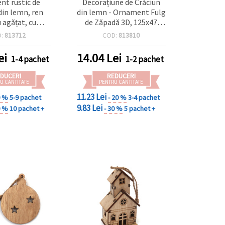
t rustic de
Decorațiune de Crăciun
din lemn, ren
din lemn - Ornament Fulg
 agățat, cu
de Zăpadă 3D, 125x47
tă tip tablă
mm, DIY pentru proiecte
D:
813712
COD:
813810
nabilă cu cretă,
creative
mm – Set de 5
ei
14.04
Lei
1-4 pachet
1-2 pachet
DUCERI
REDUCERI
U CANTITATE
PENTRU CANTITATE
11.23 Lei
0 %
5-9 pachet
- 20 %
3-4 pachet
9.83 Lei
0 %
10 pachet +
- 30 %
5 pachet +