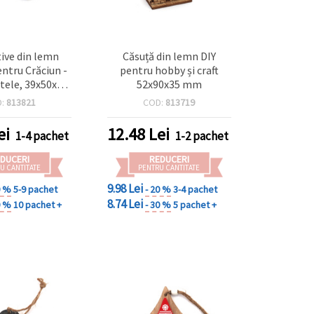
ive din lemn
Căsuță din lemn DIY
entru Crăciun -
pentru hobby și craft
stele, 39x50x3
52x90x35 mm
t 10 bucăți
D:
813821
COD:
813719
ei
12.48
Lei
1-4 pachet
1-2 pachet
DUCERI
REDUCERI
U CANTITATE
PENTRU CANTITATE
9.98 Lei
0 %
5-9 pachet
- 20 %
3-4 pachet
8.74 Lei
0 %
10 pachet +
- 30 %
5 pachet +