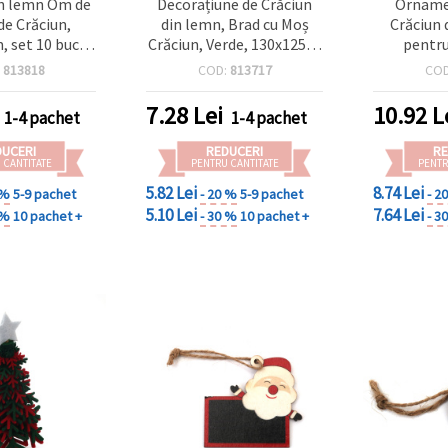
in lemn Om de
Decorațiune de Crăciun
Ornamen
de Crăciun,
din lemn, Brad cu Moș
Crăciun 
 set 10 bucăți
Crăciun, Verde, 130x125x3
pentru
e pentru brad
mm
etiche
:
813818
COD:
813717
CO
de sărbători
inscripțio
50x65x3 
7.28
Lei
10.92
L
1-4 pachet
1-4 pachet
DUCERI
REDUCERI
RE
 CANTITATE
PENTRU CANTITATE
PENTR
5.82 Lei
8.74 Lei
 %
5-9 pachet
- 20 %
5-9 pachet
- 2
5.10 Lei
7.64 Lei
 %
10 pachet +
- 30 %
10 pachet +
- 3