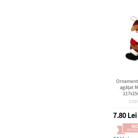
Ornament 
agățat M
117x15
decorați
COD
pentru b
7.80
Lei
RE
PENTRU