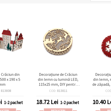
 Crăciun din
Decorațiune de Crăciun
Decorațiu
500 x 190 x 5
din lemn cu lumină LED,
din lemn, 
mm
115x25 mm, DIY pentru
de zăpadă, 
craft-uri festive de
:
813808
COD:
813811
CO
sărbători
i
18.72
Lei
10.40
L
1-2 pachet
1-2 pachet
DUCERI
REDUCERI
RE