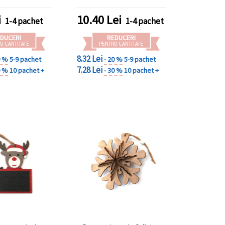
i
10.40
Lei
1-4 pachet
1-4 pachet
DUCERI
REDUCERI
U CANTITATE
PENTRU CANTITATE
8.32 Lei
0 %
5-9 pachet
- 20 %
5-9 pachet
7.28 Lei
0 %
10 pachet +
- 30 %
10 pachet +