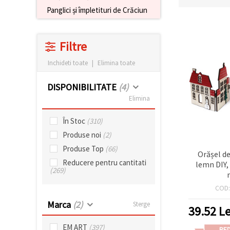
conținut și
Panglici și împletituri de Crăciun
reclame
mai
relevante,
inclusiv cu
Filtre
ajutorul
partenerilor
Inchideti toate
|
Elimina toate
noștri de
analiză și
marketing.
DISPONIBILITATE
(4)
Puteți fi de
Elimina
acord să
utilizați
toate
În Stoc
(310)
cookie -
Produse noi
(2)
urile făcând
clic pe
Produse Top
(66)
"acceptati
Orășel de
toate!" Sau
Reducere pentru cantitati
lemn DIY, 
să vă
(269)
indicați
preferințele
COD
în setări
selectând
Marca
(2)
Sterge
39.52
Le
un tip de
cookie -uri
dat și
EM ART
(397)
RE