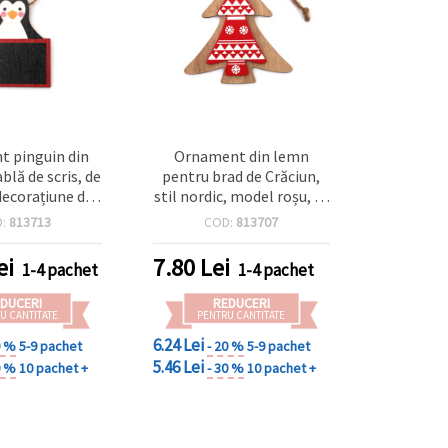
 pinguin din
Ornament din lemn
blă de scris, de
pentru brad de Crăciun,
decorațiune de
stil nordic, model roșu, cu
6x63x3 mm, set
sfoară rustică pentru
D:
813713
COD:
813707
de 5
agățat, 98x113x5 mm
ei
7.80
Lei
1-4 pachet
1-4 pachet
DUCERI
REDUCERI
U CANTITATE
PENTRU CANTITATE
6.24 Lei
0 %
5-9 pachet
- 20 %
5-9 pachet
5.46 Lei
0 %
10 pachet +
- 30 %
10 pachet +