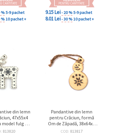
U CANTITATE
PENTRU CANTITATE
9.15 Lei
0 %
5-9 pachet
- 20 %
5-9 pachet
8.01 Lei
0 %
10 pachet +
- 30 %
10 pachet +
antive din lemn
Pandantive din lemn
ăciun, 47x55x4
pentru Crăciun, formă
 model fulg de
Om de Zăpadă, 38x64x2
nea
mm, set 10 bucăți
D:
813820
COD:
813817