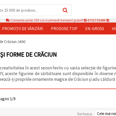
Comanda peste 250 Lei si primesti transport gratuit!
0731715486
PROMOȚII DE VÂNZĂRI
PRODUSE TOP
EN-GROSS
V
 de Crăciun
(404)
 ȘI FORME DE CRĂCIUN
 creativitatea în acest sezon festiv cu vasta selecție de figur
IY, aceste figurine de sărbătoare sunt disponibile în diverse 
eează-ți propriile ornamente magice de Crăciun și adu căldură ș
pagini 1/9
Sorteaza: