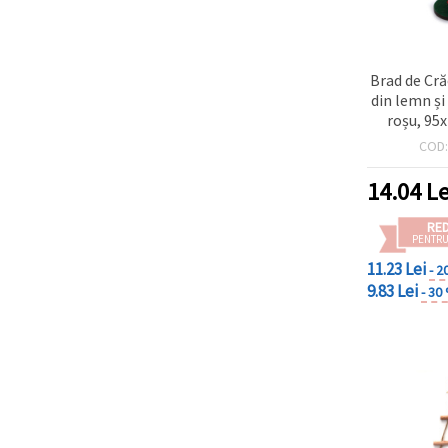
Brad de Cră
din lemn și 
roșu, 95
COD
14.04
Le
RE
PENTRU
11.23 Lei
- 2
9.83 Lei
- 30