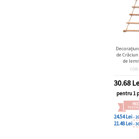
Decorațiun
de Crăciun
de lemn
650x35
COD
30.68
Le
pentru 1 
RE
PENTRU
24.54 Lei
- 2
21.48 Lei
- 3