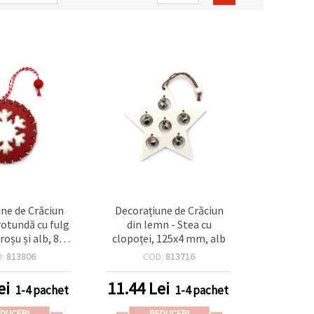
ne de Crăciun
Decorațiune de Crăciun
rotundă cu fulg
din lemn - Stea cu
roșu și alb, 80 x
clopoței, 125x4 mm, alb
6 mm
D:
813806
COD:
813716
ei
11.44
Lei
1-4 pachet
1-4 pachet
DUCERI
REDUCERI