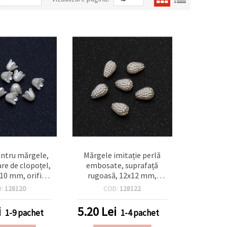
ntru mărgele,
Mărgele imitație perlă
re de clopoțel,
embosate, suprafață
x10 mm, orificiu
rugoasă, 12x12 mm,
oare crem - 50
gaură 1 mm, crem – 20 g
D:
128120
COD:
128122
bucăți
(~29 buc.)
i
5.20
Lei
1-9 pachet
1-4 pachet