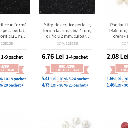
ilice în formă
Mărgele acrilice perlate,
Pandanti
aspect perlat,
formă lacrimă, 6x14 mm,
14x5 mm, 
orificiu 1 mm,
orificiu 2 mm, culoare
crem - 
em – 50 bucăți
crem – 20 g (~85 buc.)
pentru 
:
128128
COD:
128130
CO
6.76
Lei
2.08
Le
1-9 pachet
1-4 pachet
DUCERI
REDUCERI
RE
 CANTITATE
PENTRU CANTITATE
PENTR
5.41 Lei
1.66 Lei
 %
10-19 pachet
- 20 %
5-24 pachet
- 2
4.73 Lei
1.46 Lei
 %
20 pachet +
- 30 %
25 pachet +
- 3