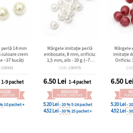
e perlă 14 mm
Mărgele imitație perlă
Mărgele 
 culoare crem
embosate, 8 mm, orificiu:
imitație 
e ~37 bucăți
1,5 mm, alb - 20 g (~75
Orificiu
buc.)
închis, 2
:
108941
COD:
108976
CO
6.50
Lei
6.50
Le
1-9 pachet
1-4 pachet
DUCERI
REDUCERI
RE
 CANTITATE
PENTRU CANTITATE
PENTR
5.20 Lei
5.20 Lei
 %
10 pachet +
- 20 %
5-24 pachet
- 2
4.52 Lei
4.52 Lei
- 30 %
25 pachet +
- 3