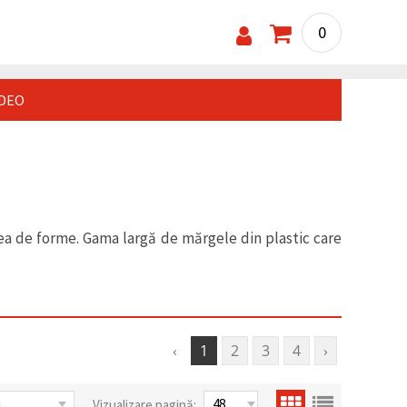
0
IDEO
tea de forme. Gama largă de mărgele din plastic care
‹
1
2
3
4
›
Vizualizare pagină: