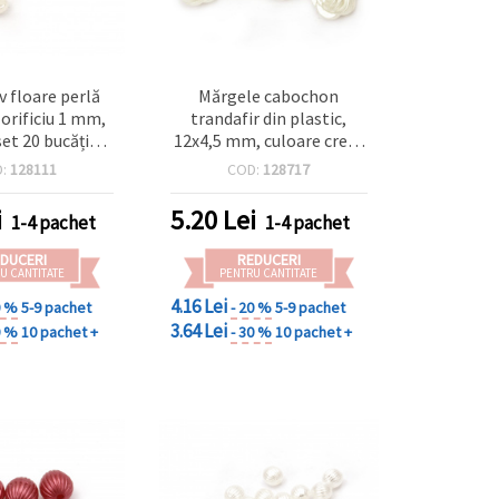
v floare perlă
Mărgele cabochon
orificiu 1 mm,
trandafir din plastic,
set 20 bucăți
12x4,5 mm, culoare crem
bijuterii DIY
– 50 buc.
D:
128111
COD:
128717
i
5.20
Lei
1-4 pachet
1-4 pachet
DUCERI
REDUCERI
U CANTITATE
PENTRU CANTITATE
4.16 Lei
0 %
5-9 pachet
- 20 %
5-9 pachet
3.64 Lei
0 %
10 pachet +
- 30 %
10 pachet +