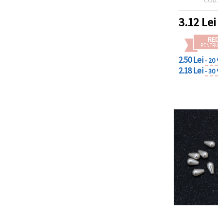
set 
3.12
Lei
RE
PENTRU
2.50 Lei
- 20
2.18 Lei
- 30