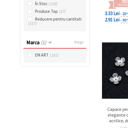
RE
făcând clic
În Stoc
(110)
PENTRU
pe butonul
Produse Top
(27)
"Salvați"
3.33 Lei
- 20
Reducere pentru cantitati
2.91 Lei
- 30
(117)
Аcceptati
toate!
Marca
(1)
Sterge
Setări
EM ART
(181)
Capace pe
elegante 
acrilice, 
17x5 mm, g
COD