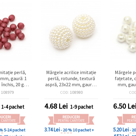
itație perlă,
Mărgele acrilice imitație
Mărgele p
 mm, gaură: 1
perlă, rotunde, textură
fațetate, 
închis, 20 g
aspră, 23x22 mm, gaură 3
mm, gaur
0 buc.)
mm, culoare crem - 5 buc.
grame 
:
108979
COD:
108980
CO
4.68
Lei
6.50
Le
1-4 pachet
1-9 pachet
DUCERI
REDUCERI
RE
 CANTITATE
PENTRU CANTITATE
PENTR
3.74 Lei
5.20 Lei
 %
5-24 pachet
- 20 %
10 pachet +
- 2