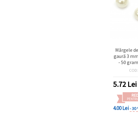
Mărgele d
gaură 3 mm
- 50 gram
COD
5.72
Lei
RE
PENTRU
4.00 Lei
- 30