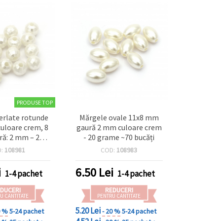
PRODUSE TOP
erlate rotunde
Mărgele ovale 11x8 mm
culoare crem, 8
gaură 2 mm culoare crem
ă: 2 mm – 20
- 20 grame ~70 bucăți
(~90 buc.)
D:
108981
COD:
108983
i
6.50
Lei
1-4 pachet
1-4 pachet
DUCERI
REDUCERI
U CANTITATE
PENTRU CANTITATE
5.20 Lei
0 %
5-24 pachet
- 20 %
5-24 pachet