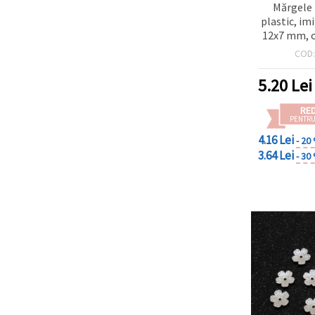
Mărgele 
plastic, imi
12x7 mm, o
culoare cr
COD
b
5.20
Lei
RE
PENTRU
4.16 Lei
- 20
3.64 Lei
- 30