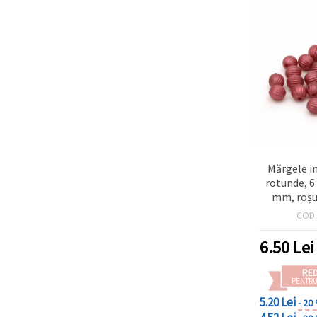
Mărgele im
rotunde, 6
mm, roșu 
(~16
COD
6.50
Lei
RE
PENTRU
5.20 Lei
- 20