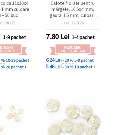
coica 11x10x4
Calote florale pentru
 1 mm culoare
mărgele, 10.5x4 mm,
 - 50 buc
gaură: 1.5 mm, culoare
crem - 100 buc.
D:
128125
COD:
128126
i
7.80
Lei
1-9 pachet
1-4 pachet
DUCERI
REDUCERI
U CANTITATE
PENTRU CANTITATE
6.24 Lei
0 %
10-19 pachet
- 20 %
5-9 pachet
5.46 Lei
8 %
20 pachet +
- 30 %
10 pachet +