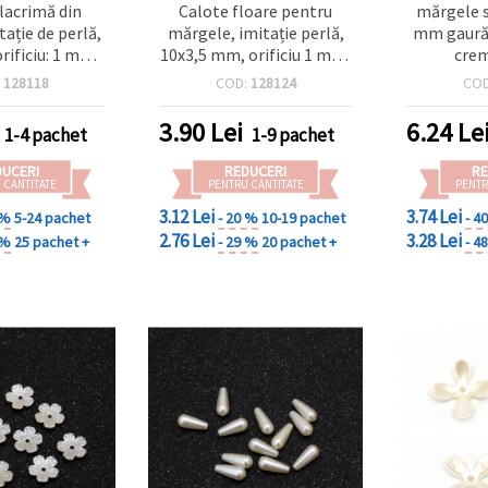
lacrimă din
Calote floare pentru
mărgele s
tație de perlă,
mărgele, imitație perlă,
mm gaură
rificiu: 1 mm,
10x3,5 mm, orificiu 1 mm,
crem
em - 20 g (~83
crem – 50 buc.
:
128118
COD:
128124
CO
uc.)
3.90
Lei
6.24
Le
1-4 pachet
1-9 pachet
DUCERI
REDUCERI
RE
 CANTITATE
PENTRU CANTITATE
PENTR
3.12 Lei
3.74 Lei
 %
5-24 pachet
- 20 %
10-19 pachet
- 4
2.76 Lei
3.28 Lei
 %
25 pachet +
- 29 %
20 pachet +
- 4