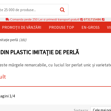
Comanda peste 250 Lei si primesti transport gratuit!
0731715486
PROMOȚII DE VÂNZĂRI
PRODUSE TOP
EN-GROSS
V
mitație perlă
(181)
DIN PLASTIC IMITAȚIE DE PERLĂ
ste mărgele remarcabile, cu luciul lor perlat unic și varieta
ult
pagini 1/4
Sorteaza: