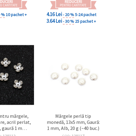
DUCERI
REDUCERI
U CANTITATE
PENTRU CANTITATE
4.16 Lei
0 %
10 pachet +
- 20 %
5-24 pachet
3.64 Lei
- 30 %
25 pachet +
ntru mărgele,
Mărgele perlă tip
e, acril perlat,
monedă, 13x5 mm, Gaură:
 gaură 1 mm,
1 mm, Alb, 20 g (~40 buc.)
 set 10 buc.
D:
128112
COD:
128117