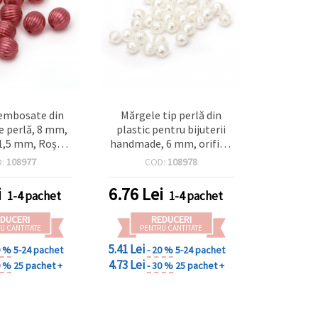
embosate din
Mărgele tip perlă din
de perlă, 8 mm,
plastic pentru bijuterii
: 1,5 mm, Roșu
handmade, 6 mm, orificiu
0 g (~75 buc.)
1 mm, albe, 20 g (~190
D:
108977
COD:
108978
buc.)
i
6.76
Lei
1-4 pachet
1-4 pachet
DUCERI
REDUCERI
U CANTITATE
PENTRU CANTITATE
5.41 Lei
0 %
5-24 pachet
- 20 %
5-24 pachet
4.73 Lei
0 %
25 pachet +
- 30 %
25 pachet +