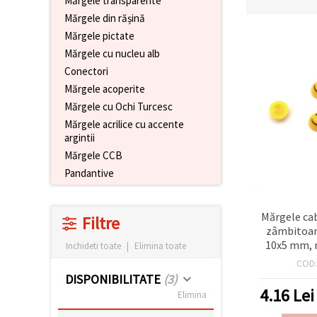
Mărgele transparente
conținut și
Mărgele din rășină
reclame
mai
Mărgele pictate
relevante,
Mărgele cu nucleu alb
inclusiv cu
ajutorul
Conectori
partenerilor
Mărgele acoperite
noștri de
analiză și
Mărgele cu Ochi Turcesc
marketing.
Mărgele acrilice cu accente
Puteți fi de
argintii
acord să
utilizați
Mărgele CCB
toate
Pandantive
cookie -
urile făcând
clic pe
"acceptati
Mărgele ca
Filtre
toate!" Sau
zâmbitoar
să vă
indicați
10x5 mm, 
Inchideti toate
|
Elimina toate
preferințele
galben 
COD
în setări
selectând
DISPONIBILITATE
(3)
un tip de
4.16
Lei
Elimina
cookie -uri
dat și