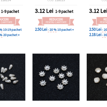
10 buc.
3.12
Lei
3.12
Le
1-9 pachet
1-9 pachet
DUCERI
REDUCERI
RE
 CANTITATE
PENTRU CANTITATE
PENTR
2.50 Lei
2.50 Lei
 %
10-19 pachet
- 20 %
10 pachet +
- 2
2.18 Lei
 %
20 pachet +
- 3