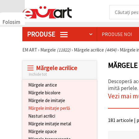
Folosim
cookie-
PRODUSE
PRODUSE NOI
uri
🍪 Folosim
cookie-uri
EM ART
›
Margele
(11822)
›
Mărgele acrilice
(4494)
›
Mărgele i
și
tehnologii
MĂRGELE 
similare
Mărgele acrilice
pentru a
asigura
Inchide tot
funcționarea
Descoperă ace
corectă a
Mărgele antice
imită perlele.
site-ului,
Mărgele bicolore
pentru a vă
Vezi mai m
îmbunătăți
Mărgele de imitație
experiența
Mărgele imitație perlă
și, cu
acordul
Nasturi acrilici
dumneavoastră,
181 articole | 
Mărgele imitație metal
pentru a
analiza
Mărgele opace
traficul și a
afișa