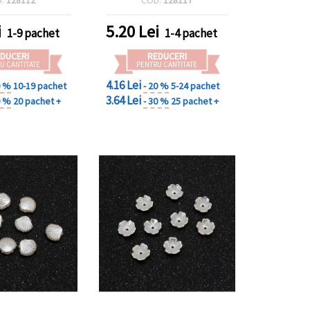
i
5.20
Lei
1-9 pachet
1-4 pachet
DUCERI
REDUCERI
U CANTITATE
PENTRU CANTITATE
4.16 Lei
0 %
10-19 pachet
- 20 %
5-24 pachet
3.64 Lei
0 %
20 pachet +
- 30 %
25 pachet +