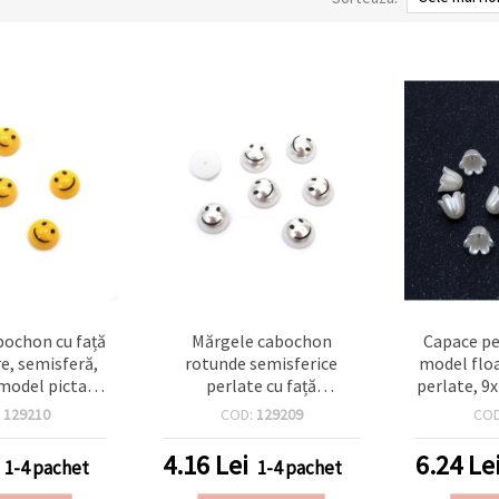
bochon cu față
Mărgele cabochon
Capace pe
e, semisferă,
rotunde semisferice
model floa
model pictat,
perlate cu față
perlate, 9
- 10 bucăți
zâmbitoare pictată, 12x6
1 mm, cul
:
129210
COD:
129209
CO
mm, argintiu - 10 bucăți
4.16
Lei
6.24
Le
1-4 pachet
1-4 pachet