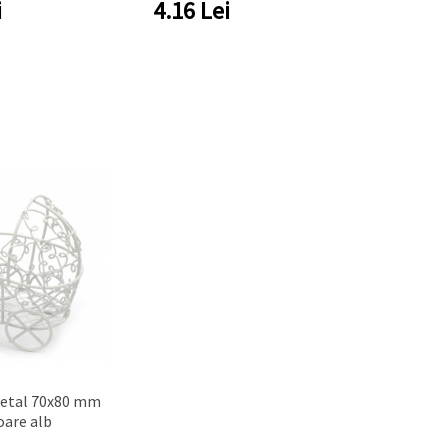
i
4.16
Lei
metal 70x80 mm
oare alb