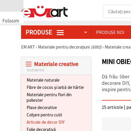
Folosim
cookie-
PRODUSE
PRODUSE NOI
uri
🍪 Folosim
cookie-uri
EM ART
›
Materiale pentru decorațiuni
(6993)
›
Materiale crea
și
tehnologii
MINI OBI
similare
Materiale creative
pentru a
asigura
Inchide tot
funcționarea
Dă frâu liber
corectă a
Materiale naturale
decorare DIY,
site-ului,
Fibre de cocos și iarbă de hârtie
pentru a vă
inspire pentr
îmbunătăți
Materiale pentru flori din
experiența
poliester
și, cu
15 articole | p
Plase decorative
acordul
dumneavoastră,
Colțare pentru cutii
pentru a
analiza
Articole de decor DIY
traficul și a
Folie decorativă
afișa