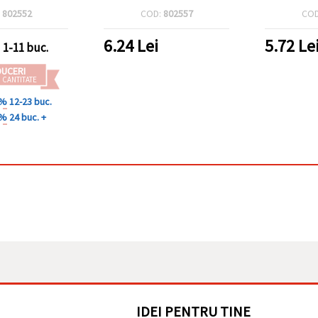
:
802552
COD:
802557
CO
6.24
Lei
5.72
Le
1-11 buc.
DUCERI
 CANTITATE
 %
12-23 buc.
 %
24 buc. +
IDEI PENTRU TINE