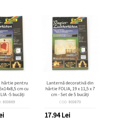
 hârtie pentru
Lanternă decorativă din
,5x14x8,5 cm cu
hârtie FOLIA, 19 x 11,5 x 7
LIA -5 bucăți
cm - Set de 5 bucăți
D:
803869
COD:
803870
ei
17.94
Lei