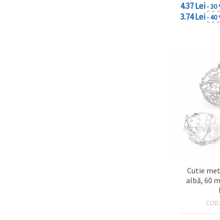
4.37 Lei
- 30
3.74 Lei
- 40
Cutie met
albă, 60 
COD