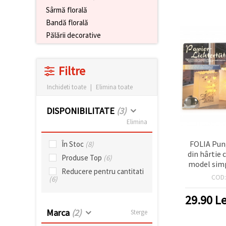
conținut și
Sârmă florală
reclame
Bandă florală
mai
relevante,
Pălării decorative
inclusiv cu
ajutorul
partenerilor
noștri de
Filtre
analiză și
marketing.
Inchideti toate
|
Elimina toate
Puteți fi de
acord să
utilizați
DISPONIBILITATE
(3)
toate
Elimina
cookie -
urile făcând
clic pe
FOLIA Pun
În Stoc
(8)
"acceptati
din hârtie 
toate!" Sau
Produse Top
(6)
model simp
să vă
Reducere pentru cantitati
indicați
cm - set 10
COD
(6)
preferințele
în setări
29.90
Le
selectând
un tip de
Marca
(2)
Sterge
cookie -uri
dat și