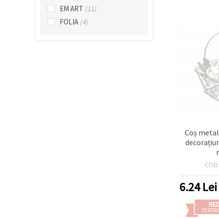
făcând clic
EM ART
(11)
pe butonul
"Salvați"
FOLIA
(4)
Аcceptati
toate!
Setări
Coș metal
decorațiu
COD
6.24
Lei
RE
PENTRU