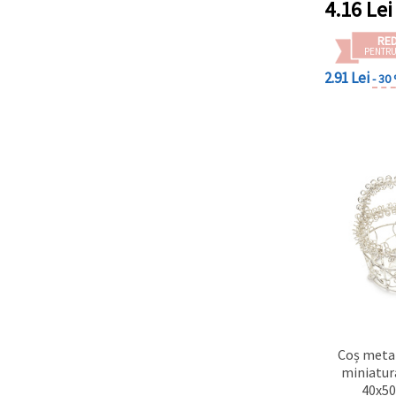
4.16
Lei
RE
PENTRU
2.91 Lei
- 30
Coș metal
miniatura
40x5