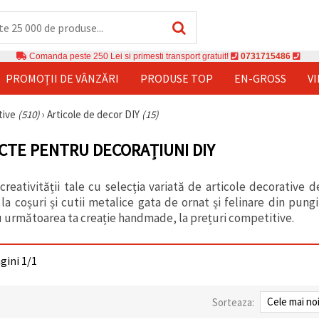
Comanda peste 250 Lei si primesti transport gratuit!
0731715486
PROMOȚII DE VÂNZĂRI
PRODUSE TOP
EN-GROSS
V
tive
(510)
›
Articole de decor DIY
(15)
ECTE PENTRU DECORAȚIUNI DIY
 creativității tale cu selecția variată de articole decorative
 la coșuri și cutii metalice gata de ornat și felinare din pun
u următoarea ta creație handmade, la prețuri competitive.
agini 1/1
Sorteaza: