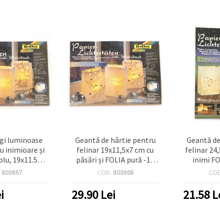
gi luminoase
Geantă de hârtie pentru
Geantă de
cu inimioare și
felinar 19x11,5x7 cm cu
felinar 24
lu, 19x11.5x7
păsări și FOLIA pură -10
inimi FO
 buc., asortate
bucăți
:
803867
COD:
803868
CO
i
29.90
Lei
21.58
L