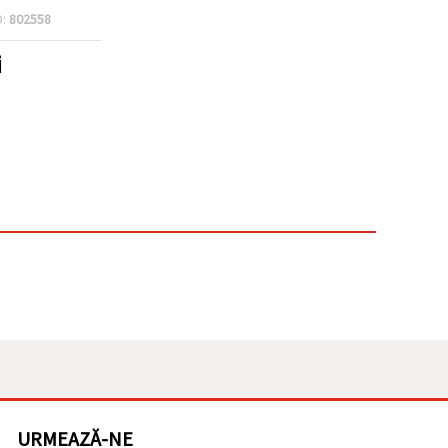
D:
802558
i
URMEAZĂ-NE