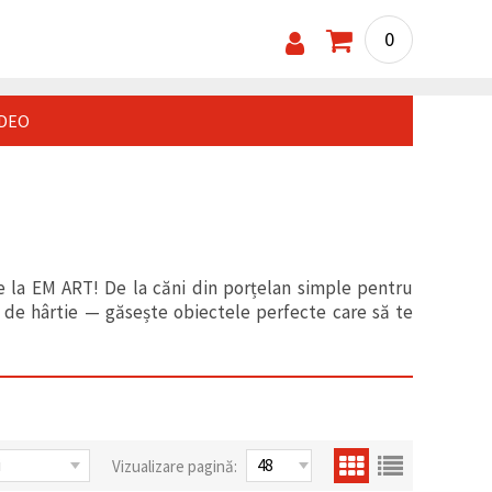
0
IDEO
 de la EM ART! De la căni din porțelan simple pentru
gi de hârtie — găsește obiectele perfecte care să te
Vizualizare pagină: