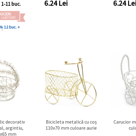
6.24
Lei
6.24
Le
1-11 buc.
DUCERI
 CANTITATE
 %
12 buc. +
ic decorativ
Bicicleta metalică cu coș
Carucior 
l, argintiu,
110x70 mm culoare aurie
cul
0x65 mm