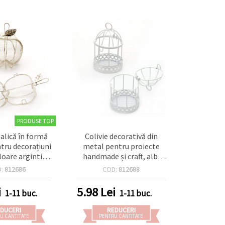
PRODUSE TOP
alică în formă
Colivie decorativă din
tru decorațiuni
metal pentru proiecte
uloare argintie,
handmade și craft, alb,
x85 mm
55x97 mm
D:
812686
COD:
812688
i
5.98
Lei
1-11 buc.
1-11 buc.
DUCERI
REDUCERI
U CANTITATE
PENTRU CANTITATE