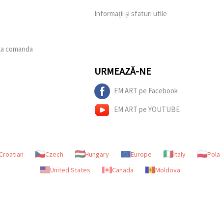
e
Informații și sfaturi utile
 la comanda
URMEAZĂ-NE
EM ART pe Facebook
EM ART pe YOUTUBE
Croatian
Czech
Hungary
Europe
Italy
Pol
United States
Canada
Moldova