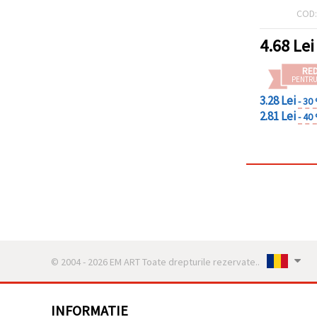
COD
4.68
Lei
RE
PENTRU
3.28 Lei
- 30
2.81 Lei
- 40
© 2004 - 2026 EM ART Toate drepturile rezervate..
INFORMATIE