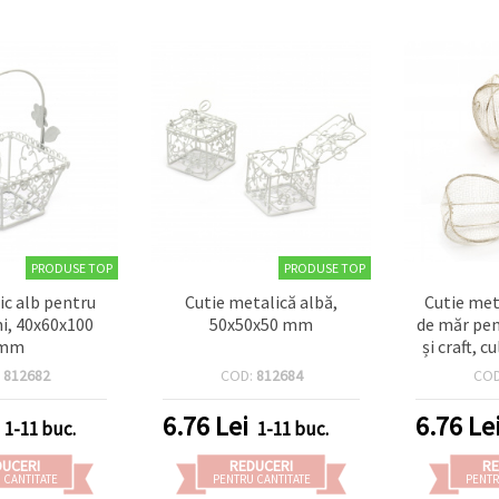
PRODUSE TOP
PRODUSE TOP
ic alb pentru
Cutie metalică albă,
Cutie met
ni, 40x60x100
50x50x50 mm
de măr pen
mm
și craft, c
60
:
812682
COD:
812684
CO
6.76
Lei
6.76
Le
1-11 buc.
1-11 buc.
DUCERI
REDUCERI
RE
 CANTITATE
PENTRU CANTITATE
PENTR