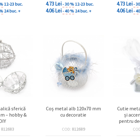
4.73 Lei
4.73 Lei
 %
12-23 buc.
- 30 %
12-23 buc.
- 3
4.06 Lei
4.06 Lei
 %
24 buc. +
- 40 %
24 buc. +
- 4
alică sferică
Coș metal alb 120x70 mm
Cutie meta
mm – hobby &
cu decoratie
și acce
DIY
pentru dec
nuntă, 
:
812683
COD:
812689
CO