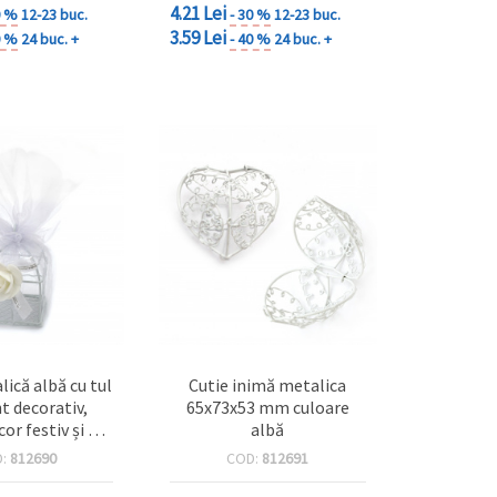
4.21 Lei
0 %
12-23 buc.
- 30 %
12-23 buc.
3.59 Lei
0 %
24 buc. +
- 40 %
24 buc. +
lică albă cu tul
Cutie inimă metalica
nt decorativ,
65x73x53 mm culoare
or festiv și de
albă
90x50x50 mm
D:
812690
COD:
812691