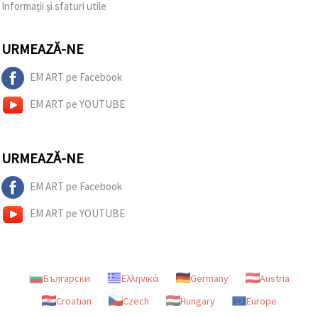
Informații și sfaturi utile
URMEAZĂ-NE
EM ART pe Facebook
EM ART pe YOUTUBE
URMEAZĂ-NE
EM ART pe Facebook
EM ART pe YOUTUBE
Български
Ελληνικά
Germany
Austria
Croatian
Czech
Hungary
Europe