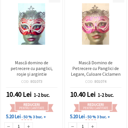
Mască domino de
Mască Domino de
petrecere cu panglici,
Petrecere cu Panglici de
roșie și argintie
Legare, Culoare Ciclamen
COD:
801073
COD:
801074
10.40
Lei
10.40
Lei
1-2 buc.
1-2 buc.
REDUCERI
REDUCERI
PENTRU CANTITATE
PENTRU CANTITATE
5.20 Lei
5.20 Lei
- 50 %
3 buc. +
- 50 %
3 buc. +