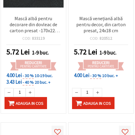
Mască albă pentru
Mască venețiană albă
decorare din dovleac de
pentru decor, din carton
carton presat -170x220
presat, 24x18 cm
mm
COD:
833119
COD:
820512
5.72
Lei
5.72
Lei
1-9 buc.
1-9 buc.
REDUCERI
REDUCERI
PENTRU CANTITATE
PENTRU CANTITATE
4.00 Lei
4.00 Lei
- 30 %
10-19 buc.
- 30 %
10 buc. +
3.43 Lei
- 40 %
20 buc. +
ADAUGA IN COS
ADAUGA IN COS