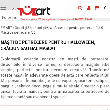
0
Folosim
Comanda peste 250 Lei si primesti transport gratuit!
0731715486
cookie-
EM ART
›
Ocazii și Sărbători
(5094)
›
Accesorii pentru petreceri
(364)
›
uri
Măști de petrecere
(12)
🍪 Folosim
cookie-uri
MĂȘTI DE PETRECERE PENTRU HALLOWEEN,
și
tehnologii
CRĂCIUN SAU BAL MASCAT
similare
pentru a
Explorează colecția noastră de măști de petrecere,
asigura
funcționarea
disponibile în diverse forme, și descoperă măștile albe
corectă a
simple, perfecte pentru decorare creativă! Transformă
site-ului,
pentru a vă
aceste măști în adevărate opere de artă care reflectă stilul
îmbunătăți
tău personal. Împodobește-le cu vopsele, markere, sclipici,
experiența
panglici, tehnica decoupage și multe altele. Creează o piesă
și, cu
acordul
unică, lucrată manual, pentru următoarea ta petrecere de
dumneavoastră,
tip mascaradă sau eveniment special!
pentru a
analiza
traficul și a
afișa