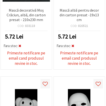
Mască decorativă Moș
Mască albă pentru decor
Crăciun, albă, din carton
din carton presat -19x13
presat - 210x230 mm
cm
COD:
833118
COD:
820521
5.72
Lei
5.72
Lei
Fara stoc:
Fara stoc:
Primeste notificare pe
Primeste notificare pe
email cand produsul
email cand produsul
revine in stoc.
revine in stoc.