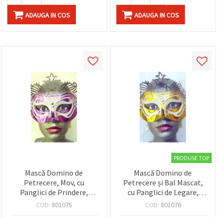
ADAUGA IN COS
ADAUGA IN COS
PRODUSE TOP
Mască Domino de
Mască Domino de
Petrecere, Mov, cu
Petrecere și Bal Mascat,
Panglici de Prindere,
cu Panglici de Legare,
pentru Bal Mascat și
Auriu
COD:
801075
COD:
801076
Carnaval