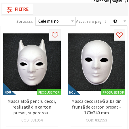
12 articole | pagini 1/1
conținut și
FILTRE
reclame
mai
relevante,
Sorteaza:
Vizualizare pagină:
inclusiv cu
ajutorul
partenerilor
noștri de
analiză și
marketing.
Puteți fi de
acord să
utilizați
toate
cookie -
urile făcând
clic pe
"acceptati
toate!" Sau
PRODUSE TOP
PRODUSE TOP
NOU
NOU
să vă
indicați
Mască albă pentru decor,
Mască decorativă albă din
preferințele
realizată din carton
frunză de carton presat -
în setări
presat, supererou -
170x240 mm
selectând
un tip de
160x250 mm
COD:
831954
COD:
831953
cookie -uri
dat și