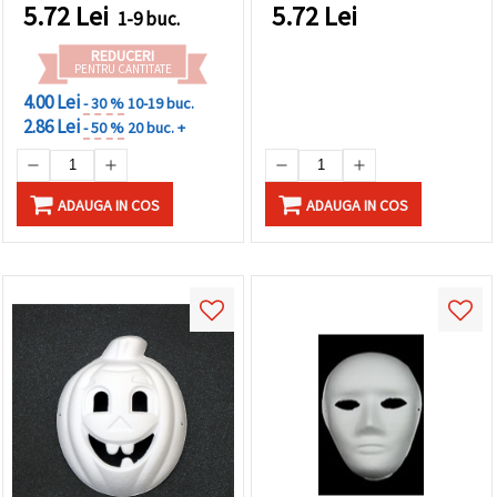
făcând clic
5.72
Lei
5.72
Lei
1-9 buc.
pe butonul
"Salvați"
REDUCERI
PENTRU CANTITATE
4.00 Lei
Аcceptati
- 30 %
10-19 buc.
2.86 Lei
toate!
- 50 %
20 buc. +
Setări
ADAUGA IN COS
ADAUGA IN COS