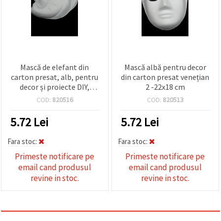
Mască de elefant din
Mască albă pentru decor
carton presat, alb, pentru
din carton presat venețian
decor și proiecte DIY,
2 -22x18 cm
24x20 cm
COD:
820516
COD:
820513
5.72
Lei
5.72
Lei
Fara stoc:
Fara stoc:
Primeste notificare pe
Primeste notificare pe
email cand produsul
email cand produsul
revine in stoc.
revine in stoc.