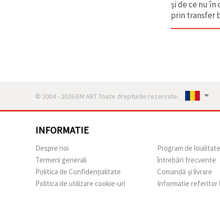
și de ce nu în
prin transfer
© 2004 - 2026 EM ART Toate drepturile rezervate..
INFORMATIE
Despre noi
Program de loialitat
Termeni generali
întrebări frecvente
Politica de Confidențialitate
Comandă și livrare
Politica de utilizare cookie-uri
Informatie referitor