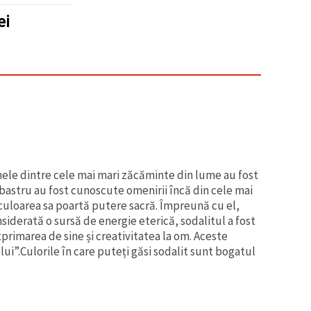
ei
ele dintre cele mai mari zăcăminte din lume au fost
albastru au fost cunoscute omenirii încă din cele mai
că culoarea sa poartă putere sacră. Împreună cu el,
siderată o sursă de energie eterică, sodalitul a fost
primarea de sine și creativitatea la om. Aceste
ui”.Culorile în care puteți găsi sodalit sunt bogatul