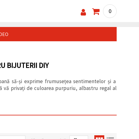
0
IDEO
 BIJUTERII DIY
soană să-și exprime frumusețea sentimentelor și a
să vă privați de culoarea purpuriu, albastru regal al