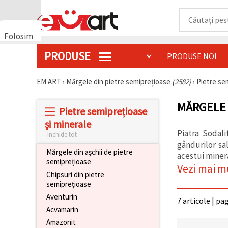
Folosim
cookie-
PRODUSE
PRODUSE NOI
uri
🍪 Folosim
cookie-uri
EM ART
›
Mărgele din pietre semiprețioase
(2582)
›
Pietre se
și
tehnologii
MĂRGELE 
similare
Pietre semiprețioase
pentru a
asigura
și minerale
funcționarea
Piatra Sodal
Inchide tot
corectă a
gândurilor sa
site-ului,
Mărgele din așchii de pietre
pentru a vă
acestui minera
semiprețioase
îmbunătăți
Vezi mai m
experiența
Chipsuri din pietre
și, cu
semiprețioase
acordul
dumneavoastră,
Aventurin
7 articole | pa
pentru a
Acvamarin
analiza
traficul și a
Amazonit
afișa