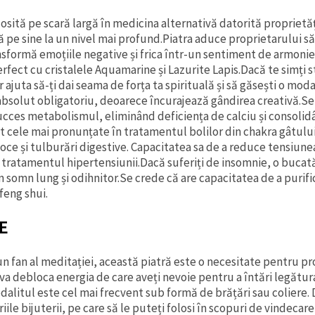
losită pe scară largă în medicina alternativă datorită proprietă
ă pe sine la un nivel mai profund.Piatra aduce proprietarului s
sformă emoțiile negative și frica într-un sentiment de armonie ș
fect cu cristalele Aquamarine și Lazurite Lapis.Dacă te simți st
r ajuta să-ți dai seama de forța ta spirituală și să găsești o moda
absolut obligatoriu, deoarece încurajează gândirea creativă.Se 
ucces metabolismul, eliminând deficiența de calciu și consolidâ
 cele mai pronunțate în tratamentul bolilor din chakra gâtului 
oce și tulburări digestive. Capacitatea sa de a reduce tensiunea
tratamentul hipertensiunii.Dacă suferiți de insomnie, o bucată 
n somn lung și odihnitor.Se crede că are capacitatea de a purif
feng shui.
E
n fan al meditației, această piatră este o necesitate pentru proc
a debloca energia de care aveți nevoie pentru a întări legătura 
sodalitul este cel mai frecvent sub formă de brățări sau coliere. 
iile bijuterii, pe care să le puteți folosi în scopuri de vindecare