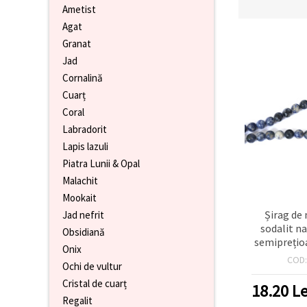
Ametist
conținut și
reclame
Agat
mai
Granat
relevante,
inclusiv cu
Jad
ajutorul
partenerilor
Cornalină
noștri de
Cuarț
analiză și
marketing.
Coral
Puteți fi de
Labradorit
acord să
Lapis lazuli
utilizați
toate
Piatra Lunii & Opal
cookie -
Malachit
urile făcând
clic pe
Mookait
"acceptati
toate!" Sau
Șirag de
Jad nefrit
să vă
sodalit na
Obsidiană
indicați
semiprețio
preferințele
Onix
mm, lustru
în setări
COD
Ochi de vultur
selectând
marmorat
un tip de
Cristal de cuarț
18.20
Le
cookie -uri
Regalit
dat și