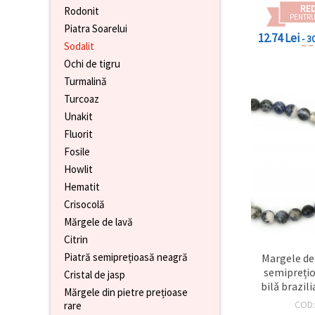
făcând clic
RE
Rodonit
pe butonul
PENTRU
"Salvați"
Piatra Soarelui
12.74 Lei
- 3
Sodalit
Ochi de tigru
Аcceptati
toate!
Turmalină
Turcoaz
Setări
Unakit
Fluorit
Fosile
Howlit
Hematit
Crisocolă
Mărgele de lavă
Citrin
Piatră semiprețioasă neagră
Margele de
semipreți
Cristal de jasp
bilă brazil
Mărgele din pietre prețioase
b
COD
rare