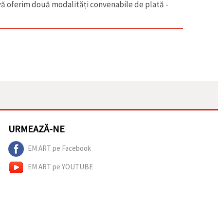
 vă oferim două modalități convenabile de plată -
URMEAZĂ-NE
EM ART pe Facebook
EM ART pe YOUTUBE