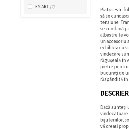
EM ART
(7)
Piatra este fo
să se cunoasc
tensiune. Tran
se combină per
albastre te vo
un accesoriu 
echilibra cu s
vindecare sunt
răgușeală în v
pietre pentru 
bucurați de u
răspândită în 
DESCRIER
Dacă sunteți u
vindecătoare v
bijuteriilor, 
vă creați propr