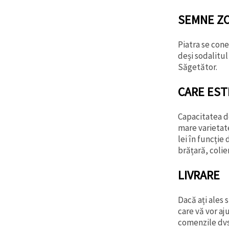
SEMNE Z
Piatra se cone
deși sodalitul
Săgetător.
CARE EST
Capacitatea de
mare varietate
lei în funcție
brățară, colie
LIVRARE
Dacă ați ales
care vă vor aj
comenzile dvs.