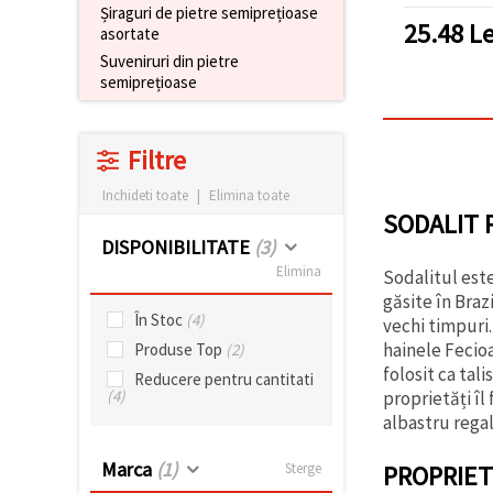
Șiraguri de pietre semiprețioase
25.48
Le
asortate
Suveniruri din pietre
semiprețioase
Filtre
Inchideti toate
|
Elimina toate
SODALIT 
DISPONIBILITATE
(3)
Elimina
Sodalitul est
găsite în Braz
În Stoc
(4)
vechi timpuri.
hainele Fecioa
Produse Top
(2)
folosit ca tal
Reducere pentru cantitati
(4)
proprietăți îl
albastru regal
Marca
(1)
PROPRIET
Sterge