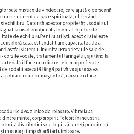
ților sale mistice de vindecare, care ajută o persoană
ău un sentiment de pace spirituală, eliberând
i echilibru. Datorită acestor proprietăți, sodalitul
agnat la nivel emoțional și mental, bijuteriile
litate de echilibru.Pentru artiști, acest cristal este
consideră ca,acest sodalit are capacitatea de a
nd astfel sistemul imunitar.Proprietățile sale de
- corzile vocale, tratamentul laringelui, ajutând la
 arterială îl face una dintre cele mai preferate
de sodalit așezată lângă pat vă va ajuta să vă
ica poluarea electromagnetică, ceea ce o face
edurile dvs. zilnice de relaxare. Vibrația sa
dintre minte, corp și spirit.Folosit în industria
Datorită distribuției sale largi, vă puteți permite să
 și în același timp să arătați uimitoare.