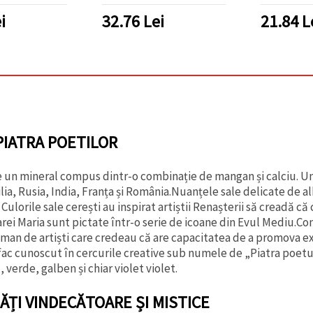
i
32.76
Lei
21.84
L
PIATRA POETILOR
e un mineral compus dintr-o combinație de mangan și calciu. Un
ilia, Rusia, India, Franța și România.Nuanțele sale delicate de 
 Culorile sale cerești au inspirat artiștii Renașterii să creadă 
rei Maria sunt pictate într-o serie de icoane din Evul Mediu.Con
isman de artiști care credeau că are capacitatea de a promova ex
 fac cunoscut în cercurile creative sub numele de „Piatra poetul
, verde, galben și chiar violet violet.
ĂȚI VINDECĂTOARE ȘI MISTICE