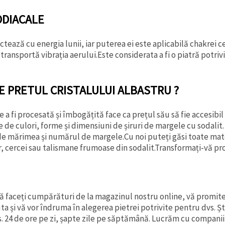
ODIACALE
ctează cu energia lunii, iar puterea ei este aplicabilă chakrei c
 transportă vibrația aerului.Este considerata a fi o piatră potr
E PRETUL CRISTALULUI ALBASTRU ?
 a fi procesată și îmbogățită face ca prețul său să fie accesibil u
 de culori, forme și dimensiuni de șiruri de margele cu sodalit. P
 de mărimea și numărul de margele.Cu noi puteți găsi toate mate
r, cercei sau talismane frumoase din sodalit.Transformați-vă pro
 să faceți cumpărături de la magazinul nostru online, vă promit
uta și vă vor îndruma în alegerea pietrei potrivite pentru dvs. 
 24 de ore pe zi, șapte zile pe săptămână. Lucrăm cu companii d