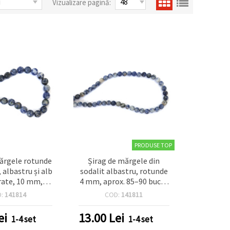
Vizualizare pagină:
PRODUSE TOP
ărgele rotunde
Șirag de mărgele din
, albastru și alb
sodalit albastru, rotunde
ate, 10 mm,
4 mm, aprox. 85–90 buc. –
te, ~37 buc
mărgele din piatră
D:
141814
COD:
141811
semiprețioasă pentru
bijuterii DIY, brățări și
ei
13.00
Lei
1-4 set
1-4 set
coliere