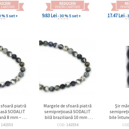
DUCERI
REDUCERI
RE
 CANTITATE
PENTRU CANTITATE
PENTR
9.83 Lei
17.47 Lei
0 %
5 set +
- 30 %
5 set +
- 
 sfoară piatră
Margele de sfoară piatră
Șir mărgele piatră
oasă SODALIT
semiprețioasă SODALIT
semipreț
iană 8 mm ~ 47
bilă braziliană 10 mm ~
bile întu
ucăți
39 bucăți
19
:
142553
COD:
142554
CO