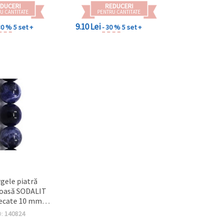
DUCERI
REDUCERI
U CANTITATE
PENTRU CANTITATE
9.10 Lei
30 %
5 set +
- 30 %
5 set +
ioasă SODALIT
necate 10 mm ~
 bucăți
D:
140824