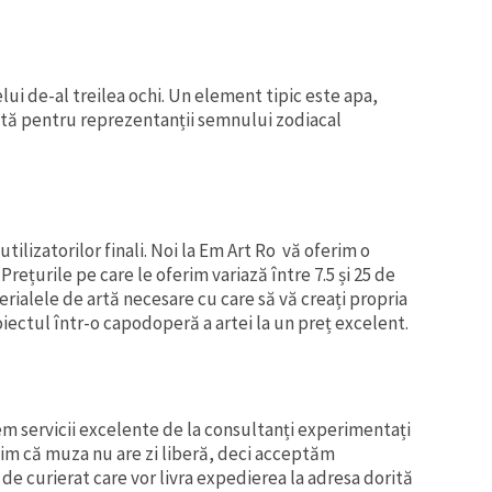
elui de-al treilea ochi. Un element tipic este apa,
ivită pentru reprezentanții semnului zodiacal
tilizatorilor finali. Noi la Em Art Ro vă oferim o
rețurile pe care le oferim variază între 7.5 și 25 de
rialele de artă necesare cu care să vă creați propria
iectul într-o capodoperă a artei la un preț excelent.
em servicii excelente de la consultanți experimentați
Știm că muza nu are zi liberă, deci acceptăm
e curierat care vor livra expedierea la adresa dorită