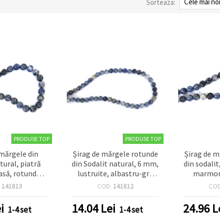
Sorteaza:
PRODUSE TOP
PRODUSE TOP
 mărgele din
Șirag de mărgele rotunde
Șirag de m
tural, piatră
din Sodalit natural, 6 mm,
din sodalit
asă, rotunde 8
lustruite, albastru-gri,
marmor
ite, albastru
~60 buc.
polisa
:
141813
COD:
141812
CO
, ~46 bucăți
i
14.04
Lei
24.96
L
1-4 set
1-4 set