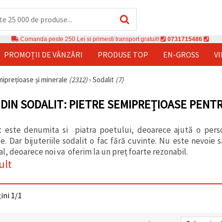
Comanda peste 250 Lei si primesti transport gratuit!
0731715486
PROMOȚII DE VÂNZĂRI
PRODUSE TOP
EN-GROSS
V
miprețioase și minerale
(2312)
›
Sodalit
(7)
DIN SODALIT: PIETRE SEMIPREȚIOASE PENTRU
it este denumita si piatra poetului, deoarece ajută o per
le. Dar bijuteriile sodalit o fac fără cuvinte. Nu este nevoie 
l, deoarece noi va oferim la un preț foarte rezonabil.
ult
gini 1/1