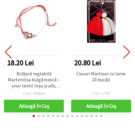
18.20 Lei
20.80 Lei
Brățară reglabilă
Ciucuri Martisor cu lame
Martenitsa bulgărească –
10 bucăți
șnur textil roșu și alb,
pandantiv inimă din aliaj
COD: 700843
COD: n758
metalic culoare argintie
cu cristale, capete cu
Adaugă în Coş
Adaugă în Coş
mărgele argintii, mărime
unică, cadou de prietenie –
set 12 bucăți