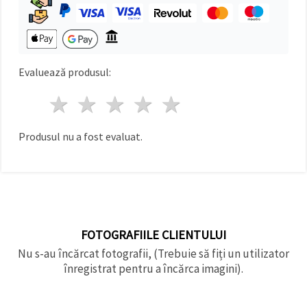
făcând clic
pe butonul
"Salvați"
Аcceptati
Evaluează produsul:
toate!
1 stea
2 stele
3 stele
4 stele
5 stele
Setări
Produsul nu a fost evaluat.
FOTOGRAFIILE CLIENTULUI
Nu s-au încărcat fotografii, (Trebuie să fiți un utilizator
înregistrat pentru a încărca imagini).