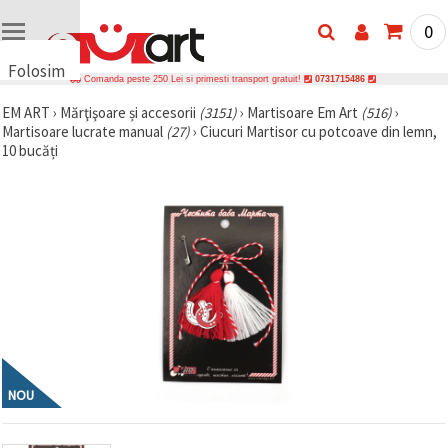
0
Folosim
Comanda peste 250 Lei si primesti transport gratuit!
0731715486
cookie-
EM ART
›
Mărţişoare și accesorii
(3151)
›
Martisoare Em Art
(516)
›
uri
Martisoare lucrate manual
(27)
›
Ciucuri Martisor cu potcoave din lemn,
🍪 Folosim
10 bucăți
cookie-uri
și
tehnologii
similare
pentru a
asigura
funcționarea
corectă a
site-ului,
pentru a vă
îmbunătăți
experiența
și, cu
acordul
dumneavoastră,
NOU
pentru a
analiza
traficul și a
afișa