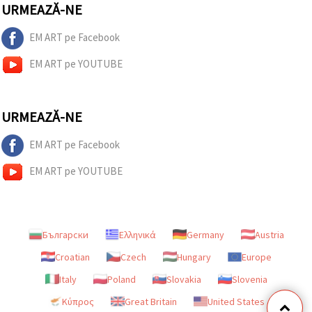
URMEAZĂ-NE
EM ART pe Facebook
EM ART pe YOUTUBE
URMEAZĂ-NE
EM ART pe Facebook
EM ART pe YOUTUBE
Български
Ελληνικά
Germany
Austria
Croatian
Czech
Hungary
Europe
Italy
Poland
Slovakia
Slovenia
Κύπρος
Great Britain
United States