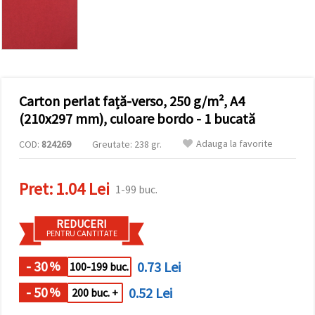
conținut și
reclame
mai
relevante,
inclusiv cu
ajutorul
partenerilor
noștri de
Carton perlat față-verso, 250 g/m², A4
analiză și
marketing.
(210x297 mm), culoare bordo - 1 bucată
Puteți fi de
acord să
Adauga la favorite
COD:
824269
Greutate: 238 gr.
utilizați
toate
cookie -
Pret:
1.04 Lei
urile făcând
1-99 buc.
clic pe
"acceptati
toate!" Sau
REDUCERI
să vă
PENTRU CANTITATE
indicați
preferințele
în setări
- 30
0.73 Lei
%
100-199 buc.
selectând
un tip de
- 50
0.52 Lei
%
200 buc. +
cookie -uri
dat și