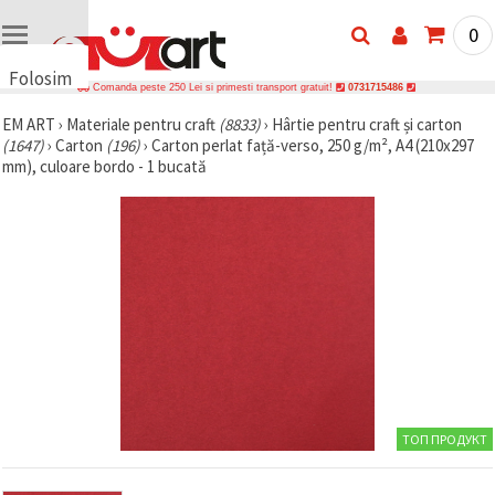
0
Folosim
Comanda peste 250 Lei si primesti transport gratuit!
0731715486
cookie-
EM ART
›
Materiale pentru craft
(8833)
›
Hârtie pentru craft și carton
uri
(1647)
›
Carton
(196)
›
Carton perlat față-verso, 250 g/m², A4 (210x297
🍪 Folosim
mm), culoare bordo - 1 bucată
cookie-uri
și
tehnologii
similare
pentru a
asigura
funcționarea
corectă a
site-ului,
pentru a vă
îmbunătăți
experiența
și, cu
acordul
dumneavoastră,
ТОП ПРОДУКТ
pentru a
analiza
traficul și a
afișa