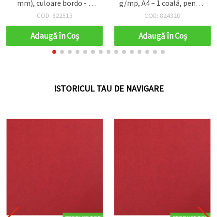
g/mp, A4 – 1 coală, pentru
mm), bej nisip - 1 bucată
craft și handmade
COD: 824320
COD: 822519
Adaugă în Coş
Adaugă în Coş
ISTORICUL TAU DE NAVIGARE