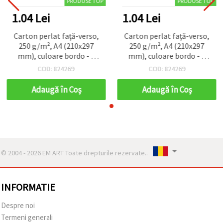
PRODUSE TOP
PRODUSE TOP
1.04 Lei
1.04 Lei
Carton perlat față-verso,
Carton perlat față-verso,
250 g/m², A4 (210x297
250 g/m², A4 (210x297
mm), culoare bordo - 1
mm), culoare bordo - 1
bucată
bucată
COD: 824269
COD: 824269
Adaugă în Coş
Adaugă în Coş
© 2004 - 2026 EM ART Toate drepturile rezervate..
INFORMATIE
Despre noi
Termeni generali