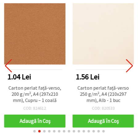
1.04 Lei
1.56 Lei
Carton perlat față-verso,
Carton perlat față-verso
200 g/m², A4 (297x210
250 g/m², A4 (210x297
mm), Cupru – 1 coală
mm), Alb - 1 buc
COD: 824612
COD: 820533
Adaugă în Coş
Adaugă în Coş