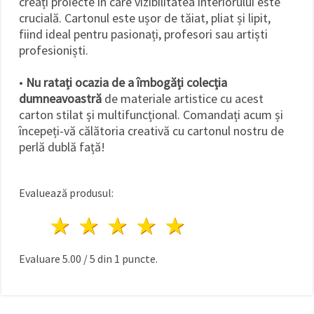
creați proiecte în care vizibilitatea interiorului este
crucială. Cartonul este ușor de tăiat, pliat și lipit,
fiind ideal pentru pasionați, profesori sau artiști
profesioniști.
•
Nu ratați ocazia de a îmbogăți colecția
dumneavoastră
de materiale artistice cu acest
carton stilat și multifuncțional. Comandați acum și
începeți-vă călătoria creativă cu cartonul nostru de
perlă dublă față!
Evaluează produsul:
1 stea
2 stele
3 stele
4 stele
5 stele
Evaluare
5.00
/
5
din
1
puncte.