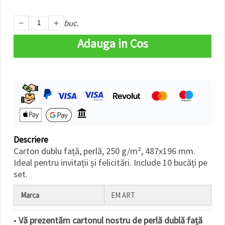
făcând clic
pe butonul
"Salvați"
buc.
Adauga in Cos
Аcceptati
toate!
Setări
Descriere
Carton dublu față, perlă, 250 g/m², 487x196 mm.
Ideal pentru invitații și felicitări. Include 10 bucăți pe
set.
Marca
EM ART
•
Vă prezentăm cartonul nostru de perlă dublă față