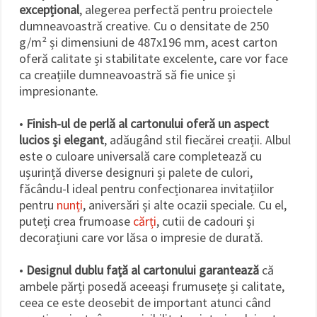
excepțional
, alegerea perfectă pentru proiectele
dumneavoastră creative. Cu o densitate de 250
g/m² și dimensiuni de 487x196 mm, acest carton
oferă calitate și stabilitate excelente, care vor face
ca creațiile dumneavoastră să fie unice și
impresionante.
•
Finish-ul de perlă al cartonului oferă un aspect
lucios și elegant
, adăugând stil fiecărei creații. Albul
este o culoare universală care completează cu
ușurință diverse designuri și palete de culori,
făcându-l ideal pentru confecționarea invitațiilor
pentru
nunți
, aniversări și alte ocazii speciale. Cu el,
puteți crea frumoase
cărți
, cutii de cadouri și
decorațiuni care vor lăsa o impresie de durată.
•
Designul dublu față al cartonului garantează
că
ambele părți posedă aceeași frumusețe și calitate,
ceea ce este deosebit de important atunci când