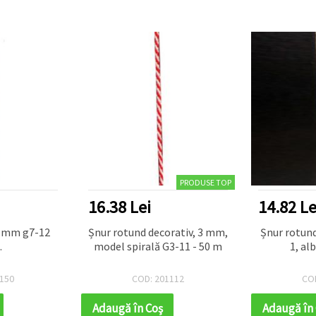
PRODUSE TOP
16.38 Lei
14.82 Le
5 mm g7-12
Șnur rotund decorativ, 3 mm,
Șnur rotund
.
model spirală G3-11 - 50 m
1, al
150
COD: 201112
CO
Adaugă în Coş
Adaugă în