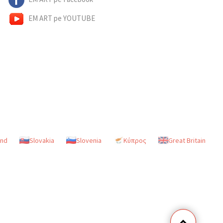
EM ART pe YOUTUBE
and
Slovakia
Slovenia
Κύπρος
Great Britain