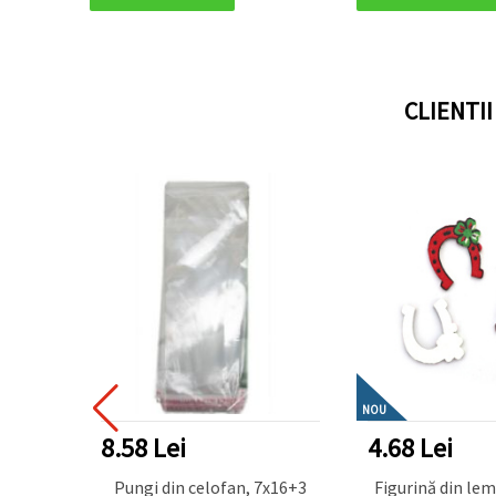
CLIENTI
NOU
8.58 Lei
4.68 Lei
u motiv
Pungi din celofan, 7x16+3
Figurină din le