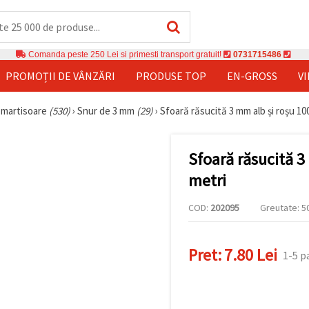
Comanda peste 250 Lei si primesti transport gratuit!
0731715486
PROMOȚII DE VÂNZĂRI
PRODUSE TOP
EN-GROSS
V
u martisoare
(530)
›
Snur de 3 mm
(29)
›
Sfoară răsucită 3 mm alb și roșu 100
Sfoară răsucită 3
metri
COD:
202095
Greutate: 50
Pret:
7.80 Lei
1-5 p