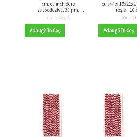
3 mm –
cm, cu închidere
cu trifoi 19x21x
autoadezivă, 30 µm,
roșie - 10 
transparente - Pachet de 200
COD: 302216
COD: 121
Adaugă în Coş
Adaugă în Coş