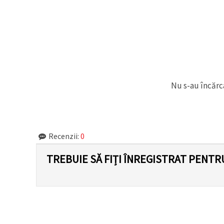
făcând clic
pe butonul
"Salvați"
Аcceptati
toate!
Setări
Nu s-au încărca
Recenzii:
0
TREBUIE SĂ FIȚI ÎNREGISTRAT PENTR