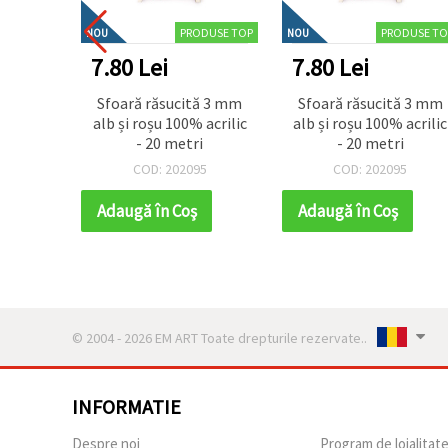
PRODUSE TOP
PRODUSE TO
NOU
NOU
7.80 Lei
7.80 Lei
Sfoară răsucită 3 mm
Sfoară răsucită 3 mm
alb și roșu 100% acrilic
alb și roșu 100% acrilic
- 20 metri
- 20 metri
COD: 202095
COD: 202095
Adaugă în Coş
Adaugă în Coş
© 2004 - 2026 EM ART Toate drepturile rezervate..
INFORMATIE
Despre noi
Program de loialitat