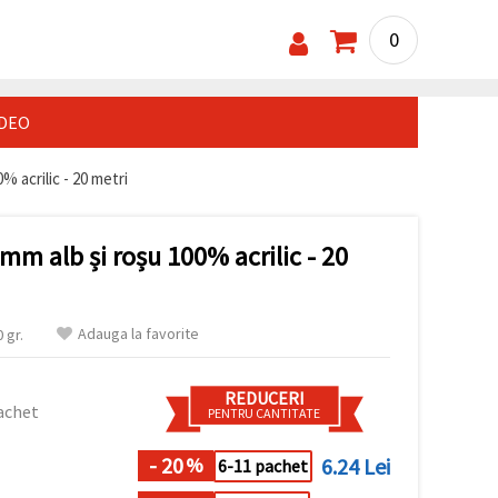
0
IDEO
% acrilic - 20 metri
 mm alb și roșu 100% acrilic - 20
Adauga la favorite
 gr.
REDUCERI
achet
PENTRU CANTITATE
- 20
6.24 Lei
%
6-11 pachet