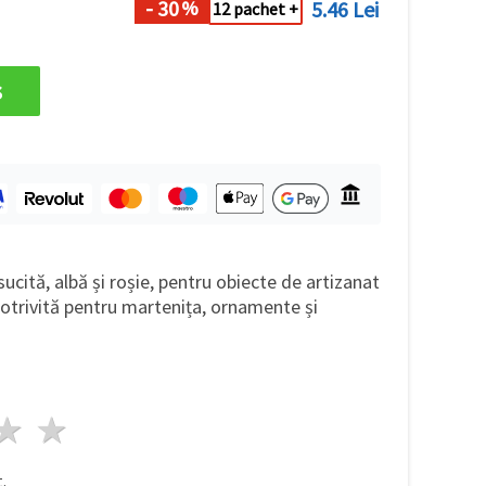
- 30
5.46 Lei
%
12 pachet +
s
ucită, albă și roșie, pentru obiecte de artizanat
 Potrivită pentru martenița, ornamente și
ele
3 stele
4 stele
5 stele
.