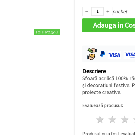
pachet
Adauga in Co
ТОП ПРОДУКТ
Descriere
Sfoară acrilică 100% răs
și decorațiuni festive.
proiecte creative.
Evaluează produsul:
1 stea
2 st
Produsul nu a fost evaluat