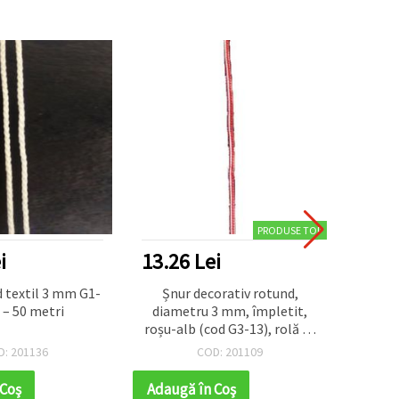
PRODUSE TOP
i
13.26 Lei
17.6
 textil 3 mm G1-
Șnur decorativ rotund,
Snur
b – 50 metri
diametru 3 mm, împletit,
roșu-alb (cod G3-13), rolă de
50 m – pentru mărțișor,
D: 201136
COD: 201109
bijuterii și decorațiuni
 Coş
Adaugă în Coş
Adaug