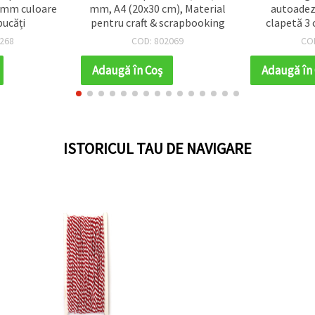
2 mm culoare
mm, A4 (20x30 cm), Material
autoadez
bucăți
pentru craft & scrapbooking
clapetă 3 
Set d
268
COD: 802069
CO
Adaugă în Coş
Adaugă în
ISTORICUL TAU DE NAVIGARE