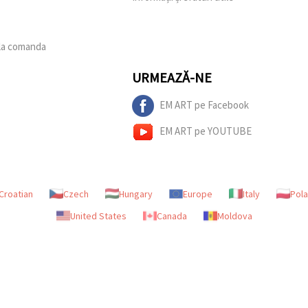
 la comanda
URMEAZĂ-NE
EM ART pe Facebook
EM ART pe YOUTUBE
Croatian
Czech
Hungary
Europe
Italy
Pol
United States
Canada
Moldova