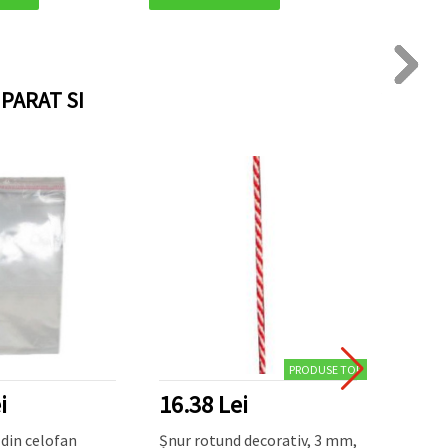
PARAT SI
PRODUSE TOP
i
16.38 Lei
8.32
din celofan
Șnur rotund decorativ, 3 mm,
B-60