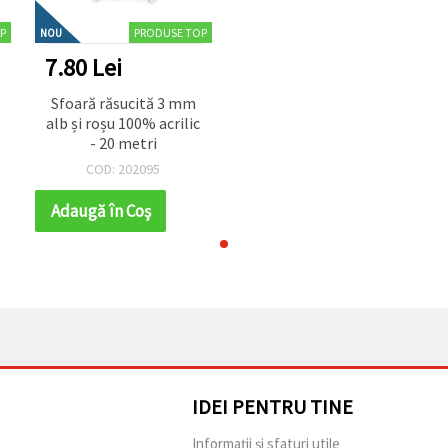
P
PRODUSE TOP
NOU
7.80 Lei
Sfoară răsucită 3 mm
alb și roșu 100% acrilic
- 20 metri
COD: 202095
Adaugă în Coş
IDEI PENTRU TINE
e
Informații și sfaturi utile