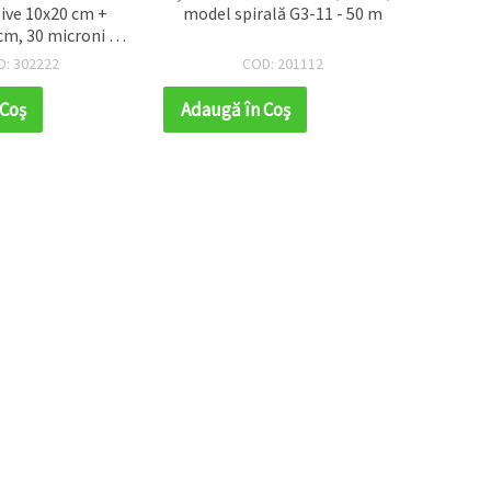
ive 10x20 cm +
model spirală G3-11 - 50 m
cm, 30 microni -
Mon
e 200 bucăți
pentr
D: 302222
COD: 201112
 Coş
Adaugă în Coş
Adaug