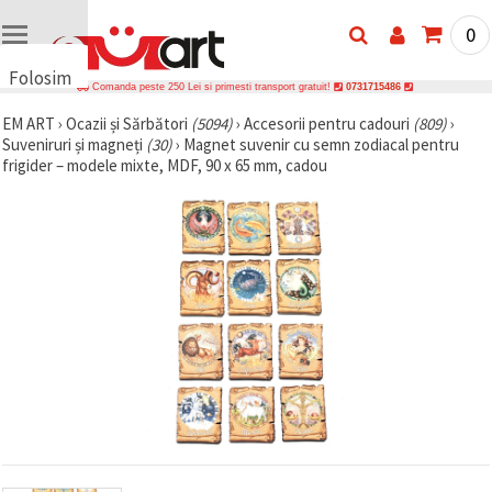
0
Folosim
Comanda peste 250 Lei si primesti transport gratuit!
0731715486
cookie-
EM ART
›
Ocazii și Sărbători
(5094)
›
Accesorii pentru cadouri
(809)
›
uri
Suveniruri și magneți
(30)
›
Magnet suvenir cu semn zodiacal pentru
🍪 Folosim
frigider – modele mixte, MDF, 90 x 65 mm, cadou
cookie-uri
și
tehnologii
similare
pentru a
asigura
funcționarea
corectă a
site-ului,
pentru a vă
îmbunătăți
experiența
și, cu
acordul
dumneavoastră,
pentru a
analiza
traficul și a
afișa