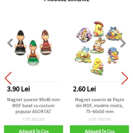
3.90 Lei
2.60 Lei
Magnet suvenir 90x40 mm
Magnet suvenir de Paște
MDF baiat cu costum
din MDF, modele mixte,
popular ASORTAT
75~60x50 mm
COD: 601202
COD: 801538
Adaugă în Coş
Adaugă în Coş