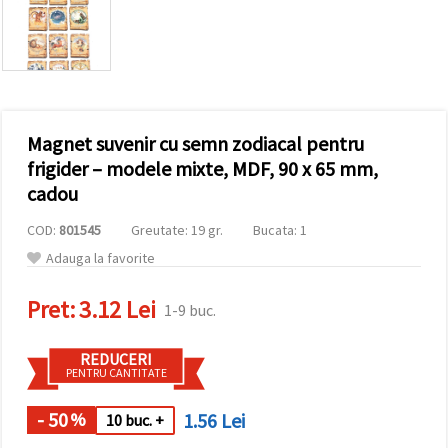
conținut și
reclame
mai
relevante,
inclusiv cu
ajutorul
partenerilor
noștri de
Magnet suvenir cu semn zodiacal pentru
analiză și
marketing.
frigider – modele mixte, MDF, 90 x 65 mm,
Puteți fi de
cadou
acord să
utilizați
COD:
801545
Greutate: 19 gr.
Bucata: 1
toate
cookie -
Adauga la favorite
urile făcând
clic pe
"acceptati
Pret:
3.12 Lei
1-9 buc.
toate!" Sau
să vă
indicați
REDUCERI
preferințele
PENTRU CANTITATE
în setări
selectând
un tip de
- 50
1.56 Lei
%
10 buc. +
cookie -uri
dat și