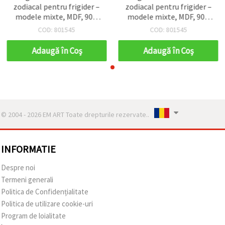
zodiacal pentru frigider –
zodiacal pentru frigider –
modele mixte, MDF, 90 x
modele mixte, MDF, 90 x
65 mm, cadou
65 mm, cadou
COD: 801545
COD: 801545
Adaugă în Coş
Adaugă în Coş
© 2004 - 2026 EM ART Toate drepturile rezervate..
INFORMATIE
Despre noi
Termeni generali
Politica de Confidențialitate
Politica de utilizare cookie-uri
Program de loialitate