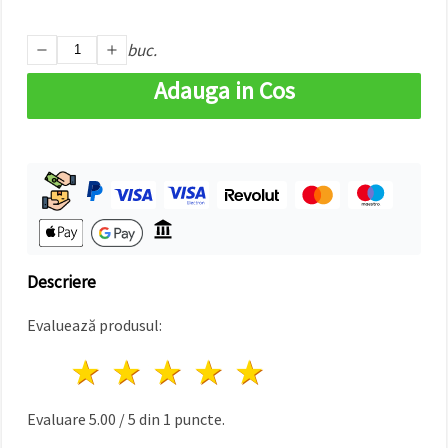
făcând clic
pe butonul
"Salvați"
buc.
Adauga in Cos
Аcceptati
toate!
Setări
Descriere
Evaluează produsul:
1 stea
2 stele
3 stele
4 stele
5 stele
Evaluare
5.00
/
5
din
1
puncte.