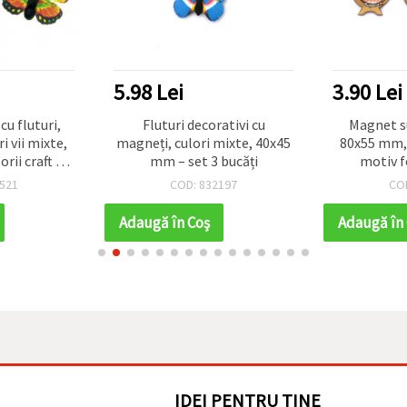
5.98 Lei
3.90 Lei
cu fluturi,
Fluturi decorativi cu
Magnet s
 vii mixte,
magneți, culori mixte, 40x45
80x55 mm, 
orii craft cu
mm – set 3 bucăți
motiv f
pentru DIY,
521
COD: 832197
CO
 cardmaking
Adaugă în Coş
Adaugă în
IDEI PENTRU TINE