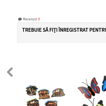
făcând clic
pe butonul
"Salvați"
Recenzii:
0
Аcceptati
toate!
TREBUIE SĂ FIȚI ÎNREGISTRAT PENTR
Setări