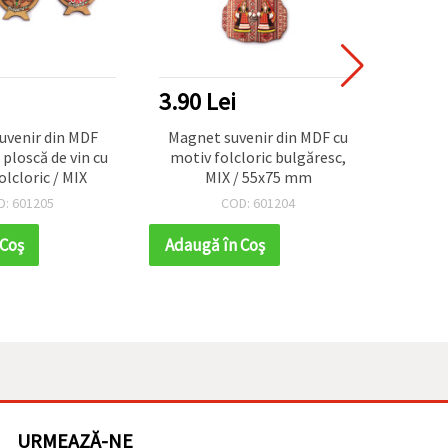
3.90 Lei
7.80
uvenir din MDF
Magnet suvenir din MDF cu
Magn
ploscă de vin cu
motiv folcloric bulgăresc,
Flutur
olcloric / MIX
MIX / 55x75 mm
Piese
pent
D: 601205
COD: 601204
Met
Deco
 Coş
Adaugă în Coş
Adaug
URMEAZĂ-NE