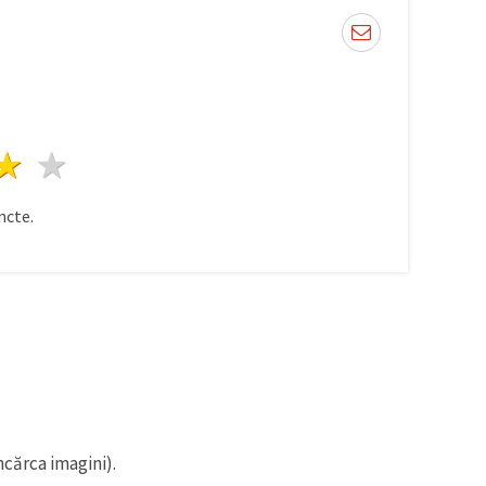
ele
3 stele
4 stele
5 stele
ncte.
ncărca imagini).