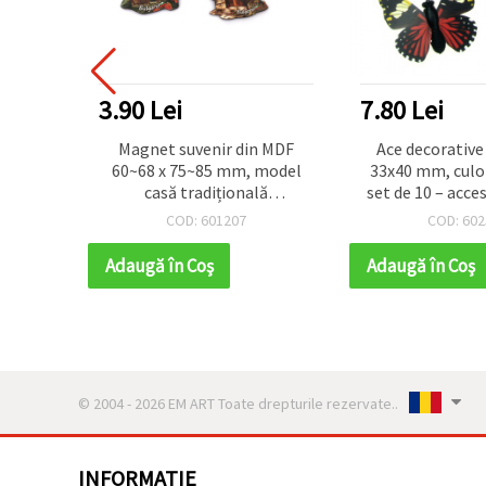
3.90 Lei
7.80 Lei
ște din
Magnet suvenir din MDF
Ace decorative 
te,
60~68 x 75~85 mm, model
33x40 mm, culori
casă tradițională
set de 10 – acces
bulgărească / MIX
atașare ușoară 
COD: 601207
COD: 602
scrapbooking și
Adaugă în Coş
Adaugă în Coş
© 2004 - 2026 EM ART Toate drepturile rezervate..
INFORMATIE