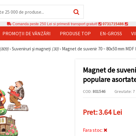
Comanda peste 250 Lei si primesti transport gratuit!
0731715486
PROMOȚII DE VÂNZĂRI
PRODUSE TOP
EN-GROSS
V
(809)
›
Suveniruri și magneți
(30)
›
Magnet de suvenir 70 ~ 80x50 mm MDF M
Magnet de suven
populare asortat
COD:
801546
Greutate: 7 
Pret:
3.64 Lei
Fara stoc: