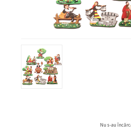
conținut și
reclame
mai
relevante,
inclusiv cu
ajutorul
partenerilor
noștri de
analiză și
marketing.
Puteți fi de
acord să
utilizați
toate
cookie -
urile făcând
clic pe
"acceptati
toate!" Sau
să vă
indicați
preferințele
în setări
selectând
un tip de
cookie -uri
Nu s-au încărca
dat și