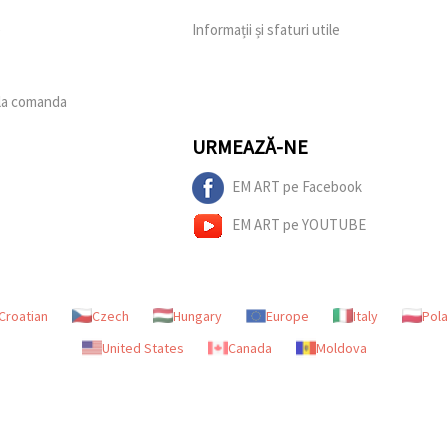
e
Informații și sfaturi utile
 la comanda
URMEAZĂ-NE
EM ART pe Facebook
EM ART pe YOUTUBE
Croatian
Czech
Hungary
Europe
Italy
Pol
United States
Canada
Moldova