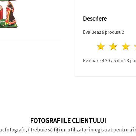
Descriere
Evaluează produsul:
1 stea
2 st
Evaluare
4.30
/
5
din
23
pu
FOTOGRAFIILE CLIENTULUI
t fotografii, (Trebuie să fiți un utilizator înregistrat pentru a î