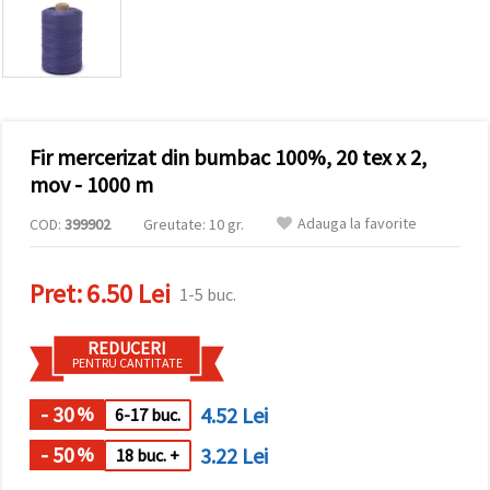
conținut și
reclame
mai
relevante,
inclusiv cu
ajutorul
partenerilor
noștri de
Fir mercerizat din bumbac 100%, 20 tex x 2,
analiză și
marketing.
mov - 1000 m
Puteți fi de
acord să
Adauga la favorite
COD:
399902
Greutate: 10 gr.
utilizați
toate
cookie -
Pret:
6.50 Lei
urile făcând
1-5 buc.
clic pe
"acceptati
toate!" Sau
REDUCERI
să vă
PENTRU CANTITATE
indicați
preferințele
în setări
- 30
4.52 Lei
%
6-17 buc.
selectând
un tip de
- 50
3.22 Lei
%
18 buc. +
cookie -uri
dat și