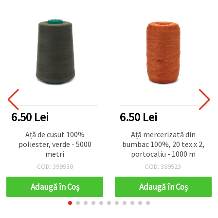
6.50 Lei
6.50 Lei
Ață de cusut 100%
Ață mercerizată din
poliester, verde - 5000
bumbac 100%, 20 tex x 2,
metri
portocaliu - 1000 m
COD: 399930
COD: 399923
Adaugă în Coş
Adaugă în Coş