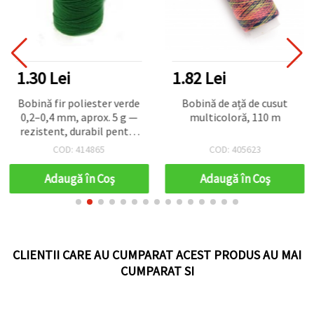
1.30 Lei
1.82 Lei
Bobină fir poliester verde
Bobină de ață de cusut
0,2–0,4 mm, aprox. 5 g —
multicoloră, 110 m
rezistent, durabil pentru
mărgelit, confecționare
COD: 414865
COD: 405623
bijuterii, cusut și proiecte
hobby & DIY
Adaugă în Coş
Adaugă în Coş
CLIENTII CARE AU CUMPARAT ACEST PRODUS AU MAI
CUMPARAT SI