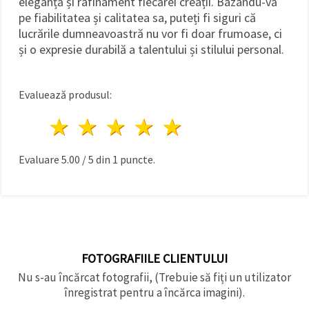
eleganță și rafinament fiecărei creații. Bazându-vă
pe fiabilitatea și calitatea sa, puteți fi siguri că
lucrările dumneavoastră nu vor fi doar frumoase, ci
și o expresie durabilă a talentului și stilului personal.
Evaluează produsul:
1 stea
2 stele
3 stele
4 stele
5 stele
Evaluare
5.00
/
5
din
1
puncte.
FOTOGRAFIILE CLIENTULUI
Nu s-au încărcat fotografii, (Trebuie să fiți un utilizator
înregistrat pentru a încărca imagini).