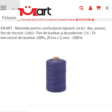
0
Folosim
Comanda peste 250 Lei si primesti transport gratuit!
0731715486
cookie-
EM ART
›
Materiale pentru confecționat bijuterii
(4131)
›
Ațe, șnururi,
uri
fire de tricotat
(1581)
›
Fire de bumbac și de poliester
(71)
›
Fir
🍪 Folosim
mercerizat din bumbac 100%, 20 tex x 2, mov - 1000 m
cookie-uri
și
tehnologii
similare
pentru a
asigura
funcționarea
corectă a
site-ului,
pentru a vă
îmbunătăți
experiența
și, cu
acordul
dumneavoastră,
pentru a
analiza
traficul și a
afișa