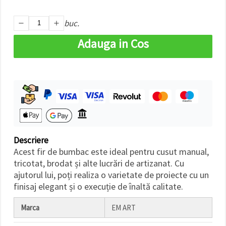
făcând clic
pe butonul
"Salvați"
buc.
Adauga in Cos
Аcceptati
toate!
Setări
Descriere
Acest fir de bumbac este ideal pentru cusut manual,
tricotat, brodat și alte lucrări de artizanat. Cu
ajutorul lui, poți realiza o varietate de proiecte cu un
finisaj elegant și o execuție de înaltă calitate.
Marca
EM ART