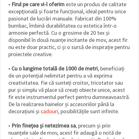
•
Firul pe care vi-l oferim
este un produs de calitate
excepțională și foarte funcțional, ideal pentru orice
pasionat de lucrări manuale. Fabricat din 100%
bumbac, îmbină durabilitatea cu estetica într-o
armonie perfectă. Cu o grosime de 20 tex și
disponibil în două nuanțe incitante de mov, acest fir
nu este doar practic, ci și o sursă de inspirație pentru
proiectele creative.
•
Cu o lungime totală de 1000 de metri
, beneficiați
de un potențial nelimitat pentru a vă exprima
creativitatea. Fie că sunteți croitor, tricotator sau
pur și simplu vă place să creați obiecte unice, acest
fir este instrumentul perfect pentru dumneavoastră.
De la realizarea hainelor și accesoriilor până la
decorațiuni și
cadouri
, posibilitățile sunt infinite.
•
Prin finețea și netezimea sa
, precum și prin
nuanțele sale de mov, acest fir adaugă o notă de