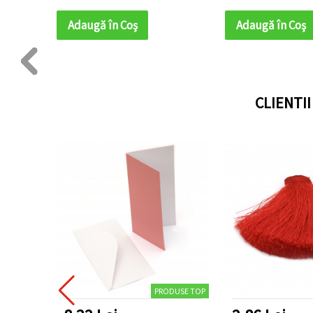
bobină 1
Adaugă în Coş
Adaugă în Coş
CLIENTI
PRODUSE TOP