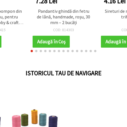
7.28 Lei
4.16 Lei
pompon din
Pandantiv ghindă din fetru
Sireturi de mână cu mărgele
șu, pentru
de lână, handmade, roșu, 30
tri
by & craft,
mm – 2 bucăți
 mm
415
COD: 814303
COD
Adaugă în Coş
Adaugă în
ISTORICUL TAU DE NAVIGARE