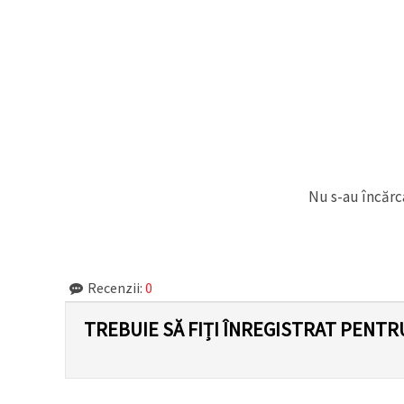
făcând clic
pe butonul
"Salvați"
Аcceptati
toate!
Setări
Nu s-au încărca
Recenzii:
0
TREBUIE SĂ FIȚI ÎNREGISTRAT PENTR