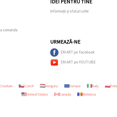
IDEI PENTRU TINE
e
Informații și sfaturi utile
 la comanda
URMEAZĂ-NE
EM ART pe Facebook
EM ART pe YOUTUBE
Croatian
Czech
Hungary
Europe
Italy
Pol
United States
Canada
Moldova