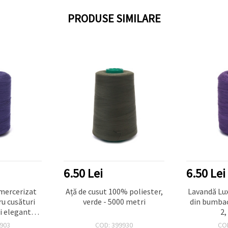
PRODUSE SIMILARE
6.50 Lei
6.50 Lei
mercerizat
Ață de cusut 100% poliester,
Lavandă Lux
u cusături
verde - 5000 metri
din bumbac
și elegantă,
2,
 Tex x 2,
903
COD: 399930
CO