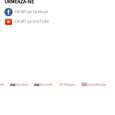
URMEAZĂ-NE
EM ART pe Facebook
EM ART pe YOUTUBE
and
Slovakia
Slovenia
Κύπρος
Great Britain