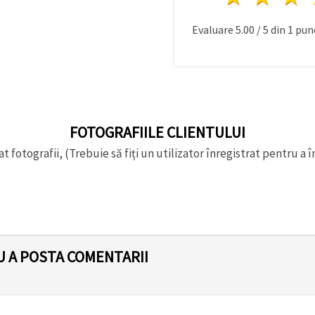
Evaluare
5.00
/
5
din
1
punc
FOTOGRAFIILE CLIENTULUI
t fotografii, (Trebuie să fiți un utilizator înregistrat pentru a î
U A POSTA COMENTARII