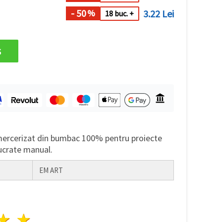
- 50
3.22 Lei
%
18 buc. +
s
 mercerizat din bumbac 100% pentru proiecte
lucrate manual.
EM ART
ele
3 stele
4 stele
5 stele