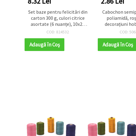
8.32 Lei
2.86 Lei
ponată,
Set baze pentru felicitări din
Cabochon semi
6 buc x
carton 300 g, culori citrice
poliamidă, ro
asortate (6 nuanțe), 10x21
decorațiuni hob
cm, cu plicuri albe 100 g,
100x50
COD: 824532
COD: 506
10,7x21,5 cm, 6 buc.
Adaugă în Coş
Adaugă în Coş