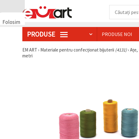
Folosim
cookie-
PRODUSE
PRODUSE NOI
uri
🍪 Folosim
cookie-uri
EM ART
›
Materiale pentru confecționat bijuterii
(4131)
›
Ațe, 
și
metri
tehnologii
similare
pentru a
asigura
funcționarea
corectă a
site-ului,
pentru a vă
îmbunătăți
experiența
și, cu
acordul
dumneavoastră,
pentru a
analiza
traficul și a
afișa