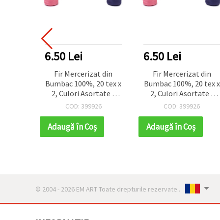
6.50 Lei
6.50 Lei
Fir Mercerizat din
Fir Mercerizat din
Bumbac 100%, 20 tex x
Bumbac 100%, 20 tex x
2, Culori Asortate -
2, Culori Asortate -
1000 metri
1000 metri
COD: 399926
COD: 399926
Adaugă în Coş
Adaugă în Coş
© 2004 - 2026 EM ART Toate drepturile rezervate..