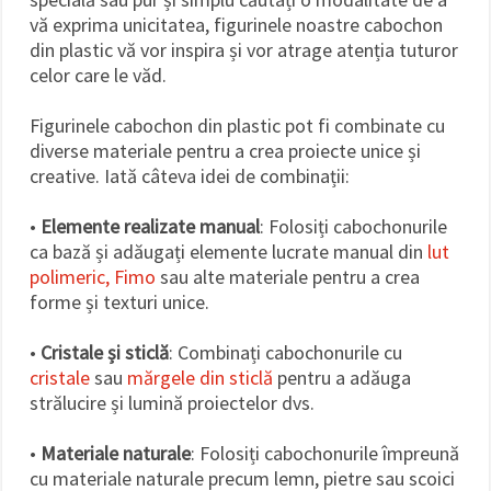
vă exprima unicitatea, figurinele noastre cabochon
din plastic vă vor inspira și vor atrage atenția tuturor
celor care le văd.
Figurinele cabochon din plastic pot fi combinate cu
diverse materiale pentru a crea proiecte unice și
creative. Iată câteva idei de combinații:
•
Elemente realizate manual
: Folosiți cabochonurile
ca bază și adăugați elemente lucrate manual din
lut
polimeric, Fimo
sau alte materiale pentru a crea
forme și texturi unice.
•
Cristale și sticlă
: Combinați cabochonurile cu
cristale
sau
mărgele din sticlă
pentru a adăuga
strălucire și lumină proiectelor dvs.
•
Materiale naturale
: Folosiți cabochonurile împreună
cu materiale naturale precum lemn, pietre sau scoici