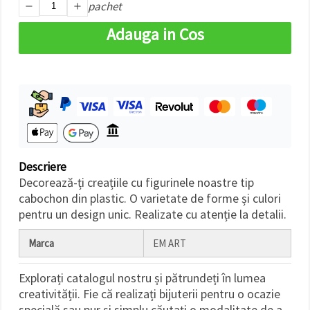
pachet
făcând clic
pe butonul
"Salvați"
Adauga in Cos
Аcceptati
toate!
Setări
Descriere
Decorează-ți creațiile cu figurinele noastre tip
cabochon din plastic. O varietate de forme și culori
pentru un design unic. Realizate cu atenție la detalii.
Marca
EM ART
Explorați catalogul nostru și pătrundeți în lumea
creativității. Fie că realizați bijuterii pentru o ocazie
specială sau pur și simplu căutați o modalitate de a