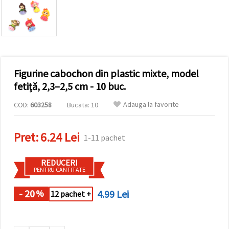
conținut și
reclame
mai
relevante,
inclusiv cu
ajutorul
partenerilor
noștri de
Figurine cabochon din plastic mixte, model
analiză și
marketing.
fetiță, 2,3–2,5 cm - 10 buc.
Puteți fi de
acord să
Adauga la favorite
COD:
603258
Bucata: 10
utilizați
toate
cookie -
Pret:
6.24 Lei
urile făcând
1-11 pachet
clic pe
"acceptati
toate!" Sau
REDUCERI
să vă
PENTRU CANTITATE
indicați
preferințele
în setări
- 20
4.99 Lei
%
12 pachet +
selectând
un tip de
cookie -uri
dat și