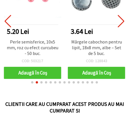
5.20 Lei
3.64 Lei
Perle semisferice, 10x5
Mărgele cabochon pentru
mm, roz cu efect curcubeu
lipit, 18x8 mm, albe – Set
- 50 buc.
de 5 buc.
COD: 503217
COD: 128843
Adaugă în Coş
Adaugă în Coş
CLIENTII CARE AU CUMPARAT ACEST PRODUS AU MAI
CUMPARAT SI