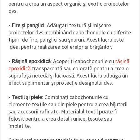
pentru a crea un aspect organic și exotic proiectelor
dvs.
•
Fire și panglici
: Adăugați textură și mișcare
proiectelor dvs. combinând cabochonurile cu diferite
tipuri de fire, panglici sau șnururi. Acest lucru este
ideal pentru realizarea colierelor și brățărilor.
•
Rășină epoxidică
: Acoperiți cabochonurile cu
rășină
epoxidică
transparentă sau colorată pentru a crea o
suprafață netedă și lucioasă. Acest lucru adaugă un
efect suplimentar și protecție designului dvs.
•
Textil și piele
: Combinați cabochonurile cu
elemente textile sau din piele pentru a crea bijuterii
sau accesorii rafinate. Materialul textil poate fi
folosit pentru a crea detalii unice, țesute sau
împletite.