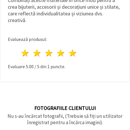
Combinați aceste materiale în orice mod pentru a
crea bijuterii, accesorii și decorațiuni unice și stilate,
care reflectă individualitatea și viziunea dvs.
creativă.
Evaluează produsul:
1 stea
2 stele
3 stele
4 stele
5 stele
Evaluare
5.00
/
5
din
1
puncte.
FOTOGRAFIILE CLIENTULUI
Nu s-au încărcat fotografii, (Trebuie să fiți un utilizator
înregistrat pentru a încărca imagini).