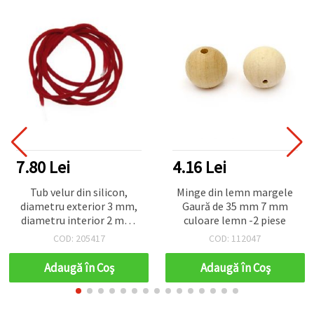
7.80 Lei
4.16 Lei
Tub velur din silicon,
Minge din lemn margele
diametru exterior 3 mm,
Gaură de 35 mm 7 mm
diametru interior 2 mm,
culoare lemn -2 piese
roșu – 5 metri
COD: 205417
COD: 112047
Adaugă în Coş
Adaugă în Coş