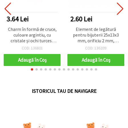
3.64 Lei
2.60 Lei
Charm în formă de cruce,
Element de legătură
culoare argintiu, cu
pentru bijuterii 25x13x3
cristale și ochi turcesc
mm, orificiu 2 mm,
albastru, 20x10x2 mm,
culoare bronz antic – set
COD: 136801
COD: 136209
orificiu 1,5 mm – 2 buc.,
5 bucăți
accesoriu pentru
Adaugă în Coş
Adaugă în Coş
confecționare bijuterii,
protecție împotriva
energiilor negative
ISTORICUL TAU DE NAVIGARE