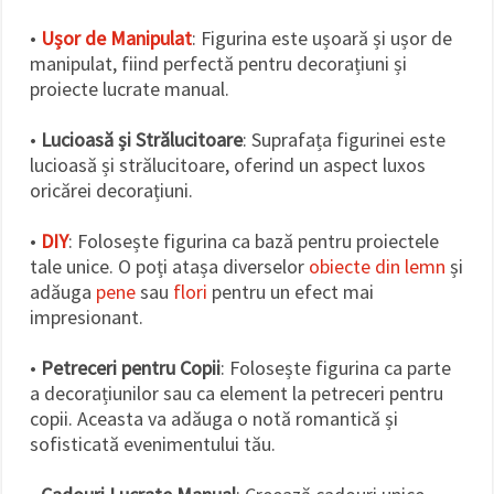
•
Ușor de Manipulat
: Figurina este ușoară și ușor de
manipulat, fiind perfectă pentru decorațiuni și
proiecte lucrate manual.
•
Lucioasă și Strălucitoare
: Suprafața figurinei este
lucioasă și strălucitoare, oferind un aspect luxos
oricărei decorațiuni.
•
DIY
: Folosește figurina ca bază pentru proiectele
tale unice. O poți atașa diverselor
obiecte din lemn
și
adăuga
pene
sau
flori
pentru un efect mai
impresionant.
•
Petreceri pentru Copii
: Folosește figurina ca parte
a decorațiunilor sau ca element la petreceri pentru
copii. Aceasta va adăuga o notă romantică și
sofisticată evenimentului tău.