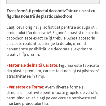
Transformă-ți proiectul decorativ într-un unicat cu
figurina noastră de plastic cabochon!
Cauți ceva original și sofisticat pentru a adăuga stil
proiectului tău decorativ? Figurină noastră de plastic
cabochon este exact ce îți trebuie. Acest accesoriu
unic este realizat cu atenție la detalii, oferind
nenumărate posibilități de decorare și exprimare
creativă. Îți oferim:
•
Materiale de Înaltă Calitate
: Figurina este fabricată
din plastic premium, care este durabil și își păstrează
atractivitatea în timp.
•
Varietate de Forme
: Avem diverse forme și
dimensiuni potrivite pentru toate grupele de vârstă,
permițându-ți să alegi pe cea care se potrivește cel
mai bine proiectului tău.