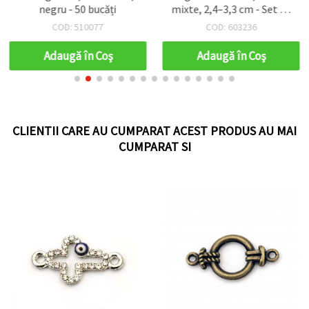
negru - 50 bucăți
mixte, 2,4–3,3 cm - Set de
10 bucăți
COD: 510077
COD: 603236
Adaugă în Coş
Adaugă în Coş
CLIENTII CARE AU CUMPARAT ACEST PRODUS AU MAI
CUMPARAT SI