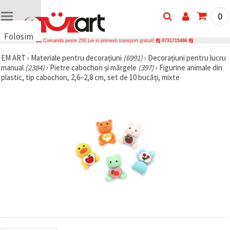
0
Folosim
Comanda peste 250 Lei si primesti transport gratuit!
0731715486
cookie-
EM ART
›
Materiale pentru decorațiuni
(6991)
›
Decorațiuni pentru lucru
uri
manual
(2384)
›
Pietre cabochon și mărgele
(397)
›
Figurine animale din
🍪 Folosim
plastic, tip cabochon, 2,6–2,8 cm, set de 10 bucăți, mixte
cookie-uri
și
tehnologii
similare
pentru a
asigura
funcționarea
corectă a
site-ului,
pentru a vă
îmbunătăți
experiența
și, cu
acordul
dumneavoastră,
pentru a
analiza
traficul și a
afișa