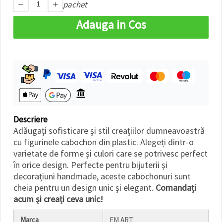
pachet
făcând clic
pe butonul
"Salvați"
Adauga in Cos
Аcceptati
toate!
Setări
Descriere
Adăugați sofisticare și stil creațiilor dumneavoastră
cu figurinele cabochon din plastic. Alegeți dintr-o
varietate de forme și culori care se potrivesc perfect
în orice design. Perfecte pentru bijuterii și
decorațiuni handmade, aceste cabochonuri sunt
cheia pentru un design unic și elegant.
Comandați
acum și creați ceva unic!
Marca
EM ART