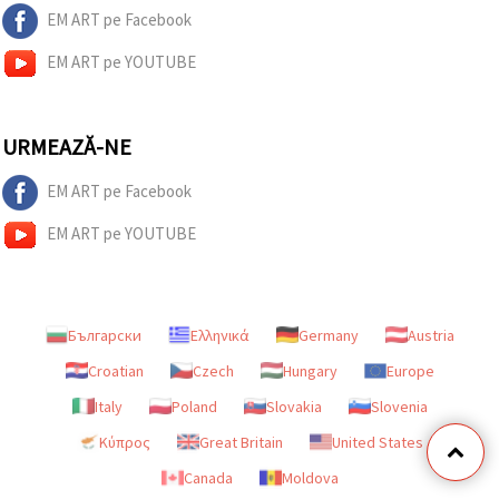
EM ART pe Facebook
EM ART pe YOUTUBE
URMEAZĂ-NE
EM ART pe Facebook
EM ART pe YOUTUBE
Български
Ελληνικά
Germany
Austria
Croatian
Czech
Hungary
Europe
Italy
Poland
Slovakia
Slovenia
Κύπρος
Great Britain
United States
Canada
Moldova