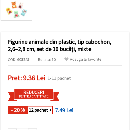
conținut și
reclame
mai
relevante,
inclusiv cu
ajutorul
partenerilor
noștri de
Figurine animale din plastic, tip cabochon,
analiză și
marketing.
2,6–2,8 cm, set de 10 bucăți, mixte
Puteți fi de
acord să
Adauga la favorite
COD:
603245
Bucata: 10
utilizați
toate
cookie -
Pret:
9.36 Lei
urile făcând
1-11 pachet
clic pe
"acceptati
toate!" Sau
REDUCERI
să vă
PENTRU CANTITATE
indicați
preferințele
în setări
- 20
7.49 Lei
%
12 pachet +
selectând
un tip de
cookie -uri
dat și