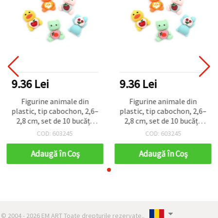
9.36 Lei
9.36 Lei
Figurine animale din
Figurine animale din
plastic, tip cabochon, 2,6–
plastic, tip cabochon, 2,6–
2,8 cm, set de 10 bucăți,
2,8 cm, set de 10 bucăți,
mixte
mixte
COD: 603245
COD: 603245
Adaugă în Coş
Adaugă în Coş
© 2004 - 2026 EM ART Toate drepturile rezervate..