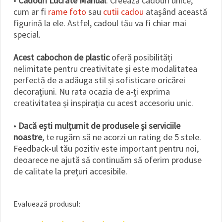
•
Cadouri Lucrate Manual
: Creează cadouri unice,
cum ar fi
rame foto
sau
cutii cadou
atașând această
figurină la ele. Astfel, cadoul tău va fi chiar mai
special.
Acest cabochon de plastic
oferă posibilități
nelimitate pentru creativitate și este modalitatea
perfectă de a adăuga stil și sofisticare oricărei
decorațiuni. Nu rata ocazia de a-ți exprima
creativitatea și inspirația cu acest accesoriu unic.
•
Dacă ești mulțumit de produsele și serviciile
noastre
, te rugăm să ne acorzi un rating de 5 stele.
Feedback-ul tău pozitiv este important pentru noi,
deoarece ne ajută să continuăm să oferim produse
de calitate la prețuri accesibile.
Evaluează produsul: