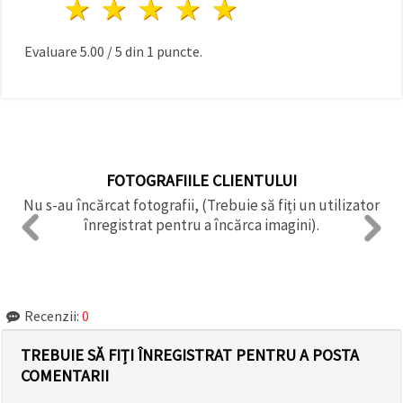
1 stea
2 stele
3 stele
4 stele
5 stele
Evaluare
5.00
/
5
din
1
puncte.
FOTOGRAFIILE CLIENTULUI
Nu s-au încărcat fotografii, (Trebuie să fiți un utilizator
înregistrat pentru a încărca imagini).
Recenzii:
0
TREBUIE SĂ FIȚI ÎNREGISTRAT PENTRU A POSTA
COMENTARII