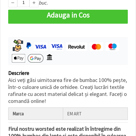
buc.
făcând clic
pe butonul
"Salvați"
Adauga in Cos
Аcceptati
toate!
Setări
Descriere
Aici veți găsi uimitoarea fire de bumbac 100% pește,
într-o culoare unică de orhidee. Creați lucrări textile
rafinate cu acest material delicat și elegant. Faceți o
comandă online!
Marca
EM ART
Firul nostru worsted este realizat în întregime din
100% bumbac din lapte și este disponibil în culoarea