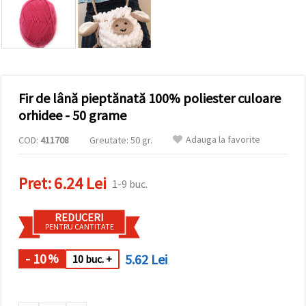
conținut și
reclame
mai
relevante,
inclusiv cu
ajutorul
partenerilor
noștri de
Fir de lână pieptănată 100% poliester culoare
analiză și
marketing.
orhidee - 50 grame
Puteți fi de
acord să
Adauga la favorite
COD:
411708
Greutate: 50 gr.
utilizați
toate
cookie -
Pret:
6.24 Lei
urile făcând
1-9 buc.
clic pe
"acceptati
toate!" Sau
REDUCERI
să vă
PENTRU CANTITATE
indicați
preferințele
în setări
- 10
5.62 Lei
%
10 buc. +
selectând
un tip de
cookie -uri
dat și