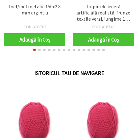
Inel/inel metalic 150x2.8
Tulpini de iederă
mm argintiu
artificială realistă, frunze
textile verzi, lungime 190
mm, frunze 30x20 mm și
COD: 403702
COD: 416748
40x30 mm, set 5 buc,
pentru hobby DIY și
Adaugă în Coş
Adaugă în Coş
aranjamente florale
ISTORICUL TAU DE NAVIGARE