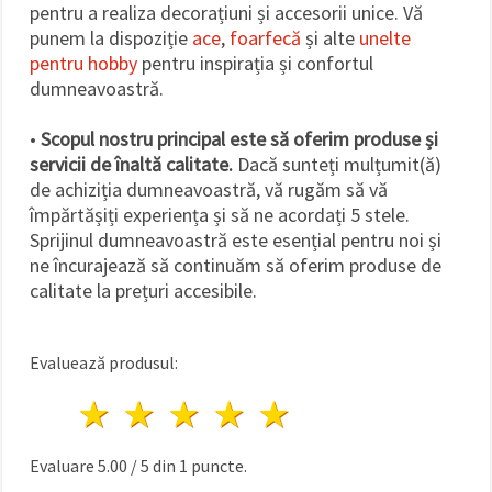
pentru a realiza decorațiuni și accesorii unice. Vă
punem la dispoziție
ace
,
foarfecă
și alte
unelte
pentru hobby
pentru inspirația și confortul
dumneavoastră.
•
Scopul nostru principal este să oferim produse și
servicii de înaltă calitate.
Dacă sunteți mulțumit(ă)
de achiziția dumneavoastră, vă rugăm să vă
împărtășiți experiența și să ne acordați 5 stele.
Sprijinul dumneavoastră este esențial pentru noi și
ne încurajează să continuăm să oferim produse de
calitate la prețuri accesibile.
Evaluează produsul:
1 stea
2 stele
3 stele
4 stele
5 stele
Evaluare
5.00
/
5
din
1
puncte.