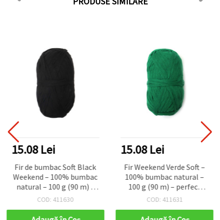
PRODUSE SIMILARE
15.08 Lei
15.08 Lei
Fir de bumbac Soft Black
Fir Weekend Verde Soft –
Weekend – 100% bumbac
100% bumbac natural –
natural – 100 g (90 m) –
100 g (90 m) – perfect
perfect pentru tricotat
pentru tricotat, croșetat
COD: 411630
COD: 411631
elegant, croșetat și
și creații de vară
proiecte DIY creative
Adaugă în Coş
Adaugă în Coş