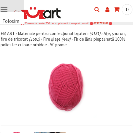
0
Folosim
Comanda peste 250 Lei si primesti transport gratuit!
0731715486
cookie-
EM ART
›
Materiale pentru confecționat bijuterii
(4131)
›
Ațe, șnururi,
uri
fire de tricotat
(1581)
›
Fire și ațe
(448)
›
Fir de lână pieptănată 100%
🍪 Folosim
poliester culoare orhidee - 50 grame
cookie-uri
și
tehnologii
similare
pentru a
asigura
funcționarea
corectă a
site-ului,
pentru a vă
îmbunătăți
experiența
și, cu
acordul
dumneavoastră,
pentru a
analiza
traficul și a
afișa