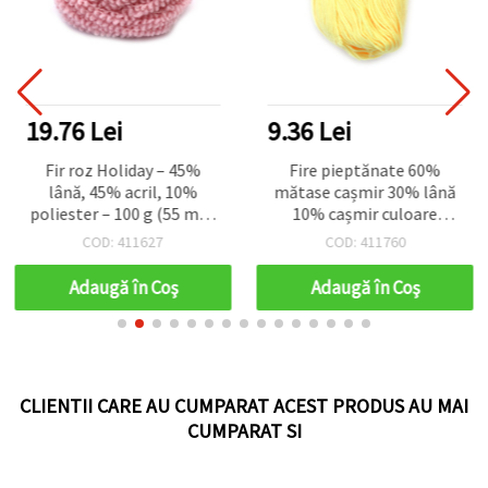
19.76 Lei
9.36 Lei
Fir roz Holiday – 45%
Fire pieptănate 60%
lână, 45% acril, 10%
mătase cașmir 30% lână
poliester – 100 g (55 m) –
10% cașmir culoare
perfect pentru tricotat
galben pal -50 grame
COD: 411627
COD: 411760
confortabil, croșetat și
proiecte creative DIY și
Adaugă în Coş
Adaugă în Coş
handmade
CLIENTII CARE AU CUMPARAT ACEST PRODUS AU MAI
CUMPARAT SI