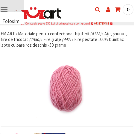
0
Folosim
Comanda peste 250 Lei si primesti transport gratuit!
0731715486
cookie-
EM ART
›
Materiale pentru confecționat bijuterii
(4128)
›
Ațe, șnururi,
uri
fire de tricotat
(1580)
›
Fire și ațe
(447)
›
Fire pestate 100% bumbac
🍪 Folosim
lapte culoare roz deschis -50 grame
cookie-uri
și
tehnologii
similare
pentru a
asigura
funcționarea
corectă a
site-ului,
pentru a vă
îmbunătăți
experiența
și, cu
acordul
dumneavoastră,
pentru a
analiza
traficul și a
afișa