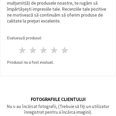
mulțumit(ă) de produsele noastre, te rugăm să
împărtășești impresiile tale. Recenziile tale pozitive
ne motivează să continuăm să oferim produse de
calitate la prețuri excelente.
Evaluează produsul:
1 stea
2 stele
3 stele
4 stele
5 stele
Produsul nu a fost evaluat.
FOTOGRAFIILE CLIENTULUI
Nu s-au încărcat fotografii, (Trebuie să fiți un utilizator
înregistrat pentru a încărca imagini).