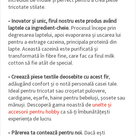
tricotate stilate.
•
Inovator și unic, firul nostru este produs având
laptele ca ingredient-cheie.
Procesul începe prin
degresarea laptelui, apoi evaporarea și uscarea lui
pentru a extrage cazeina, principala proteină din
lapte. Această cazeină este purificată și
transformată în fibre fine, care fac ca firul milk
cotton să fie atât de special.
•
Creează piese textile deosebite cu acest fir
,
adăugând confort și o notă personală casei tale.
Ideal pentru tricotat sau croșetat pulovere,
cardigane, eșarfe, haine pentru bebeluși, șosete sau
mănuși. Descoperă gama noastră de
unelte și
accesorii pentru hobby
ca să-ți îmbunătățești
experiența de lucru.
•
Părerea ta contează pentru noi.
Dacă ești