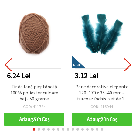
NOU
6.24 Lei
3.12 Lei
Fir de lână pieptănată
Pene decorative elegante
100% poliester culoare
120~170 x 35~40 mm –
bej - 50 grame
turcoaz închis, set de 10
pentru craft artistic, decor
COD: 411724
COD: 416044
marin și proiecte DIY
Adaugă în Coş
Adaugă în Coş