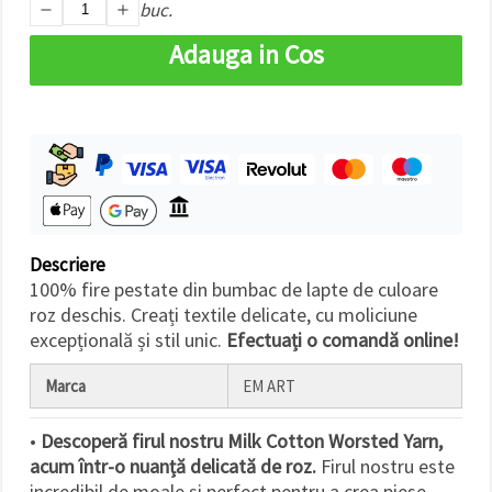
buc.
făcând clic
pe butonul
"Salvați"
Adauga in Cos
Аcceptati
toate!
Setări
Descriere
100% fire pestate din bumbac de lapte de culoare
roz deschis. Creați textile delicate, cu moliciune
excepțională și stil unic.
Efectuați o comandă online!
Marca
EM ART
•
Descoperă firul nostru Milk Cotton Worsted Yarn,
acum într-o nuanță delicată de roz.
Firul nostru este
incredibil de moale și perfect pentru a crea piese