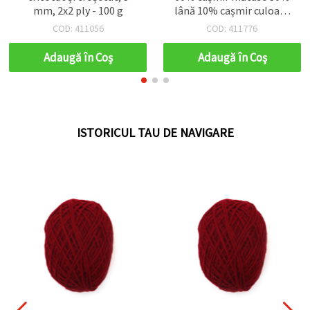
mm, 2x2 ply - 100 g
lână 10% cașmir culoare
roșu închis - 50 de grame
COD: 411056
COD: 411776
Adaugă în Coş
Adaugă în Coş
ISTORICUL TAU DE NAVIGARE