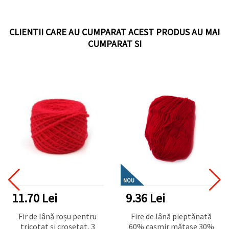
CLIENTII CARE AU CUMPARAT ACEST PRODUS AU MAI
CUMPARAT SI
NOU
11.70 Lei
9.36 Lei
Fir de lână roșu pentru
Fire de lână pieptănată
tricotat și croșetat, 3
60% cașmir mătase 30%