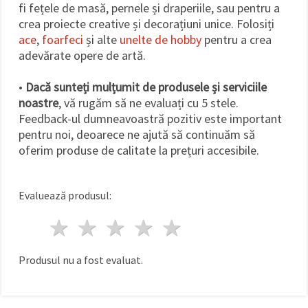
fi fețele de masă, pernele și draperiile, sau pentru a
crea proiecte creative și decorațiuni unice. Folosiți
ace
,
foarfeci
și alte
unelte de hobby
pentru a crea
adevărate opere de artă.
•
Dacă sunteți mulțumit de produsele și serviciile
noastre
, vă rugăm să ne evaluați cu 5 stele.
Feedback-ul dumneavoastră pozitiv este important
pentru noi, deoarece ne ajută să continuăm să
oferim produse de calitate la prețuri accesibile.
Evaluează produsul:
1 stea
2 stele
3 stele
4 stele
5 stele
Produsul nu a fost evaluat.