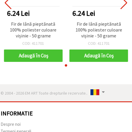
6.24 Lei
6.24 Lei
Fir de lână pieptănată
Fir de lână pieptănată
100% poliester culoare
100% poliester culoare
vișinie - 50 grame
vișinie - 50 grame
COD: 411701
COD: 411701
Adaugă în Coş
Adaugă în Coş
© 2004 - 2026 EM ART Toate drepturile rezervate..
INFORMATIE
Despre noi
Termeni generali