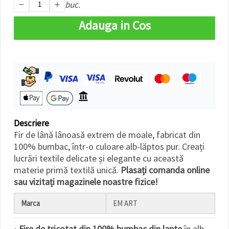
buc.
făcând clic
pe butonul
"Salvați"
Adauga in Cos
Аcceptati
toate!
Setări
Descriere
Fir de lână lânoasă extrem de moale, fabricat din
100% bumbac, într-o culoare alb-lăptos pur. Creați
lucrări textile delicate și elegante cu această
materie primă textilă unică.
Plasați comanda online
sau vizitați magazinele noastre fizice!
Marca
EM ART
•
Fire de tricotat din 100% bumbac din lapte
în alb