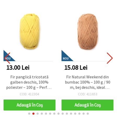
NOU
NOU
13.00 Lei
15.08 Lei
Fir panglică tricotată
Fir Natural Weekend din
galben deschis, 100%
bumbac 100% – 100 g / 90
poliester – 100 g – Perfect
m, bej deschis, ideal
pentru croșetat, tricotat
pentru tricotat, croșetat
COD: 412304
COD: 411653
și proiecte DIY creative
și proiecte handmade eco
pentru decorațiuni de casă
Adaugă în Coş
Adaugă în Coş