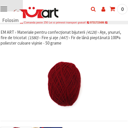
0
Folosim
Comanda peste 250 Lei si primesti transport gratuit!
0731715486
cookie-
EM ART
›
Materiale pentru confecționat bijuterii
(4128)
›
Ațe, șnururi,
uri
fire de tricotat
(1580)
›
Fire și ațe
(447)
›
Fir de lână pieptănată 100%
🍪 Folosim
poliester culoare vișinie - 50 grame
cookie-uri
și
tehnologii
similare
pentru a
asigura
funcționarea
corectă a
site-ului,
pentru a vă
îmbunătăți
experiența
și, cu
acordul
dumneavoastră,
pentru a
analiza
traficul și a
afișa