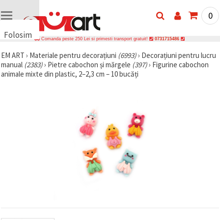
0
Folosim
Comanda peste 250 Lei si primesti transport gratuit!
0731715486
cookie-
EM ART
›
Materiale pentru decorațiuni
(6993)
›
Decorațiuni pentru lucru
uri
manual
(2383)
›
Pietre cabochon și mărgele
(397)
›
Figurine cabochon
🍪 Folosim
animale mixte din plastic, 2–2,3 cm – 10 bucăți
cookie-uri
și
tehnologii
similare
pentru a
asigura
funcționarea
corectă a
site-ului,
pentru a vă
îmbunătăți
experiența
și, cu
acordul
dumneavoastră,
pentru a
analiza
traficul și a
afișa