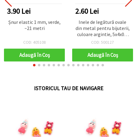
2.60 Lei
4.68 Lei
Inele de legătură ovale
Forme cabochon
din metal pentru bijuterii,
decorative din lemn,
culoare argintie, 5x4x0,7
Soare, 27,5 x 2,5 mm, set
mm - 200 bucăți
de 10 bucăți, pentru decor,
COD: 500127
COD: 121869
scrapbooking și proiecte
DIY/handmade
Adaugă în Coş
Adaugă în Coş
ISTORICUL TAU DE NAVIGARE