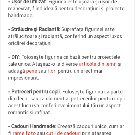
•
Ușor de utilizat
: Figurina este ușoară și ușor de
manevrat, fiind ideală pentru decorațiuni și proiecte
handmade.
•
Strălucire și Radiantă
: Suprafața figurinei este
strălucitoare și radiantă, conferind un aspect luxos
oricărei decorațiuni.
•
DIY
: Folosește figurina ca bază pentru proiectele
tale unice. Atașeaz-o la diverse
articole din lemn
și
adaugă
pene
sau
flori
pentru un efect mai
impresionant.
•
Petreceri pentru copii
: Folosește figurina ca parte
din decor sau ca element al petrecerilor pentru copii.
Acest lucru va conferi evenimentului tău un aspect
romantic și rafinat.
•
Cadouri Handmade
: Creează cadouri unice, cum ar
fi
rame foto
sau
cutii de cadouri
prin atașarea