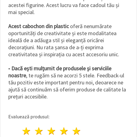
acestei figurine. Acest lucru va face cadoul tău și
mai special.
Acest cabochon din plastic
oferă nenumărate
oportunități de creativitate și este modalitatea
ideală de a adăuga stil și eleganță oricărei
decorațiuni. Nu rata șansa de a-ți exprima
creativitatea și inspirația cu acest accesoriu unic.
•
Dacă ești mulțumit de produsele și serviciile
noastre
, te rugăm să ne acorzi 5 stele. Feedback-ul
tău pozitiv este important pentru noi, deoarece ne
ajută să continuăm să oferim produse de calitate la
prețuri accesibile.
Evaluează produsul:
1 stea
2 stele
3 stele
4 stele
5 stele