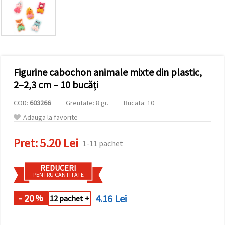
conținut și
reclame
mai
relevante,
inclusiv cu
ajutorul
partenerilor
noștri de
Figurine cabochon animale mixte din plastic,
analiză și
marketing.
2–2,3 cm – 10 bucăți
Puteți fi de
acord să
COD:
603266
Greutate: 8 gr.
Bucata: 10
utilizați
toate
Adauga la favorite
cookie -
urile făcând
Pret:
5.20 Lei
clic pe
1-11 pachet
"acceptati
toate!" Sau
să vă
REDUCERI
indicați
PENTRU CANTITATE
preferințele
în setări
selectând
- 20
4.16 Lei
%
12 pachet +
un tip de
cookie -uri
dat și