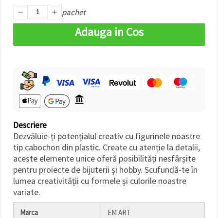
făcând clic
pachet
pe butonul
"Salvați"
Adauga in Cos
Аcceptati
toate!
Setări
Descriere
Dezvăluie-ți potențialul creativ cu figurinele noastre
tip cabochon din plastic. Create cu atenție la detalii,
aceste elemente unice oferă posibilități nesfârșite
pentru proiecte de bijuterii și hobby. Scufundă-te în
lumea creativității cu formele și culorile noastre
variate.
Marca
EM ART